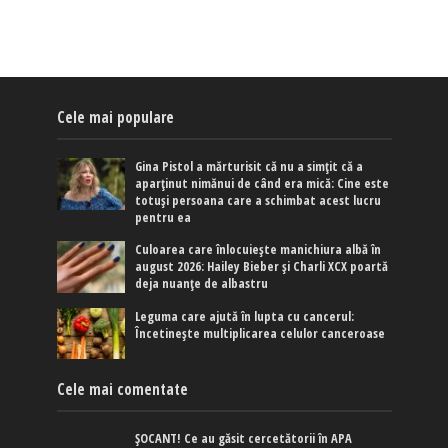
Cele mai populare
Gina Pistol a mărturisit că nu a simțit că a
aparținut nimănui de când era mică: Cine este
totuși persoana care a schimbat acest lucru
pentru ea
Culoarea care înlocuiește manichiura albă în
august 2026: Hailey Bieber și Charli XCX poartă
deja nuanțe de albastru
Leguma care ajută în lupta cu cancerul:
Încetinește multiplicarea celulor canceroase
Cele mai comentate
ȘOCANT! Ce au găsit cercetătorii în APA