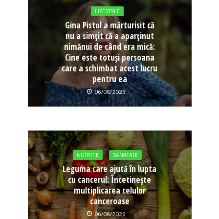
LIFESTYLE
Gina Pistol a mărturisit că
nu a simțit că a aparținut
nimănui de când era mică:
Cine este totuși persoana
care a schimbat acest lucru
pentru ea
06/08/2026
NUTRITIE
SANATATE
Leguma care ajută în lupta
cu cancerul: Încetinește
multiplicarea celulor
canceroase
06/08/2026