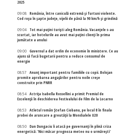
2025
09:08
România, între caniculă extremă și furtuni violente.
Cod roșu în șapte județe, vijelii de până la 90 km/h și grindină
09:04
Tot mai puțini turiști aleg România. Vacanțele s-au
scurtat, iar hotelurile au avut mai puțini clienți în prima
jumătate a anului
09:00
Guvernul a dat ordin de economie în ministere. Ce au
ajuns să facă bugetarii pentru a reduce consumul de
energie
08:57
Anunț important pentru familiile cu copii. Bolojan
promite aprobarea angajărilor pentru noile creșe
construite prin PNRR
08:54
Actriţa Isabella Rossellini a primit Premiul de
Excelenţă în deschiderea Festivalului de Film de la Locarno
08:53
Atletul român Ștefan Ciobanu, pe locul 8 în finala
probei de aruncare a greutății la Mondialele U20
08:50
Dan Dungaciu îi atacă pe guvernanți în plină criza
energetică: 'Nici măcar prognoza meteo nu o urmărești'