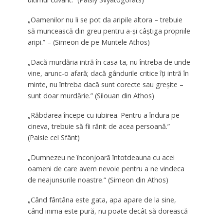
„Oamenilor nu li se pot da aripile altora – trebuie
să muncească din greu pentru a-și câștiga propriile
aripi.” – (Simeon de pe Muntele Athos)
„Dacă murdăria intră în casa ta, nu întreba de unde
vine, arunc-o afară; dacă gândurile critice îți intră în
minte, nu întreba dacă sunt corecte sau greșite –
sunt doar murdărie.” (Silouan din Athos)
„Răbdarea începe cu iubirea. Pentru a îndura pe
cineva, trebuie să fii rănit de acea persoană.”
(Paisie cel Sfânt)
„Dumnezeu ne înconjoară întotdeauna cu acei
oameni de care avem nevoie pentru a ne vindeca
de neajunsurile noastre.” (Simeon din Athos)
„Când fântâna este gata, apa apare de la sine,
când inima este pură, nu poate decât să dorească