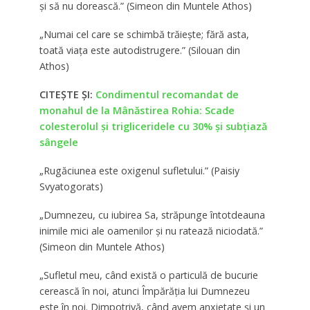
și să nu dorească.” (Simeon din Muntele Athos)
„Numai cel care se schimbă trăiește; fără asta,
toată viața este autodistrugere.” (Silouan din
Athos)
CITEȘTE ȘI:
Condimentul recomandat de
monahul de la Mânăstirea Rohia: Scade
colesterolul și trigliceridele cu 30% și subțiază
sângele
„Rugăciunea este oxigenul sufletului.” (Paisiy
Svyatogorats)
„Dumnezeu, cu iubirea Sa, străpunge întotdeauna
inimile mici ale oamenilor și nu ratează niciodată.”
(Simeon din Muntele Athos)
„Sufletul meu, când există o particulă de bucurie
cerească în noi, atunci Împărăția lui Dumnezeu
este în noi. Dimpotrivă, când avem anxietate și un