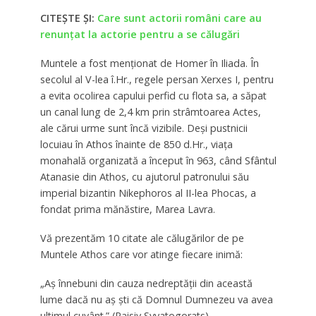
CITEȘTE ȘI:
Care sunt actorii români care au
renunțat la actorie pentru a se călugări
Muntele a fost menționat de Homer în Iliada. În
secolul al V-lea î.Hr., regele persan Xerxes I, pentru
a evita ocolirea capului perfid cu flota sa, a săpat
un canal lung de 2,4 km prin strâmtoarea Actes,
ale cărui urme sunt încă vizibile. Deși pustnicii
locuiau în Athos înainte de 850 d.Hr., viața
monahală organizată a început în 963, când Sfântul
Atanasie din Athos, cu ajutorul patronului său
imperial bizantin Nikephoros al II-lea Phocas, a
fondat prima mănăstire, Marea Lavra.
Vă prezentăm 10 citate ale călugărilor de pe
Muntele Athos care vor atinge fiecare inimă:
„Aș înnebuni din cauza nedreptății din această
lume dacă nu aș ști că Domnul Dumnezeu va avea
ultimul cuvânt.” (Paisiy Svyatogorats)