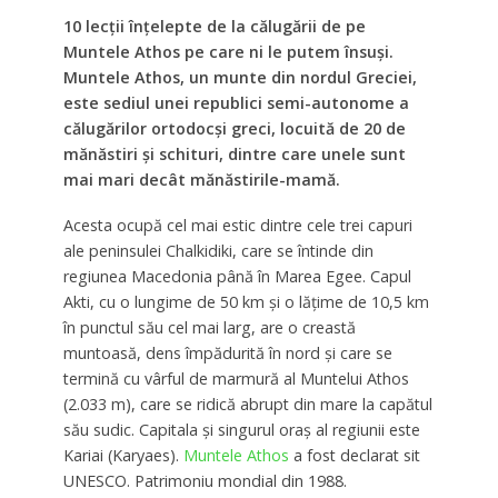
10 lecții înțelepte de la călugării de pe
Muntele Athos pe care ni le putem însuși.
Muntele Athos, un munte din nordul Greciei,
este sediul unei republici semi-autonome a
călugărilor ortodocși greci, locuită de 20 de
mănăstiri și schituri, dintre care unele sunt
mai mari decât mănăstirile-mamă.
Acesta ocupă cel mai estic dintre cele trei capuri
ale peninsulei Chalkidiki, care se întinde din
regiunea Macedonia până în Marea Egee. Capul
Akti, cu o lungime de 50 km și o lățime de 10,5 km
în punctul său cel mai larg, are o creastă
muntoasă, dens împădurită în nord și care se
termină cu vârful de marmură al Muntelui Athos
(2.033 m), care se ridică abrupt din mare la capătul
său sudic. Capitala și singurul oraș al regiunii este
Kariai (Karyaes).
Muntele Athos
a fost declarat sit
UNESCO. Patrimoniu mondial din 1988.