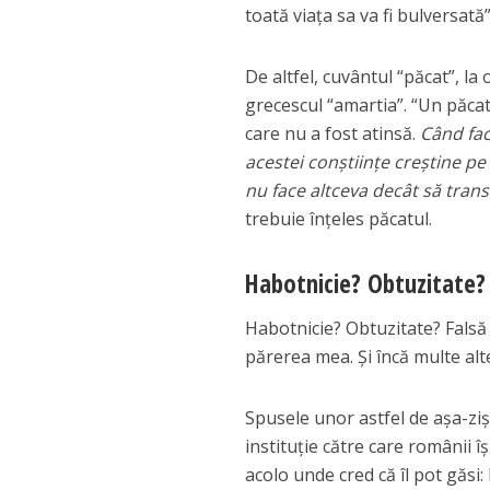
toată viaţa sa va fi bulversat
De altfel, cuvântul “păcat”, la 
grecescul “amartia”. “Un păcat
care nu a fost atinsă.
Când fac
acestei conştiinţe creştine pe
nu face altceva decât să trans
trebuie înţeles păcatul.
Habotnicie? Obtuzitate? 
Habotnicie? Obtuzitate? Falsă 
părerea mea. Și încă multe alte
Spusele unor astfel de așa-ziși 
instituție către care românii î
acolo unde cred că îl pot găsi: