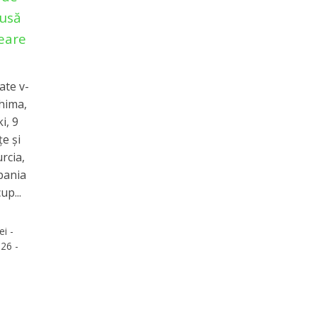
dusă
eare
ate v-
shima,
i, 9
e și
urcia,
Spania
up...
ei -
26 -