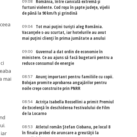
09:08
România, între caniculă extremă și
furtuni violente. Cod roșu în șapte județe, vijelii
de până la 90 km/h și grindină
 ceea
09:04
Tot mai puțini turiști aleg România.
Vacanțele s-au scurtat, iar hotelurile au avut
mai puțini clienți în prima jumătate a anului
09:00
Guvernul a dat ordin de economie în
ministere. Ce au ajuns să facă bugetarii pentru a
ci
reduce consumul de energie
geaba
08:57
Anunț important pentru familiile cu copii.
ea mai
Bolojan promite aprobarea angajărilor pentru
noile creșe construite prin PNRR
08:54
Actriţa Isabella Rossellini a primit Premiul
de Excelenţă în deschiderea Festivalului de Film
de la Locarno
ând
ui.
08:53
Atletul român Ștefan Ciobanu, pe locul 8
în finala probei de aruncare a greutății la
 iar