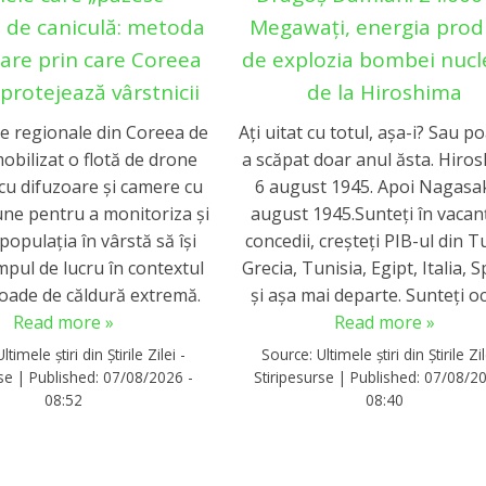
 de caniculă: metoda
Megawați, energia pro
are prin care Coreea
de explozia bombei nucl
protejează vârstnicii
de la Hiroshima
le regionale din Coreea de
Ați uitat cu totul, așa-i? Sau po
obilizat o flotă de drone
a scăpat doar anul ăsta. Hiro
cu difuzoare și camere cu
6 august 1945. Apoi Nagasak
une pentru a monitoriza și
august 1945.Sunteți în vacanț
populația în vârstă să își
concedii, creșteți PIB-ul din T
mpul de lucru în contextul
Grecia, Tunisia, Egipt, Italia, 
ioade de căldură extremă.
și așa mai departe. Sunteți oc
Read more »
Read more »
Ultimele știri din Știrile Zilei -
Source:
Ultimele știri din Știrile Zil
rse
|
Published:
07/08/2026 -
Stiripesurse
|
Published:
07/08/20
08:52
08:40