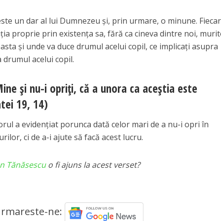
este un dar al lui Dumnezeu și, prin urmare, o minune. Fieca
ția proprie prin existența sa, fără ca cineva dintre noi, murito
asta și unde va duce drumul acelui copil, ce implicați asupra
 drumul acelui copil.
Mine și nu-i opriți, că a unora ca aceștia este
tei 19, 14)
rul a evidențiat porunca dată celor mari de a nu-i opri în
ilor, ci de a-i ajute să facă acest lucru.
n Tănăsescu
o fi ajuns la acest verset?
rmareste-ne: