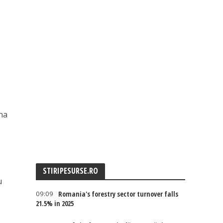
una
STIRIPESURSE.RO
u
09:09
Romania's forestry sector turnover falls
21.5% in 2025