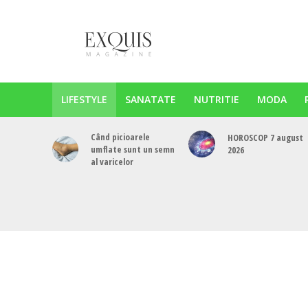
LIFESTYLE
SANATATE
NUTRITIE
MODA
Când picioarele
HOROSCOP 7 august
umflate sunt un semn
2026
al varicelor