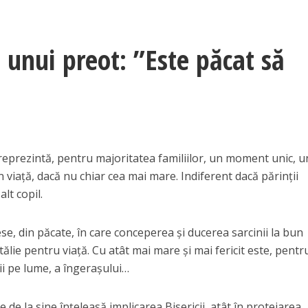
nui preot: ”Este păcat să
reprezintă, pentru majoritatea familiilor, un moment unic, 
n viață, dacă nu chiar cea mai mare. Indiferent dacă părinții
lt copil.
ese, din păcate, în care conceperea și ducerea sarcinii la bun
ălie pentru viață. Cu atât mai mare și mai fericit este, pentr
ii pe lume, a îngerașului…
 de la sine înțeleasă implicarea Bisericii, atât în protejarea