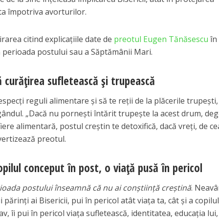
upta împotriva avorturilor.
area citind explicațiile date de
preotul Eugen Tănăsescu
în
n perioada postului sau a Săptămânii Mari.
 curăţirea sufletească şi trupească
ecţi reguli alimentare şi să te reţii de la plăcerile trupeşti, 
gândul. „Dacă nu porneşti întărit trupeşte la acest drum, de
fiere alimentară, postul creştin te detoxifică, dacă vreţi, de c
vertizează preotul.
opilul conceput în post, o viaţă pusă în pericol
ioada postului înseamnă că nu ai conştiinţă creştină
. Neav
părinţi ai Bisericii, pui în pericol atât viaţa ta, cât şi a copilul
v, îi pui în pericol viaţa sufletească, identitatea, educaţia lui,