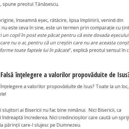
ă”, spune preotul Tănăsescu.
origine, înseamnă eşec, rătăcire, lipsa împlinirii, venind din
 nu este ceva în sine, este un termen prin comparaţie cu ţin
i un copil în post este păcat pentru că este dovada eşecului
 care nu o ai, pentru că un creştin care nu are aceasta conşt
forme toate faptele lui în păcate
”, explică preotul sensul în 
Falsă înțelegere a valorilor propovăduite de Isus
înțelegere a valorilor propovăduite de Isus? Toate la un loc
le!
slujitori ai Bisericii nu fac bine nimănui. Nici Bisericii, ca
și îndreaptă încrederea. Nici credincioșilor care caută un sprij
 la părinții care-l slujesc pe Dumnezeu.