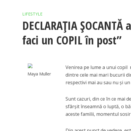
LIFESTYLE
DECLARAȚIA ȘOCANTĂ a u
faci un COPIL în post”
Venirea pe lume a unui copil 
Maya Muller
dintre cele mai mari bucurii di
respectivi mai au sau nu și un a
Sunt cazuri, din ce în ce mai d
sfârșit înseamnă o luptă, o băt
aceste familii, momentul sosir
Din acest punct de vedere, este