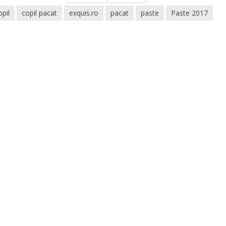
pil
copil pacat
exquis.ro
pacat
paste
Paste 2017