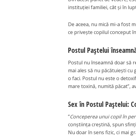
instituției familiei, cât și în l
De aceea, nu mică mi-a fost mir
ce privește copilul conceput î
Postul Paştelui înseamnă
Postul nu înseamnă doar să resp
mai ales să nu păcătuieşti cu 
o faci. Postul nu este o detoxi
mare toxină, numită păcat”, a
Sex în Postul Paştelui: C
”
Conceperea unui copil în per
conştiinţa creştină, spun sfinţii 
Nu doar în sens fizic, ci mai gra