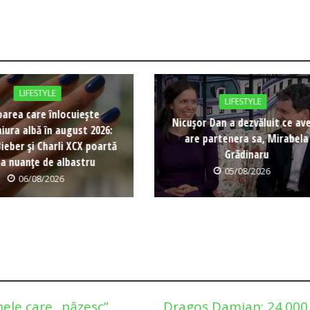
LIFESTYLE
LIFESTYLE
oarea care înlocuiește
Nicușor Dan a dezvăluit ce av
iura albă în august 2026:
are partenera sa, Mirabela
Bieber și Charli XCX poartă
Grădinaru
ja nuanțe de albastru
05/08/2026
06/08/2026
ele care „păzesc”
Dragoș Damian: 24.000