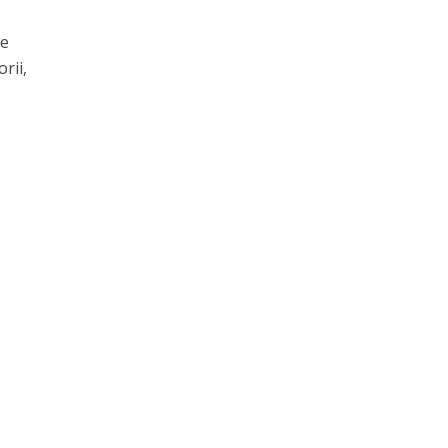
re
rii,