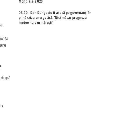
Mondialele U20
08:50
Dan Dungaciu îi atacă pe guvernanți în
plină criza energetică: 'Nici măcar prognoza
meteo nu o urmărești'
ta
iinţa
care
?
, după
in