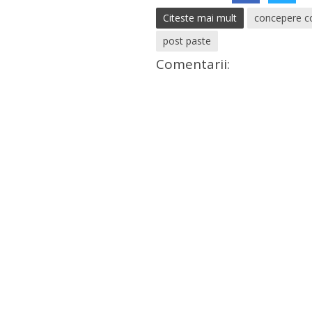
Citeste mai mult
concepere co
post paste
Comentarii: