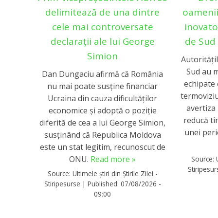
delimitează de una dintre
oamenii
cele mai controversate
inovato
declarații ale lui George
de Sud 
Simion
Autorități
Sud au m
Dan Dungaciu afirmă că România
echipate 
nu mai poate susține financiar
termovizi
Ucraina din cauza dificultăților
avertiza 
economice și adoptă o poziție
reducă ti
diferită de cea a lui George Simion,
unei per
susținând că Republica Moldova
este un stat legitim, recunoscut de
ONU.
Read more »
Source:
Stiripesu
Source:
Ultimele știri din Știrile Zilei -
Stiripesurse
|
Published:
07/08/2026 -
09:00