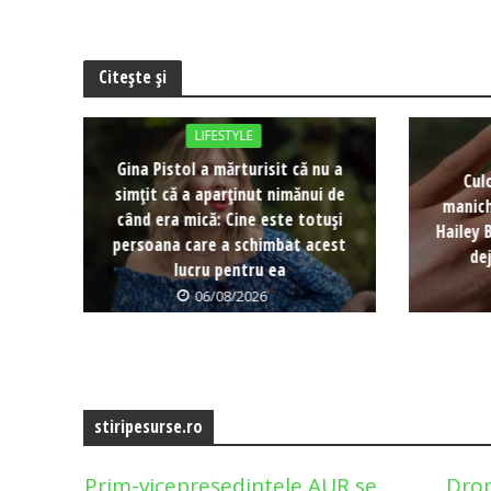
Citește și
LIFESTYLE
Gina Pistol a mărturisit că nu a
Cul
simțit că a aparținut nimănui de
manich
când era mică: Cine este totuși
Hailey 
persoana care a schimbat acest
de
lucru pentru ea
06/08/2026
stiripesurse.ro
Prim-vicepreședintele AUR se
Dron