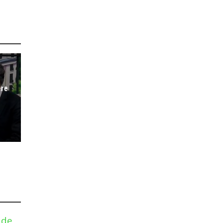
ere
 de