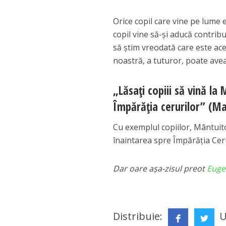
Orice copil care vine pe lume 
copil vine să-și aducă contribu
să știm vreodată care este ace
noastră, a tuturor, poate avea
„Lăsați copiii să vină la 
Împărăția cerurilor” (Ma
Cu exemplul copiilor, Mântuito
înaintarea spre Împărăția Cerur
Dar oare așa-zisul preot
Euge
Distribuie:
U