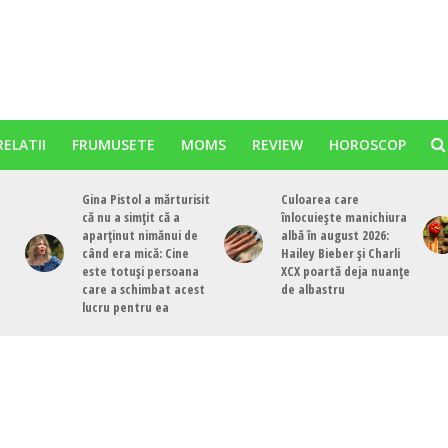
RELATII
FRUMUSETE
MOMS
REVIEW
HOROSCOP
Gina Pistol a mărturisit
Culoarea care
că nu a simțit că a
înlocuiește manichiura
aparținut nimănui de
albă în august 2026:
când era mică: Cine
Hailey Bieber și Charli
este totuși persoana
XCX poartă deja nuanțe
care a schimbat acest
de albastru
lucru pentru ea