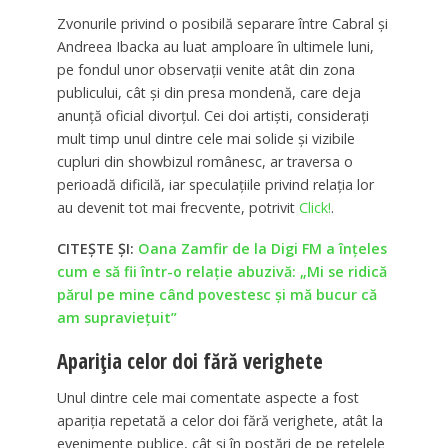
Zvonurile privind o posibilă separare între Cabral și
Andreea Ibacka au luat amploare în ultimele luni,
pe fondul unor observații venite atât din zona
publicului, cât și din presa mondenă, care deja
anunţă oficial divorţul. Cei doi artişti, considerați
mult timp unul dintre cele mai solide și vizibile
cupluri din showbizul românesc, ar traversa o
perioadă dificilă, iar speculațiile privind relația lor
au devenit tot mai frecvente, potrivit
Click!
.
CITEȘTE ȘI:
Oana Zamfir de la Digi FM a înțeles
cum e să fii într-o relație abuzivă: „Mi se ridică
părul pe mine când povestesc și mă bucur că
am supraviețuit”
Apariția celor doi fără verighete
Unul dintre cele mai comentate aspecte a fost
apariția repetată a celor doi fără verighete, atât la
evenimente publice, cât și în postări de pe rețelele