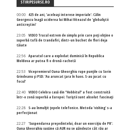
STIRIPESURSE.RO
00:00
425 de ani, 'aceleași interese imperiale': Călin
Georgescu leagă uciderea lui Mihai Viteazul de 'globaliștii
anticreștini'
23:05
VIDEO Trucul extrem de simplu prin care poți obține o
superbă tufă de trandafiri, dintr-un buchet de flori deja
tăiate
22:56
Aparatul care a explodat duminică în Republica
Moldova ar putea fi o dronă-rachetă
22:53
Vicepremierul Oana Gheorghiu rupe punțile cu Sorin
Grindeanu și PSD: 'Au aruncat țara în haos. S-au jucat cu
focul'
22:40
VIDEO Celebra casă din ”Hobbitul” a fost construită
într-o zonă superbă a Europei: Turiștii sunt absolut fascinați
22:28
S-au înmulțit țepele telefonice. Metoda 'vishing' s-a
perfecționat
22:27
'Suspendarea președintelui, doar un exercițiu de PR':
Oana Gheorghiu susține că AUR nu se gândește cât rău ar