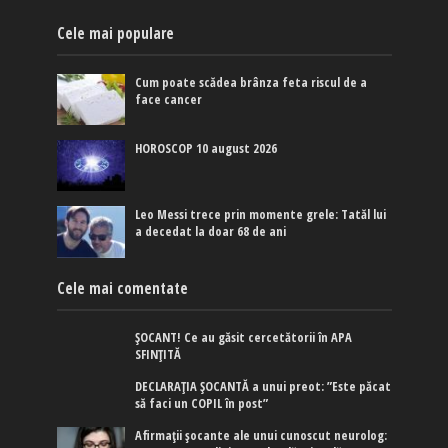
Cele mai populare
Cum poate scădea brânza feta riscul de a
face cancer
HOROSCOP 10 august 2026
Leo Messi trece prin momente grele: Tatăl lui
a decedat la doar 68 de ani
Cele mai comentate
ȘOCANT! Ce au găsit cercetătorii în APA
SFINȚITĂ
DECLARAȚIA ȘOCANTĂ a unui preot: ”Este păcat
să faci un COPIL în post”
Afirmaţii şocante ale unui cunoscut neurolog: