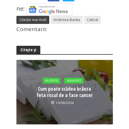
ne:
Citeste mai mult
Andreea Ibacka
Cabral
Comentarii:
Citește și
NUTRITIE
SANATATE
Cum poate scădea brânza
feta riscul de a face cancer
10/08/2026