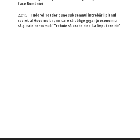
face României
22:15
Tudorel Toader pune sub semnul întrebării planul
secret al Guvernului prin care să oblige giganții economici
să-și taie consumul: 'Trebuie să arate cine l-a împuternicit'