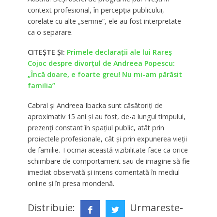
context profesional, în percepția publicului,
corelate cu alte „semne”, ele au fost interpretate
ca o separare.
CITEȘTE ȘI:
Primele declarații ale lui Rareș
Cojoc despre divorțul de Andreea Popescu:
„Încă doare, e foarte greu! Nu mi-am părăsit
familia”
Cabral și Andreea Ibacka sunt căsătoriți de
aproximativ 15 ani și au fost, de-a lungul timpului,
prezenți constant în spațiul public, atât prin
proiectele profesionale, cât și prin expunerea vieții
de familie. Tocmai această vizibilitate face ca orice
schimbare de comportament sau de imagine să fie
imediat observată și intens comentată în mediul
online și în presa mondenă.
Distribuie:
Urmareste-