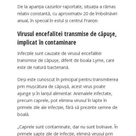
De la apariția cazurilor raportate, situația a rămas
relativ constantă, cu aproximativ 20 de îmbolnăviri
anual, în special în estul și centrul Franței.
Virusul encefalitei transmise de căpușe,
implicat în contaminare
Infecțiile sunt cauzate de virusul encefalitei
transmise de căpușe, diferit de boala Lyme, care
este de natură bacteriană.
Deși este cunoscut în principal pentru transmiterea
prin mușcătura de căpușă, acest virus poate
ajunge și în lanțul alimentar. Animalele infectate,
precum caprele, pot elimina virusul în lapte în
primele zile ale infecției, fără să prezinte semne de
boală.
„Caprele sunt contaminate, dar nu sunt bolnave. În
primele șapte zile de infecție, elimină virusul prin