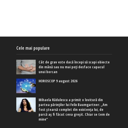
Cele mai populare
Cât de grav este dacă începi să scapi obiecte
din mână sau nu mai poți desface capacul
unui borcan
HOROSCOP 9 august 2026
Mihaela Rădulescu a primit o lovitură din
partea părinților lui Felix Baumgartner: „Am
fost ștearsă complet din existența lui, de
parcă aș fi făcut ceva greșit. Chiar se tem de
mine”