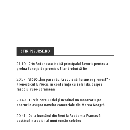
STIRIPESURSE.RO
21:10
Crin Antonescu indică principalul favorit pentru a
prelua funcția de premier: El ar trebui să fie
20:57
VIDEO „Îmi pare rău, trebuie să fiu sincer și onest” -
Pronosticul lui Vucic, în conferința cu Zelenski, despre
războiul ruso-ucrainean
20:49
Turcia cere Rusiei și Ucrainei un moratoriu pe
atacurile asupra navelor comerciale din Marea Neagră
20:41
De la buncărul din Fieni la Academia Franceză:
destinul incredibil al unui român celebru