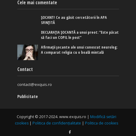
Cele mai comentate
ȘOCANT! Ce au găsit cercetătorii în APA
SFINȚITĂ
DECLARAȚIA ȘOCANTĂ a unui preot: ”Este păcat
să faci un COPIL în post”
Afirmaţii şocante ale unui cunoscut neurolog:
A comparat religia cu o boală mintală
Contact
contact@exquis.ro
Publicitate
Copyright © 2017-2024. www.exquis.ro |
Modifică setări
cookies
|
Politica de confidențialitate
|
Politica de cookies