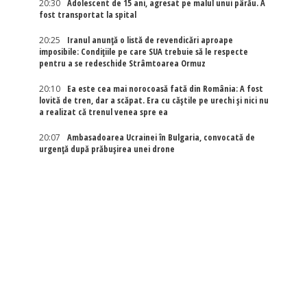
20:30
Adolescent de 15 ani, agresat pe malul unui pârău. A
fost transportat la spital
20:25
Iranul anunță o listă de revendicări aproape
imposibile: Condițiile pe care SUA trebuie să le respecte
pentru a se redeschide Strâmtoarea Ormuz
20:10
Ea este cea mai norocoasă fată din România: A fost
lovită de tren, dar a scăpat. Era cu căștile pe urechi și nici nu
a realizat că trenul venea spre ea
20:07
Ambasadoarea Ucrainei în Bulgaria, convocată de
urgență după prăbușirea unei drone