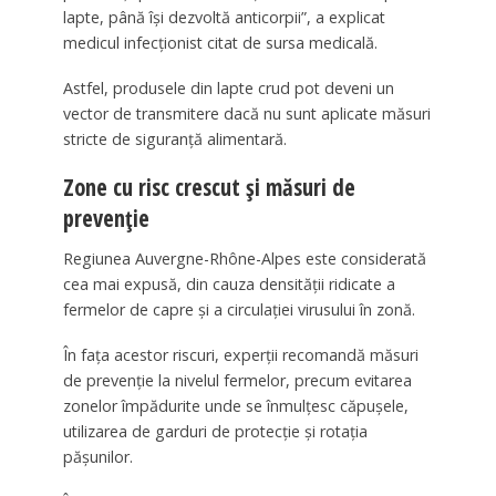
lapte, până își dezvoltă anticorpii”, a explicat
medicul infecționist citat de sursa medicală.
Astfel, produsele din lapte crud pot deveni un
vector de transmitere dacă nu sunt aplicate măsuri
stricte de siguranță alimentară.
Zone cu risc crescut și măsuri de
prevenție
Regiunea Auvergne-Rhône-Alpes este considerată
cea mai expusă, din cauza densității ridicate a
fermelor de capre și a circulației virusului în zonă.
În fața acestor riscuri, experții recomandă măsuri
de prevenție la nivelul fermelor, precum evitarea
zonelor împădurite unde se înmulțesc căpușele,
utilizarea de garduri de protecție și rotația
pășunilor.