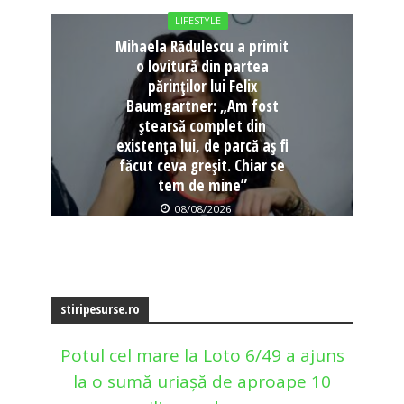
LIFESTYLE
Mihaela Rădulescu a primit
o lovitură din partea
părinților lui Felix
Baumgartner: „Am fost
ștearsă complet din
existența lui, de parcă aș fi
făcut ceva greșit. Chiar se
tem de mine”
08/08/2026
stiripesurse.ro
Potul cel mare la Loto 6/49 a ajuns
la o sumă uriașă de aproape 10