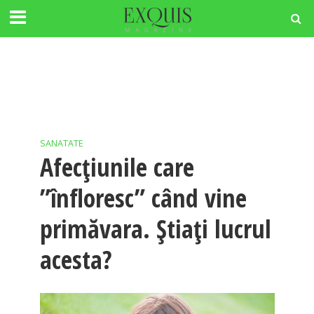
SANATATE
Afecțiunile care
”înfloresc” când vine
primăvara. Știați lucrul
acesta?