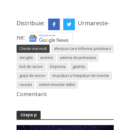
Distribuie:
Urmareste-
ne:
Citeste mai mult
afecțiuni care înfloresc primăvara
alergiile
anemia
astenia de primavara
boli de sezon
Depresia
gastrita
gripă de sezon
mușcături și înțepături de insecte
raceala
sistem imunitar slăbit
Comentarii:
Citește și