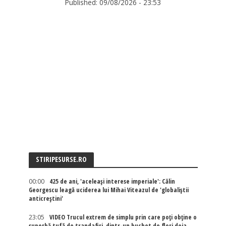
Published:
09/08/2026 - 23:53
STIRIPESURSE.RO
00:00
425 de ani, 'aceleași interese imperiale': Călin
Georgescu leagă uciderea lui Mihai Viteazul de 'globaliștii
anticreștini'
23:05
VIDEO Trucul extrem de simplu prin care poți obține o
superbă tufă de trandafiri, dintr-un buchet de flori deja