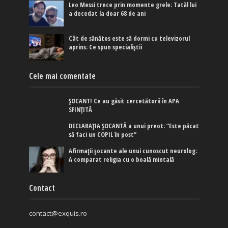
Leo Messi trece prin momente grele: Tatăl lui
a decedat la doar 68 de ani
Cât de sănătos este să dormi cu televizorul
aprins: Ce spun specialiștii
Cele mai comentate
ȘOCANT! Ce au găsit cercetătorii în APA
SFINȚITĂ
DECLARAȚIA ȘOCANTĂ a unui preot: ”Este păcat
să faci un COPIL în post”
Afirmaţii şocante ale unui cunoscut neurolog:
A comparat religia cu o boală mintală
Contact
contact@exquis.ro