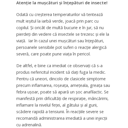
Atenție la mușcături și înțepături de insecte!
Odată cu creșterea temperaturilor vă tentează
mult ieșitul la iarbă verde, joacă prin parc cu
copilul. Și oricât de multă bucurie e în jur, să nu
pierdeți din vedere că insectele se trezesc și ele la
viață. Iar în cazul unei mușcături sau înțepături,
persoanele sensibile pot suferi o reacție alergică
severă, care poate pune viața în pericol.
De altfel, e bine ca imediat ce observați că s-a
produs nefericitul incident să dați fuga la medic.
Pentru că uneori, dincolo de clasicele simptome
precum inflamarea, roșeața, amețeala, greața sau
febra ușoar, poate să apară un șoc anafilactic. Se
manifestă prin dificultăți de respirație, mâncărimi,
inflamare la nivelul feței, al gâtului și al gurii,
scădere rapidă a tensiunii. În reacțiile severe se
recomandă administrarea imediată a unei injecții
cu adrenalină.