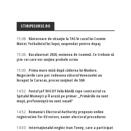
STIRIPESURSE.RO
15:08
Răsturnare de situație la TAS în cazul lui Cosmin
Matei: fotbalistul lui Sepsi, suspendat pentru dopaj
15:06
Bacalaureat 2026, sesiunea de toamnă. Ce trebuie să
știe cei care vor susține probele scrise
15:00
Prima mare miză după căderea lui Maduro.
Negocierile care pot redesena viitorul Venezuelei au
început la Caracas, proces susținut de SUA
14:52
Fostul șef DIICOT Felix Bănilă rupe contractul cu
Spitalul Moinești și îl acuză pe primar: „Primăriile nu sunt
moșii, profesioniștii nu sunt vasali”
14:52
Romania's Electoral Authority proposes online
registration for EU voters, easier electoral procedures
14:50
Internaţionalul englez Ivan Toney, care a participat