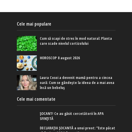
Cele mai populare
Cum să scapi de stres în mod natural: Planta
care scade nivelul cortizolului
HOROSCOP 8 august 2026
Laura Cosoi a devenit mamă pentru a cincea
oară: Cum se gândește la ideea de a mai avea
încă un bebeluș
Cele mai comentate
ȘOCANT! Ce au găsit cercetătorii în APA
SFINȚITĂ
DECLARAȚIA ȘOCANTĂ a unui preot: ”Este păcat