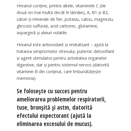
Hreanul conține, printre altele, vitaminele C (de
două ori mai multă decât în lămâie), A, B1 și B2,
săruri și minerale de fier, potasiu, calciu, magneziu,
glicozizi sulfurați, acid carbonic, glutamine,
aspargină și uleiuri volatile.
Hreanul este antioxidant și revitalizant – ajută la
tratarea simptomelor stresului, puternic detoxifiant
și agent stimulator pentru activitatea organelor
digestive, dar și pentru sistemul nervos (datorită
vitaminei B din conținut, care îmbunătățește
memoria).
Se folosește cu succes pentru
ameliorarea problemelor respiratorii,
tuse, bronșită și astm, datorită
efectului expectorant (ajută la
eliminarea excesului de mucus).