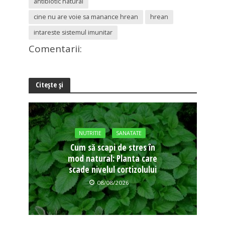
antibiotic natural
cine nu are voie sa manance hrean
hrean
intareste sistemul imunitar
Comentarii:
Citește și
NUTRITIE
SANATATE
Cum să scapi de stres în
mod natural: Planta care
scade nivelul cortizolului
08/08/2026