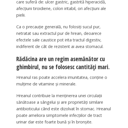
care suferă de: ulcer gastric, gastrită hiperacidă,
afecţiuni tiroidiene, colon iritabil, ori afecțiuni ale
pielii.
Ca o precauție generală, nu folosiţi sucul pur,
netratat sau extractul pur de hrean, deoarece
efectele sale caustice pot irita tractul digestiv,
indiferent de cât de rezistent ai avea stomacul.
Rădăcina are un regim asemănător cu
ghimbirul, nu se folosesc cantități mari.
Hreanul ras poate accelera imunitatea, conține o
mulțime de vitamine și minerale.
Hreanul contribuie la menținerea unei circulații
sănătoase a sângelui și are proprietăți similare
antibioticului când este dizolvat în stomac. Hreanul
poate ameliora simptomele infecțiilor de tract
urinar dar este foarte bună și în bronșite.