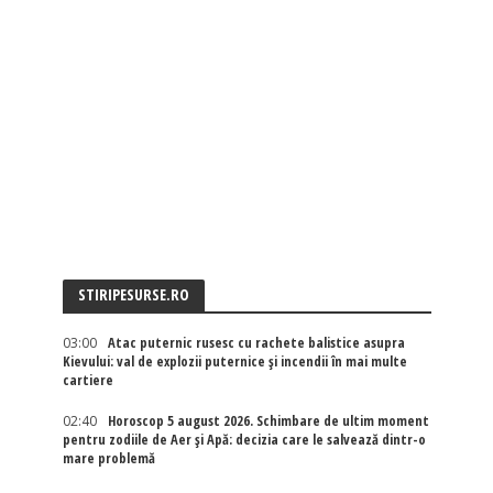
STIRIPESURSE.RO
03:00
Atac puternic rusesc cu rachete balistice asupra
Kievului: val de explozii puternice și incendii în mai multe
cartiere
02:40
Horoscop 5 august 2026. Schimbare de ultim moment
pentru zodiile de Aer și Apă: decizia care le salvează dintr-o
mare problemă