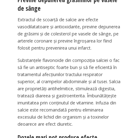
de sânge
Extractul de scoarță de salcie are efecte
vasodilatatoare și antioxidante, previne depunerea
de grăsimi și de colesterol pe vasele de sânge, pe
arterele coronare și previne îngroșarea lor fiind
folosit pentru prevenirea unui infarct.
Substanțele flavonoide din compoziția salciei o fac
să fie un antiseptic foarte bun și să fie eficientă în
tratamentul afecțiunilor tractului respirator
superior, al crampelor abdominale și al tusei. Salcia
are proprietăți antihelmitice, stimulează digestia,
tratează diareea și gastroenterita. Îmbunătățește
imunitatea prin conținutul de vitamine. Infuzia din
salcie este recomandată pentru eliminarea
excesului de lichid din organism și a toxinelor
deoarece are efect diuretic.
Dozele mari pot produce efecte