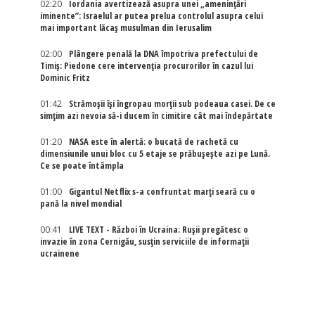
02:20
Iordania avertizează asupra unei „amenințări
iminente”: Israelul ar putea prelua controlul asupra celui
mai important lăcaș musulman din Ierusalim
02:00
Plângere penală la DNA împotriva prefectului de
Timiș: Piedone cere intervenția procurorilor în cazul lui
Dominic Fritz
01:42
Strămoșii își îngropau morții sub podeaua casei. De ce
simțim azi nevoia să-i ducem în cimitire cât mai îndepărtate
01:20
NASA este în alertă: o bucată de rachetă cu
dimensiunile unui bloc cu 5 etaje se prăbușește azi pe Lună.
Ce se poate întâmpla
01:00
Gigantul Netflix s-a confruntat marţi seară cu o
pană la nivel mondial
00:41
LIVE TEXT - Război în Ucraina: Rușii pregătesc o
invazie în zona Cernigău, susțin serviciile de informații
ucrainene