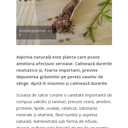
totuldespremame.r
o
Aspirina naturală este planta care poate
ameliora afecțiuni serioase. Calmează durerile
reumatice și, foarte important, previne
depunerea grăsimilor pe pereții vaselor de
sânge. Ajută în insomnii și calmează durerile.
Scoarța de salcie conține o cantitate importantă de
compuși salicilici și taninuri, precum ceară, amidon,
proteine, lipide, oxalați, celuloză, substanțe
minerale și vitamine, fiind numită și aspirina
naturală. Administrată sub formă de infuzie,
decoct, pulbere este folosită de mii de ani pentru