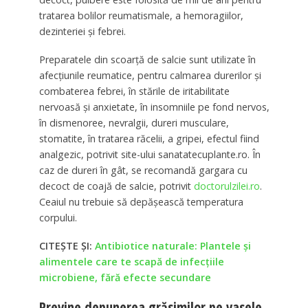
tratarea bolilor reumatismale, a hemoragiilor,
dezinteriei și febrei.
Preparatele din scoarță de salcie sunt utilizate în
afecțiunile reumatice, pentru calmarea durerilor și
combaterea febrei, în stările de iritabilitate
nervoasă și anxietate, în insomniile pe fond nervos,
în dismenoree, nevralgii, dureri musculare,
stomatite, în tratarea răcelii, a gripei, efectul fiind
analgezic, potrivit site-ului sanatatecuplante.ro. În
caz de dureri în gât, se recomandă gargara cu
decoct de coajă de salcie, potrivit
doctorulzilei.ro
.
Ceaiul nu trebuie să depășească temperatura
corpului.
CITEȘTE ȘI:
Antibiotice naturale: Plantele și
alimentele care te scapă de infecțiile
microbiene, fără efecte secundare
Previne depunerea grăsimilor pe vasele