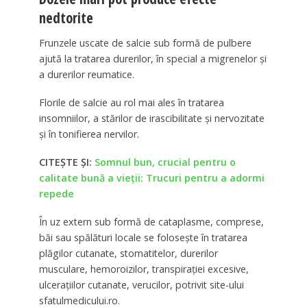
nedtorite
Frunzele uscate de salcie sub formă de pulbere
ajută la tratarea durerilor, în special a migrenelor și
a durerilor reumatice.
Florile de salcie au rol mai ales în tratarea
insomniilor, a stărilor de irascibilitate și nervozitate
și în tonifierea nervilor.
CITEȘTE ȘI:
Somnul bun, crucial pentru o
calitate bună a vieții: Trucuri pentru a adormi
repede
În uz extern sub formă de cataplasme, comprese,
băi sau spălături locale se folosește în tratarea
plăgilor cutanate, stomatitelor, durerilor
musculare, hemoroizilor, transpirației excesive,
ulcerațiilor cutanate, verucilor, potrivit site-ului
sfatulmedicului.ro.