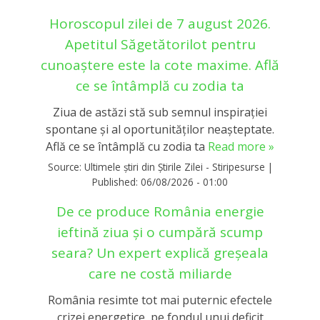
Horoscopul zilei de 7 august 2026.
Apetitul Săgetătorilot pentru
cunoaștere este la cote maxime. Află
ce se întâmplă cu zodia ta
Ziua de astăzi stă sub semnul inspirației
spontane și al oportunităților neașteptate.
Află ce se întâmplă cu zodia ta
Read more »
Source:
Ultimele știri din Știrile Zilei - Stiripesurse
|
Published:
06/08/2026 - 01:00
De ce produce România energie
ieftină ziua și o cumpără scump
seara? Un expert explică greșeala
care ne costă miliarde
România resimte tot mai puternic efectele
crizei energetice, pe fondul unui deficit