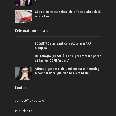
Cât de mare este riscul de a face diabet dacă
iei statine
Cele mai comentate
ȘOCANT! Ce au găsit cercetătorii în APA
SFINȚITĂ
DECLARAȚIA ȘOCANTĂ a unui preot: ”Este păcat
să faci un COPIL în post”
Afirmaţii şocante ale unui cunoscut neurolog:
A comparat religia cu o boală mintală
Contact
contact@exquis.ro
Publicitate