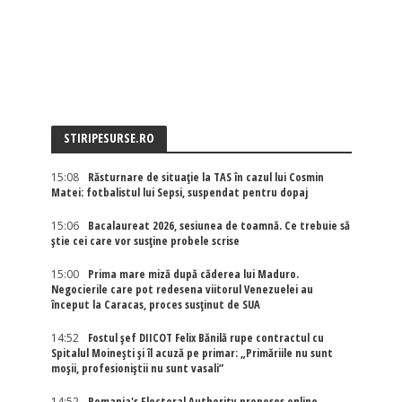
STIRIPESURSE.RO
15:08
Răsturnare de situație la TAS în cazul lui Cosmin
Matei: fotbalistul lui Sepsi, suspendat pentru dopaj
15:06
Bacalaureat 2026, sesiunea de toamnă. Ce trebuie să
știe cei care vor susține probele scrise
15:00
Prima mare miză după căderea lui Maduro.
Negocierile care pot redesena viitorul Venezuelei au
început la Caracas, proces susținut de SUA
14:52
Fostul șef DIICOT Felix Bănilă rupe contractul cu
Spitalul Moinești și îl acuză pe primar: „Primăriile nu sunt
moșii, profesioniștii nu sunt vasali”
14:52
Romania's Electoral Authority proposes online