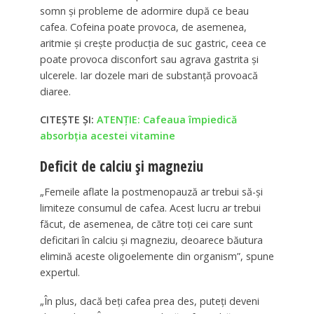
somn și probleme de adormire după ce beau
cafea. Cofeina poate provoca, de asemenea,
aritmie și crește producția de suc gastric, ceea ce
poate provoca disconfort sau agrava gastrita și
ulcerele. Iar dozele mari de substanță provoacă
diaree.
CITEȘTE ȘI:
ATENȚIE: Cafeaua împiedică
absorbția acestei vitamine
Deficit de calciu și magneziu
„Femeile aflate la postmenopauză ar trebui să-și
limiteze consumul de cafea. Acest lucru ar trebui
făcut, de asemenea, de către toți cei care sunt
deficitari în calciu și magneziu, deoarece băutura
elimină aceste oligoelemente din organism”, spune
expertul.
„În plus, dacă beți cafea prea des, puteți deveni