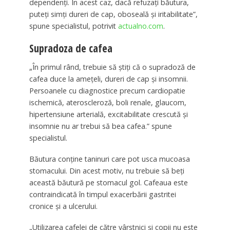
dependenți. În acest caz, dacă refuzați băutura,
puteți simți dureri de cap, oboseală și iritabilitate”,
spune specialistul, potrivit
actualno.com
.
Supradoza de cafea
„În primul rând, trebuie să știți că o supradoză de
cafea duce la amețeli, dureri de cap și insomnii.
Persoanele cu diagnostice precum cardiopatie
ischemică, ateroscleroză, boli renale, glaucom,
hipertensiune arterială, excitabilitate crescută și
insomnie nu ar trebui să bea cafea.” spune
specialistul.
Băutura conține taninuri care pot usca mucoasa
stomacului. Din acest motiv, nu trebuie să beți
această băutură pe stomacul gol. Cafeaua este
contraindicată în timpul exacerbării gastritei
cronice și a ulcerului.
„Utilizarea cafelei de către vârstnici și copii nu este