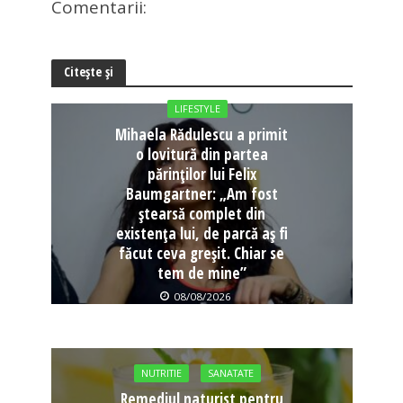
Comentarii:
Citește și
LIFESTYLE
Mihaela Rădulescu a primit
o lovitură din partea
părinților lui Felix
Baumgartner: „Am fost
ștearsă complet din
existența lui, de parcă aș fi
făcut ceva greșit. Chiar se
tem de mine”
08/08/2026
NUTRITIE
SANATATE
Remediul naturist pentru