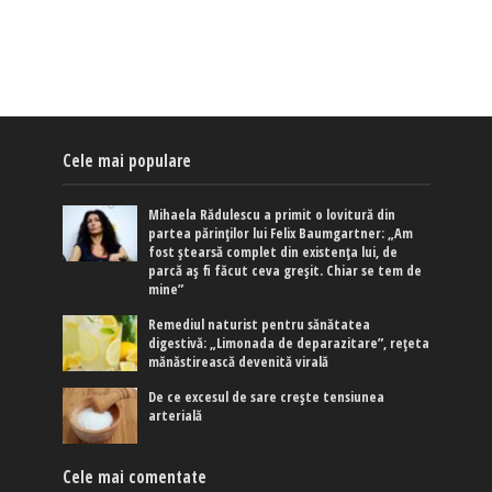
Cele mai populare
Mihaela Rădulescu a primit o lovitură din
partea părinților lui Felix Baumgartner: „Am
fost ștearsă complet din existența lui, de
parcă aș fi făcut ceva greșit. Chiar se tem de
mine”
Remediul naturist pentru sănătatea
digestivă: „Limonada de deparazitare”, rețeta
mănăstirească devenită virală
De ce excesul de sare crește tensiunea
arterială
Cele mai comentate