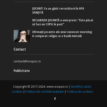
ȘOCANT! Ce au găsit cercetătorii în APA
SFINȚITĂ
DECLARAȚIA ȘOCANTĂ a unui preot: ”Este păcat
să faci un COPIL în post”
Afirmaţii şocante ale unui cunoscut neurolog:
A comparat religia cu o boală mintală
Contact
contact@exquis.ro
Publicitate
Copyright © 2017-2024. www.exquis.ro |
Modifică setări
cookies
|
Politica de confidențialitate
|
Politica de cookies