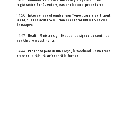
registration for EU voters, easier electoral procedures
14:50
Internaţionalul englez Ivan Toney, care a participat
la CM, pus sub acuzare în urma unei agresiuni într-un club
de noapte
14:47
Health Ministry sign 49 addenda signed to continue
healthcare investments
14:44
Prognoza pentru București, în weekend. Se va trece
brusc de la căldură sufocantă la furtuni