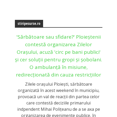
stiripesurse.ro
'Sărbătoare sau sfidare?' Ploieștenii
contestă organizarea Zilelor
Orașului, acuză 'circ pe bani publici'
și cer soluții pentru gropi și șobolani.
O ambulanță în misiune,
redirecționată din cauza restricțiilor
Zilele oraşului Ploieşti, sărbătoare
organizată în acest weekend în municipiu,
provoacă un val de reacţii din partea celor
care contestă deciziile primarului
indpendent Mihai Poliţeanu de a se axa pe
organizarea de evenimente publice, în