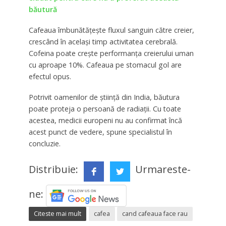
băutură
Cafeaua îmbunătățește fluxul sanguin către creier,
crescând în același timp activitatea cerebrală.
Cofeina poate crește performanța creierului uman
cu aproape 10%. Cafeaua pe stomacul gol are
efectul opus.
Potrivit oamenilor de știință din India, băutura
poate proteja o persoană de radiații. Cu toate
acestea, medicii europeni nu au confirmat încă
acest punct de vedere, spune specialistul în
concluzie.
Distribuie:
Urmareste-
ne:
Citeste mai mult
cafea
cand cafeaua face rau