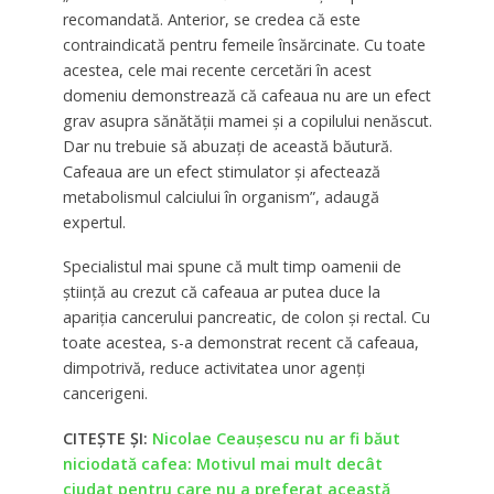
recomandată. Anterior, se credea că este
contraindicată pentru femeile însărcinate. Cu toate
acestea, cele mai recente cercetări în acest
domeniu demonstrează că cafeaua nu are un efect
grav asupra sănătății mamei și a copilului nenăscut.
Dar nu trebuie să abuzați de această băutură.
Cafeaua are un efect stimulator și afectează
metabolismul calciului în organism”, adaugă
expertul.
Specialistul mai spune că mult timp oamenii de
știință au crezut că cafeaua ar putea duce la
apariția cancerului pancreatic, de colon și rectal. Cu
toate acestea, s-a demonstrat recent că cafeaua,
dimpotrivă, reduce activitatea unor agenți
cancerigeni.
CITEȘTE ȘI:
Nicolae Ceaușescu nu ar fi băut
niciodată cafea: Motivul mai mult decât
ciudat pentru care nu a preferat această