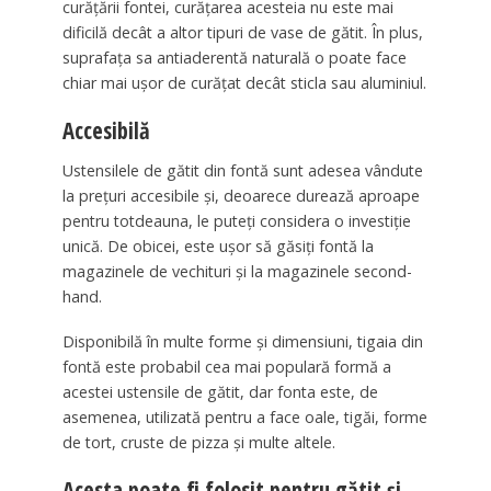
curățării fontei, curățarea acesteia nu este mai
dificilă decât a altor tipuri de vase de gătit. În plus,
suprafața sa antiaderentă naturală o poate face
chiar mai ușor de curățat decât sticla sau aluminiul.
Accesibilă
Ustensilele de gătit din fontă sunt adesea vândute
la prețuri accesibile și, deoarece durează aproape
pentru totdeauna, le puteți considera o investiție
unică. De obicei, este ușor să găsiți fontă la
magazinele de vechituri și la magazinele second-
hand.
Disponibilă în multe forme și dimensiuni, tigaia din
fontă este probabil cea mai populară formă a
acestei ustensile de gătit, dar fonta este, de
asemenea, utilizată pentru a face oale, tigăi, forme
de tort, cruste de pizza și multe altele.
Acesta poate fi folosit pentru gătit și