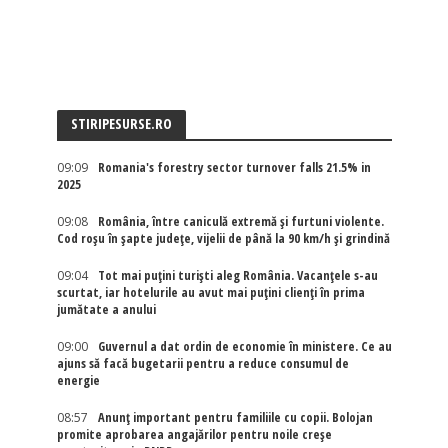
STIRIPESURSE.RO
09:09
Romania's forestry sector turnover falls 21.5% in
2025
09:08
România, între caniculă extremă și furtuni violente.
Cod roșu în șapte județe, vijelii de până la 90 km/h și grindină
09:04
Tot mai puțini turiști aleg România. Vacanțele s-au
scurtat, iar hotelurile au avut mai puțini clienți în prima
jumătate a anului
09:00
Guvernul a dat ordin de economie în ministere. Ce au
ajuns să facă bugetarii pentru a reduce consumul de
energie
08:57
Anunț important pentru familiile cu copii. Bolojan
promite aprobarea angajărilor pentru noile creșe