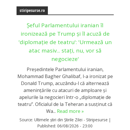
stiripesurse.ro
Șeful Parlamentului iranian îl
ironizează pe Trump și îl acuză de
'diplomație de teatru': 'Urmează un
atac masiv... stați, nu, vor să
negocieze'
Președintele Parlamentului iranian,
Mohammad Bagher Ghalibaf, l-a ironizat pe
Donald Trump, acuzându-l că alternează
amenințările cu atacuri de amploare și
apelurile la negocieri într-o „diplomație de
teatru”. Oficialul de la Teheran a susținut că
Wa...
Read more »
Source:
Ultimele știri din Știrile Zilei - Stiripesurse
|
Published:
06/08/2026 - 23:00