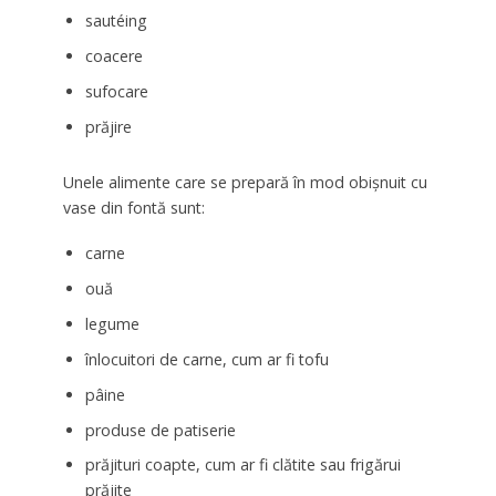
sautéing
coacere
sufocare
prăjire
Unele alimente care se prepară în mod obișnuit cu
vase din fontă sunt:
carne
ouă
legume
înlocuitori de carne, cum ar fi tofu
pâine
produse de patiserie
prăjituri coapte, cum ar fi clătite sau frigărui
prăjite