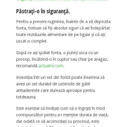
Păstrați-o în siguranță.
Pentru a preveni ruginirea, înainte de a vă depozita
fonta, trebuie să fiți absolut siguri că ați îndepărtat
toate reziduurile alimentare de pe tigaie și că ați
uscat-o complet.
După ce ați spălat fonta, o puteți usca cu un
prosop, încălzind-o în cuptor sau chiar pe aragaz,
recomandă
actualno.com
.
Investiția într-un set din fontă poate însemna să
aveți un set durabil de ustensile de gătit
antiaderente care durează aproape pentru
totdeauna.
Este esențial să învățați cum să o îngrijiți în mod
corespunzător pentru a-i menține durata de viață,
dar odată ce vă acomodați cu procesul, este