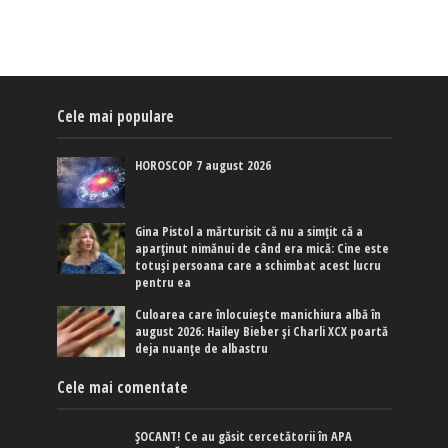
Cele mai populare
HOROSCOP 7 august 2026
Gina Pistol a mărturisit că nu a simțit că a
aparținut nimănui de când era mică: Cine este
totuși persoana care a schimbat acest lucru
pentru ea
Culoarea care înlocuiește manichiura albă în
august 2026: Hailey Bieber și Charli XCX poartă
deja nuanțe de albastru
Cele mai comentate
ȘOCANT! Ce au găsit cercetătorii în APA