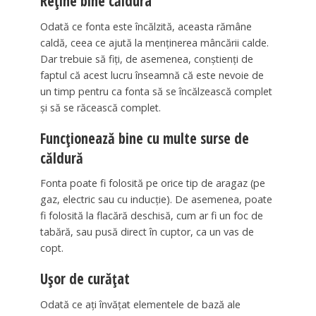
Reține bine căldura
Odată ce fonta este încălzită, aceasta rămâne
caldă, ceea ce ajută la menținerea mâncării calde.
Dar trebuie să fiți, de asemenea, conștienți de
faptul că acest lucru înseamnă că este nevoie de
un timp pentru ca fonta să se încălzească complet
și să se răcească complet.
Funcționează bine cu multe surse de
căldură
Fonta poate fi folosită pe orice tip de aragaz (pe
gaz, electric sau cu inducție). De asemenea, poate
fi folosită la flacără deschisă, cum ar fi un foc de
tabără, sau pusă direct în cuptor, ca un vas de
copt.
Ușor de curățat
Odată ce ați învățat elementele de bază ale