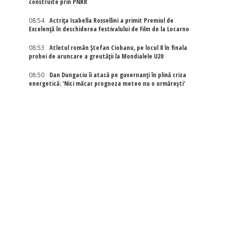
construite prin PNRR
08:54
Actriţa Isabella Rossellini a primit Premiul de
Excelenţă în deschiderea Festivalului de Film de la Locarno
08:53
Atletul român Ștefan Ciobanu, pe locul 8 în finala
probei de aruncare a greutății la Mondialele U20
08:50
Dan Dungaciu îi atacă pe guvernanți în plină criza
energetică: 'Nici măcar prognoza meteo nu o urmărești'