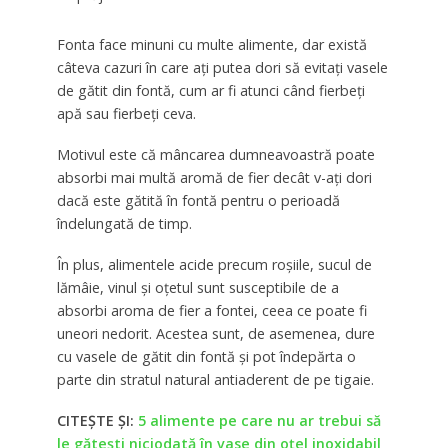
Fonta face minuni cu multe alimente, dar există
câteva cazuri în care ați putea dori să evitați vasele
de gătit din fontă, cum ar fi atunci când fierbeți
apă sau fierbeți ceva.
Motivul este că mâncarea dumneavoastră poate
absorbi mai multă aromă de fier decât v-ați dori
dacă este gătită în fontă pentru o perioadă
îndelungată de timp.
În plus, alimentele acide precum roșiile, sucul de
lămâie, vinul și oțetul sunt susceptibile de a
absorbi aroma de fier a fontei, ceea ce poate fi
uneori nedorit. Acestea sunt, de asemenea, dure
cu vasele de gătit din fontă și pot îndepărta o
parte din stratul natural antiaderent de pe tigaie.
CITEȘTE ȘI:
5 alimente pe care nu ar trebui să
le gătești niciodată în vase din oțel inoxidabil