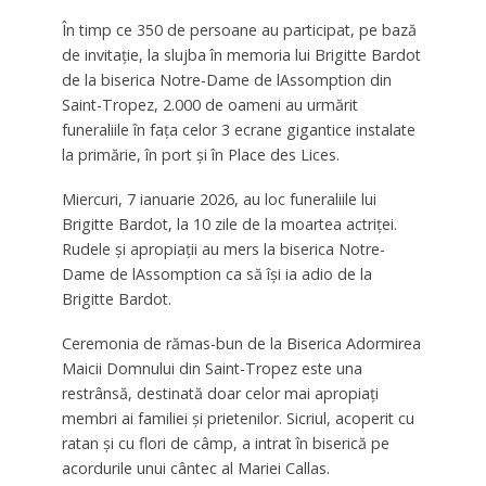
În timp ce 350 de persoane au participat, pe bază
de invitație, la slujba în memoria lui Brigitte Bardot
de la biserica Notre-Dame de lAssomption din
Saint-Tropez, 2.000 de oameni au urmărit
funeraliile în fața celor 3 ecrane gigantice instalate
la primărie, în port și în Place des Lices.
Miercuri, 7 ianuarie 2026, au loc funeraliile lui
Brigitte Bardot, la 10 zile de la moartea actriței.
Rudele şi apropiaţii au mers la biserica Notre-
Dame de lAssomption ca să îşi ia adio de la
Brigitte Bardot.
Ceremonia de rămas-bun de la Biserica Adormirea
Maicii Domnului din Saint-Tropez este una
restrânsă, destinată doar celor mai apropiați
membri ai familiei și prietenilor. Sicriul, acoperit cu
ratan și cu flori de câmp, a intrat în biserică pe
acordurile unui cântec al Mariei Callas.