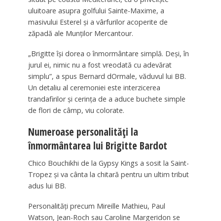
uluitoare asupra golfului Sainte-Maxime, a
masivului Esterel și a vârfurilor acoperite de
zăpadă ale Munților Mercantour.
„Brigitte își dorea o înmormântare simplă. Deși, în
jurul ei, nimic nu a fost vreodată cu adevărat
simplu”, a spus Bernard dOrmale, văduvul lui BB.
Un detaliu al ceremoniei este interzicerea
trandafirilor și cerința de a aduce buchete simple
de flori de câmp, viu colorate.
Numeroase personalități la
înmormântarea lui Brigitte Bardot
Chico Bouchikhi de la Gypsy Kings a sosit la Saint-
Tropez și va cânta la chitară pentru un ultim tribut
adus lui BB.
Personalități precum Mireille Mathieu, Paul
Watson, Jean-Roch sau Caroline Margeridon se