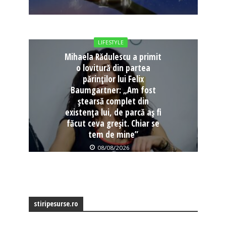
LIFESTYLE
Mihaela Rădulescu a primit
o lovitură din partea
părinților lui Felix
Baumgartner: „Am fost
ștearsă complet din
existența lui, de parcă aș fi
făcut ceva greșit. Chiar se
tem de mine”
08/08/2026
stiripesurse.ro