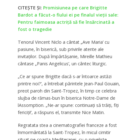
CITEȘTE ȘI:
Promisiunea pe care Brigitte
Bardot a făcut-o fiului ei pe finalul vieții sale:
Pentru faimoasa actriță să fie însărcinată a
fost o tragedie
Tenorul Vincent Niclo a cântat „Ave Maria’ cu
pasiune, în biserică, sub privirile atente ale
invitaților. După împărtășanie, Mireille Mathieu
cântase „Panis Angelicus’, un cântec liturgic.
„Ce ar spune Brigitte dacă s-ar întoarce astăzi
printre noi?’, a întrebat părintele Jean-Paul Gouain,
preot paroh din Saint-Tropez, în timp ce celebra
slujba de rămas-bun în biserica Notre-Dame de
lAssomption. „Ne-ar spune: continuați să trăiți, fiți
fericiți!’, a răspuns el, transmite Nice Matin.
Regratata stea a cinematografiei franceze a fost
înmormântată la Saint-Tropez, în micul cimitir
situat pe coasta Mediteranei, cu o priveliște