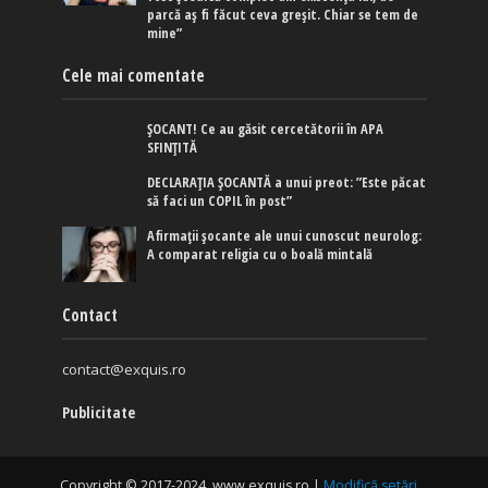
parcă aș fi făcut ceva greșit. Chiar se tem de
mine”
Cele mai comentate
ȘOCANT! Ce au găsit cercetătorii în APA
SFINȚITĂ
DECLARAȚIA ȘOCANTĂ a unui preot: ”Este păcat
să faci un COPIL în post”
Afirmaţii şocante ale unui cunoscut neurolog:
A comparat religia cu o boală mintală
Contact
contact@exquis.ro
Publicitate
Copyright © 2017-2024. www.exquis.ro |
Modifică setări