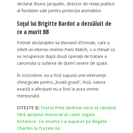
declarat Bruno Jacquelin, director de relații publice
al fundației sale pentru protecția animalelor.
Soțul lui Brigitte Bardot a dezvăluit de
ce a murit BB
Potrivit declaraţiilor lui Bernard d’Ormale, care a
oferit un interviu revistei Paris Match, s-a chinuit să
se recupereze după două operații de tratare a
cancerului și suferea de dureri severe de spate.
În octombrie, ea a fost supusă unei intervenții
chirurgicale pentru „boală gravă”, însă, natura
exactă a afecțiunii nu a fost la acea vreme
menţionată.
CITEȘTE ȘI:
Fostul Prinț Andrew riscă să rămână
fără sprijinul material al casei regale
britanice: Ce anume l-a suparat pe Regele
Charles la fratele lui