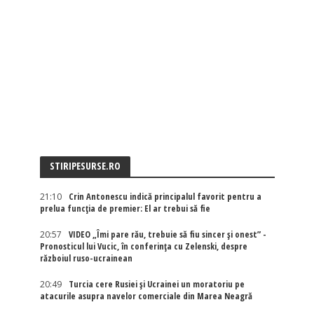
STIRIPESURSE.RO
21:10
Crin Antonescu indică principalul favorit pentru a
prelua funcția de premier: El ar trebui să fie
20:57
VIDEO „Îmi pare rău, trebuie să fiu sincer și onest” -
Pronosticul lui Vucic, în conferința cu Zelenski, despre
războiul ruso-ucrainean
20:49
Turcia cere Rusiei și Ucrainei un moratoriu pe
atacurile asupra navelor comerciale din Marea Neagră