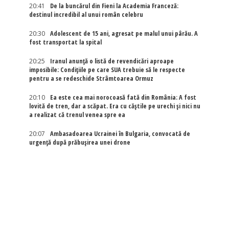
20:41
De la buncărul din Fieni la Academia Franceză:
destinul incredibil al unui român celebru
20:30
Adolescent de 15 ani, agresat pe malul unui pârău. A
fost transportat la spital
20:25
Iranul anunță o listă de revendicări aproape
imposibile: Condițiile pe care SUA trebuie să le respecte
pentru a se redeschide Strâmtoarea Ormuz
20:10
Ea este cea mai norocoasă fată din România: A fost
lovită de tren, dar a scăpat. Era cu căștile pe urechi și nici nu
a realizat că trenul venea spre ea
20:07
Ambasadoarea Ucrainei în Bulgaria, convocată de
urgență după prăbușirea unei drone