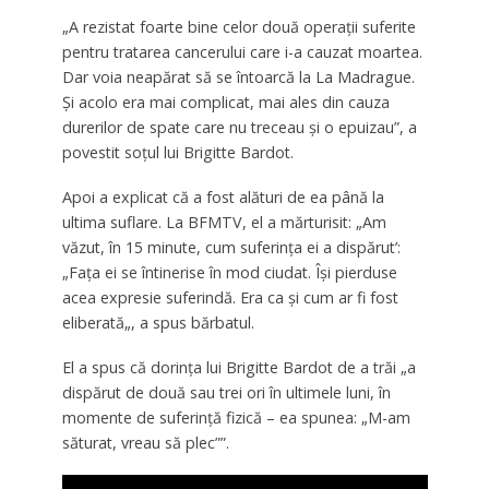
„A rezistat foarte bine celor două operații suferite
pentru tratarea cancerului care i-a cauzat moartea.
Dar voia neapărat să se întoarcă la La Madrague.
Și acolo era mai complicat, mai ales din cauza
durerilor de spate care nu treceau și o epuizau”, a
povestit soţul lui Brigitte Bardot.
Apoi a explicat că a fost alături de ea până la
ultima suflare. La BFMTV, el a mărturisit: „Am
văzut, în 15 minute, cum suferința ei a dispărut’:
„Fața ei se întinerise în mod ciudat. Își pierduse
acea expresie suferindă. Era ca și cum ar fi fost
eliberată„, a spus bărbatul.
El a spus că dorința lui Brigitte Bardot de a trăi „a
dispărut de două sau trei ori în ultimele luni, în
momente de suferință fizică – ea spunea: „M-am
săturat, vreau să plec””.