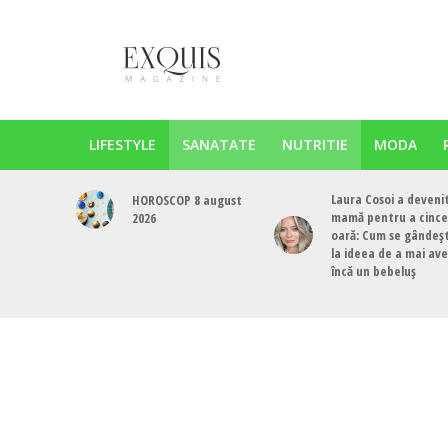
LIFESTYLE
SANATATE
NUTRITIE
MODA
Laura Cosoi a deveni
HOROSCOP 8 august
mamă pentru a cinc
2026
oară: Cum se gândeș
la ideea de a mai av
încă un bebeluș