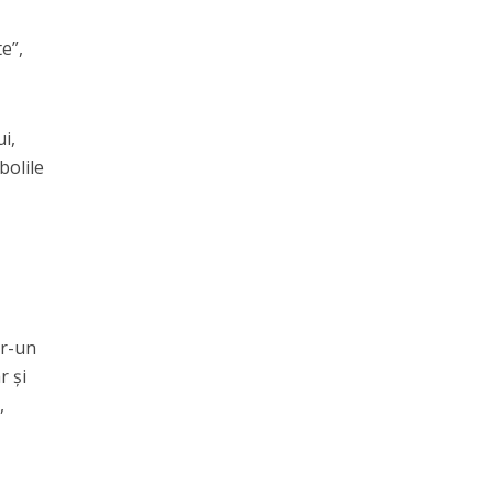
e”,
ui,
bolile
tr-un
r și
,