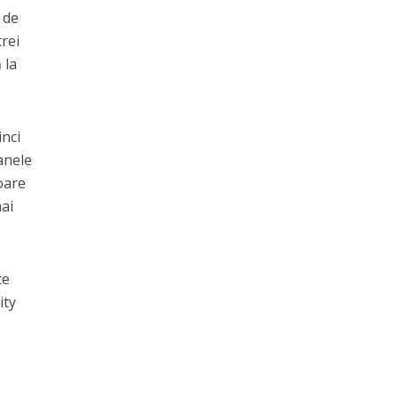
 de
rei
 la
inci
anele
oare
mai
te
ity