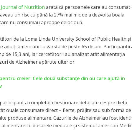
Journal of Nutrition
arată că persoanele care au consumat 
aveau un risc cu până la 27% mai mic de a dezvolta boala
 care nu consumau aproape deloc ouă.
etători de la Loma Linda University School of Public Health și
de adulți americani cu vârsta de peste 65 de ani. Participanții
mp de 15,3 ani, iar cercetătorii au analizat atât alimentația
azuri de Alzheimer apărute ulterior.
 pentru creier: Cele două substanțe din ou care ajută în
v
e participant a completat chestionare detaliate despre dietă.
atât ouăle consumate direct – fierte, prăjite sau sub formă de
 alte produse alimentare. Cazurile de Alzheimer au fost identi
or alimentare cu dosarele medicale și sistemul american Medic