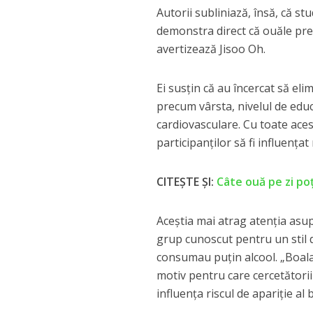
Autorii subliniază, însă, că s
demonstra direct că ouăle prev
avertizează Jisoo Oh.
Ei susțin că au încercat să eli
precum vârsta, nivelul de educa
cardiovasculare. Cu toate acest
participanților să fi influențat
CITEȘTE ȘI:
Câte ouă pe zi po
Aceștia mai atrag atenția asup
grup cunoscut pentru un stil 
consumau puțin alcool. „Boala
motiv pentru care cercetătorii
influența riscul de apariție al 