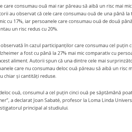
ele care consumau ouă mai rar păreau să aibă un risc mai mic
ătorii au observat că cele care consumau ouă de una până la t
 mic cu 17%, iar persoanele care consumau ouă de două până
ntau un risc redus cu 20%.
observată în cazul participanților care consumau cel puțin c
lzheimer a fost cu până la 27% mai mic comparativ cu perso
cest aliment. Autorii spun că una dintre cele mai surprinzăt
rsoanele care nu consumau deloc ouă păreau să aibă un risc 
chiar și cantități reduse.
deloc ouă, consumul a cel puțin cinci ouă pe săptămână poa
mer”, a declarat Joan Sabaté, profesor la Loma Linda Univers
stigatorul principal al studiului.