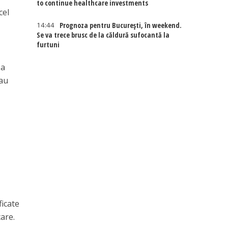
to continue healthcare investments
cel
14:44
Prognoza pentru București, în weekend.
Se va trece brusc de la căldură sufocantă la
furtuni
 a
 au
ficate
are.