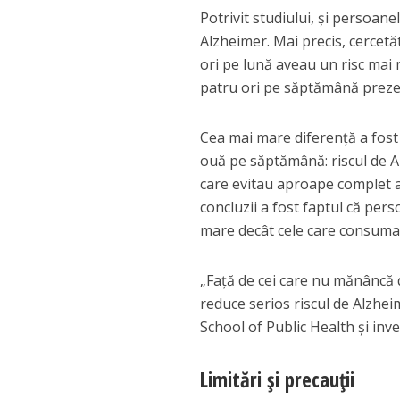
Potrivit studiului, și persoan
Alzheimer. Mai precis, cercet
ori pe lună aveau un risc mai
patru ori pe săptămână preze
Cea mai mare diferență a fost 
ouă pe săptămână: riscul de A
care evitau aproape complet a
concluzii a fost faptul că pe
mare decât cele care consumau 
„Față de cei care nu mănâncă 
reduce serios riscul de Alzhei
School of Public Health și inve
Limitări și precauții