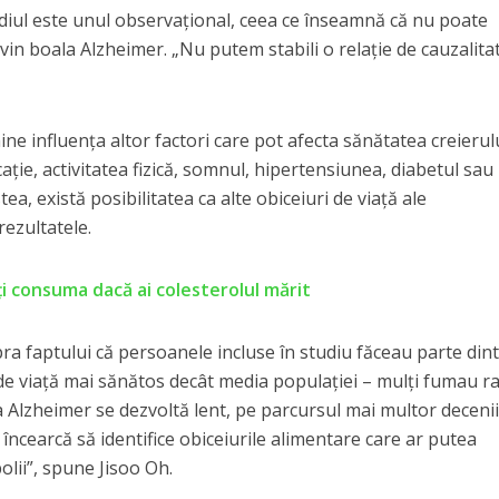
tudiul este unul observațional, ceea ce înseamnă că nu poate
in boala Alzheimer. „Nu putem stabili o relație de cauzalitat
mine influența altor factori care pot afecta sănătatea creierul
ție, activitatea fizică, somnul, hipertensiunea, diabetul sau 
ea, există posibilitatea ca alte obiceiuri de viață ale
 rezultatele.
ți consuma dacă ai colesterolul mărit
ra faptului că persoanele incluse în studiu făceau parte din
de viață mai sănătos decât media populației – mulți fumau ra
 Alzheimer se dezvoltă lent, pe parcursul mai multor decenii
 încearcă să identifice obiceiurile alimentare care ar putea
bolii”, spune Jisoo Oh.