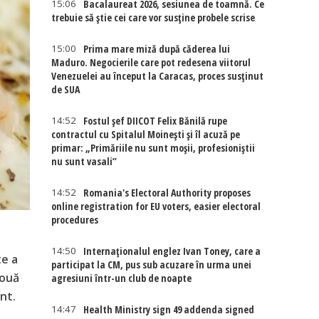
15:06
Bacalaureat 2026, sesiunea de toamnă. Ce
trebuie să știe cei care vor susține probele scrise
15:00
Prima mare miză după căderea lui
Maduro. Negocierile care pot redesena viitorul
Venezuelei au început la Caracas, proces susținut
de SUA
14:52
Fostul șef DIICOT Felix Bănilă rupe
contractul cu Spitalul Moinești și îl acuză pe
primar: „Primăriile nu sunt moșii, profesioniștii
nu sunt vasali”
14:52
Romania's Electoral Authority proposes
online registration for EU voters, easier electoral
procedures
14:50
Internaţionalul englez Ivan Toney, care a
te a
participat la CM, pus sub acuzare în urma unei
 ouă
agresiuni într-un club de noapte
nt.
14:47
Health Ministry sign 49 addenda signed