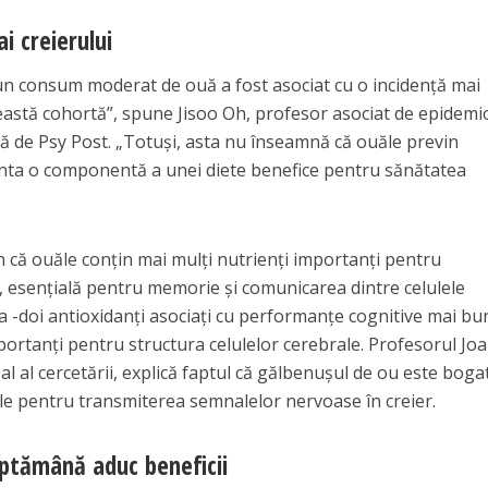
ai creierului
 un consum moderat de ouă a fost asociat cu o incidență mai
ceastă cohortă”, spune Jisoo Oh, profesor asociat de epidemi
tă de Psy Post. „Totuși, asta nu înseamnă că ouăle previn
enta o componentă a unei diete benefice pentru sănătatea
n că ouăle conțin mai mulți nutrienți importanți pentru
a, esențială pentru memorie și comunicarea dintre celulele
a -doi antioxidanți asociați cu performanțe cognitive mai bu
mportanți pentru structura celulelor cerebrale. Profesorul Jo
l al cercetării, explică faptul că gălbenușul de ou este bogat
ale pentru transmiterea semnalelor nervoase în creier.
ăptămână aduc beneficii