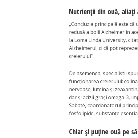
Nutrienții din ouă, aliați 
„Concluzia principală este că
redusă a bolii Alzheimer în a
la Loma Linda University, cita
Alzheimerul, ci că pot reprez
creierului”.
De asemenea, specialiștii spu
funcționarea creierului: colin
nervoase; luteina și zeaxantin
dar și acizii grași omega-3, i
Sabaté, coordonatorul principa
fosfolipide, substanțe esenți
Chiar și puține ouă pe s