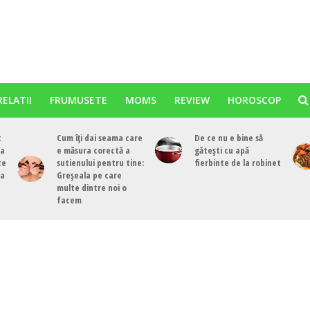
RELATII
FRUMUSETE
MOMS
REVIEW
HOROSCOP
t
Cum îți dai seama care
De ce nu e bine să
ea
e măsura corectă a
gătești cu apă
te
sutienului pentru tine:
fierbinte de la robinet
ea
Greșeala pe care
multe dintre noi o
facem