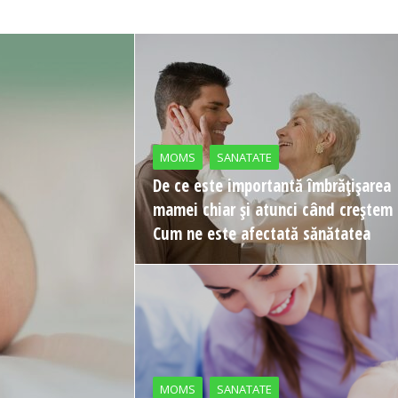
MOMS
SANATATE
De ce este importantă îmbrățișarea
mamei chiar și atunci când creștem
Cum ne este afectată sănătatea
MOMS
SANATATE