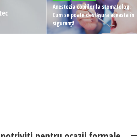
Anestezia copiilor la stomatolog:
tec
Cum se poate desfășura aceasta în
siguranță
 potriviți pentru ocazii formale