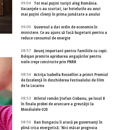
09:04
Tot mai puțini turiști aleg România.
Vacanțele s-au scurtat, iar hotelurile au avut
mai puțini clienți în prima jumătate a anului
09:00
Guvernul a dat ordin de economie în
ministere. Ce au ajuns să facă bugetarii pentru a
reduce consumul de energie
08:57
Anunț important pentru familiile cu copii.
Bolojan promite aprobarea angajărilor pentru
noile creșe construite prin PNRR
08:54
Actriţa Isabella Rossellini a primit Premiul
de Excelenţă în deschiderea Festivalului de Film
de la Locarno
08:53
Atletul român Ștefan Ciobanu, pe locul 8
în finala probei de aruncare a greutății la
Mondialele U20
08:50
Dan Dungaciu îi atacă pe guvernanți în
plină criza energetică: 'Nici măcar prognoza