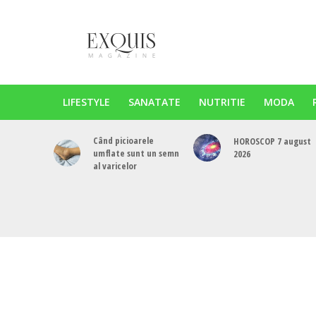
LIFESTYLE
SANATATE
NUTRITIE
MODA
Când picioarele
HOROSCOP 7 august
umflate sunt un semn
2026
al varicelor