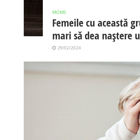
Să ne amuzăm un pic: 
MOMS
Femeile cu această g
mamă
mari să dea naștere u
08/03/2024
29/02/2024