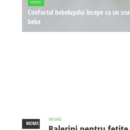
MOMS
Confortul bebelușului începe cu un scu
bebe
MOMS
MOMS
Balerini pentru fetițe