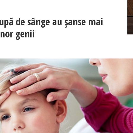
15 citate despre cum e să fii
rupă de sânge au șanse mai
nor genii