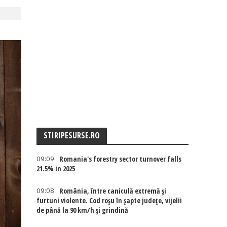
STIRIPESURSE.RO
09:09
Romania's forestry sector turnover falls
21.5% in 2025
09:08
România, între caniculă extremă și
furtuni violente. Cod roșu în șapte județe, vijelii
de până la 90 km/h și grindină