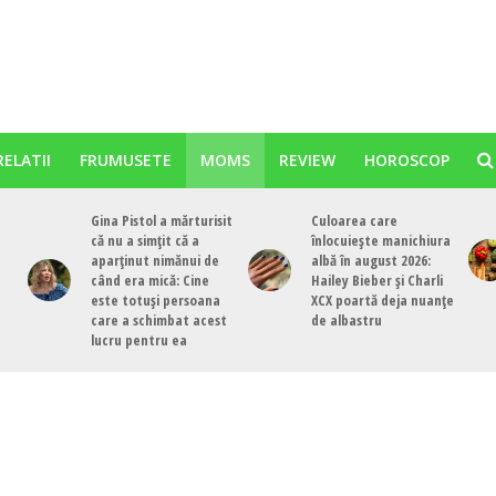
RELATII
FRUMUSETE
MOMS
REVIEW
HOROSCOP
Gina Pistol a mărturisit
Culoarea care
că nu a simțit că a
înlocuiește manichiura
aparținut nimănui de
albă în august 2026:
când era mică: Cine
Hailey Bieber și Charli
este totuși persoana
XCX poartă deja nuanțe
care a schimbat acest
de albastru
lucru pentru ea