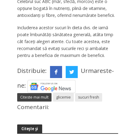
Celebrul suc ABC (măr, sfeclă, morcov) este o
opțiune bogată în nutrienți, plină de vitamine,
antioxidanți și fibre, oferind nenumărate beneficii.
Includerea acestor sucuri în dieta dvs. de iarnă
poate îmbunătăți sănătatea generală, atâta timp
cât faceți alegeri atente. Cu toate acestea, este
recomandat să evitați sucurile reci și ambalate
pentru a beneficia de maximum de beneficii.
Distribuie:
Urmareste-
ne:
Citeste mai mult
glicemie
sucuri fresh
Comentarii:
Citește și