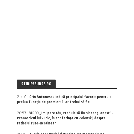
STIRIPESURSE.RO
21:10
Crin Antonescu indică principalul favorit pentru a
prelua funcția de premier: El ar trebui să fie
20:57
VIDEO „Îmi pare rău, trebuie să fiu sincer și onest” -
Pronosticul lui Vucic, în conferința cu Zelenski, despre
războiul ruso-ucrainean