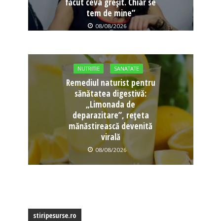
făcut ceva greșit. Chiar se
tem de mine”
08/08/2026
NUTRITIE
SANATATE
Remediul naturist pentru
sănătatea digestivă:
„Limonada de
deparazitare”, rețeta
mănăstirească devenită
virală
08/08/2026
stiripesurse.ro