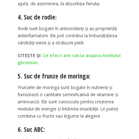
ajută, de asemenea, la absorbția fierului.
4. Suc de rodie:
Rodii sunt bogate în antioxidanți și au proprietăți
antiinflamatorii. Ele pot contribui la îmbunătățirea
sănătății inimii și a strălucirii pielii.
CITEȘTE ȘI:
Ce efect are varza asupra nivelului
glicemiei
5. Suc de frunze de moringa:
Frunzele de moringa sunt bogate în nutrienți și
furnizează o cantitate semnificativă de vitamine și
aminoacizi. Ele sunt cunoscute pentru creșterea
nivelului de energie și întărirea imunității. Le puteți
combina cu fructe sau legume la alegere.
6. Suc ABC: