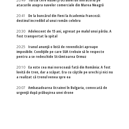
20:49
Turcia cere Rusiei și Ucrainei un moratoriu pe
atacurile asupra navelor comerciale din Marea Neagră
20:41
De la buncărul din Fieni la Academia Franceză:
destinul incredibil al unui român celebru
20:30
Adolescent de 15 ani, agresat pe malul unui pârău. A
fost transportat la spital
20:25
Iranul anunță o listă de revendicări aproape
imposibile: Condițiile pe care SUA trebuie să le respecte
pentru a se redeschide Strâmtoarea Ormuz
20:10
Ea este cea mai norocoasă fată din România: A fost
lovită de tren, dar a scăpat. Era cu căștile pe urechi și nici nu
a realizat că trenul venea spre ea
20:07
Ambasadoarea Ucrainei în Bulgaria, convocată de
urgență după prăbușirea unei drone