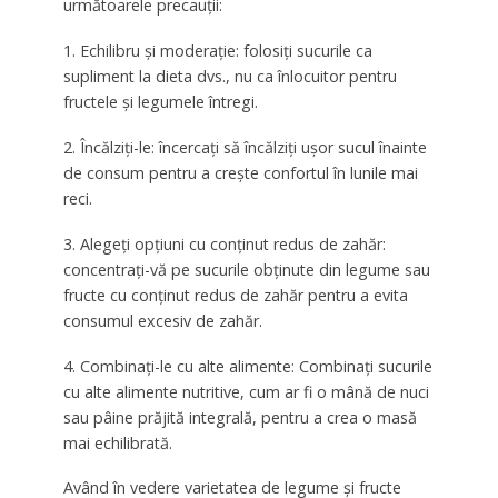
următoarele precauții:
1. Echilibru și moderație: folosiți sucurile ca
supliment la dieta dvs., nu ca înlocuitor pentru
fructele și legumele întregi.
2. Încălziți-le: încercați să încălziți ușor sucul înainte
de consum pentru a crește confortul în lunile mai
reci.
3. Alegeți opțiuni cu conținut redus de zahăr:
concentrați-vă pe sucurile obținute din legume sau
fructe cu conținut redus de zahăr pentru a evita
consumul excesiv de zahăr.
4. Combinați-le cu alte alimente: Combinați sucurile
cu alte alimente nutritive, cum ar fi o mână de nuci
sau pâine prăjită integrală, pentru a crea o masă
mai echilibrată.
Având în vedere varietatea de legume și fructe