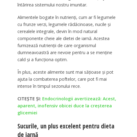
întărirea sistemului nostru imunitar.
Alimentele bogate în nutrienți, cum ar fi legumele
cu frunze verzi, legumele rădăcinoase, nucile și
cerealele integrale, devin în mod natural
componente cheie ale dietei de iarnă. Acestea
furnizează nutrienții de care organismul
dumneavoastră are nevoie pentru a se menține
cald și a funcționa optim.
În plus, aceste alimente sunt mai sățioase și pot
ajuta la combaterea poftelor, care pot fi mai
intense în timpul sezonului rece.
CITEȘTE ȘI:
Endocrinologii avertizează: Acest,
aparent, inofensiv obicei duce la creșterea
glicemiei
Sucurile, un plus excelent pentru dieta
de iarnă