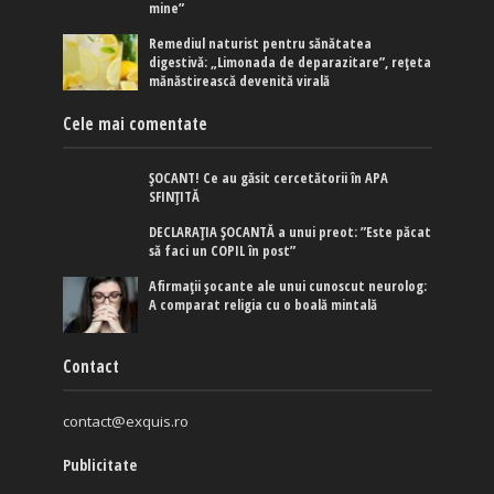
mine”
Remediul naturist pentru sănătatea
digestivă: „Limonada de deparazitare”, rețeta
mănăstirească devenită virală
Cele mai comentate
ȘOCANT! Ce au găsit cercetătorii în APA
SFINȚITĂ
DECLARAȚIA ȘOCANTĂ a unui preot: ”Este păcat
să faci un COPIL în post”
Afirmaţii şocante ale unui cunoscut neurolog:
A comparat religia cu o boală mintală
Contact
contact@exquis.ro
Publicitate