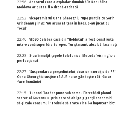
22:56
Aparatul care a explodat duminică în Republica
Moldova ar putea fi o dronă-rachetă
22:53
Vicepremierul Oana Gheorghiu rupe punțile cu Sorin
Grindeanu și PSD: 'Au aruncat țara în haos. S-au jucat cu
focul'
22:40
VIDEO Celebra casă din ”Hobbitul” a fost construită
într-o zonă superbă a Europei: Turiștii sunt absolut fascinați
22:28
S-au înmulțit țepele telefonice. Metoda 'vishing' s-a
perfecționat
22:27
'Suspendarea președintelui, doar un exercițiu de PR':
Oana Gheorghiu susține că AUR nu se gândește cât rău ar
face României
22:15
Tudorel Toader pune sub semnul întrebării planul
secret al Guvernului prin care să oblige giganții economici
să-și taie consumul: 'Trebuie să arate cine l-a împuternicit'