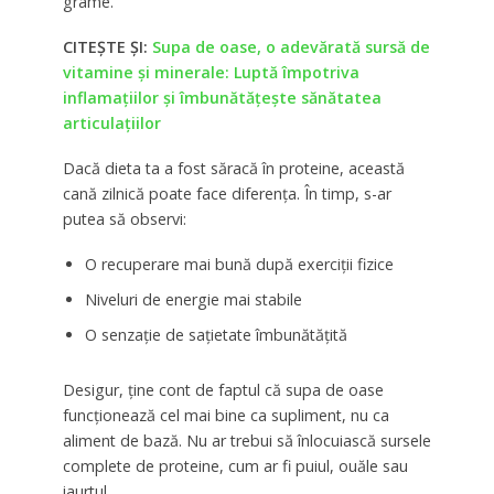
grame.
CITEȘTE ȘI:
Supa de oase, o adevărată sursă de
vitamine și minerale: Luptă împotriva
inflamațiilor și îmbunătățește sănătatea
articulațiilor
Dacă dieta ta a fost săracă în proteine, această
cană zilnică poate face diferența. În timp, s-ar
putea să observi:
O recuperare mai bună după exerciții fizice
Niveluri de energie mai stabile
O senzație de sațietate îmbunătățită
Desigur, ține cont de faptul că supa de oase
funcționează cel mai bine ca supliment, nu ca
aliment de bază. Nu ar trebui să înlocuiască sursele
complete de proteine, cum ar fi puiul, ouăle sau
iaurtul.