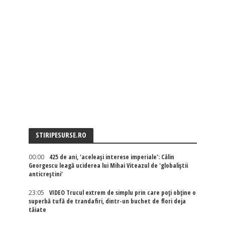
STIRIPESURSE.RO
00:00
425 de ani, 'aceleași interese imperiale': Călin
Georgescu leagă uciderea lui Mihai Viteazul de 'globaliștii
anticreștini'
23:05
VIDEO Trucul extrem de simplu prin care poți obține o
superbă tufă de trandafiri, dintr-un buchet de flori deja
tăiate