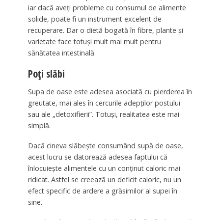
iar dacă aveți probleme cu consumul de alimente
solide, poate fi un instrument excelent de
recuperare. Dar o dietă bogată în fibre, plante și
varietate face totuși mult mai mult pentru
sănătatea intestinală.
Poți slăbi
Supa de oase este adesea asociată cu pierderea în
greutate, mai ales în cercurile adepților postului
sau ale „detoxifierii”. Totuși, realitatea este mai
simplă.
Dacă cineva slăbește consumând supă de oase,
acest lucru se datorează adesea faptului că
înlocuiește alimentele cu un conținut caloric mai
ridicat. Astfel se creează un deficit caloric, nu un
efect specific de ardere a grăsimilor al supei în
sine.