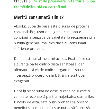
CITEȘTE ȘI:
Gust de primăvară în farfurie: Supă
cremă de leurdă cu cartofi noi
Merită consumată zilnic?
Absolut. Supa de oase este o sursă de proteine
convenabilă și ușor de digerat, care poate
contribui la senzația de sațietate, la recuperare și la
nutriția generală, mai ales dacă nu consumați
suficiente proteine.
Dar nu este un aliment miraculos. Poate face cu
siguranță parte dintr-o dietă sănătoasă, dar
afirmațiile că vă detoxifică organismul sau că
inversează procesul de îmbătrânire sunt doar
exagerări.
Dacă îți place supa de oase, o cană pe zi este o
cantitate rezonabilă pentru majoritatea oamenilor.
Dincolo de asta, este puțin probabil să observi
beneficii suplimentare (și s-ar putea să începi să