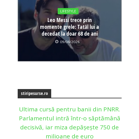
LIFESTYLE
Leo Messi trece prin
momente grele: Tatăl lui a
decedat la doar 68 de ani
09/08/2026
stiripesurse.ro
Ultima cursă pentru banii din PNRR.
Parlamentul intră într-o săptămână
decisivă, iar miza depășește 750 de
milioane de euro