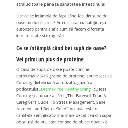
strălucitoare până la sănătatea intestinului.
Dar ce se întâmplă de fapt când faci din supa de
oase un obicei zilnic? Am discutat cu nutriționiști
autorizați pentru a afla cum să facem diferența
între realitate și exagerări.
Ce se întâmplă când bei supă de oase?
Vei primi un plus de proteine
O cană de supă de oase poate conține
aproximativ 9-10 grame de proteine, spune Jessica
Cording, dieteticiană autorizată, gazdă a
podcastului
„Drama-Free Healthy Living”
cu Jess
Cording și autoare a cărții „The Farewell Tour: A
Caregiver’s Guide To Stress Management, Sane
Nutrition, and Better Sleep”. Aceasta este o
cantitate semnificativ mai mare decât cea din supa
obișnuită de pui, care conține de obicei doar 1-2