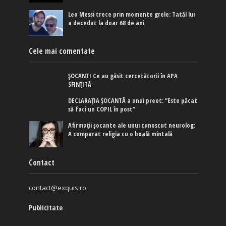
Leo Messi trece prin momente grele: Tatăl lui
a decedat la doar 68 de ani
Cele mai comentate
ȘOCANT! Ce au găsit cercetătorii în APA
SFINȚITĂ
DECLARAȚIA ȘOCANTĂ a unui preot: ”Este păcat
să faci un COPIL în post”
Afirmaţii şocante ale unui cunoscut neurolog:
A comparat religia cu o boală mintală
Contact
contact@exquis.ro
Publicitate