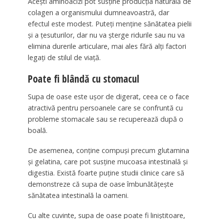
Acești aminoacizi pot susține producția naturală de
colagen a organismului dumneavoastră, dar
efectul este modest. Puteți menține sănătatea pielii
și a țesuturilor, dar nu va șterge ridurile sau nu va
elimina durerile articulare, mai ales fără alți factori
legați de stilul de viață.
Poate fi blândă cu stomacul
Supa de oase este ușor de digerat, ceea ce o face
atractivă pentru persoanele care se confruntă cu
probleme stomacale sau se recuperează după o
boală.
De asemenea, conține compuși precum glutamina
și gelatina, care pot susține mucoasa intestinală și
digestia. Există foarte puține studii clinice care să
demonstreze că supa de oase îmbunătățește
sănătatea intestinală la oameni.
Cu alte cuvinte, supa de oase poate fi liniștitoare,