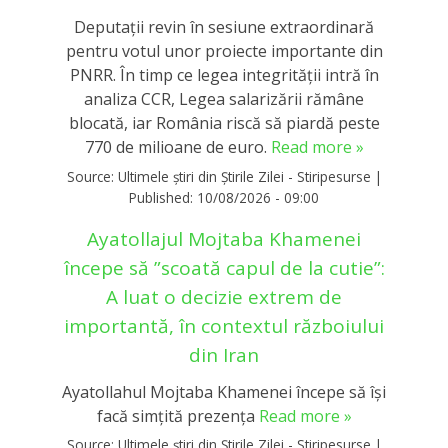
Deputații revin în sesiune extraordinară
pentru votul unor proiecte importante din
PNRR. În timp ce legea integrității intră în
analiza CCR, Legea salarizării rămâne
blocată, iar România riscă să piardă peste
770 de milioane de euro.
Read more »
Source:
Ultimele știri din Știrile Zilei - Stiripesurse
|
Published:
10/08/2026 - 09:00
Ayatollajul Mojtaba Khamenei
începe să ”scoată capul de la cutie”:
A luat o decizie extrem de
importantă, în contextul războiului
din Iran
Ayatollahul Mojtaba Khamenei începe să își
facă simțită prezența
Read more »
Source:
Ultimele știri din Știrile Zilei - Stiripesurse
|