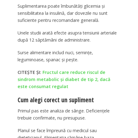
Suplimentarea poate îmbunătăți glicemia și
sensibilitatea la insulină, dar dovezile nu sunt
suficiente pentru recomandare generală.
Unele studii arată efecte asupra tensiunii arteriale
după 12 săptămâni de administrare.
Surse alimentare includ nuci, semințe,
leguminoase, spanac și pește.
CITEȘTE ȘI:
Fructul care reduce riscul de
sindrom metabolic și diabet de tip 2, dacă
este consumat regulat
Cum alegi corect un supliment
Primul pas este analiza de sânge. Deficiențele
trebuie confirmate, nu presupuse.
Planul se face împreună cu medicul sau
dieteticianul. Alimentația rămâne baza