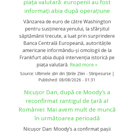
piața valutară: europenii au fost
informați abia după operațiune
Vânzarea de euro de către Washington
pentru susținerea yenului, la sfârșitul
săptămânii trecute, a luat prin surprindere
Banca Centrală Europeană, autoritățile
americane informându-și omologii de la
Frankfurt abia după intervenția istorică pe
piața valutară.
Read more »
Source:
Ultimele știri din Știrile Zilei - Stiripesurse
|
Published:
08/08/2026 - 01:31
Nicușor Dan, după ce Moody’s a
reconfirmat rantigul de țară al
României: Mai avem mult de muncă
în următoarea perioadă
Nicușor Dan: Moody’s a confirmat pașii