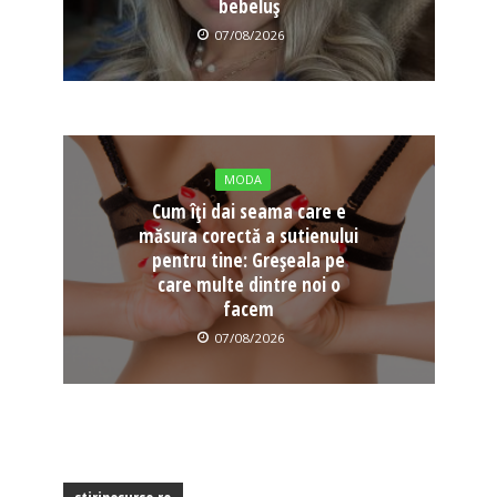
bebeluș
07/08/2026
MODA
Cum îți dai seama care e
măsura corectă a sutienului
pentru tine: Greșeala pe
care multe dintre noi o
facem
07/08/2026