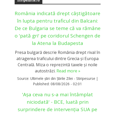
stiripesurse.ro
România indicată drept câștigătoare
în lupta pentru traficul din Balcani:
De ce Bulgaria se teme că va rămâne
o 'pată gri' pe coridorul Schengen de
la Atena la Budapesta
Presa bulgară descrie România drept rival în
atragerea traficului dintre Grecia și Europa
Centrală. Miza o reprezintă taxele și noile
autostrăzi.
Read more »
Source:
Ultimele știri din Știrile Zilei - Stiripesurse
|
Published:
08/08/2026 - 02:01
'Așa ceva nu s-a mai întâmplat
niciodată' - BCE, luată prin
surprindere de intervenția SUA pe