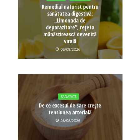
Remediul naturist pentru
sănătatea digestivă:
„Limonada de
deparazitare”, rețeta
mănăstirească devenită
virală
08/08/2026
SANATATE
De ce excesul de sare crește
tensiunea arterială
08/08/2026