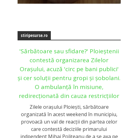
stiripesurse.ro
'Sărbătoare sau sfidare?' Ploieștenii
contestă organizarea Zilelor
Orașului, acuză 'circ pe bani publici'
și cer soluții pentru gropi și șobolani.
O ambulanță în misiune,
redirecționată din cauza restricțiilor
Zilele oraşului Ploieşti, sărbătoare
organizată în acest weekend în municipiu,
provoacă un val de reacţii din partea celor
care contestă deciziile primarului
indpendent Mihai Poliţeanu de a se axa pe