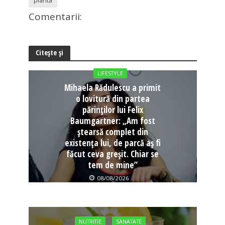
planta
Comentarii:
Citește și
LIFESTYLE
Mihaela Rădulescu a primit
o lovitură din partea
părinților lui Felix
Baumgartner: „Am fost
ștearsă complet din
existența lui, de parcă aș fi
făcut ceva greșit. Chiar se
tem de mine”
08/08/2026
NUTRITIE
SANATATE