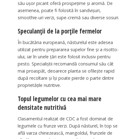
său ușor picant oferă prospețime și aromă. De
asemenea, poate fi folosită în sandvișuri,
smoothie-uri verzi, supe-cremă sau diverse sosuri.
Speculanții de la porțile fermelor
În bucătăria europeană, năsturelul este adesea
utilizat pentru prepararea supelor fine și a risotto-
ului, iar în unele țări este folosit inclusiv pentru
pesto. Specialiștii recomandă consumul său cât
mai proaspăt, deoarece planta se ofilește rapid
după recoltare și își poate pierde o parte dintre
proprietățile nutritive.
Topul legumelor cu cea mai mare
densitate nutritivă
Clasamentul realizat de CDC a fost dominat de
legumele cu frunze verzi. După năsturel, în top se
află varza chinezească, mangoldul, frunzele de