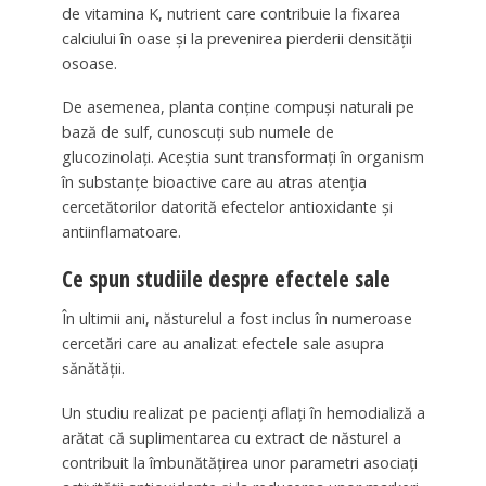
de vitamina K, nutrient care contribuie la fixarea
calciului în oase și la prevenirea pierderii densității
osoase.
De asemenea, planta conține compuși naturali pe
bază de sulf, cunoscuți sub numele de
glucozinolați. Aceștia sunt transformați în organism
în substanțe bioactive care au atras atenția
cercetătorilor datorită efectelor antioxidante și
antiinflamatoare.
Ce spun studiile despre efectele sale
În ultimii ani, năsturelul a fost inclus în numeroase
cercetări care au analizat efectele sale asupra
sănătății.
Un studiu realizat pe pacienți aflați în hemodializă a
arătat că suplimentarea cu extract de năsturel a
contribuit la îmbunătățirea unor parametri asociați