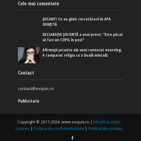
Cele mai comentate
ȘOCANT! Ce au găsit cercetătorii în APA
SFINȚITĂ
DECLARAȚIA ȘOCANTĂ a unui preot: ”Este păcat
să faci un COPIL în post”
Afirmaţii şocante ale unui cunoscut neurolog:
A comparat religia cu o boală mintală
Contact
contact@exquis.ro
Publicitate
Copyright © 2017-2024. www.exquis.ro |
Modifică setări
cookies
|
Politica de confidențialitate
|
Politica de cookies