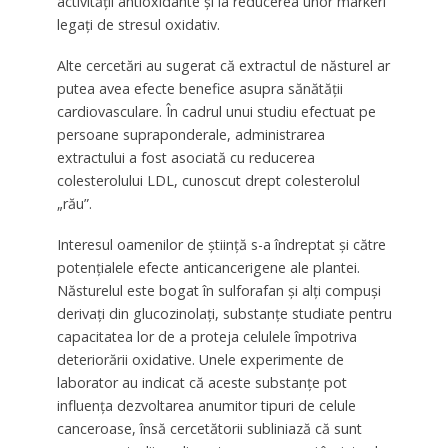
activității antioxidante și la reducerea unor markeri
legați de stresul oxidativ.
Alte cercetări au sugerat că extractul de năsturel ar
putea avea efecte benefice asupra sănătății
cardiovasculare. În cadrul unui studiu efectuat pe
persoane supraponderale, administrarea
extractului a fost asociată cu reducerea
colesterolului LDL, cunoscut drept colesterolul
„rău”.
Interesul oamenilor de știință s-a îndreptat și către
potențialele efecte anticancerigene ale plantei.
Năsturelul este bogat în sulforafan și alți compuși
derivați din glucozinolați, substanțe studiate pentru
capacitatea lor de a proteja celulele împotriva
deteriorării oxidative. Unele experimente de
laborator au indicat că aceste substanțe pot
influența dezvoltarea anumitor tipuri de celule
canceroase, însă cercetătorii subliniază că sunt