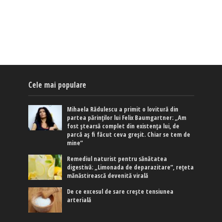
Cele mai populare
Mihaela Rădulescu a primit o lovitură din
partea părinților lui Felix Baumgartner: „Am
fost ștearsă complet din existența lui, de
parcă aș fi făcut ceva greșit. Chiar se tem de
mine”
Remediul naturist pentru sănătatea
digestivă: „Limonada de deparazitare”, rețeta
mănăstirească devenită virală
De ce excesul de sare crește tensiunea
arterială