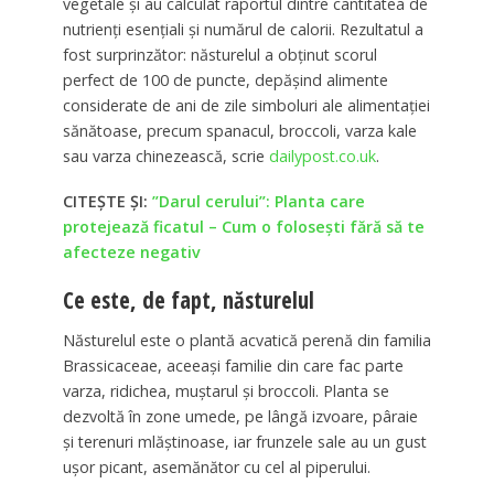
vegetale și au calculat raportul dintre cantitatea de
nutrienți esențiali și numărul de calorii. Rezultatul a
fost surprinzător: năsturelul a obținut scorul
perfect de 100 de puncte, depășind alimente
considerate de ani de zile simboluri ale alimentației
sănătoase, precum spanacul, broccoli, varza kale
sau varza chinezească, scrie
dailypost.co.uk
.
CITEȘTE ȘI:
”Darul cerului”: Planta care
protejează ficatul – Cum o folosești fără să te
afecteze negativ
Ce este, de fapt, năsturelul
Năsturelul este o plantă acvatică perenă din familia
Brassicaceae, aceeași familie din care fac parte
varza, ridichea, muștarul și broccoli. Planta se
dezvoltă în zone umede, pe lângă izvoare, pâraie
și terenuri mlăștinoase, iar frunzele sale au un gust
ușor picant, asemănător cu cel al piperului.