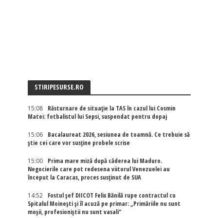
STIRIPESURSE.RO
15:08
Răsturnare de situație la TAS în cazul lui Cosmin
Matei: fotbalistul lui Sepsi, suspendat pentru dopaj
15:06
Bacalaureat 2026, sesiunea de toamnă. Ce trebuie să
știe cei care vor susține probele scrise
15:00
Prima mare miză după căderea lui Maduro.
Negocierile care pot redesena viitorul Venezuelei au
început la Caracas, proces susținut de SUA
14:52
Fostul șef DIICOT Felix Bănilă rupe contractul cu
Spitalul Moinești și îl acuză pe primar: „Primăriile nu sunt
moșii, profesioniștii nu sunt vasali”