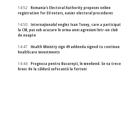
14:52
Romania's Electoral Authority proposes online
registration for EU voters, easier electoral procedures
14:50
Internaţionalul englez Ivan Toney, care a participat
la CM, pus sub acuzare în urma unei agresiuni într-un club
de noapte
14:47
Health Ministry sign 49 addenda signed to continue
healthcare investments
14:44
Prognoza pentru București, în weekend. Se va trece
brusc de la căldură sufocantă la furtuni