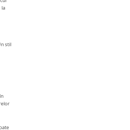
scul
 la
n stil
în
relor
poate