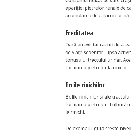
Consumul ridicat de sare creșt
apariției pietrelor renale de c
acumularea de calciu în urină.
Ereditatea
Dacă au existat cazuri de aceas
de viață sedentar. Lipsa activi
tonusului tractului urinar. Ace
formarea pietrelor la rinichi.
Bolile rinichilor
Bolile rinichilor și ale tractul
formarea pietrelor. Tulburări 
la rinichi.
De exemplu, guta crește nivelul