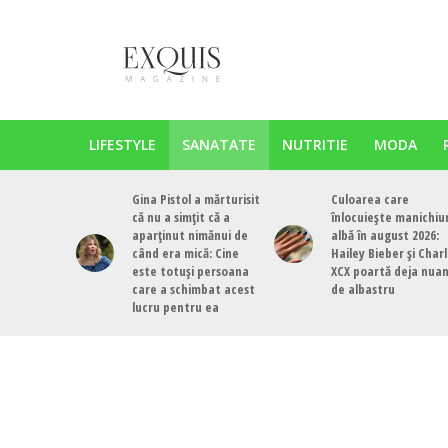
LIFESTYLE
SANATATE
NUTRITIE
MODA
Gina Pistol a mărturisit
Culoarea care
că nu a simțit că a
înlocuiește manichiu
aparținut nimănui de
albă în august 2026:
când era mică: Cine
Hailey Bieber și Charl
este totuși persoana
XCX poartă deja nua
care a schimbat acest
de albastru
lucru pentru ea