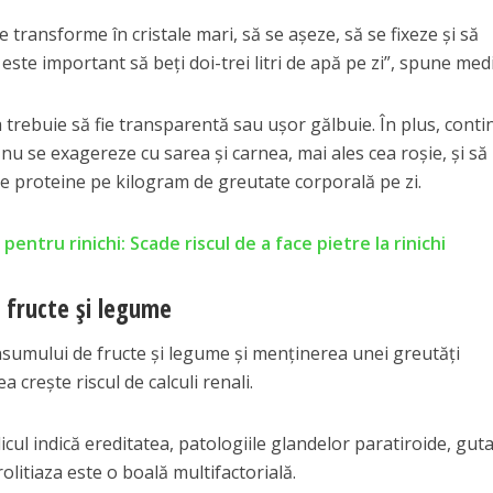
 transforme în cristale mari, să se așeze, să se fixeze și să
ste important să beți doi-trei litri de apă pe zi”, spune medi
a trebuie să fie transparentă sau ușor gălbuie. În plus, cont
nu se exagereze cu sarea și carnea, mai ales cea roșie, și să
de proteine pe kilogram de greutate corporală pe zi.
pentru rinichi: Scade riscul de a face pietre la rinichi
 fructe și legume
sumului de fructe și legume și menținerea unei greutăți
crește riscul de calculi renali.
dicul indică ereditatea, patologiile glandelor paratiroide, guta
rolitiaza este o boală multifactorială.