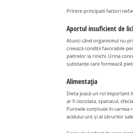
Printre principalii factori nefa
Aportul insuficient de li
Atunci când organismul nu prim
creează condiții favorabile pen
pietrelor la rinichi. Urina conc
substanțe care formează piet
Alimentația
Dieta joacă un rol important î
ar fi ciocolata, spanacul, sfecl
Purinele conținute în carnea ro
acidului uric și al sărurilor s