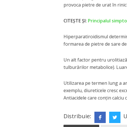
provoca pietre de urat în rinic
CITEȘTE ȘI:
Principalul simptom
Hiperparatiroidismul determină
formarea de pietre de sare de 
Un alt factor pentru urolitiaz
tulburărilor metabolice). Lu
Utilizarea pe termen lung a a
exemplu, diureticele cresc excr
Antiacidele care conțin calciu c
Distribuie:
U