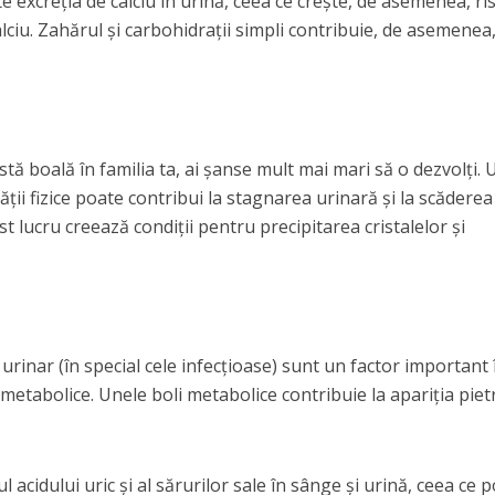
e excreția de calciu în urină, ceea ce crește, de asemenea, ri
alciu. Zahărul și carbohidrații simpli contribuie, de asemenea,
tă boală în familia ta, ai șanse mult mai mari să o dezvolți. U
tății fizice poate contribui la stagnarea urinară și la scăderea
st lucru creează condiții pentru precipitarea cristalelor și
ui urinar (în special cele infecțioase) sunt un factor important 
metabolice. Unele boli metabolice contribuie la apariția piet
 acidului uric și al sărurilor sale în sânge și urină, ceea ce 