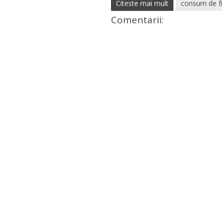
Citeste mai mult
consum de f
Comentarii: