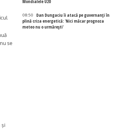
Mondialele U20
08:50
Dan Dungaciu îi atacă pe guvernanți în
cul.
plină criza energetică: 'Nici măcar prognoza
meteo nu o urmărești'
inuă
 nu se
 și