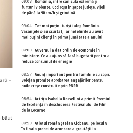
09:08
România, între caniculă extremă și
furtuni violente. Cod roșu în șapte județe, vijelii
de până la 90 km/h și grindină
09:04
Tot mai puțini turiști aleg România.
Vacanțele s-au scurtat, iar hotelurile au avut
mai puțini clienți în prima jumătate a anului
09:00
Guvernul a dat ordin de economie în
ministere. Ce au ajuns să facă bugetarii pentru a
reduce consumul de energie
08:57
Anunț important pentru familiile cu copii.
Bolojan promite aprobarea angajărilor pentru
iază –
noile creșe construite prin PNRR
08:54
Actriţa Isabella Rossellini a primit Premiul
de Excelenţă în deschiderea Festivalului de Film
de la Locarno
e băut
08:53
Atletul român Ștefan Ciobanu, pe locul 8
în finala probei de aruncare a greutății la