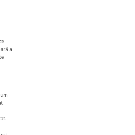
ce
oară a
te
 cum
t.
at.