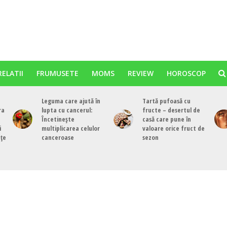
RELATII
FRUMUSETE
MOMS
REVIEW
HOROSCOP
Leguma care ajută în
Tartă pufoasă cu
ra
lupta cu cancerul:
fructe – desertul de
Încetinește
casă care pune în
i
multiplicarea celulor
valoare orice fruct de
nțe
canceroase
sezon