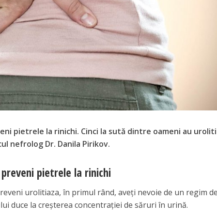
i pietrele la rinichi. Cinci la sută dintre oameni au urolit
cul nefrolog Dr. Danila Pirikov.
reveni pietrele la rinichi
preveni urolitiaza, în primul rând, aveți nevoie de un regim d
lui duce la creșterea concentrației de săruri în urină.