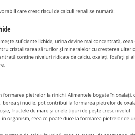
vorabili care cresc riscul de calculi renali se numără:
chide
ește suficiente lichide, urina devine mai concentrată, ceea 
tru cristalizarea sărurilor și mineralelor cu creșterea ulteri
entrată conține niveluri ridicate de calciu, oxalați, fosfați și al
re.
n formarea pietrelor la rinichi. Alimentele bogate în oxalați,
a, berea și nucile, pot contribui la formarea pietrelor de oxala
șie, fructele de mare și unele tipuri de pește cresc nivelul
ale în organism, ceea ce poate duce la formarea pietrelor de ur