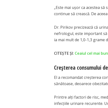
„Este mai ușor ca acestea să se
continue să crească. De aceea e
Dr. Pirikov precizează că urin
nefrologul, este important să 
ia mai mult de 1,0-1,3 grame 
CITEȘTE ȘI:
Ceaiul cel mai bun 
Creșterea consumului de
El a recomandat creșterea con
sănătoase, deoarece obezitatea 
Printre alți factori de risc, me
infecțiile urinare recurente. U