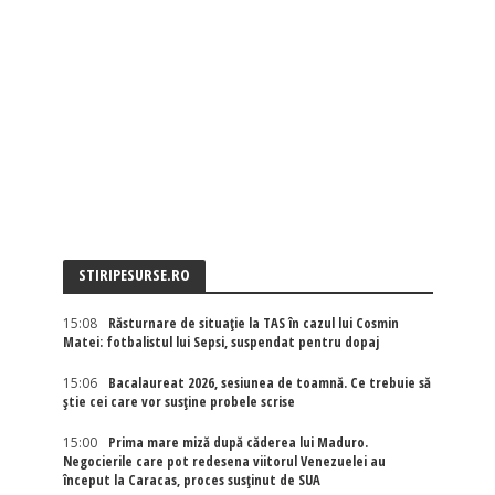
STIRIPESURSE.RO
15:08
Răsturnare de situație la TAS în cazul lui Cosmin
Matei: fotbalistul lui Sepsi, suspendat pentru dopaj
15:06
Bacalaureat 2026, sesiunea de toamnă. Ce trebuie să
știe cei care vor susține probele scrise
15:00
Prima mare miză după căderea lui Maduro.
Negocierile care pot redesena viitorul Venezuelei au
început la Caracas, proces susținut de SUA