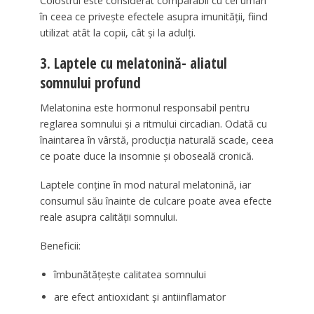
Colostrul este considerat comparabil cu cel uman
în ceea ce privește efectele asupra imunității, fiind
utilizat atât la copii, cât și la adulți.
3. Laptele cu melatonină- aliatul
somnului profund
Melatonina este hormonul responsabil pentru
reglarea somnului și a ritmului circadian. Odată cu
înaintarea în vârstă, producția naturală scade, ceea
ce poate duce la insomnie și oboseală cronică.
Laptele conține în mod natural melatonină, iar
consumul său înainte de culcare poate avea efecte
reale asupra calității somnului.
Beneficii:
îmbunătățește calitatea somnului
are efect antioxidant și antiinflamator