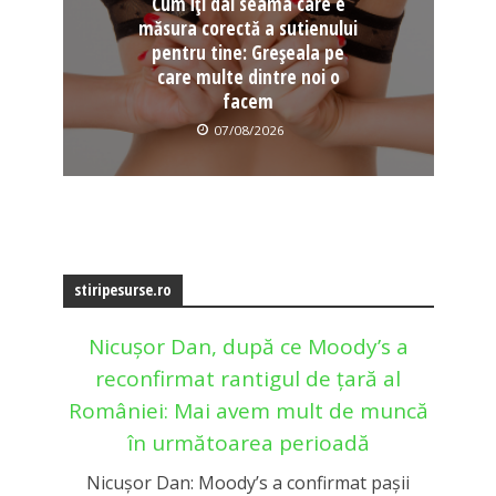
Cum îți dai seama care e
măsura corectă a sutienului
pentru tine: Greșeala pe
care multe dintre noi o
facem
07/08/2026
stiripesurse.ro
Nicușor Dan, după ce Moody’s a
reconfirmat rantigul de țară al
României: Mai avem mult de muncă
în următoarea perioadă
Nicușor Dan: Moody’s a confirmat pașii