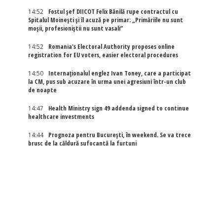
14:52
Fostul șef DIICOT Felix Bănilă rupe contractul cu
Spitalul Moinești și îl acuză pe primar: „Primăriile nu sunt
moșii, profesioniștii nu sunt vasali”
14:52
Romania's Electoral Authority proposes online
registration for EU voters, easier electoral procedures
14:50
Internaţionalul englez Ivan Toney, care a participat
la CM, pus sub acuzare în urma unei agresiuni într-un club
de noapte
14:47
Health Ministry sign 49 addenda signed to continue
healthcare investments
14:44
Prognoza pentru București, în weekend. Se va trece
brusc de la căldură sufocantă la furtuni