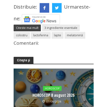
Distribuie:
Urmareste-
ne:
Citeste mai mult
3 ingrediente esentiale
colostru
lactoferina
lapte
melatonină
Comentarii:
Citește și
HOROSCOP
HOROSCOP 8 august 2026
07/08/2026