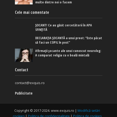
multe dintre noi o facem
Cele mai comentate
ȘOCANT! Ce au găsit cercetătorii în APA
SFINȚITĂ
DECLARAȚIA ȘOCANTĂ a unui preot: ”Este păcat
să faci un COPIL în post”
Afirmaţii şocante ale unui cunoscut neurolog:
A comparat religia cu o boală mintală
Contact
contact@exquis.ro
Publicitate
Copyright © 2017-2024. www.exquis.ro |
Modifică setări
cookies
|
Politica de confidențialitate
|
Politica de cookies