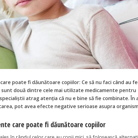
re poate fi dăunătoare copiilor: Ce să nu faci când au fe
l sunt două dintre cele mai utilizate medicamente pentru
 specialiștii atrag atenția că nu e bine să fie combinate. În 
carea, pot avea efecte negative serioase asupra organism
te care poate fi dăunătoare copiilor
ales în rândul celor care au copii mici, să folosească alternat