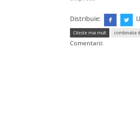
Distribuie:
U
Citeste mai mult
combinatia 
Comentarii: