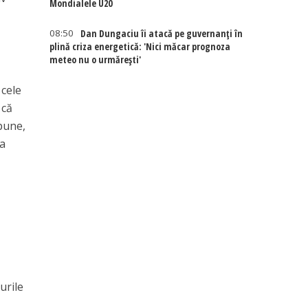
Mondialele U20
08:50
Dan Dungaciu îi atacă pe guvernanți în
plină criza energetică: 'Nici măcar prognoza
meteo nu o urmărești'
 cele
 că
spune,
 a
urile