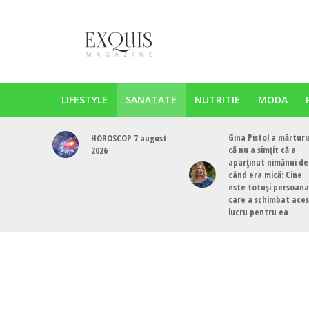
LIFESTYLE
SANATATE
NUTRITIE
MODA
Gina Pistol a mărturi
HOROSCOP 7 august
că nu a simțit că a
2026
aparținut nimănui de
când era mică: Cine
este totuși persoana
care a schimbat ace
lucru pentru ea