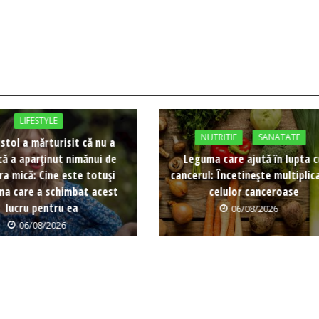
LIFESTYLE
NUTRITIE
SANATATE
istol a mărturisit că nu a
că a aparținut nimănui de
Leguma care ajută în lupta 
ra mică: Cine este totuși
cancerul: Încetinește multiplic
na care a schimbat acest
celulor canceroase
lucru pentru ea
06/08/2026
06/08/2026