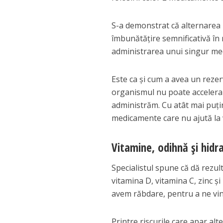
S-a demonstrat că alternarea 
îmbunătățire semnificativă în 
administrarea unui singur medi
Este ca și cum a avea un reze
organismul nu poate accelera 
administrăm. Cu atât mai puți
medicamente care nu ajută la
Vitamine, odihnă și hidr
Specialistul spune că dă rezul
vitamina D, vitamina C, zinc ș
avem răbdare, pentru a ne vin
Printre riscurile care apar al