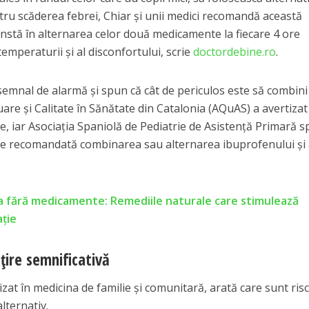
ru scăderea febrei, Chiar și unii medici recomandă această
onstă în alternarea celor două medicamente la fiecare 4 ore
emperaturii și al disconfortului, scrie
doctordebine.ro
.
 semnal de alarmă și spun că cât de periculos este să combini
uare și Calitate în Sănătate din Catalonia (AQuAS) a avertizat
ate, iar Asociația Spaniolă de Pediatrie de Asistență Primară 
ste recomandată combinarea sau alternarea ibuprofenului și
a fără medicamente: Remediile naturale care stimulează
ație
țire semnificativă
zat în medicina de familie și comunitară, arată care sunt risc
lternativ.