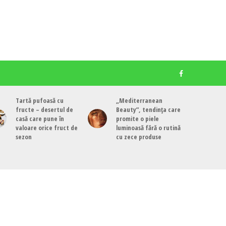
Tartă pufoasă cu
„Mediterranean
fructe – desertul de
Beauty”, tendința care
casă care pune în
promite o piele
valoare orice fruct de
luminoasă fără o rutină
sezon
cu zece produse