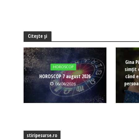
Citește și
Gina P
HOROSCOP
simțit 
HOROSCOP 7 august 2026
când e
persoa
06/08/2026
stiripesurse.ro