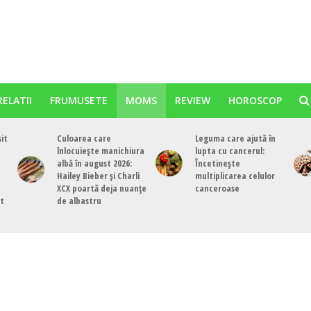
RELATII
FRUMUSETE
MOMS
REVIEW
HOROSCOP
sit
Culoarea care
Leguma care ajută în
înlocuiește manichiura
lupta cu cancerul:
albă în august 2026:
Încetinește
Hailey Bieber și Charli
multiplicarea celulor
XCX poartă deja nuanțe
canceroase
st
de albastru