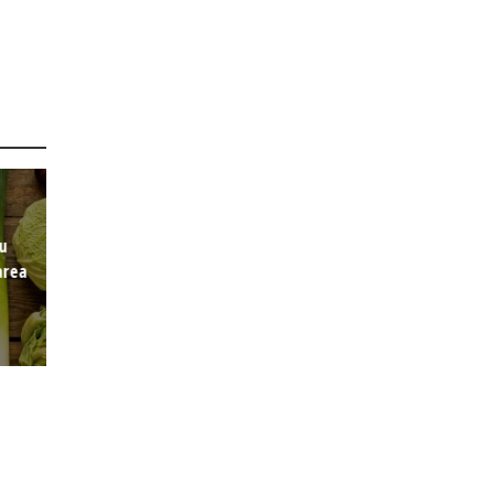
cu
area