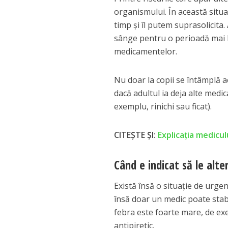
organismului. În această situa
timp și îl putem suprasolicit
sânge pentru o perioadă mai l
medicamentelor.
Nu doar la copii se întâmplă ac
dacă adultul ia deja alte medi
exemplu, rinichi sau ficat).
CITEȘTE ȘI:
Explicația medicul
Când e indicat să le alte
Există însă o situație de urge
însă doar un medic poate stabil
febra este foarte mare, de ex
antipiretic.