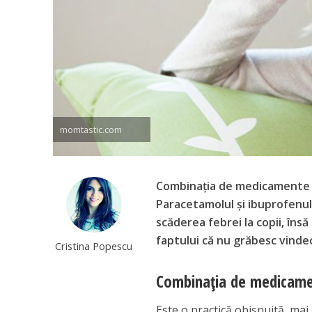
momtastic.com
Combinația de medicamente ca
Paracetamolul și ibuprofenu
scăderea febrei la copii, însă
faptului că nu grăbesc vinde
Cristina Popescu
Combinația de medicamen
Este o practică obișnuită, mai 