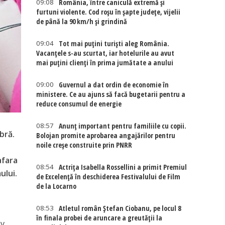
09:08
România, între caniculă extremă și
furtuni violente. Cod roșu în șapte județe, vijelii
de până la 90 km/h și grindină
09:04
Tot mai puțini turiști aleg România.
Vacanțele s-au scurtat, iar hotelurile au avut
mai puțini clienți în prima jumătate a anului
09:00
Guvernul a dat ordin de economie în
ministere. Ce au ajuns să facă bugetarii pentru a
reduce consumul de energie
08:57
Anunț important pentru familiile cu copii.
bră.
Bolojan promite aprobarea angajărilor pentru
noile creșe construite prin PNRR
afara
08:54
Actriţa Isabella Rossellini a primit Premiul
ului.
de Excelenţă în deschiderea Festivalului de Film
de la Locarno
08:53
Atletul român Ștefan Ciobanu, pe locul 8
în finala probei de aruncare a greutății la
iv