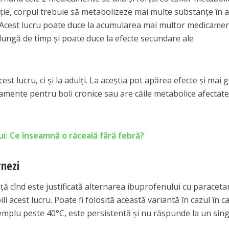
ție, corpul trebuie să metabolizeze mai multe substanțe în a
a. Acest lucru poate duce la acumularea mai multor medicamen
ungă de timp și poate duce la efecte secundare ale
est lucru, ci și la adulți. La aceștia pot apărea efecte și mai 
camente pentru boli cronice sau are căile metabolice afectate
ui: Ce înseamnă o răceală fără febră?
rnezi
nță cînd este justificată alternarea ibuprofenului cu paraceta
i acest lucru. Poate fi folosită această variantă în cazul în c
emplu peste 40°C, este persistentă și nu răspunde la un sin