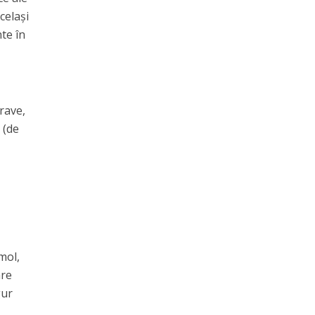
celași
te în
grave,
 (de
mol,
are
gur