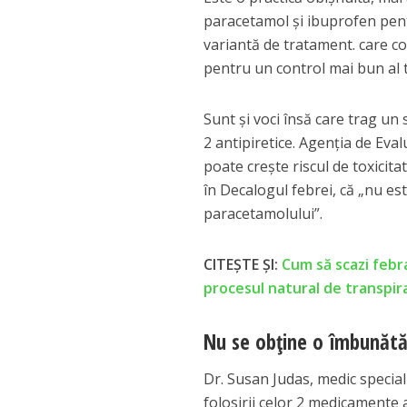
paracetamol și ibuprofen pent
variantă de tratament. care c
pentru un control mai bun al t
Sunt și voci însă care trag un
2 antipiretice. Agenția de Eval
poate crește riscul de toxicit
în Decalogul febrei, că „nu e
paracetamolului”.
CITEȘTE ȘI:
Cum să scazi febr
procesul natural de transpir
Nu se obține o îmbunătă
Dr. Susan Judas, medic speciali
folosirii celor 2 medicamente a