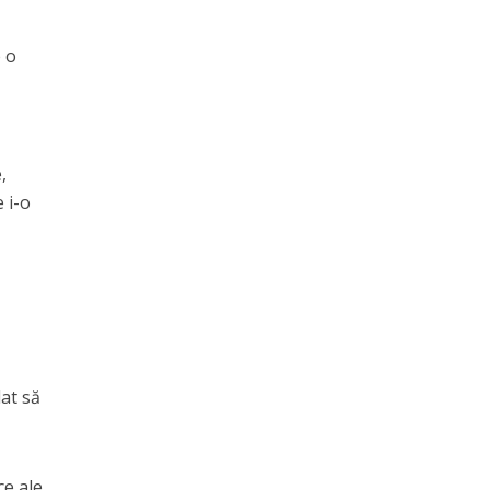
e o
,
 i-o
dat să
ce ale