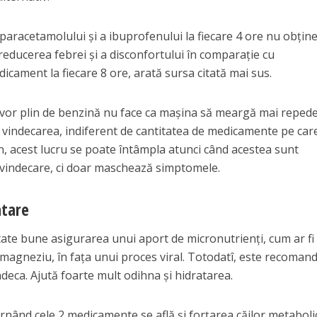
paracetamolului și a ibuprofenului la fiecare 4 ore nu obțin
reducerea febrei și a disconfortului în comparație cu
cament la fiecare 8 ore, arată sursa citată mai sus.
rvor plin de benzină nu face ca mașina să meargă mai repede
vindecarea, indiferent de cantitatea de medicamente pe care
n, acest lucru se poate întâmpla atunci când acestea sunt
 vindecare, ci doar maschează simptomele.
atare
tate bune asigurarea unui aport de micronutrienți, cum ar fi
i magneziu, în fața unui proces viral. Totodatî, este recoman
deca. Ajută foarte mult odihna și hidratarea.
ternând cele 2 medicamente se află și forțarea căilor metaboli