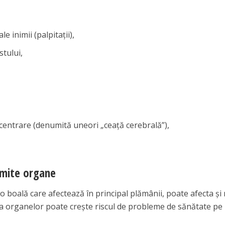
e inimii (palpitaţii),
stului,
oncentrare (denumită uneori „ceaţă cerebrală”),
mite organe
 boală care afectează în principal plămânii, poate afecta şi
 a organelor poate creşte riscul de probleme de sănătate pe