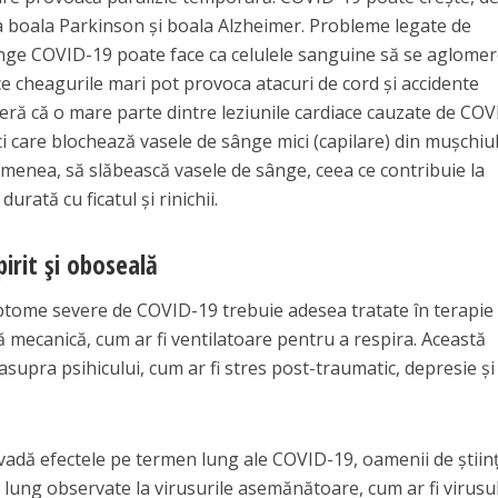
a boala Parkinson şi boala Alzheimer. Probleme legate de
ânge COVID-19 poate face ca celulele sanguine să se aglomer
e cheagurile mari pot provoca atacuri de cord şi accidente
deră că o mare parte dintre leziunile cardiace cauzate de CO
i care blochează vasele de sânge mici (capilare) din muşchiu
emenea, să slăbească vasele de sânge, ceea ce contribuie la
rată cu ficatul şi rinichii.
irit şi oboseală
ptome severe de COVID-19 trebuie adesea tratate în terapie
ţă mecanică, cum ar fi ventilatoare pentru a respira. Această
supra psihicului, cum ar fi stres post-traumatic, depresie şi
evadă efectele pe termen lung ale COVID-19, oamenii de ştiin
 lung observate la virusurile asemănătoare, cum ar fi virusu