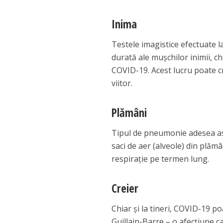
Inima
Testele imagistice efectuate l
durată ale muşchilor inimii, 
COVID-19. Acest lucru poate cre
viitor.
Plămâni
Tipul de pneumonie adesea as
saci de aer (alveole) din plămâ
respiraţie pe termen lung.
Creier
Chiar şi la tineri, COVID-19 p
Guillain-Barre – o afecţiune 