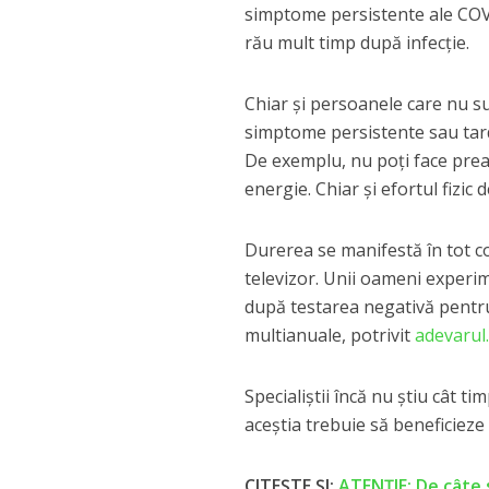
simptome persistente ale COVI
rău mult timp după infecţie.
Chiar şi persoanele care nu s
simptome persistente sau tardi
De exemplu, nu poţi face prea 
energie. Chiar şi efortul fizic
Durerea se manifestă în tot co
televizor. Unii oameni experi
după testarea negativă pentru 
multianuale, potrivit
adevarul
Specialiştii încă nu ştiu cât t
aceştia trebuie să beneficieze d
CITEȘTE ȘI:
ATENȚIE: De câte 