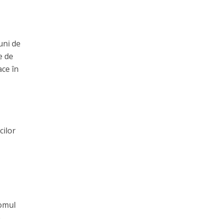
uni de
e de
ace în
cilor
romul
e