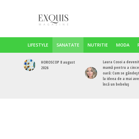
LIFESTYLE
SANATATE
NUTRITIE
MODA
Laura Cosoi a deveni
HOROSCOP 8 august
mamă pentru a cinc
2026
oară: Cum se gândeș
la ideea de a mai av
încă un bebeluș