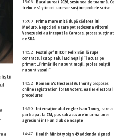
15:06
Bacalaureat 2026, sesiunea de toamnă. Ce
trebuie să știe cei care vor susține probele scrise
15:00
Prima mare miză după căderea lui
Maduro. Negocierile care pot redesena viitorul
Venezuelei au început la Caracas, proces susținut
de SUA
14:52
Fostul șef DIICOT Felix Bănilă rupe
contractul cu Spitalul Moinești și îl acuză pe
primar: „Primăriile nu sunt moșii, profesioniștii
nu sunt vasali”
iştii
14:52
Romania's Electoral Authority proposes
ul
online registration for EU voters, easier electoral
procedures
14:50
Internaţionalul englez Ivan Toney, care a
e
participat la CM, pus sub acuzare în urma unei
,
agresiuni într-un club de noapte
vea
14:47
Health Ministry sign 49 addenda signed