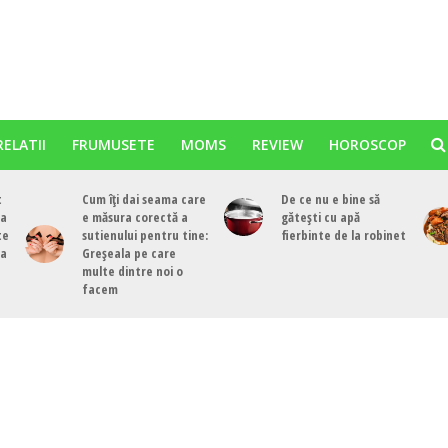
RELATII
FRUMUSETE
MOMS
REVIEW
HOROSCOP
t
Cum îți dai seama care
De ce nu e bine să
ea
e măsura corectă a
gătești cu apă
te
sutienului pentru tine:
fierbinte de la robinet
ea
Greșeala pe care
multe dintre noi o
facem