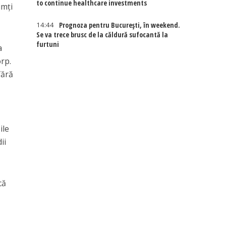
to continue healthcare investments
imţi
14:44
Prognoza pentru București, în weekend.
Se va trece brusc de la căldură sufocantă la
furtuni
a
orp.
fără
ile
ii
că