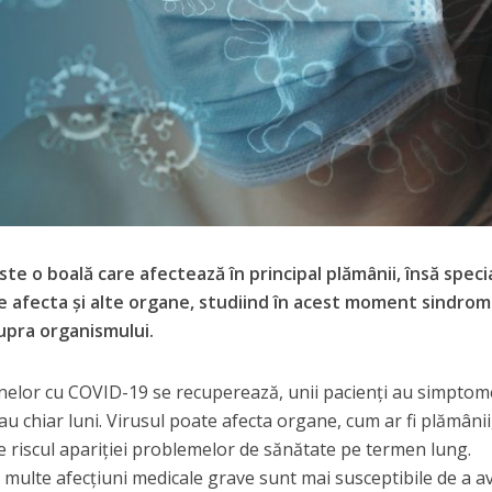
te o boală care afectează în principal plămânii, însă special
e afecta şi alte organe, studiind în acest moment sindrom
supra organismului.
anelor cu COVID-19 se recuperează, unii pacienţi au simptom
u chiar luni. Virusul poate afecta organe, cum ar fi plămânii
şte riscul apariţiei problemelor de sănătate pe termen lung.
u multe afecţiuni medicale grave sunt mai susceptibile de a a