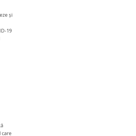
eze şi
VID-19
l
ţă
l care