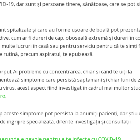
D-19, dar sunt şi persoane tinere, sănătoase, care se pot s
unt spitalizate şi care au forme uşoare de boală pot prezent
ve, cum ar fi dureri de cap, oboseală extremă şi dureri în c
multe lucruri în casă sau pentru serviciu pentru că te simţi 
 de rutină, precum aspiratul, te epuizează.
rpul. Ai probleme cu concentrarea, chiar şi cand te uiţi la
mentează simptome care persistă saptamani şi chiar luni de z
virus, acest aspect fiind investigat în cadrul mai multor stud
.ro
.
imp aceste simptome pot persista la anumiţi pacienţi, dar ştiu 
e îngrijire specializată, diferite investigaţii şi consultaţii.
secunde e nevoie pentru a te infecta cu COVID-19