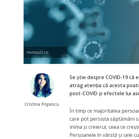
revista22.ro
Se ştie despre COVID-19 că es
atrag atenţia că acesta poat
post-COVID şi efectele lui a
Cristina Popescu
În timp ce majoritatea perso
care pot persista săptămâni sa
inima şi creierul, ceea ce cre
Persoanele în vârstă şi cele c