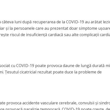
a câteva luni după recuperarea de la COVID-19 au arătat lezi
chiar şi la persoanele care au prezentat doar simptome uşoar
şte riscul de insuficienţă cardiacă sau alte complicaţii cardi
ociat cu COVID-19 poate provoca daune de lungă durată mi
ni. Ţesutul cicatricial rezultat poate duce la probleme de
oate provoca accidente vasculare cerebrale, convulsii şi sind
care provoacă paralizie temporară. COVID-19 poate creşte, d