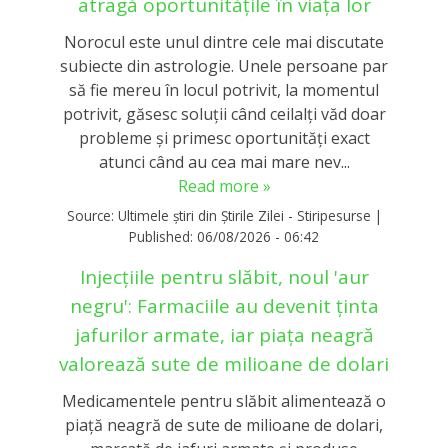
atragă oportunitățile în viața lor
Norocul este unul dintre cele mai discutate
subiecte din astrologie. Unele persoane par
să fie mereu în locul potrivit, la momentul
potrivit, găsesc soluții când ceilalți văd doar
probleme și primesc oportunități exact
atunci când au cea mai mare nev...
Read more »
Source:
Ultimele știri din Știrile Zilei - Stiripesurse
|
Published:
06/08/2026 - 06:42
Injecțiile pentru slăbit, noul 'aur
negru': Farmaciile au devenit ținta
jafurilor armate, iar piața neagră
valorează sute de milioane de dolari
Medicamentele pentru slăbit alimentează o
piață neagră de sute de milioane de dolari,