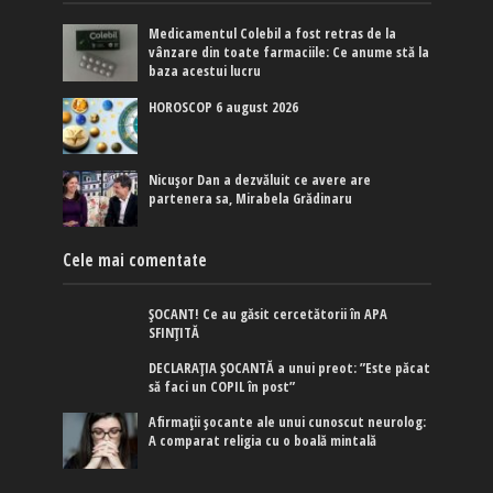
Medicamentul Colebil a fost retras de la
vânzare din toate farmaciile: Ce anume stă la
baza acestui lucru
HOROSCOP 6 august 2026
Nicușor Dan a dezvăluit ce avere are
partenera sa, Mirabela Grădinaru
Cele mai comentate
ȘOCANT! Ce au găsit cercetătorii în APA
SFINȚITĂ
DECLARAȚIA ȘOCANTĂ a unui preot: ”Este păcat
să faci un COPIL în post”
Afirmaţii şocante ale unui cunoscut neurolog:
A comparat religia cu o boală mintală