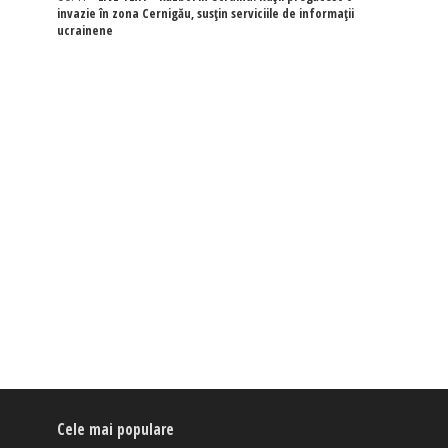
invazie în zona Cernigău, susțin serviciile de informații
ucrainene
Cele mai populare