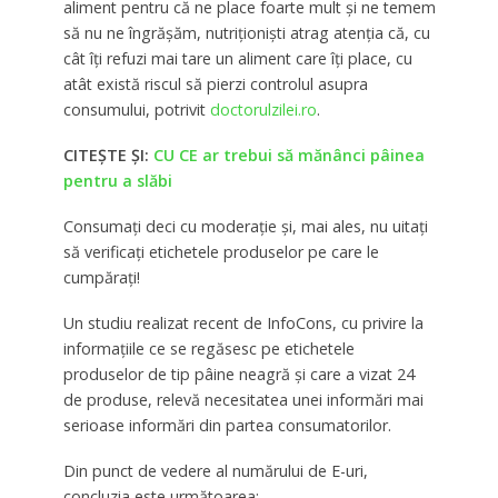
aliment pentru că ne place foarte mult şi ne temem
să nu ne îngrăşăm, nutriţionişti atrag atenţia că, cu
cât îți refuzi mai tare un aliment care îți place, cu
atât există riscul să pierzi controlul asupra
consumului, potrivit
doctorulzilei.ro
.
CITEȘTE ȘI:
CU CE ar trebui să mănânci pâinea
pentru a slăbi
Consumaţi deci cu moderaţie şi, mai ales, nu uitaţi
să verificaţi etichetele produselor pe care le
cumpăraţi!
Un studiu realizat recent de InfoCons, cu privire la
informațiile ce se regăsesc pe etichetele
produselor de tip pâine neagră şi care a vizat 24
de produse, relevă necesitatea unei informări mai
serioase informări din partea consumatorilor.
Din punct de vedere al numărului de E-uri,
concluzia este următoarea: