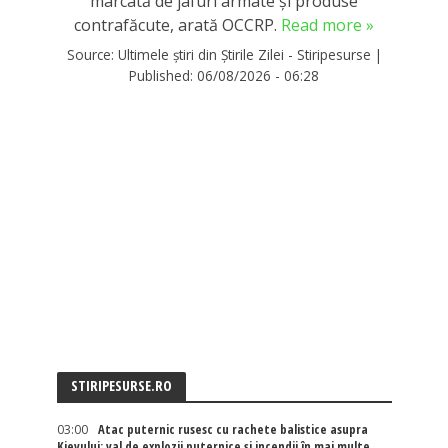
marcată de jafuri armate și produse
contrafăcute, arată OCCRP.
Read more »
Source:
Ultimele știri din Știrile Zilei - Stiripesurse
|
Published:
06/08/2026 - 06:28
STIRIPESURSE.RO
03:00
Atac puternic rusesc cu rachete balistice asupra
Kievului: val de explozii puternice și incendii în mai multe