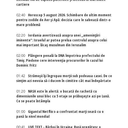
cartiere
02:40
Horoscop 5 august 2026. Schimbare de ultim moment
pentru zodiile de Aer și Apă: decizia care le salvează dintr-o
mare problemă
02:20
Iordania avertizează asupra unei „amenințări
iminente”: Israelul ar putea prelua controlul asupra celui
mai important lăcaș musulman din Ierusalim
02:00
Plângere penală la DNA împotriva prefectului de
Timiș: Piedone cere intervenția procurorilor în cazul lui
Dominic Fritz
01:42
Strămoșii își îngropau morții sub podeaua casei. De ce
simțim azi nevoia să-i ducem în cimitire cât mai îndepărtate
01:20
NASA este în alertă: o bucată de rachetă cu
dimensiunile unui bloc cu 5 etaje se prăbușește azi pe Lună.
Ce se poate întâmpla
01:00
Gigantul Netflix s-a confruntat marţi seară cu o
pană la nivel mondial
00:41
LIVE TEXT - Război în Ucraina: Rușii pregătesc o