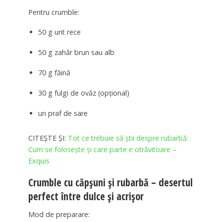
Pentru crumble:
50 g unt rece
50 g zahăr brun sau alb
70 g făină
30 g fulgi de ovăz (opțional)
un praf de sare
CITEȘTE ȘI:
Tot ce trebuie să știi despre rubarbă:
Cum se folosește și care parte e otrăvitoare –
Exquis
Crumble cu căpșuni și rubarbă – desertul
perfect între dulce și acrișor
Mod de preparare: