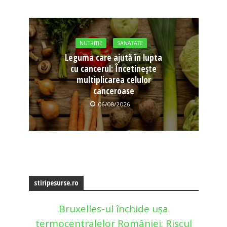
NUTRITIE
SANATATE
Leguma care ajută în lupta
cu cancerul: Încetinește
multiplicarea celulor
canceroase
06/08/2026
stiripesurse.ro
Bruxelles-ul închide ușa
termocentralelor României: Riscul