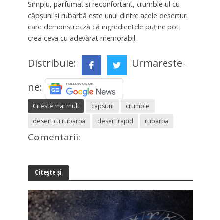
Simplu, parfumat și reconfortant, crumble-ul cu
căpșuni și rubarbă este unul dintre acele deserturi
care demonstrează că ingredientele puține pot
crea ceva cu adevărat memorabil.
Distribuie:
Urmareste-
ne:
Citeste mai mult
capsuni
crumble
desert cu rubarbă
desert rapid
rubarba
Comentarii:
Citește și