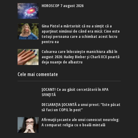
HOROSCOP 7 august 2026
Gina Pistol a mărturisit că nu a simțit că a
aparținut nimănui de când era mică: Cine este
totuși persoana care a schimbat acest lucru
pentru ea
Culoarea care înlocuiește manichiura albă în
august 2026: Hailey Bieber și Charli XCX poartă
deja nuanțe de albastru
Cele mai comentate
ȘOCANT! Ce au găsit cercetătorii în APA
SFINȚITĂ
DECLARAȚIA ȘOCANTĂ a unui preot: ”Este păcat
să faci un COPIL în post”
Afirmaţii şocante ale unui cunoscut neurolog:
A comparat religia cu o boală mintală