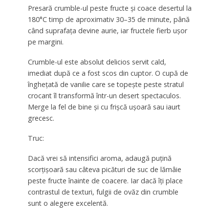
Presară crumble-ul peste fructe și coace desertul la
180°C timp de aproximativ 30–35 de minute, până
când suprafața devine aurie, iar fructele fierb ușor
pe margini.
Crumble-ul este absolut delicios servit cald,
imediat după ce a fost scos din cuptor. O cupă de
înghețată de vanilie care se topește peste stratul
crocant îl transformă într-un desert spectaculos.
Merge la fel de bine și cu frișcă ușoară sau iaurt
grecesc.
Truc:
Dacă vrei să intensifici aroma, adaugă puțină
scorțișoară sau câteva picături de suc de lămâie
peste fructe înainte de coacere. Iar dacă îți place
contrastul de texturi, fulgii de ovăz din crumble
sunt o alegere excelentă.