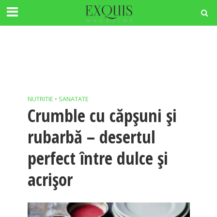
NUTRITIE
•
SANATATE
Crumble cu căpșuni și
rubarbă – desertul
perfect între dulce și
acrișor