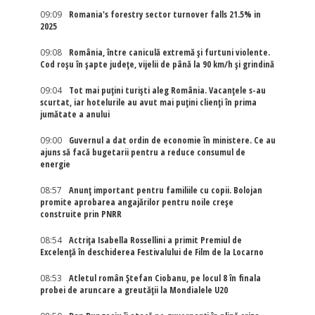
09:09
Romania's forestry sector turnover falls 21.5% in
2025
09:08
România, între caniculă extremă și furtuni violente.
Cod roșu în șapte județe, vijelii de până la 90 km/h și grindină
09:04
Tot mai puțini turiști aleg România. Vacanțele s-au
scurtat, iar hotelurile au avut mai puțini clienți în prima
jumătate a anului
09:00
Guvernul a dat ordin de economie în ministere. Ce au
ajuns să facă bugetarii pentru a reduce consumul de
energie
08:57
Anunț important pentru familiile cu copii. Bolojan
promite aprobarea angajărilor pentru noile creșe
construite prin PNRR
08:54
Actriţa Isabella Rossellini a primit Premiul de
Excelenţă în deschiderea Festivalului de Film de la Locarno
08:53
Atletul român Ștefan Ciobanu, pe locul 8 în finala
probei de aruncare a greutății la Mondialele U20