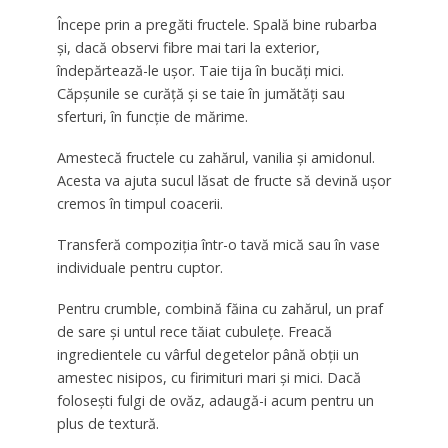
Începe prin a pregăti fructele. Spală bine rubarba
și, dacă observi fibre mai tari la exterior,
îndepărtează-le ușor. Taie tija în bucăți mici.
Căpșunile se curăță și se taie în jumătăți sau
sferturi, în funcție de mărime.
Amestecă fructele cu zahărul, vanilia și amidonul.
Acesta va ajuta sucul lăsat de fructe să devină ușor
cremos în timpul coacerii.
Transferă compoziția într-o tavă mică sau în vase
individuale pentru cuptor.
Pentru crumble, combină făina cu zahărul, un praf
de sare și untul rece tăiat cubulețe. Freacă
ingredientele cu vârful degetelor până obții un
amestec nisipos, cu firimituri mari și mici. Dacă
folosești fulgi de ovăz, adaugă-i acum pentru un
plus de textură.