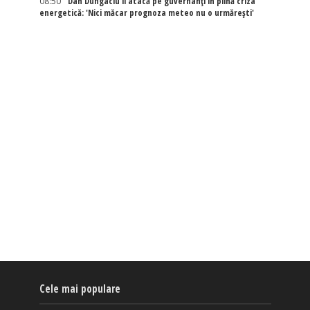
08:50
Dan Dungaciu îi atacă pe guvernanți în plină criza
energetică: 'Nici măcar prognoza meteo nu o urmărești'
Cele mai populare