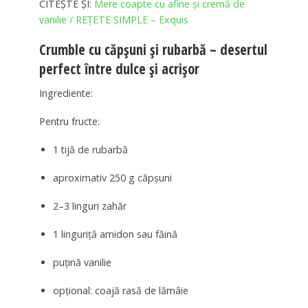
CITEȘTE ȘI:
Mere coapte cu afine și cremă de
vanilie / REȚETE SIMPLE – Exquis
Crumble cu căpșuni și rubarbă – desertul
perfect între dulce și acrișor
Ingrediente:
Pentru fructe:
1 tijă de rubarbă
aproximativ 250 g căpșuni
2–3 linguri zahăr
1 linguriță amidon sau făină
puțină vanilie
opțional: coajă rasă de lămâie