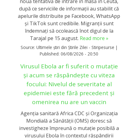
nouă tentativă de intrare în masă în Ceuta,
după ce serviciile de informații au stabilit că
apelurile distribuite pe Facebook, WhatsApp
și TikTok sunt credibile. Migranții sunt
îndemnați să ocolească înot digul de la
Tarajal pe 15 august.
Read more »
Source:
Ultimele știri din Știrile Zilei - Stiripesurse
|
Published:
06/08/2026 - 20:50
Virusul Ebola ar fi suferit o mutație
și acum se răspândește cu viteza
focului: Nivelul de severitate al
epidemiei este fără precedent și
omenirea nu are un vaccin
Agenţia sanitară Africa CDC şi Organizaţia
Mondială a Sănătăţii (OMS) doresc să
investigheze împreună o mutaţie posibilă a
virusului Ebola în contextul răspândirii