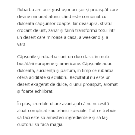
Rubarba are acel gust ușor acrișor și proaspăt care
devine minunat atunci când este combinat cu
dulceața căpșunilor coapte. Iar deasupra, stratul
crocant de unt, zahăr și făină transformă totul într-
un desert care miroase a casă, a weekend și a
vară.
Căpșunile și rubarba sunt un duo clasic în multe
bucătării europene și americane. Căpșunile aduc
dulceață, suculență și parfum, în timp ce rubarba
oferă aciditate și echilibru. Rezultatul nu este un
desert exagerat de dulce, ci unul proaspăt, aromat
și foarte echilibrat.
În plus, crumble-ul are avantajul că nu necesită
aluat complicat sau tehnici speciale. Tot ce trebuie
să faci este să amesteci ingredientele și să lași
cuptorul să facă magia.