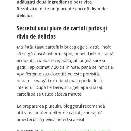
adăugați două ingrediente potrivite.
Rezultatul este un piure de cartofi divin de
delicios.
Secretul unui piure de cartofi pufos și
divin de delicios
Mai întâi, tăiați cartofii în bucăți egale, astfel încât
să se gătească uniform. Apoi, puneți-i într-o cratiță,
acoperiți-i cu apă rece, adăugați puțină sare și
gătiți-i aproximativ 20 de minute, până se înmoaie.
Apa fierbinte sau clocotită nu este potrivită,
deoarece va găti exteriorul mai repede decât
interiorul. După fierbere, scurgeți apa și lăsați
cartofii să se usuce câteva minute.
La prepararea piureului, bloggerul recomandă
utilizarea unui zdrobitor de cartofi, care ajută
amestecul să devină neted și aerisit.