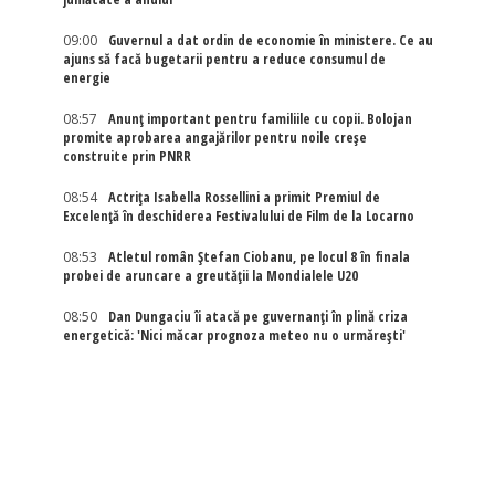
09:00
Guvernul a dat ordin de economie în ministere. Ce au
ajuns să facă bugetarii pentru a reduce consumul de
energie
08:57
Anunț important pentru familiile cu copii. Bolojan
promite aprobarea angajărilor pentru noile creșe
construite prin PNRR
08:54
Actriţa Isabella Rossellini a primit Premiul de
Excelenţă în deschiderea Festivalului de Film de la Locarno
08:53
Atletul român Ștefan Ciobanu, pe locul 8 în finala
probei de aruncare a greutății la Mondialele U20
08:50
Dan Dungaciu îi atacă pe guvernanți în plină criza
energetică: 'Nici măcar prognoza meteo nu o urmărești'