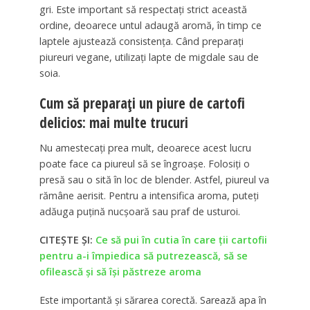
gri. Este important să respectați strict această
ordine, deoarece untul adaugă aromă, în timp ce
laptele ajustează consistența. Când preparați
piureuri vegane, utilizați lapte de migdale sau de
soia.
Cum să preparați un piure de cartofi
delicios: mai multe trucuri
Nu amestecați prea mult, deoarece acest lucru
poate face ca piureul să se îngroașe. Folosiți o
presă sau o sită în loc de blender. Astfel, piureul va
rămâne aerisit. Pentru a intensifica aroma, puteți
adăuga puțină nucșoară sau praf de usturoi.
CITEȘTE ȘI:
Ce să pui în cutia în care ții cartofii
pentru a-i împiedica să putrezească, să se
ofilească și să își păstreze aroma
Este importantă și sărarea corectă. Sarează apa în