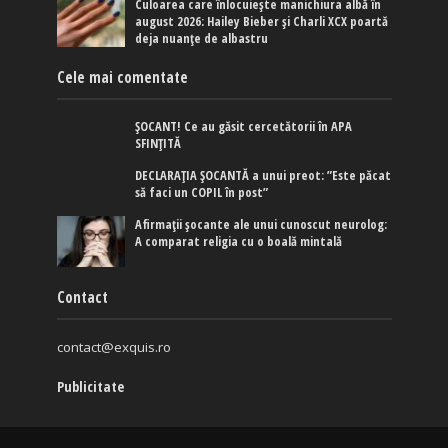
Culoarea care înlocuiește manichiura albă în
august 2026: Hailey Bieber și Charli XCX poartă
deja nuanțe de albastru
Cele mai comentate
ȘOCANT! Ce au găsit cercetătorii în APA
SFINȚITĂ
DECLARAȚIA ȘOCANTĂ a unui preot: ”Este păcat
să faci un COPIL în post”
Afirmaţii şocante ale unui cunoscut neurolog:
A comparat religia cu o boală mintală
Contact
contact@exquis.ro
Publicitate