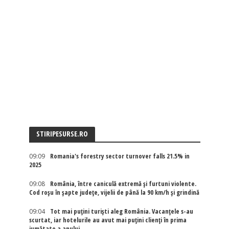
STIRIPESURSE.RO
09:09
Romania's forestry sector turnover falls 21.5% in
2025
09:08
România, între caniculă extremă și furtuni violente.
Cod roșu în șapte județe, vijelii de până la 90 km/h și grindină
09:04
Tot mai puțini turiști aleg România. Vacanțele s-au
scurtat, iar hotelurile au avut mai puțini clienți în prima
jumătate a anului