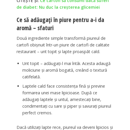
CITEȘTE ȘI:
Ce cartofi să consumi dacă suferi
de diabet: Nu duc la creșterea glicemiei
Ce să adăugați în piure pentru a-i da
aromă – sfaturi
Două ingrediente simple transformă piureul de
cartofi obișnuit într-un piure de cartofi de calitate
restaurant – unt topit și lapte proaspăt cald.
Unt topit – adăugați-l mai întâi. Acesta adaugă
moliciune și aromă bogată, creând o textură
catifelată.
Laptele cald face consistența fină și previne
formarea unei mase lipicioase. După ce
adăugați laptele și untul, amestecați bine,
condimentați cu sare și piper și savurați piureul
perfect cremos.
Dacă utilizați lapte rece, piureul va deveni lipicios și