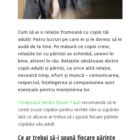
Cum să ai o relație frumoasă cu copiii tăi
adulți: Patru lucruri pe care ei și le doresc să le
audă de la tine. Pe măsură ce copiii cresc,
relațiile lor cu părinții se schimbă, uneori în
bine, alteori în rău. Relațiile sănătoase dintre
copiii adulți și părinți, ca orice altă relație,
necesită timp, efort și muncă – comunicarea,
respectul, înțelegerea și compasiunea sunt
esențiale pentru menținerea lor.
Terapeutul Nedra Glover Taub
recomandă să le
cereți scuze copiilor pentru vechile răni și supărări.
Iată ce altceva ar trebui să-i spună fiecare părinte
copilului său adult.
Ce ar trebui să-i spună fiecare părinte