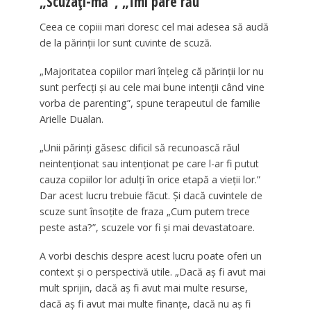
„Scuzați-mă”, „Îmi pare rău”
Ceea ce copiii mari doresc cel mai adesea să audă
de la părinții lor sunt cuvinte de scuză.
„Majoritatea copiilor mari înțeleg că părinții lor nu
sunt perfecți și au cele mai bune intenții când vine
vorba de parenting”, spune terapeutul de familie
Arielle Dualan.
„Unii părinți găsesc dificil să recunoască răul
neintenționat sau intenționat pe care l-ar fi putut
cauza copiilor lor adulți în orice etapă a vieții lor.”
Dar acest lucru trebuie făcut. Și dacă cuvintele de
scuze sunt însoțite de fraza „Cum putem trece
peste asta?”, scuzele vor fi și mai devastatoare.
A vorbi deschis despre acest lucru poate oferi un
context și o perspectivă utile. „Dacă aș fi avut mai
mult sprijin, dacă aș fi avut mai multe resurse,
dacă aș fi avut mai multe finanțe, dacă nu aș fi