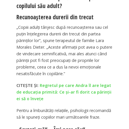
copilului său adult?
Recunoașterea durerii din trecut
„Copiii adulți tânjesc după recunoașterea sau cel
puțin înțelegerea durerii din trecut din partea
părinților lor”, spune terapeutul de familie Lara
Morales Dieter. „Aceste afirmații pot avea o putere
de vindecare semnificativă, mai ales atunci când
părinții pot fi fost preocupați de propriile lor
probleme, ceea ce a dus la nevoi emoționale
nesatisfăcute în copilărie.”
CITEȘTE ȘI:
Regretul pe care Andra îl are legat
de educația primită: Ce și-ar fi dorit ca părinții
ei să o învețe
Pentru a îmbunătăți relațiile, psihologii recomandă
să le spuneți copiilor mari următoarele fraze.