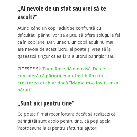
„Ai nevoie de un sfat sau vrei să te
ascult?”
Atunci când un copil adult se confruntă cu
dificultăți, părinții vor să ajute, să ofere soluții, la fel
ca în copilărie. Dar, uneori, un copil adult nu mai
are nevoie de acest lucru, el poate și vrea să își
găsească singur calea fără ajutorul părinților săi.
CITEȘTE ȘI:
Theo Rose dă din casă: De ce
consideră că părinții ei au fost blânzi în
creșterea ei chiar dacă ”Mama m-a lovit…m-a
păruit”
„Sunt aici pentru tine”
Ce poate fi mai reconfortant decât să realizezi că
părinții tăi sunt acolo pentru tine, că poți apela
întotdeauna la ei pentru sfaturi și ajutor.