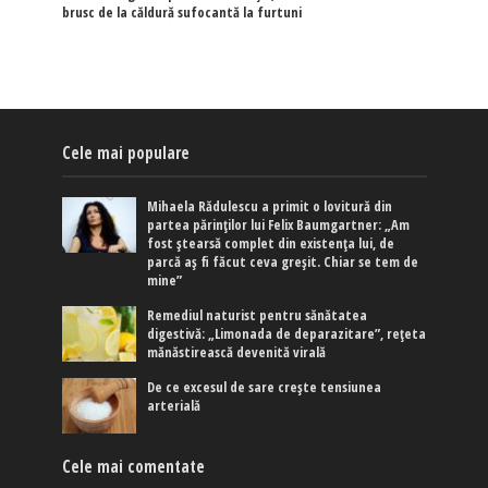
brusc de la căldură sufocantă la furtuni
Cele mai populare
Mihaela Rădulescu a primit o lovitură din
partea părinților lui Felix Baumgartner: „Am
fost ștearsă complet din existența lui, de
parcă aș fi făcut ceva greșit. Chiar se tem de
mine”
Remediul naturist pentru sănătatea
digestivă: „Limonada de deparazitare”, rețeta
mănăstirească devenită virală
De ce excesul de sare crește tensiunea
arterială
Cele mai comentate