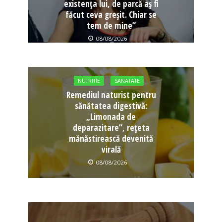
existența lui, de parcă aș fi
făcut ceva greșit. Chiar se
tem de mine”
08/08/2026
NUTRITIE
SANATATE
Remediul naturist pentru
sănătatea digestivă:
„Limonada de
deparazitare”, rețeta
mănăstirească devenită
virală
08/08/2026