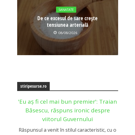
SANATATE
De ce excesul de sare crește
tensiunea arterială
08/08/2026
stiripesurse.ro
'Eu aș fi cel mai bun premier': Traian
Băsescu, răspuns ironic despre
viitorul Guvernului
Răspunsul a venit în stilul caracteristic, cu o