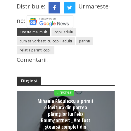
Distribuie:
Urmareste-
ne:
Citeste mai mult
copii adulti
cum sa vorbesti cu copiii adulti
parinti
relatia parinti copii
Comentarii:
Citește și
LIFESTYLE
Mihaela Rădulescu a primit
o lovitură din partea
părinților lui Felix
Baumgartner: „Am fost
ștearsă complet din