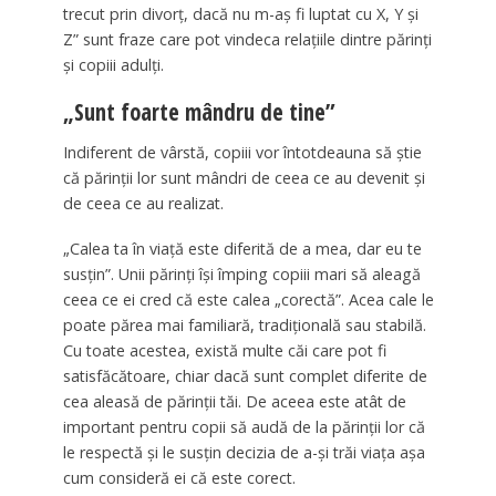
trecut prin divorț, dacă nu m-aș fi luptat cu X, Y și
Z” sunt fraze care pot vindeca relațiile dintre părinți
și copiii adulți.
„Sunt foarte mândru de tine”
Indiferent de vârstă, copiii vor întotdeauna să știe
că părinții lor sunt mândri de ceea ce au devenit și
de ceea ce au realizat.
„Calea ta în viață este diferită de a mea, dar eu te
susțin”. Unii părinți își împing copiii mari să aleagă
ceea ce ei cred că este calea „corectă”. Acea cale le
poate părea mai familiară, tradițională sau stabilă.
Cu toate acestea, există multe căi care pot fi
satisfăcătoare, chiar dacă sunt complet diferite de
cea aleasă de părinții tăi. De aceea este atât de
important pentru copii să audă de la părinții lor că
le respectă și le susțin decizia de a-și trăi viața așa
cum consideră ei că este corect.