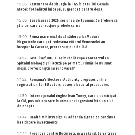
15:08
Răsturnare de situație la TAS în cazul lui Cosmin
Matei: fotbalistul lui Sepsi, suspendat pentru dopaj
15:06
Bacalaureat 2026, sesiunea de toamnă. Ce trebuie să
știe cei care vor susține probele scrise
15:00
Prima mare miză după căderea lui Maduro.
Negocierile care pot redesena viitorul Venezuelei au
început la Caracas, proces susținut de SUA
14:52
Fostul șef DIICOT Felix Bănilă rupe contractul cu
Spitalul Moinești și îl acuză pe primar: „Primăriile nu sunt
moșii, profesioniștii nu sunt vasali”
14:52
Romania's Electoral Authority proposes online
registration for EU voters, easier electoral procedures
14:50
Internaţionalul englez Ivan Toney, care a participat
la CM, pus sub acuzare în urma unei agresiuni într-un club
de noapte
14:47
Health Ministry sign 49 addenda signed to continue
healthcare investments
14:44
Prognoza pentru București, în weekend. Se va trece