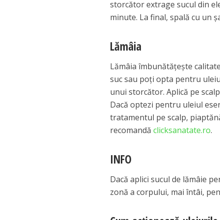
storcător extrage sucul din ele
minute. La final, spală cu un 
Lămâia
Lămâia îmbunătăţeşte calitatea
suc sau poţi opta pentru uleiu
unui storcător. Aplică pe scal
Dacă optezi pentru uleiul esenţ
tratamentul pe scalp, piaptănă
recomandă
clicksanatate.ro
.
INFO
Dacă aplici sucul de lămâie pen
zonă a corpului, mai întâi, pen