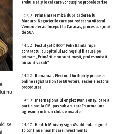
trebuie să știe cei care vor susține probele scrise
15:00
Prima mare miză după căderea lui
Maduro. Negocierile care pot redesena viitorul
Venezuelei au început la Caracas, proces susținut
de SUA
14:52
Fostul șef DIICOT Felix Bănilă rupe
contractul cu Spitalul Moinești și îl acuză pe
primar: „Primăriile nu sunt moșii, profesioniștii
nu sunt vasali”
14:52
Romania's Electoral Authority proposes
online registration for EU voters, easier electoral
re
procedures
lui nu
14:50
Internaţionalul englez Ivan Toney, care a
participat la CM, pus sub acuzare în urma unei
agresiuni într-un club de noapte
ici se
14:47
Health Ministry sign 49 addenda signed
to continue healthcare investments
i