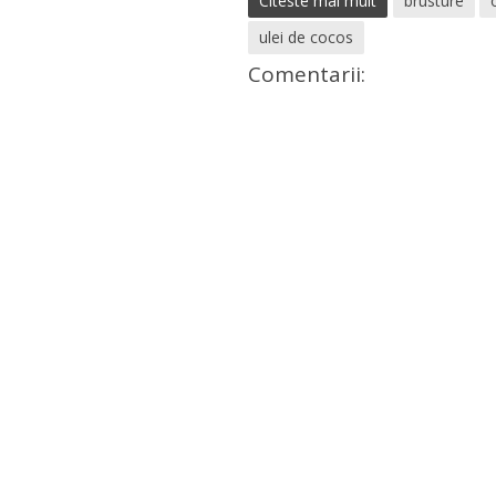
Citeste mai mult
brusture
ulei de cocos
Comentarii: