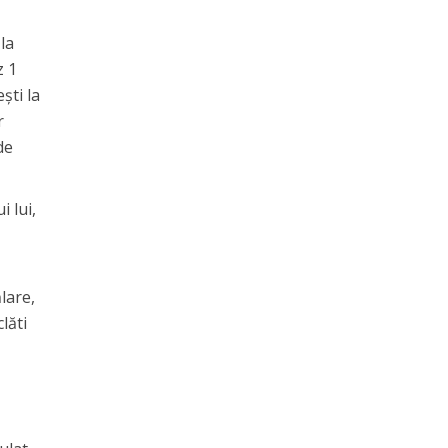
 la
z 1
şti la
r
de
i lui,
lare,
lăti