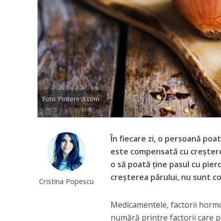
Foto: Pinterest.com
În fiecare zi, o persoană poa
este compensată cu creşterea
o să poată ţine pasul cu pierd
creşterea părului, nu sunt co
Cristina Popescu
Medicamentele, factorii hormo
numără printre factorii care p