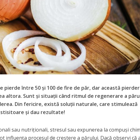
te pierde între 50 şi 100 de fire de păr, dar această pierde
 altora. Sunt şi situaţii când ritmul de regenerare a păru
erea. Din fericire, există soluţii naturale, care stimulează
stisitoare şi dau rezultate!
nali sau nutriţionali, stresul sau expunerea la compuşi chim
ot influenţa procesul de creştere a părului. Dacă observi că a