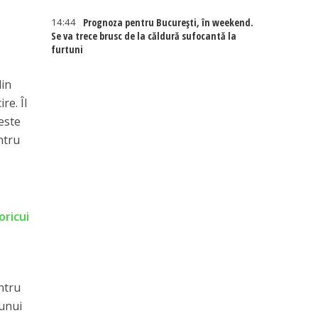
14:44
Prognoza pentru București, în weekend.
Se va trece brusc de la căldură sufocantă la
furtuni
din
re. Îl
 este
entru
oricui
ntru
 unui