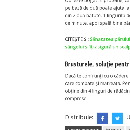
Oul este bogat în proteine, c
pe bază de ouă poate ajuta la 
din 2 ouă bătute, 1 linguriţă 
de minute, apoi spală bine pă
CITEȘTE ȘI:
Sănătatea părului
sângelui și îți asigură un sca
Brusturele, soluţie pen
Dacă te confrunţi cu o cădere
care combate şi mătreaţa. Pent
obţine din 4 linguri de rădăci
comprese.
Distribuie:
U