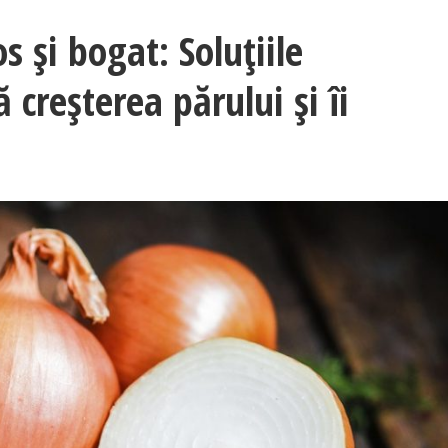
 și bogat: Soluțiile
 creșterea părului și îi