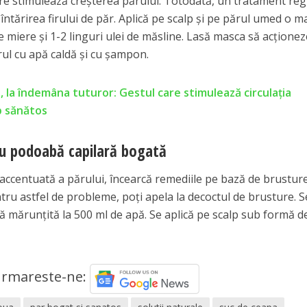
are stimulează creşterea părului. Totodată, un tratament reg
întărirea firului de păr. Aplică pe scalp şi pe părul umed o m
de miere şi 1-2 linguri ulei de măsline. Lasă masca să acţione
rul cu apă caldă şi cu şampon.
, la îndemâna tuturor: Gestul care stimulează circulația
lp sănătos
tru podoabă capilară bogată
 accentuată a părului, încearcă remediile pe bază de brusture
ru astfel de probleme, poţi apela la decoctul de brusture. S
nă mărunţită la 500 ml de apă. Se aplică pe scalp sub formă d
rmareste-ne: