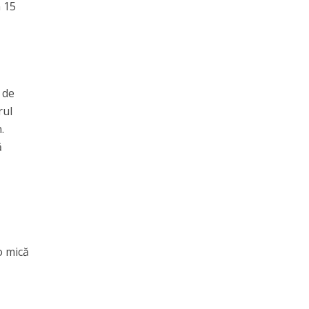
n 15
 de
rul
.
ă
o mică