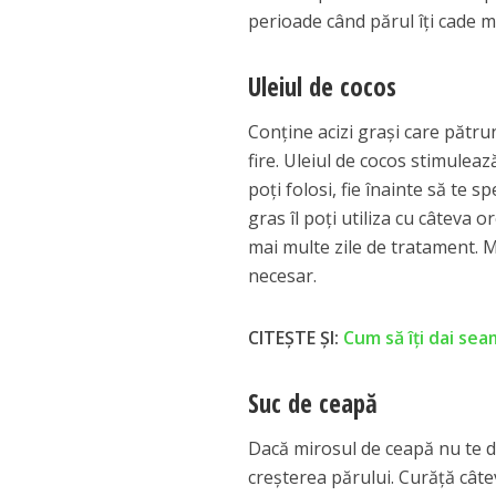
perioade când părul îţi cade m
Uleiul de cocos
Conţine acizi graşi care pătrun
fire. Uleiul de cocos stimuleaz
poţi folosi, fie înainte să te s
gras îl poţi utiliza cu câteva 
mai multe zile de tratament. M
necesar.
CITEȘTE ȘI:
Cum să îți dai sea
Suc de ceapă
Dacă mirosul de ceapă nu te de
creşterea părului. Curăţă câtev