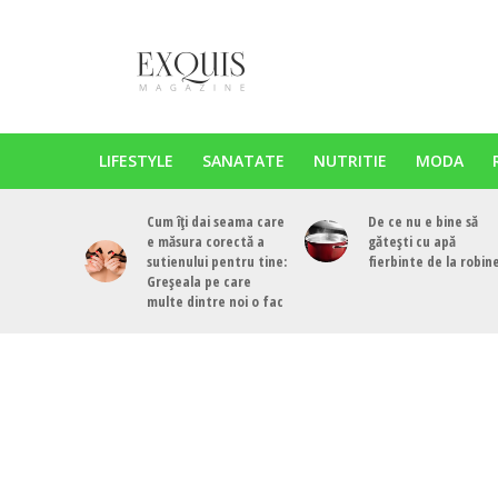
LIFESTYLE
SANATATE
NUTRITIE
MODA
Cum îți dai seama care
De ce nu e bine să
e măsura corectă a
gătești cu apă
sutienului pentru tine:
fierbinte de la robin
Greșeala pe care
multe dintre noi o fac