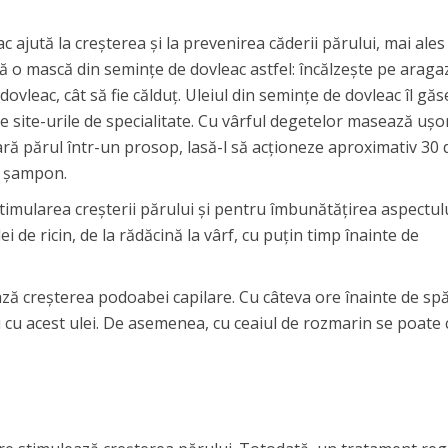
c ajută la creşterea şi la prevenirea căderii părului, mai ales
să o mască din seminţe de dovleac astfel: încălzeşte pe araga
ovleac, cât să fie călduţ. Uleiul din seminţe de dovleac îl găse
 site-urile de specialitate. Cu vârful degetelor masează uşo
oară părul într-un prosop, lasă-l să acţioneze aproximativ 30 
u şampon.
stimularea creşterii părului şi pentru îmbunătăţirea aspectulu
ei de ricin, de la rădăcină la vârf, cu puţin timp înainte de
ză creşterea podoabei capilare. Cu câteva ore înainte de spă
i cu acest ulei. De asemenea, cu ceaiul de rozmarin se poate c