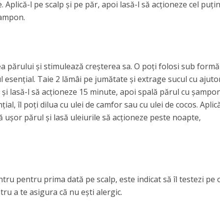
. Aplică-l pe scalp şi pe păr, apoi lasă-l să acţioneze cel puţi
şampon.
 părului şi stimulează creşterea sa. O poţi folosi sub formă
l esenţial. Taie 2 lămâi pe jumătate şi extrage sucul cu ajuto
p şi lasă-l să acţioneze 15 minute, apoi spală părul cu şampon
ial, îl poţi dilua cu ulei de camfor sau cu ulei de cocos. Aplic
 uşor părul şi lasă uleiurile să acţioneze peste noapte,
tru pentru prima dată pe scalp, este indicat să îl testezi pe 
tru a te asigura că nu eşti alergic.