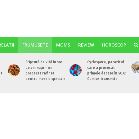
RELATII
FRUMUSETE
MOMS
REVIEW
HOROSCOP
Friptură de vită în sos
Cyclospora, parazitul
de vin roșu – un
care a provocat
et
preparat rafinat
primele decese în SUA:
pentru mesele speciale
Cum se transmite