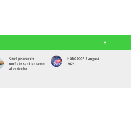
Când picioarele
HOROSCOP 7 august
umflate sunt un semn
2026
al varicelor