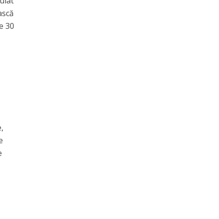
ulat
ască
ze 30
,
e
e