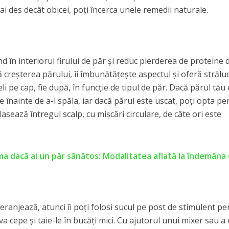
ai des decât obicei, poţi încerca unele remedii naturale.
d în interiorul firului de păr şi reduc pierderea de proteine 
ă creşterea părului, îi îmbunătăţeşte aspectul şi oferă străluci
peli pe cap, fie după, în funcţie de tipul de păr. Dacă părul tău
ore înainte de a-l spăla, iar dacă părul este uscat, poţi opta p
asează întregul scalp, cu mişcări circulare, de câte ori este
ma dacă ai un păr sănătos: Modalitatea aflată la îndemâna 
ranjează, atunci îi poţi folosi sucul pe post de stimulent pe
a cepe şi taie-le în bucăţi mici. Cu ajutorul unui mixer sau a