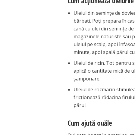
Cum acţionează uleiurile
Uleiul din seminţe de dovlea
bărbaţi. Poţi prepara în ca
cană cu ulei din seminţe de d
magazinele naturiste sau pe
uleiul pe scalp, apoi înfăş
minute, apoi spală părul c
Uleiul de ricin. Tot pentru 
aplică o cantitate mică de ul
şamponare.
Uleiul de rozmarin stimulea
fricţionează rădăcina firulu
părul.
Cum ajută ouăle