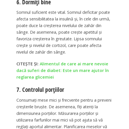
6. Dormiți bine
Somnul suficient este vital. Somnul deficitar poate
afecta sensibilitatea la insulină și, în cele din urmă,
poate duce la creșterea nivelului de zahăr din
sânge. De asemenea, poate crește apetitul și
favoriza creșterea în greutate. Lipsa somnului
crește și nivelul de cortizol, care poate afecta
nivelul de zahăr din sânge.
CITEȘTE ȘI:
Alimentul de care ai mare nevoie
dacă suferi de diabet: Este un mare ajutor în
reglarea glicemiei
7. Controlul porțiilor
Consumați mese mici și frecvente pentru a preveni
creșterile bruște. De asemenea, fiți atenți la
dimensiunea porțiilor. Măsurarea porțiilor și
utilizarea farfuriilor mai mici vă pot ajuta să vă
reglați aportul alimentar. Planificarea meselor vă