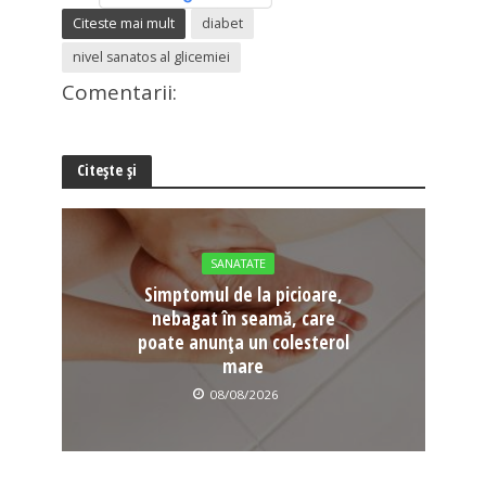
Citeste mai mult
diabet
nivel sanatos al glicemiei
Comentarii:
Citește și
SANATATE
Simptomul de la picioare,
nebagat în seamă, care
poate anunța un colesterol
mare
08/08/2026