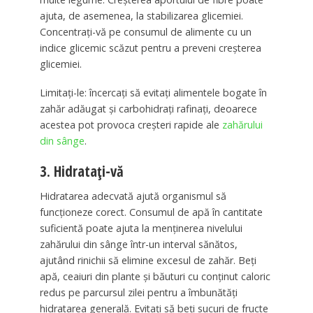
ajuta, de asemenea, la stabilizarea glicemiei.
Concentrați-vă pe consumul de alimente cu un
indice glicemic scăzut pentru a preveni creșterea
glicemiei.
Limitați-le: încercați să evitați alimentele bogate în
zahăr adăugat și carbohidrați rafinați, deoarece
acestea pot provoca creșteri rapide ale
zahărului
din sânge
.
3. Hidratați-vă
Hidratarea adecvată ajută organismul să
funcționeze corect. Consumul de apă în cantitate
suficientă poate ajuta la menținerea nivelului
zahărului din sânge într-un interval sănătos,
ajutând rinichii să elimine excesul de zahăr. Beți
apă, ceaiuri din plante și băuturi cu conținut caloric
redus pe parcursul zilei pentru a îmbunătăți
hidratarea generală. Evitați să beți sucuri de fructe