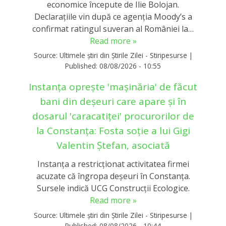
economice începute de Ilie Bolojan.
Declarațiile vin după ce agenția Moody’s a
confirmat ratingul suveran al României la…
Read more »
Source:
Ultimele știri din Știrile Zilei - Stiripesurse
|
Published:
08/08/2026 - 10:55
Instanța oprește 'mașinăria' de făcut
bani din deșeuri care apare și în
dosarul 'caracatiței' procurorilor de
la Constanța: Fosta soție a lui Gigi
Valentin Ștefan, asociată
Instanța a restricționat activitatea firmei
acuzate că îngropa deșeuri în Constanța.
Sursele indică UCG Construcții Ecologice.
Read more »
Source:
Ultimele știri din Știrile Zilei - Stiripesurse
|
Published:
08/08/2026 - 10:44