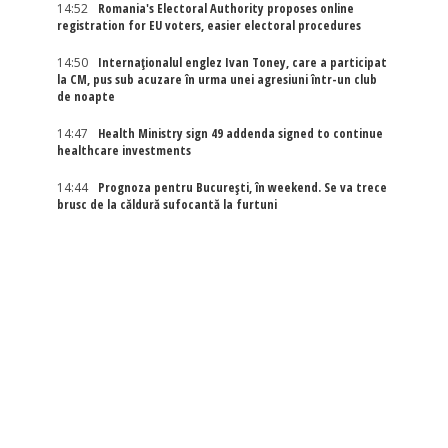
14:52
Romania's Electoral Authority proposes online
registration for EU voters, easier electoral procedures
14:50
Internaţionalul englez Ivan Toney, care a participat
la CM, pus sub acuzare în urma unei agresiuni într-un club
de noapte
14:47
Health Ministry sign 49 addenda signed to continue
healthcare investments
14:44
Prognoza pentru București, în weekend. Se va trece
brusc de la căldură sufocantă la furtuni