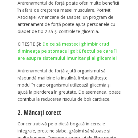
Antrenamentul de forță poate oferi multe beneficii
în afară de creșterea masei musculare. Potrivit
Asociației Americane de Diabet, un program de
antrenament de forță poate ajuta persoanele cu
diabet de tip 2 să-și controleze glicemia.
CITEȘTE ȘI:
De ce să mesteci ghimbir crud
dimineața pe stomacul gol: Efectul pe care îl
are asupra sistemului imunitar și al glicemiei
Antrenamentul de forță ajută organismul să
răspundă mai bine la insulină, îmbunătățește
modul în care organismul utilizează glicemia și
ajută la pierderea în greutate. De asemenea, poate
contribui la reducerea riscului de boli cardiace.
2. Mâncați corect
Concentrați-vă pe o dietă bogată în cereale
integrale, proteine slabe, grăsimi sănătoase și
multe legume. Creșterea aportului de fibre poate