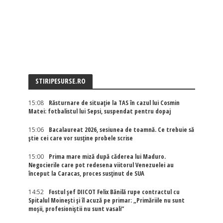
STIRIPESURSE.RO
15:08
Răsturnare de situație la TAS în cazul lui Cosmin
Matei: fotbalistul lui Sepsi, suspendat pentru dopaj
15:06
Bacalaureat 2026, sesiunea de toamnă. Ce trebuie să
știe cei care vor susține probele scrise
15:00
Prima mare miză după căderea lui Maduro.
Negocierile care pot redesena viitorul Venezuelei au
început la Caracas, proces susținut de SUA
14:52
Fostul șef DIICOT Felix Bănilă rupe contractul cu
Spitalul Moinești și îl acuză pe primar: „Primăriile nu sunt
moșii, profesioniștii nu sunt vasali”