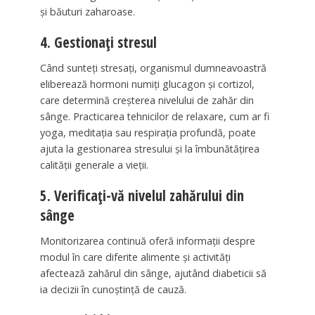
și băuturi zaharoase.
4. Gestionați stresul
Când sunteți stresați, organismul dumneavoastră
eliberează hormoni numiți glucagon și cortizol,
care determină creșterea nivelului de zahăr din
sânge. Practicarea tehnicilor de relaxare, cum ar fi
yoga, meditația sau respirația profundă, poate
ajuta la gestionarea stresului și la îmbunătățirea
calității generale a vieții.
5. Verificați-vă nivelul zahărului din
sânge
Monitorizarea continuă oferă informații despre
modul în care diferite alimente și activități
afectează zahărul din sânge, ajutând diabeticii să
ia decizii în cunoștință de cauză.