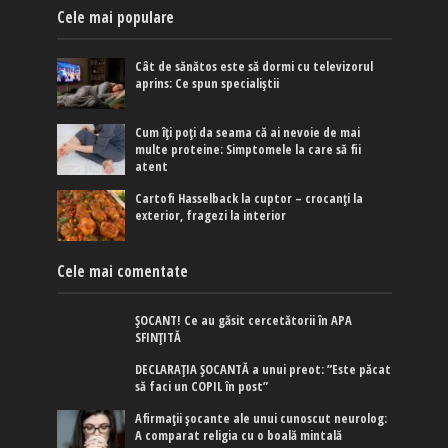
Cele mai populare
Cât de sănătos este să dormi cu televizorul
aprins: Ce spun specialiștii
Cum îți poți da seama că ai nevoie de mai
multe proteine: Simptomele la care să fii
atent
Cartofi Hasselback la cuptor – crocanți la
exterior, fragezi la interior
Cele mai comentate
ȘOCANT! Ce au găsit cercetătorii în APA
SFINȚITĂ
DECLARAȚIA ȘOCANTĂ a unui preot: ”Este păcat
să faci un COPIL în post”
Afirmaţii şocante ale unui cunoscut neurolog:
A comparat religia cu o boală mintală