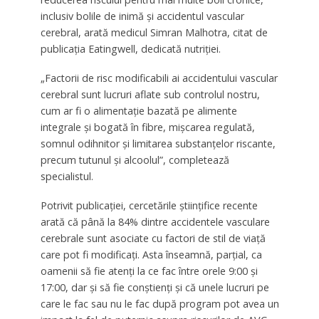
inclusiv bolile de inimă și accidentul vascular
cerebral, arată medicul Simran Malhotra, citat de
publicația Eatingwell, dedicată nutriției.
„Factorii de risc modificabili ai accidentului vascular
cerebral sunt lucruri aflate sub controlul nostru,
cum ar fi o alimentație bazată pe alimente
integrale și bogată în fibre, mișcarea regulată,
somnul odihnitor și limitarea substanțelor riscante,
precum tutunul și alcoolul”, completează
specialistul.
Potrivit publicației, cercetările științifice recente
arată că până la 84% dintre accidentele vasculare
cerebrale sunt asociate cu factori de stil de viață
care pot fi modificați. Asta înseamnă, parțial, ca
oamenii să fie atenți la ce fac între orele 9:00 și
17:00, dar și să fie conștienți și că unele lucruri pe
care le fac sau nu le fac după program pot avea un