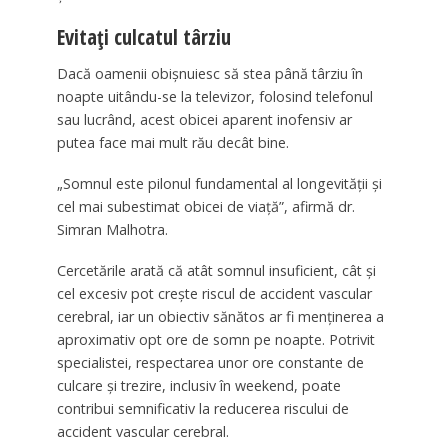
Evitați culcatul târziu
Dacă oamenii obișnuiesc să stea până târziu în
noapte uitându-se la televizor, folosind telefonul
sau lucrând, acest obicei aparent inofensiv ar
putea face mai mult rău decât bine.
„Somnul este pilonul fundamental al longevității și
cel mai subestimat obicei de viață”, afirmă dr.
Simran Malhotra.
Cercetările arată că atât somnul insuficient, cât și
cel excesiv pot crește riscul de accident vascular
cerebral, iar un obiectiv sănătos ar fi menținerea a
aproximativ opt ore de somn pe noapte. Potrivit
specialistei, respectarea unor ore constante de
culcare și trezire, inclusiv în weekend, poate
contribui semnificativ la reducerea riscului de
accident vascular cerebral.