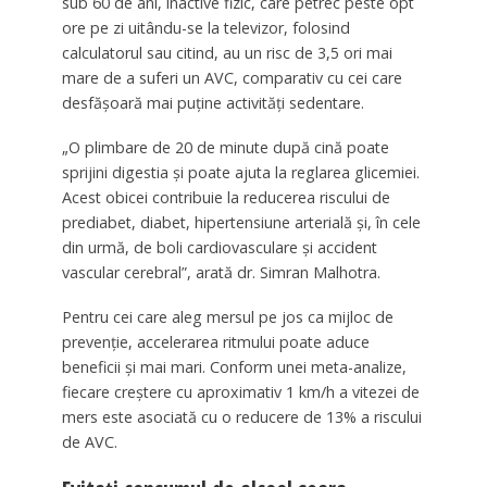
sub 60 de ani, inactive fizic, care petrec peste opt
ore pe zi uitându-se la televizor, folosind
calculatorul sau citind, au un risc de 3,5 ori mai
mare de a suferi un AVC, comparativ cu cei care
desfășoară mai puține activități sedentare.
„O plimbare de 20 de minute după cină poate
sprijini digestia și poate ajuta la reglarea glicemiei.
Acest obicei contribuie la reducerea riscului de
prediabet, diabet, hipertensiune arterială și, în cele
din urmă, de boli cardiovasculare și accident
vascular cerebral”, arată dr. Simran Malhotra.
Pentru cei care aleg mersul pe jos ca mijloc de
prevenție, accelerarea ritmului poate aduce
beneficii și mai mari. Conform unei meta-analize,
fiecare creștere cu aproximativ 1 km/h a vitezei de
mers este asociată cu o reducere de 13% a riscului
de AVC.