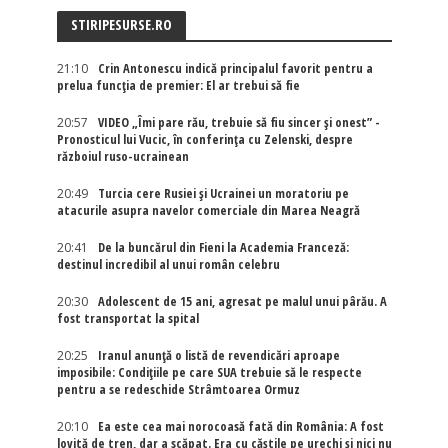
STIRIPESURSE.RO
21:10
Crin Antonescu indică principalul favorit pentru a
prelua funcția de premier: El ar trebui să fie
20:57
VIDEO „Îmi pare rău, trebuie să fiu sincer și onest” -
Pronosticul lui Vucic, în conferința cu Zelenski, despre
războiul ruso-ucrainean
20:49
Turcia cere Rusiei și Ucrainei un moratoriu pe
atacurile asupra navelor comerciale din Marea Neagră
20:41
De la buncărul din Fieni la Academia Franceză:
destinul incredibil al unui român celebru
20:30
Adolescent de 15 ani, agresat pe malul unui pârău. A
fost transportat la spital
20:25
Iranul anunță o listă de revendicări aproape
imposibile: Condițiile pe care SUA trebuie să le respecte
pentru a se redeschide Strâmtoarea Ormuz
20:10
Ea este cea mai norocoasă fată din România: A fost
lovită de tren, dar a scăpat. Era cu căștile pe urechi și nici nu