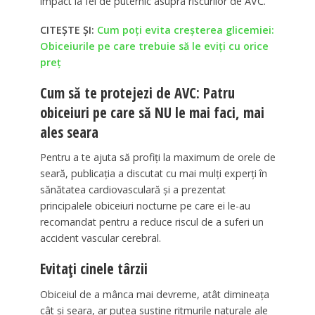
impact la fel de puternic asupra riscurilor de AVC.
CITEȘTE ȘI:
Cum poți evita creșterea glicemiei:
Obiceiurile pe care trebuie să le eviți cu orice
preț
Cum să te protejezi de AVC: Patru
obiceiuri pe care să NU le mai faci, mai
ales seara
Pentru a te ajuta să profiți la maximum de orele de
seară, publicația a discutat cu mai mulți experți în
sănătatea cardiovasculară și a prezentat
principalele obiceiuri nocturne pe care ei le-au
recomandat pentru a reduce riscul de a suferi un
accident vascular cerebral.
Evitați cinele târzii
Obiceiul de a mânca mai devreme, atât dimineața
cât și seara, ar putea susține ritmurile naturale ale