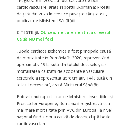
înregistrate în 2020 au fost cauzate de boli
cardiovasculare, arată raportul „România: Profilul
de țară din 2023 în ceea ce privește sănătatea”,
publicat de Ministerul Sănătății.
CITEȘTE ȘI:
Obiceiurile care ne strică creierul:
Ce să NU mai faci
„Boala cardiacă ischemică a fost principala cauză
de mortalitate în România în 2020, reprezentând
aproximativ 19 la sută din totalul deceselor, iar
mortalitatea cauzată de accidentele vasculare
cerebrale a reprezentat aproximativ 14 la sută din
totalul deceselor”, arată Ministerul Sănătății.
Potrivit unui raport citat de Ministerul Investițiilor și
Proiectelor Europene, România înregistrează cea
mai mare mortalitate prin AVC din Europa, la nivel
național fiind a doua cauză de deces, după bolile
cardiovasculare.