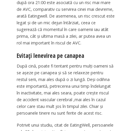
după ora 21:00 este asociată cu un risc mai mare
de AVC, comparativ cu servirea cinei mai devreme,
arată Eatingwell. De asemenea, un risc crescut este
legat și de un mic dejun întârziat, ceea ce
sugerează că momentul în care oamenii iau atât
prima, cât și ultima masă a zilei, ar putea avea un
rol mai important în riscul de AVC.
Evitați lenevirea pe canapea
După cină, poate fi tentant pentru mulți oameni să
se așeze pe canapea și să se relaxeze pentru
restul serii, mai ales după o zi lungă. Deși odihna
este importantă, petrecerea unui timp îndelungat
în inactivitate, mai ales seara, poate crește riscul
de accident vascular cerebral ,mai ales în cazul
celor care stau mult jos în timpul zilei. Chiar și
persoanele tinere nu sunt ferite de acest risc.
Potrivit unui studiu, citat de EatingWell, persoanele