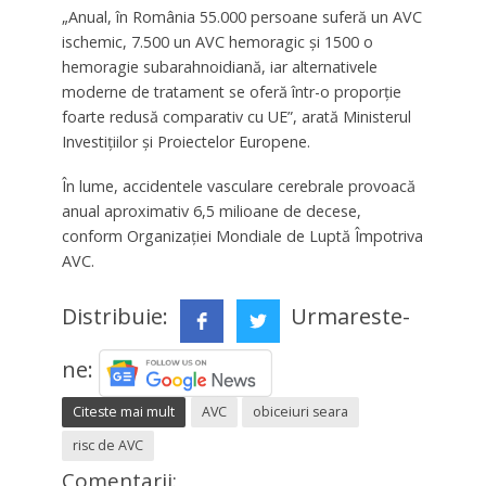
„Anual, în România 55.000 persoane suferă un AVC
ischemic, 7.500 un AVC hemoragic și 1500 o
hemoragie subarahnoidiană, iar alternativele
moderne de tratament se oferă într-o proporție
foarte redusă comparativ cu UE”, arată Ministerul
Investițiilor și Proiectelor Europene.
În lume, accidentele vasculare cerebrale provoacă
anual aproximativ 6,5 milioane de decese,
conform Organizației Mondiale de Luptă Împotriva
AVC.
Distribuie:
Urmareste-
ne:
Citeste mai mult
AVC
obiceiuri seara
risc de AVC
Comentarii: