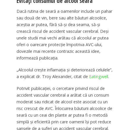
Evitați consumul de alcool seara
Dacă rutina de seară a oamenilor include un pahar
sau două de vin, bere sau alte băuturi alcoolice,
aceștia ar putea, fără să-și dea seama, să-și
crească riscul de accident vascular cerebral. Deși
unele studii mai vechi arătau că alcoolul ar putea
oferi o oarecare protecție împotriva AVC-ului,
dovezile mai recente contrazic această idee,
informează publicația.
„Alcoolul crește inflamația și deteriorează celulele”,
a explicat dr. Troy Alexander, citat de
Eatingwell
.
Potrivit publicației, o cercetare privind riscul de
accident vascular cerebral a arătat că un consum
moderat sau ridicat de alcool este asociat cu un
risc crescut de AVC. Înlocuirea băuturii alcoolice de
seară cu un ceai din plante ar putea fi o metodă
simplă și eficientă prin care oamenii își pot reduce
șansele de a suferi un accident vascular cerebral.