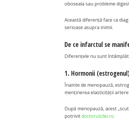
oboseala sau probleme digest
Această diferență face ca diag
serioase asupra inimii.
De ce infarctul se manif
Diferențele nu sunt întâmplătoar
1. Hormonii (estrogenul
Înainte de menopauză, estroge
menținerea elasticității arter
După menopauză, acest „scut na
potrivit
doctorulzilei.ro
.