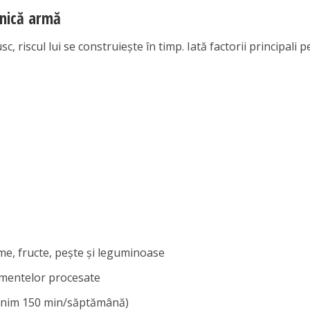
rnică armă
, riscul lui se construiește în timp. Iată factorii principali p
me, fructe, pește și leguminoase
limentelor procesate
(minim 150 min/săptămână)