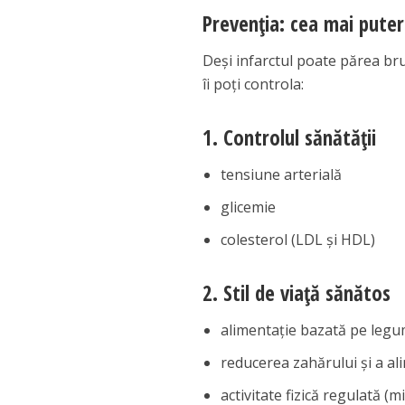
Prevenția: cea mai pute
Deși infarctul poate părea brusc
îi poți controla:
1. Controlul sănătății
tensiune arterială
glicemie
colesterol (LDL și HDL)
2. Stil de viață sănătos
alimentație bazată pe legu
reducerea zahărului și a a
activitate fizică regulată 