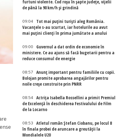
furtuni violente. Cod roșu în șapte județe, vijelii
de până la 90 km/h și grindină
09:04
Tot mai puțini turiști aleg România.
Vacanțele s-au scurtat, iar hotelurile au avut
mai puțini clienți în prima jumătate a anului
09:00
Guvernul a dat ordin de economie în
ministere. Ce au ajuns să facă bugetarii pentru a
reduce consumul de energie
08:57
Anunț important pentru familiile cu copii.
Bolojan promite aprobarea angajărilor pentru
noile creșe construite prin PNRR
08:54
Actriţa Isabella Rossellini a primit Premiul
de Excelenţă în deschiderea Festivalului de Film
de la Locarno
are
08:53
Atletul român Ștefan Ciobanu, pe locul 8
tense
în finala probei de aruncare a greutății la
Mondialele U20