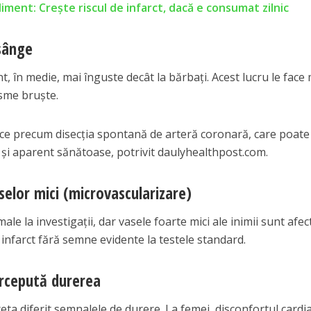
liment: Crește riscul de infarct, dacă e consumat zilnic
sânge
t, în medie, mai înguste decât la bărbați. Acest lucru le face
asme bruște.
ifice precum disecția spontană de arteră coronară, care poate
e și aparent sănătoase, potrivit daulyhealthpost.com.
selor mici (microvascularizare)
le la investigații, dar vasele foarte mici ale inimii sunt afec
 infarct fără semne evidente la testele standard.
ercepută durerea
ta diferit semnalele de durere. La femei, disconfortul cardi