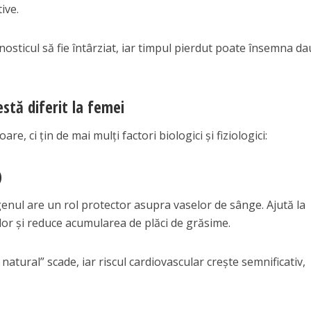
ive.
nosticul să fie întârziat, iar timpul pierdut poate însemna d
estă diferit la femei
e, ci țin de mai mulți factori biologici și fiziologici:
)
nul are un rol protector asupra vaselor de sânge. Ajută la
elor și reduce acumularea de plăci de grăsime.
tural” scade, iar riscul cardiovascular crește semnificativ,