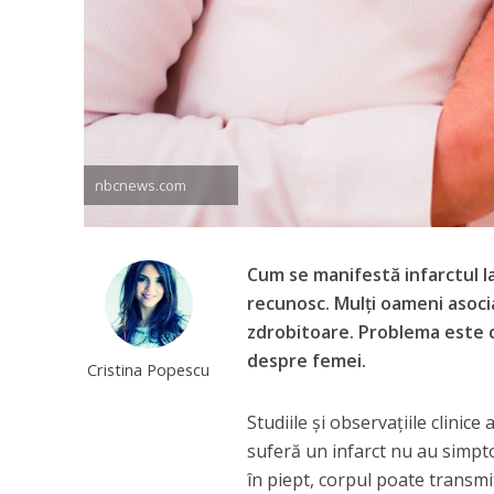
nbcnews.com
Cum se manifestă infarctul l
recunosc. Mulți oameni asocia
zdrobitoare. Problema este 
despre femei.
Cristina Popescu
Studiile și observațiile clinic
suferă un infarct nu au simptom
în piept, corpul poate transm