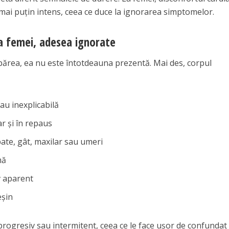
 mai puțin intens, ceea ce duce la ignorarea simptomelor.
la femei, adesea ignorate
părea, ea nu este întotdeauna prezentă. Mai des, corpul
u inexplicabilă
iar și în repaus
ate, gât, maxilar sau umeri
mă
v aparent
eșin
ogresiv sau intermitent, ceea ce le face ușor de confundat