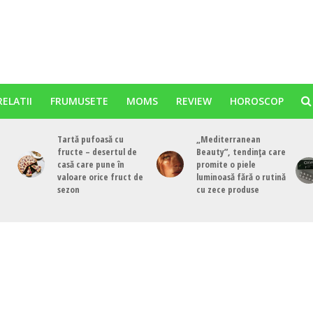
RELATII
FRUMUSETE
MOMS
REVIEW
HOROSCOP
Tartă pufoasă cu
„Mediterranean
fructe – desertul de
Beauty”, tendința care
casă care pune în
promite o piele
valoare orice fruct de
luminoasă fără o rutină
sezon
cu zece produse