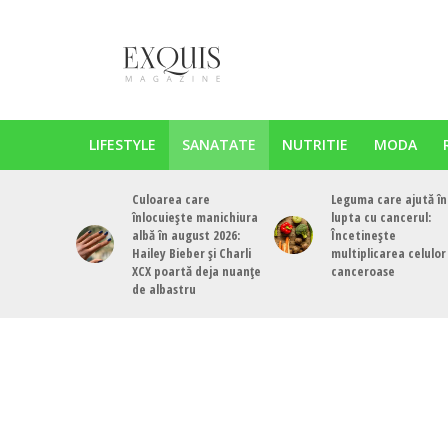
LIFESTYLE
SANATATE
NUTRITIE
MODA
Culoarea care
Leguma care ajută în
înlocuiește manichiura
lupta cu cancerul:
albă în august 2026:
Încetinește
Hailey Bieber și Charli
multiplicarea celulor
XCX poartă deja nuanțe
canceroase
de albastru