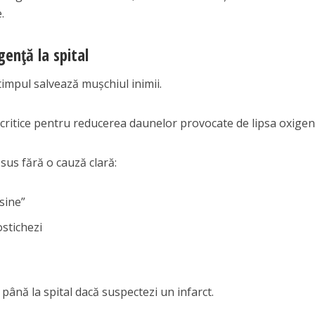
.
ență la spital
timpul salvează mușchiul inimii.
critice pentru reducerea daunelor provocate de lipsa oxigen
us fără o cauză clară:
sine”
stichezi
ână la spital dacă suspectezi un infarct.