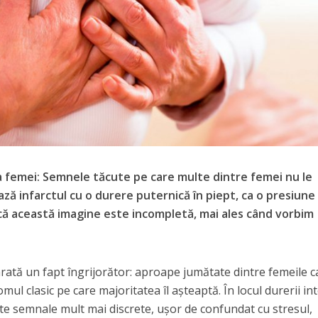
a femei: Semnele tăcute pe care multe dintre femei nu le
ză infarctul cu o durere puternică în piept, ca o presiune
că această imagine este incompletă, mai ales când vorbim
e arată un fapt îngrijorător: aproape jumătate dintre femeile c
ul clasic pe care majoritatea îl așteaptă. În locul durerii in
ite semnale mult mai discrete, ușor de confundat cu stresul,