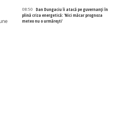
08:50
Dan Dungaciu îi atacă pe guvernanți în
plină criza energetică: 'Nici măcar prognoza
aune
meteo nu o urmărești'