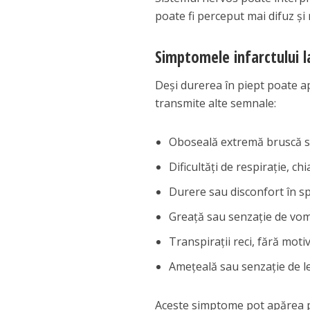
poate fi perceput mai difuz și
Simptomele infarctului 
Deși durerea în piept poate a
transmite alte semnale:
Oboseală extremă bruscă sa
Dificultăți de respirație, ch
Durere sau disconfort în sp
Greață sau senzație de vo
Transpirații reci, fără moti
Amețeală sau senzație de l
Aceste simptome pot apărea pr