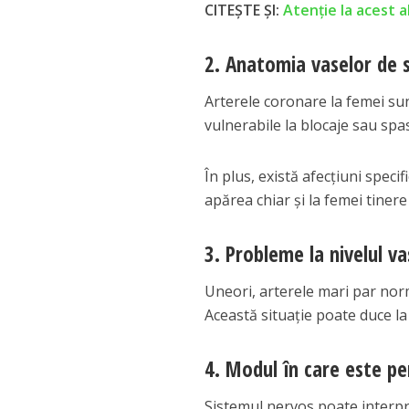
CITEȘTE ȘI:
Atenție la acest a
2. Anatomia vaselor de 
Arterele coronare la femei sun
vulnerabile la blocaje sau sp
În plus, există afecțiuni spec
apărea chiar și la femei tiner
3. Probleme la nivelul va
Uneori, arterele mari par norma
Această situație poate duce la
4. Modul în care este p
Sistemul nervos poate interpre