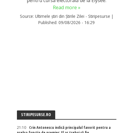
pentru cursa electorală de la Élysée.
Read more »
Source:
Ultimele știri din Știrile Zilei - Stiripesurse
|
Published:
09/08/2026 - 16:29
STIRIPESURSE.RO
21:10
Crin Antonescu indică principalul favorit pentru a
prelua funcția de premier: El ar trebui să fie