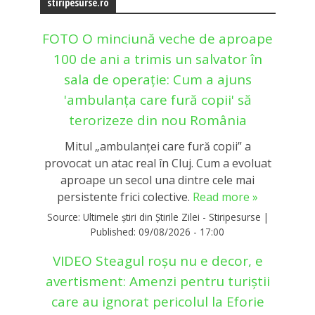
stiripesurse.ro
FOTO O minciună veche de aproape
100 de ani a trimis un salvator în
sala de operație: Cum a ajuns
'ambulanța care fură copii' să
terorizeze din nou România
Mitul „ambulanței care fură copii” a
provocat un atac real în Cluj. Cum a evoluat
aproape un secol una dintre cele mai
persistente frici colective.
Read more »
Source:
Ultimele știri din Știrile Zilei - Stiripesurse
|
Published:
09/08/2026 - 17:00
VIDEO Steagul roșu nu e decor, e
avertisment: Amenzi pentru turiștii
care au ignorat pericolul la Eforie