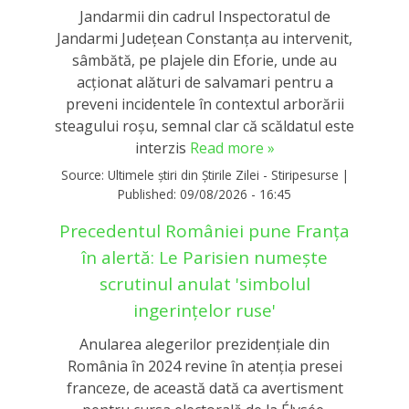
Jandarmii din cadrul Inspectoratul de
Jandarmi Județean Constanța au intervenit,
sâmbătă, pe plajele din Eforie, unde au
acționat alături de salvamari pentru a
preveni incidentele în contextul arborării
steagului roșu, semnal clar că scăldatul este
interzis
Read more »
Source:
Ultimele știri din Știrile Zilei - Stiripesurse
|
Published:
09/08/2026 - 16:45
Precedentul României pune Franța
în alertă: Le Parisien numește
scrutinul anulat 'simbolul
ingerințelor ruse'
Anularea alegerilor prezidențiale din
România în 2024 revine în atenția presei
franceze, de această dată ca avertisment