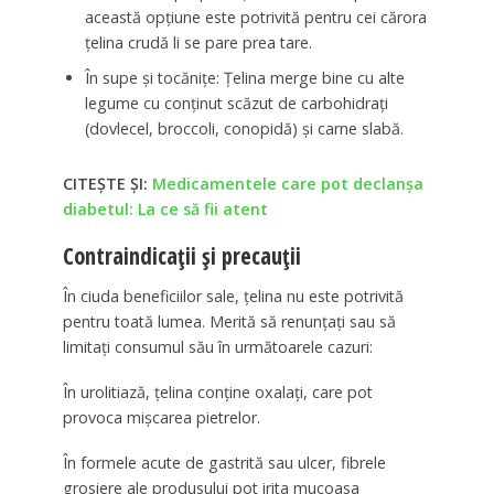
această opțiune este potrivită pentru cei cărora
țelina crudă li se pare prea tare.
În supe și tocănițe: Țelina merge bine cu alte
legume cu conținut scăzut de carbohidrați
(dovlecel, broccoli, conopidă) și carne slabă.
CITEȘTE ȘI:
Medicamentele care pot declanșa
diabetul: La ce să fii atent
Contraindicații și precauții
În ciuda beneficiilor sale, țelina nu este potrivită
pentru toată lumea. Merită să renunțați sau să
limitați consumul său în următoarele cazuri:
În urolitiază, țelina conține oxalați, care pot
provoca mișcarea pietrelor.
În formele acute de gastrită sau ulcer, fibrele
grosiere ale produsului pot irita mucoasa