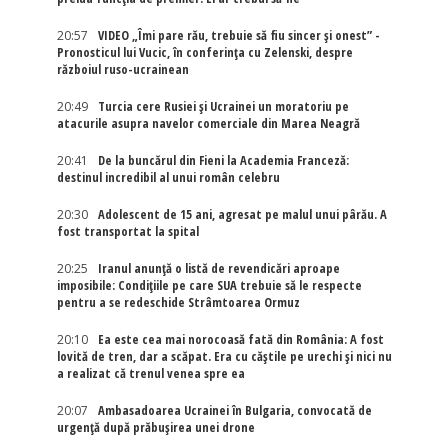
20:57
VIDEO „Îmi pare rău, trebuie să fiu sincer și onest” -
Pronosticul lui Vucic, în conferința cu Zelenski, despre
războiul ruso-ucrainean
20:49
Turcia cere Rusiei și Ucrainei un moratoriu pe
atacurile asupra navelor comerciale din Marea Neagră
20:41
De la buncărul din Fieni la Academia Franceză:
destinul incredibil al unui român celebru
20:30
Adolescent de 15 ani, agresat pe malul unui pârău. A
fost transportat la spital
20:25
Iranul anunță o listă de revendicări aproape
imposibile: Condițiile pe care SUA trebuie să le respecte
pentru a se redeschide Strâmtoarea Ormuz
20:10
Ea este cea mai norocoasă fată din România: A fost
lovită de tren, dar a scăpat. Era cu căștile pe urechi și nici nu
a realizat că trenul venea spre ea
20:07
Ambasadoarea Ucrainei în Bulgaria, convocată de
urgență după prăbușirea unei drone