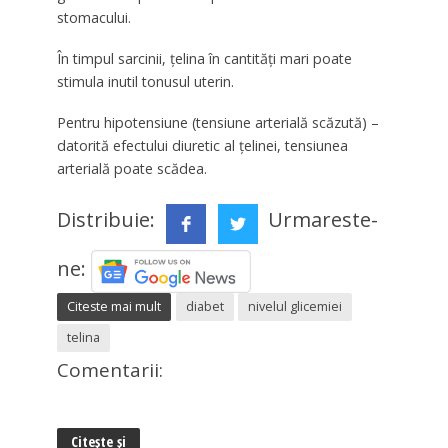
stomacului.
În timpul sarcinii, țelina în cantități mari poate
stimula inutil tonusul uterin.
Pentru hipotensiune (tensiune arterială scăzută) –
datorită efectului diuretic al țelinei, tensiunea
arterială poate scădea.
Distribuie:
Urmareste-
ne:
Citeste mai mult
diabet
nivelul glicemiei
telina
Comentarii:
Citește și