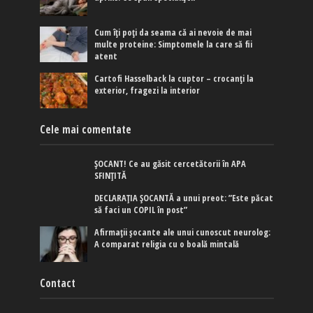
Cum îți poți da seama că ai nevoie de mai
multe proteine: Simptomele la care să fii
atent
Cartofi Hasselback la cuptor – crocanți la
exterior, fragezi la interior
Cele mai comentate
ȘOCANT! Ce au găsit cercetătorii în APA
SFINȚITĂ
DECLARAȚIA ȘOCANTĂ a unui preot: ”Este păcat
să faci un COPIL în post”
Afirmaţii şocante ale unui cunoscut neurolog:
A comparat religia cu o boală mintală
Contact