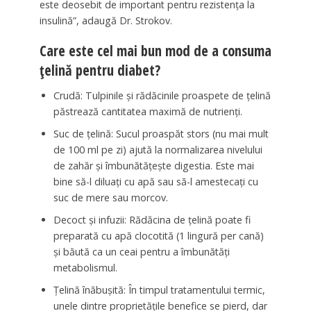
este deosebit de important pentru rezistența la
insulină”, adaugă Dr. Strokov.
Care este cel mai bun mod de a consuma
țelină pentru diabet?
Crudă: Tulpinile și rădăcinile proaspete de țelină
păstrează cantitatea maximă de nutrienți.
Suc de țelină: Sucul proaspăt stors (nu mai mult
de 100 ml pe zi) ajută la normalizarea nivelului
de zahăr și îmbunătățește digestia. Este mai
bine să-l diluați cu apă sau să-l amestecați cu
suc de mere sau morcov.
Decoct și infuzii: Rădăcina de țelină poate fi
preparată cu apă clocotită (1 lingură per cană)
și băută ca un ceai pentru a îmbunătăți
metabolismul.
Țelină înăbușită: În timpul tratamentului termic,
unele dintre proprietățile benefice se pierd, dar