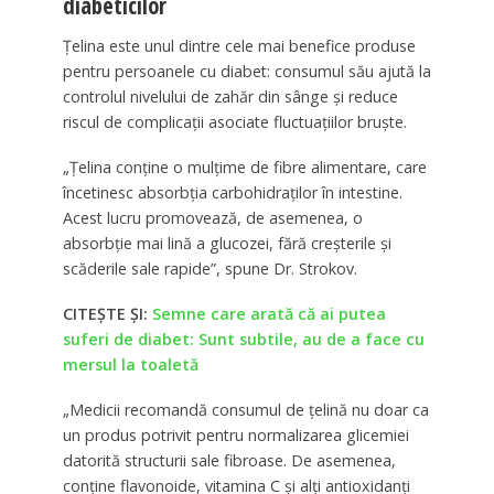
diabeticilor
Țelina este unul dintre cele mai benefice produse
pentru persoanele cu diabet: consumul său ajută la
controlul nivelului de zahăr din sânge și reduce
riscul de complicații asociate fluctuațiilor bruște.
„Țelina conține o mulțime de fibre alimentare, care
încetinesc absorbția carbohidraților în intestine.
Acest lucru promovează, de asemenea, o
absorbție mai lină a glucozei, fără creșterile și
scăderile sale rapide”, spune Dr. Strokov.
CITEȘTE ȘI:
Semne care arată că ai putea
suferi de diabet: Sunt subtile, au de a face cu
mersul la toaletă
„Medicii recomandă consumul de țelină nu doar ca
un produs potrivit pentru normalizarea glicemiei
datorită structurii sale fibroase. De asemenea,
conține flavonoide, vitamina C și alți antioxidanți