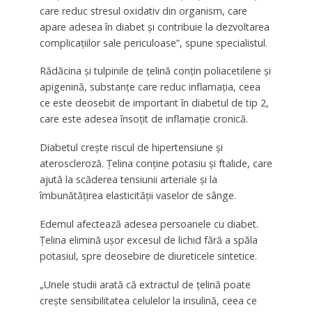
care reduc stresul oxidativ din organism, care
apare adesea în diabet și contribuie la dezvoltarea
complicațiilor sale periculoase”, spune specialistul.
Rădăcina și tulpinile de țelină conțin poliacetilene și
apigenină, substanțe care reduc inflamația, ceea
ce este deosebit de important în diabetul de tip 2,
care este adesea însoțit de inflamație cronică.
Diabetul crește riscul de hipertensiune și
ateroscleroză. Țelina conține potasiu și ftalide, care
ajută la scăderea tensiunii arteriale și la
îmbunătățirea elasticității vaselor de sânge.
Edemul afectează adesea persoanele cu diabet.
Țelina elimină ușor excesul de lichid fără a spăla
potasiul, spre deosebire de diureticele sintetice.
„Unele studii arată că extractul de țelină poate
crește sensibilitatea celulelor la insulină, ceea ce