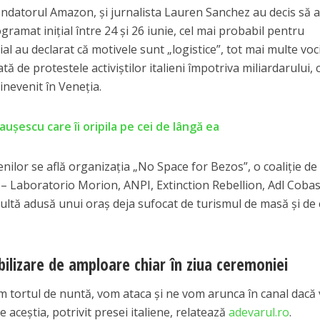
 fondatorul Amazon, și jurnalista Lauren Sanchez au decis să
gramat inițial între 24 și 26 iunie, cel mai probabil pentru
ial au declarat că motivele sunt „logistice”, tot mai multe voc
 de protestele activiştilor italieni împotriva miliardarului, 
inevenit în Veneţia.
aușescu care îi oripila pe cei de lângă ea
enilor se află organizația „No Space for Bezos”, o coaliție de
ce – Laboratorio Morion, ANPI, Extinction Rebellion, Adl Cobas
ultă adusă unui oraș deja sufocat de turismul de masă și de 
ilizare de amploare chiar în ziua ceremoniei
 tortul de nuntă, vom ataca și ne vom arunca în canal dacă v
e aceştia, potrivit presei italiene, relatează
adevarul.ro
.