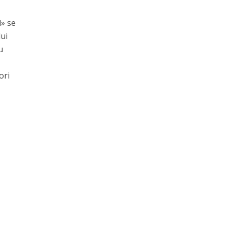
l» se
lui
u
ori