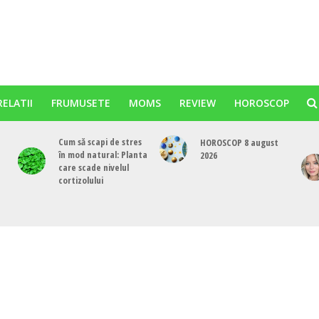
RELATII
FRUMUSETE
MOMS
REVIEW
HOROSCOP
Cum să scapi de stres
HOROSCOP 8 august
în mod natural: Planta
2026
care scade nivelul
cortizolului