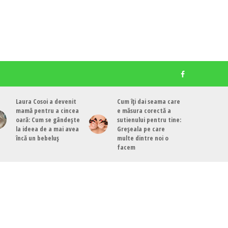
Laura Cosoi a devenit
Cum îți dai seama care
mamă pentru a cincea
e măsura corectă a
oară: Cum se gândește
sutienului pentru tine:
la ideea de a mai avea
Greșeala pe care
încă un bebeluș
multe dintre noi o
facem