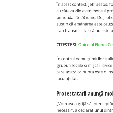
În acest context, Jeff Bezos,
cu câteva zile evenimentul pro
perioada 26-28 iunie. Deşi ofic
susţin că amânarea este cauzată
i-au transmis clar că nu este b
CITEȘTE ȘI:
Obiceiul Elenei Ce
În centrul nemulțumirilor itali
grupuri locale și mișcări civi
care acuză că nunta este o ins
locuințelor.
Protestatarii anunță mob
„Vom avea grijă să interceptăm
necesar”, a declarat unul dintr