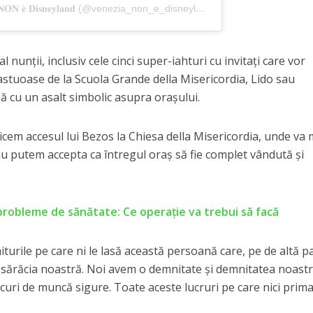
O postare distribuită de 𝐕𝐞𝐧𝐞𝐳𝐢𝐚 𝐍𝐎𝐍 𝐞̀ 𝐃𝐢𝐬𝐧𝐞𝐲𝐥𝐚𝐧𝐝 (@venezia_non_e_disneyland)
al nunții, inclusiv cele cinci super-iahturi cu invitaţi care vor
fastuoase de la Scuola Grande della Misericordia, Lido sau
ă cu un asalt simbolic asupra orașului.
zicem accesul lui Bezos la Chiesa della Misericordia, unde va
 nu putem accepta ca întregul oraş să fie complet vândută şi
robleme de sănătate: Ce operație va trebui să facă
urile pe care ni le lasă această persoană care, pe de altă pa
e sărăcia noastră. Noi avem o demnitate şi demnitatea noastr
locuri de muncă sigure. Toate aceste lucruri pe care nici prim