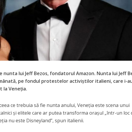
ze nunta lui Jeff Bezos, fondatorul Amazon. Nunta lui Jeff B
nată, pe fondul protestelor activiştilor italieni, care i-a
 la Veneţia.
 ceea ce trebuia să fie nunta anului, Veneția este scena unui
ocalnici și elitele care ar putea transforma oraşul „într-un loc
ţia nu este Disneyland”, spun italienii.