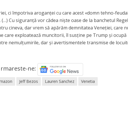
ei, ci împotriva aroganței cu care acest «domn tehno-feuda
. (…) Cu siguranță vor cădea niște oase de la banchetul Rege
entru cineva, dar vrem să apărăm demnitatea Veneției, care n
ne care exploatează muncitorii, îl susține pe Trump și ocupă
intre nemulţumirile, dar şi avertismentele transmise de locuit
rmareste-ne:
Amazon
Jeff Bezos
Lauren Sanchez
Venetia