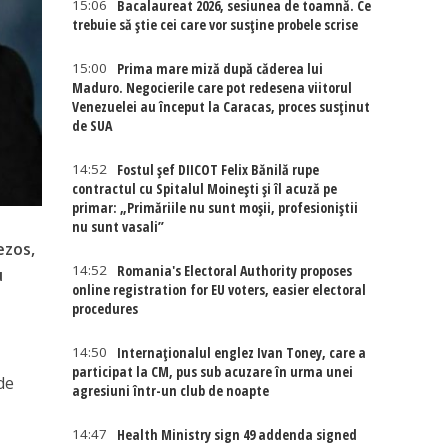
15:06
Bacalaureat 2026, sesiunea de toamnă. Ce
trebuie să știe cei care vor susține probele scrise
15:00
Prima mare miză după căderea lui
Maduro. Negocierile care pot redesena viitorul
Venezuelei au început la Caracas, proces susținut
de SUA
14:52
Fostul șef DIICOT Felix Bănilă rupe
contractul cu Spitalul Moinești și îl acuză pe
primar: „Primăriile nu sunt moșii, profesioniștii
nu sunt vasali”
ezos,
14:52
Romania's Electoral Authority proposes
u
online registration for EU voters, easier electoral
procedures
14:50
Internaţionalul englez Ivan Toney, care a
participat la CM, pus sub acuzare în urma unei
 de
agresiuni într-un club de noapte
14:47
Health Ministry sign 49 addenda signed