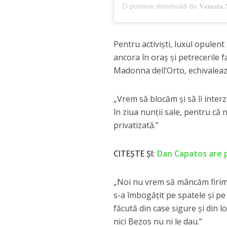
Pentru activiști, luxul opulent 
ancora în oraș și petrecerile 
Madonna dell’Orto, echivaleaz
„Vrem să blocăm şi să îi inter
în ziua nunţii sale, pentru că
privatizată.”
CITEȘTE ȘI:
Dan Capatos are p
„Noi nu vrem să mâncăm firimit
s-a îmbogăţit pe spatele şi p
făcută din case sigure şi din 
nici Bezos nu ni le dau.”