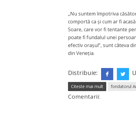
„Nu suntem împotriva căsători
comportă ca și cum ar fi acasă
Soare, care vor fi tentante p
poate fi fundalul unei persoa
efectiv oraşul”, sunt câteva d
din Veneţia.
Distribuie:
U
Citeste mai mult
fondatorul 
Comentarii: