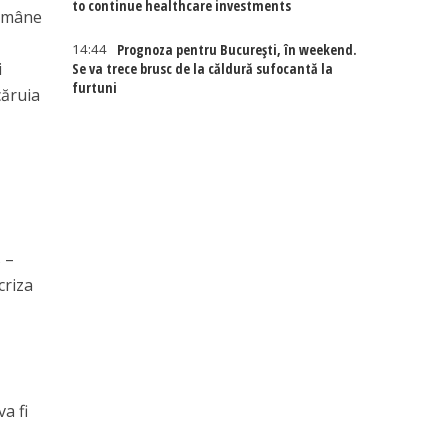
to continue healthcare investments
 amâne
14:44
Prognoza pentru București, în weekend.
i
Se va trece brusc de la căldură sufocantă la
furtuni
căruia
 –
criza
a fi