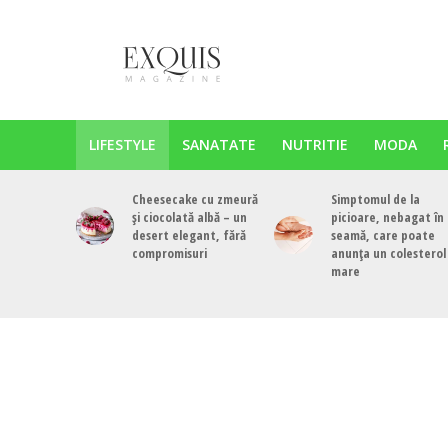
LIFESTYLE
SANATATE
NUTRITIE
MODA
Cheesecake cu zmeură
Simptomul de la
și ciocolată albă – un
picioare, nebagat în
desert elegant, fără
seamă, care poate
compromisuri
anunța un colesterol
mare