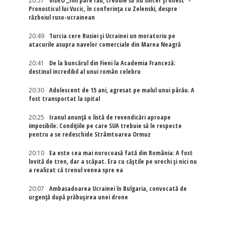
20:57
VIDEO „Îmi pare rău, trebuie să fiu sincer și onest” -
Pronosticul lui Vucic, în conferința cu Zelenski, despre
războiul ruso-ucrainean
20:49
Turcia cere Rusiei și Ucrainei un moratoriu pe
atacurile asupra navelor comerciale din Marea Neagră
20:41
De la buncărul din Fieni la Academia Franceză:
destinul incredibil al unui român celebru
20:30
Adolescent de 15 ani, agresat pe malul unui pârău. A
fost transportat la spital
20:25
Iranul anunță o listă de revendicări aproape
imposibile: Condițiile pe care SUA trebuie să le respecte
pentru a se redeschide Strâmtoarea Ormuz
20:10
Ea este cea mai norocoasă fată din România: A fost
lovită de tren, dar a scăpat. Era cu căștile pe urechi și nici nu
a realizat că trenul venea spre ea
20:07
Ambasadoarea Ucrainei în Bulgaria, convocată de
urgență după prăbușirea unei drone