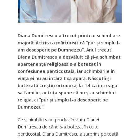
Diana Dumitrescu a trecut printr-o schimbare
majoră: Actrița a mărturisit că ”pur și simplu l-
am descoperit pe Dumnezeu”. Anul trecut,
Diana Dumitrescu a dezvăluit că și-a schimbat
apartenența religioasă s-a botezat în
confesiunea penticostală, iar schimbările în
viața ei nu au întârzit să apară. Născută și
botezată creștin ortodoxă, la fel ca întreaga
sa familie, actrița spune că nu și-a schimbat
religia, ci ”pur și simplu l-a descoperit pe
Dumnezeu”.
Ce schimbări s-au produs în viața Dianei
Dumitrescu de când s-a botezat în cultul
penticostal. Diana Dumitrescu a surprins pe toată