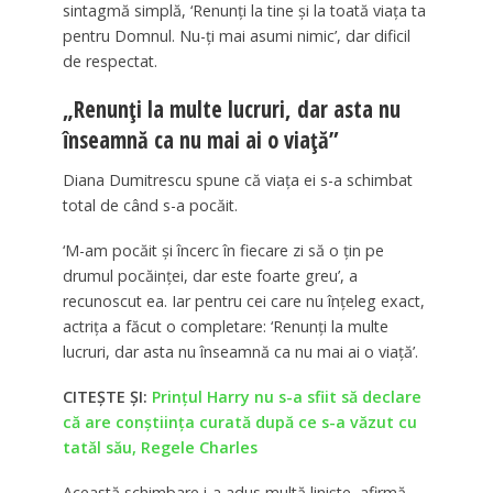
sintagmă simplă, ‘Renunți la tine și la toată viața ta
pentru Domnul. Nu-ți mai asumi nimic’, dar dificil
de respectat.
„Renunți la multe lucruri, dar asta nu
înseamnă ca nu mai ai o viață”
Diana Dumitrescu spune că viața ei s-a schimbat
total de când s-a pocăit.
‘M-am pocăit și încerc în fiecare zi să o țin pe
drumul pocăinței, dar este foarte greu’, a
recunoscut ea. Iar pentru cei care nu înțeleg exact,
actrița a făcut o completare: ‘Renunți la multe
lucruri, dar asta nu înseamnă ca nu mai ai o viață’.
CITEȘTE ȘI:
Prințul Harry nu s-a sfiit să declare
că are conștiința curată după ce s-a văzut cu
tatăl său, Regele Charles
Această schimbare i-a adus multă liniște, afirmă