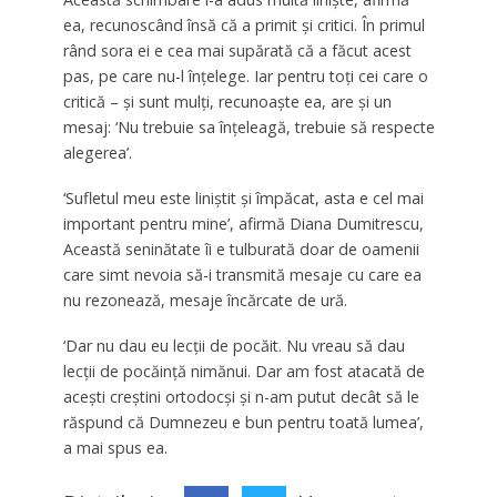
ea, recunoscând însă că a primit și critici. În primul
rând sora ei e cea mai supărată că a făcut acest
pas, pe care nu-l înțelege. Iar pentru toți cei care o
critică – și sunt mulți, recunoaște ea, are și un
mesaj: ‘Nu trebuie sa înțeleagă, trebuie să respecte
alegerea’.
‘Sufletul meu este liniștit și împăcat, asta e cel mai
important pentru mine’, afirmă Diana Dumitrescu,
Această seninătate îi e tulburată doar de oamenii
care simt nevoia să-i transmită mesaje cu care ea
nu rezonează, mesaje încărcate de ură.
‘Dar nu dau eu lecții de pocăit. Nu vreau să dau
lecții de pocăință nimănui. Dar am fost atacată de
acești creștini ortodocși și n-am putut decât să le
răspund că Dumnezeu e bun pentru toată lumea’,
a mai spus ea.