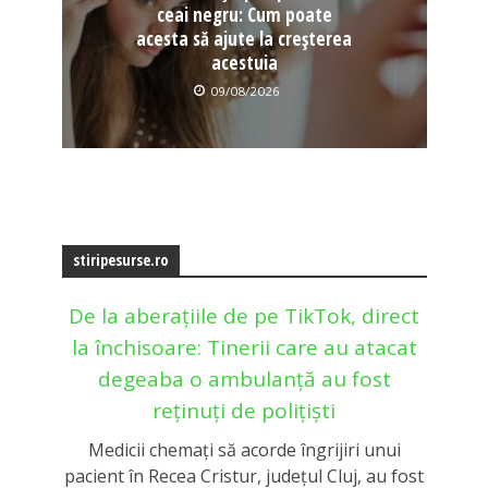
ceai negru: Cum poate
acesta să ajute la creșterea
acestuia
09/08/2026
stiripesurse.ro
De la aberațiile de pe TikTok, direct
la închisoare: Tinerii care au atacat
degeaba o ambulanță au fost
reținuți de polițiști
Medicii chemaţi să acorde îngrijiri unui
pacient în Recea Cristur, judeţul Cluj, au fost