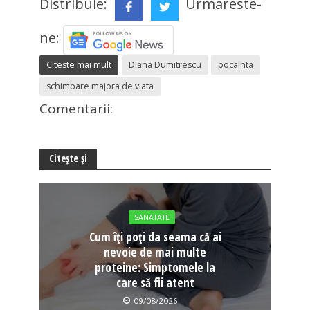
Distribuie:
Urmareste-
ne:
Citeste mai mult
Diana Dumitrescu
pocainta
schimbare majora de viata
Comentarii:
Citește și
SANATATE
Cum îți poți da seama că ai
nevoie de mai multe
proteine: Simptomele la
care să fii atent
09/08/2026