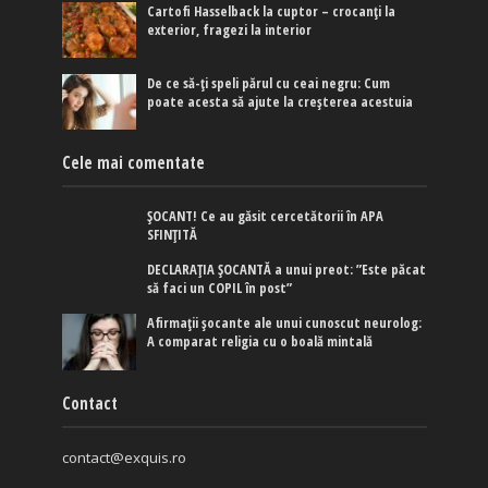
Cartofi Hasselback la cuptor – crocanți la
exterior, fragezi la interior
De ce să-ți speli părul cu ceai negru: Cum
poate acesta să ajute la creșterea acestuia
Cele mai comentate
ȘOCANT! Ce au găsit cercetătorii în APA
SFINȚITĂ
DECLARAȚIA ȘOCANTĂ a unui preot: ”Este păcat
să faci un COPIL în post”
Afirmaţii şocante ale unui cunoscut neurolog:
A comparat religia cu o boală mintală
Contact
contact@exquis.ro