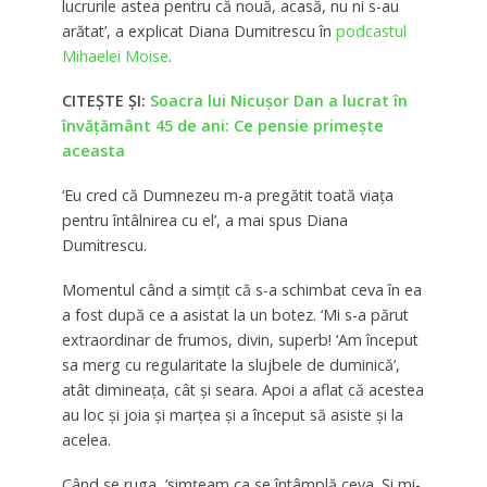
lucrurile astea pentru că nouă, acasă, nu ni s-au
arătat’, a explicat Diana Dumitrescu în
podcastul
Mihaelei Moise
.
CITEȘTE ȘI:
Soacra lui Nicușor Dan a lucrat în
învățământ 45 de ani: Ce pensie primește
aceasta
‘Eu cred că Dumnezeu m-a pregătit toată viața
pentru întâlnirea cu el’, a mai spus Diana
Dumitrescu.
Momentul când a simțit că s-a schimbat ceva în ea
a fost după ce a asistat la un botez. ‘Mi s-a părut
extraordinar de frumos, divin, superb! ‘Am început
sa merg cu regularitate la slujbele de duminică’,
atât dimineața, cât și seara. Apoi a aflat că acestea
au loc și joia și marțea și a început să asiste și la
acelea.
Când se ruga, ‘simțeam ca se întâmplă ceva. Și mi-