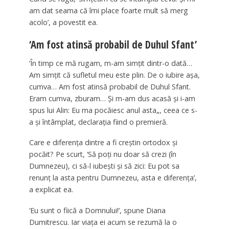
am dat seama că îmi place foarte mult să merg
acolo’, a povestit ea.
‘Am fost atinsă probabil de Duhul Sfant’
‘În timp ce mă rugam, m-am simțit dintr-o dată…
Am simțit că sufletul meu este plin. De o iubire așa,
cumva… Am fost atinsă probabil de Duhul Sfant.
Eram cumva, zburam… Și m-am dus acasă și i-am
spus lui Alin: Eu ma pocăiesc anul asta„, ceea ce s-
a și întâmplat, declarația fiind o premieră.
Care e diferența dintre a fi creștin ortodox și
pocăit? Pe scurt, ‘Să poți nu doar să crezi (în
Dumnezeu), ci să-l iubești și să zici: Eu pot sa
renunț la asta pentru Dumnezeu, asta e diferența’,
a explicat ea.
‘Eu sunt o fiică a Domnului!’, spune Diana
Dumitrescu. Iar viața ei acum se rezumă la o