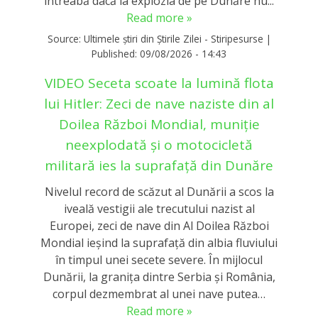
întreabă dacă la explozia de pe Dunăre nu...
Read more »
Source:
Ultimele știri din Știrile Zilei - Stiripesurse
|
Published:
09/08/2026 - 14:43
VIDEO Seceta scoate la lumină flota
lui Hitler: Zeci de nave naziste din al
Doilea Război Mondial, muniție
neexplodată și o motocicletă
militară ies la suprafață din Dunăre
Nivelul record de scăzut al Dunării a scos la
iveală vestigii ale trecutului nazist al
Europei, zeci de nave din Al Doilea Război
Mondial ieşind la suprafaţă din albia fluviului
în timpul unei secete severe. În mijlocul
Dunării, la graniţa dintre Serbia şi România,
corpul dezmembrat al unei nave putea…
Read more »