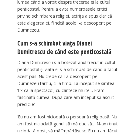
lumea când a vorbit despre trecerea ei la cultul
penticostal. Pentru a evita numeroasele critici
privind schimbarea religiei, actrița a spus clar că
este alegerea ei, fiindcă acolo l-a descoperit pe
Dumnezeu.
Cum s-a schimbat viața Dianei
Dumitrescu de când este penticostală
Diana Dumitrescu s-a botezat anul trecut în cultul
penticostal și viața ei s-a schimbat de când a făcut
acest pas. Nu crede că l-a descoperit pe
Dumnezeu târziu, ci la timp. La început se simțea
‘fix ca la spectacol, cu cântece multe… Eram
fascinată cumva. După care am început să ascult
predicile’.
‘Eu nu am fost niciodată o persoană religioasă. Nu
am fost niciodată genul să mă duc să… N-am ținut
niciodată post, să mă împărtășesc. Eu nu am făcut