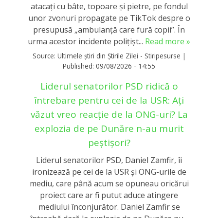
atacaţi cu bâte, topoare şi pietre, pe fondul
unor zvonuri propagate pe TikTok despre o
presupusă „ambulanţă care fură copii”. În
urma acestor incidente polițișt...
Read more »
Source:
Ultimele știri din Știrile Zilei - Stiripesurse
|
Published:
09/08/2026 - 14:55
Liderul senatorilor PSD ridică o
întrebare pentru cei de la USR: Ați
văzut vreo reacție de la ONG-uri? La
explozia de pe Dunăre n-au murit
peștișori?
Liderul senatorilor PSD, Daniel Zamfir, îi
ironizează pe cei de la USR și ONG-urile de
mediu, care până acum se opuneau oricărui
proiect care ar fi putut aduce atingere
mediului înconjurător. Daniel Zamfir se