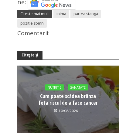
ne:
Citeste mai mult
inima
partea stanga
pozitie somn
Comentarii:
Citește și
NUTRITIE
SANATATE
Cum poate scădea brânza
feta riscul de a face cancer
10/08/2026