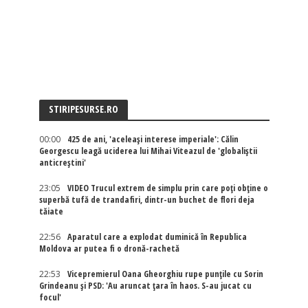
STIRIPESURSE.RO
00:00
425 de ani, 'aceleași interese imperiale': Călin
Georgescu leagă uciderea lui Mihai Viteazul de 'globaliștii
anticreștini'
23:05
VIDEO Trucul extrem de simplu prin care poți obține o
superbă tufă de trandafiri, dintr-un buchet de flori deja
tăiate
22:56
Aparatul care a explodat duminică în Republica
Moldova ar putea fi o dronă-rachetă
22:53
Vicepremierul Oana Gheorghiu rupe punțile cu Sorin
Grindeanu și PSD: 'Au aruncat țara în haos. S-au jucat cu
focul'