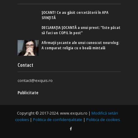
ȘOCANT! Ce au găsit cercetătorii în APA
SFINȚITĂ
DECLARAȚIA ȘOCANTĂ a unui preot: ”Este păcat
să faci un COPIL în post”
Afirmaţii şocante ale unui cunoscut neurolog:
A comparat religia cu o boală mintală
Contact
contact@exquis.ro
Publicitate
Copyright © 2017-2024. www.exquis.ro |
Modifică setări
cookies
|
Politica de confidențialitate
|
Politica de cookies