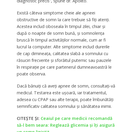
diagnostic precis”, spune dr. Apolito.
Există câteva simptome cheie ale apneei
obstructive de somn la care trebuie să fiți atenți.
Acestea includ oboseala în timpul zilei, chiar și
după o noapte de somn bună, și somnolența
bruscă în timpul activităților normale, cum ar fi
lucrul la computer. Alte simptome includ durerile
de cap dimineața, calitatea slabă a somnului cu
răsuciri frecvente și sforăitul puternic sau pauzele
în respirație pe care partenerul dumneavoastră le
poate observa.
Dacă bănuiți că aveți apnee de somn, consultați-vă
medicul. Testarea este ușoară, iar tratamentul,
adesea cu CPAP sau alte terapii, poate îmbunătăți
semnificativ calitatea somnului și sănătatea inimii.
CITEȘTE ȘI:
Ceaiul pe care medicii recomandă
să-l bem seara: Reglează glicemia și îți asigură
un somn liniștit