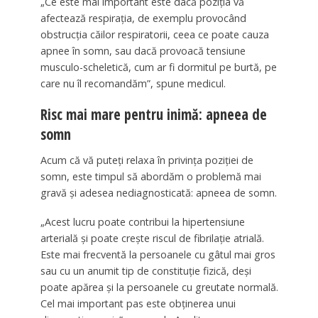
„Ce este mai important este dacă poziția vă
afectează respirația, de exemplu provocând
obstrucția căilor respiratorii, ceea ce poate cauza
apnee în somn, sau dacă provoacă tensiune
musculo-scheletică, cum ar fi dormitul pe burtă, pe
care nu îl recomandăm”, spune medicul.
Risc mai mare pentru inimă: apneea de
somn
Acum că vă puteți relaxa în privința poziției de
somn, este timpul să abordăm o problemă mai
gravă și adesea nediagnosticată: apneea de somn.
„Acest lucru poate contribui la hipertensiune
arterială și poate crește riscul de fibrilație atrială.
Este mai frecventă la persoanele cu gâtul mai gros
sau cu un anumit tip de constituție fizică, deși
poate apărea și la persoanele cu greutate normală.
Cel mai important pas este obținerea unui