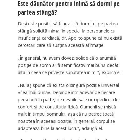
Este dăunător pentru inimă să dormi pe
partea stângă?
Deși este posibil să fi auzit că dormitul pe partea
stângă solicită inima, în special la persoanele cu
insuficiență cardiacă, dr. Apolito spune că nu există
cercetări care să susțină această afirmație.
„În general, nu avem dovezi solide că o anumită
poziție de somn ar fi semnificativ mai bună decât
alta în ceea ce privește sănătatea inimii”, explică el.
„Nu aș spune că există o singură poziție universal
«cea mai bună». Depinde într-adevăr de fiecare
persoană în parte, de nevoile sale ortopedice, de
confort și de constituția fizică. Oamenii se mișcă
mult în timpul somnului, așa că nu petrec toată
noaptea în aceeași poziție. În general, corpul se
adaptează bine la acest lucru”, adaugă el.