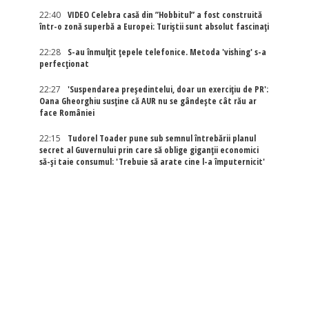
22:40
VIDEO Celebra casă din ”Hobbitul” a fost construită
într-o zonă superbă a Europei: Turiștii sunt absolut fascinați
22:28
S-au înmulțit țepele telefonice. Metoda 'vishing' s-a
perfecționat
22:27
'Suspendarea președintelui, doar un exercițiu de PR':
Oana Gheorghiu susține că AUR nu se gândește cât rău ar
face României
22:15
Tudorel Toader pune sub semnul întrebării planul
secret al Guvernului prin care să oblige giganții economici
să-și taie consumul: 'Trebuie să arate cine l-a împuternicit'