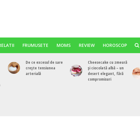
RELATII
FRUMUSETE
MOMS
REVIEW
HOROSCOP
De ce excesul de sare
Cheesecake cu zmeură
crește tensiunea
și ciocolată albă – un
arterială
desert elegant, fără
compromisuri
ă