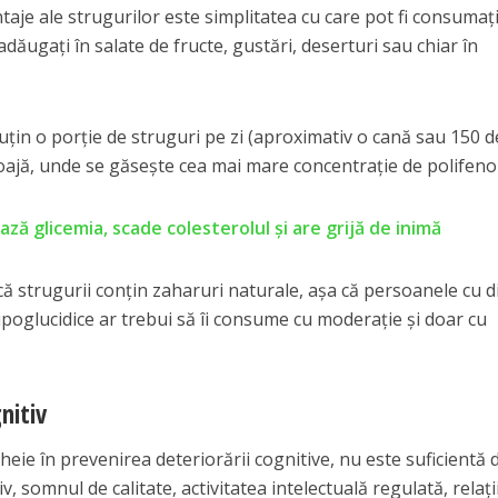
taje ale strugurilor este simplitatea cu care pot fi consumați
 adăugați în salate de fructe, gustări, deserturi sau chiar în
uțin o porție de struguri pe zi (aproximativ o cană sau 150 d
oajă, unde se găsește cea mai mare concentrație de polifenol
ază glicemia, scade colesterolul și are grijă de inimă
ă strugurii conțin zaharuri naturale, așa că persoanele cu d
poglucidice ar trebui să îi consume cu moderație și doar cu
nitiv
heie în prevenirea deteriorării cognitive, nu este suficientă 
iv, somnul de calitate, activitatea intelectuală regulată, relați