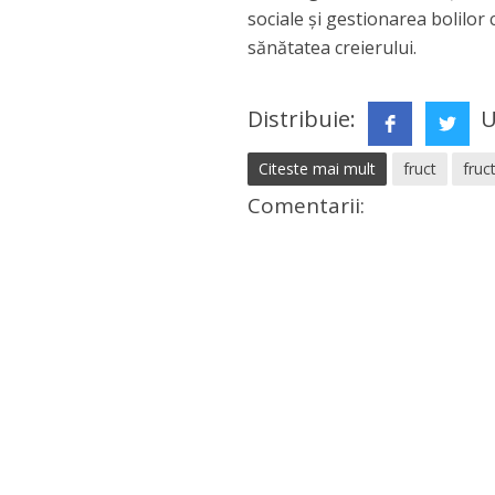
sociale și gestionarea bolilor
sănătatea creierului.
Distribuie:
U
Citeste mai mult
fruct
fruc
Comentarii: