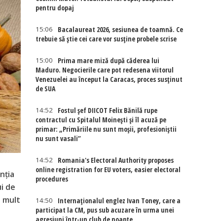
pentru dopaj
15:06
Bacalaureat 2026, sesiunea de toamnă. Ce
trebuie să știe cei care vor susține probele scrise
15:00
Prima mare miză după căderea lui
Maduro. Negocierile care pot redesena viitorul
Venezuelei au început la Caracas, proces susținut
de SUA
14:52
Fostul șef DIICOT Felix Bănilă rupe
contractul cu Spitalul Moinești și îl acuză pe
primar: „Primăriile nu sunt moșii, profesioniștii
nu sunt vasali”
14:52
Romania's Electoral Authority proposes
online registration for EU voters, easier electoral
nția
procedures
ui de
i mult
14:50
Internaţionalul englez Ivan Toney, care a
participat la CM, pus sub acuzare în urma unei
agresiuni într-un club de noapte