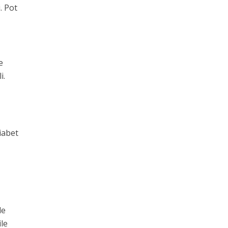
. Pot
e
i.
iabet
de
ile