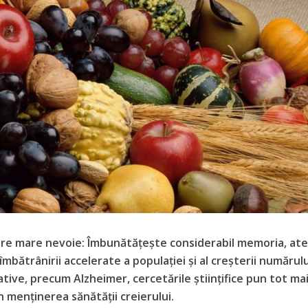
 are mare nevoie: Îmbunătățește considerabil memoria, ate
 îmbătrânirii accelerate a populației și al creșterii numărul
tive, precum Alzheimer, cercetările științifice pun tot ma
n menținerea sănătății creierului.