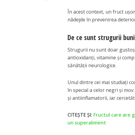
În acest context, un fruct ușor
nădejde în prevenirea deterioră
De ce sunt strugurii bun
Strugurii nu sunt doar gustoși 
antioxidanți, vitamine și compu
sănătății neurologice.
Unul dintre cei mai studiați co
în special a celor negri și mo
și antiinflamatorii, iar cercet
CITEȘTE ȘI:
Fructul care are gr
un superaliment