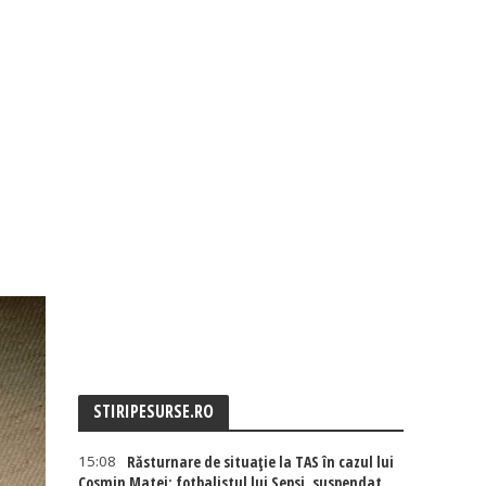
STIRIPESURSE.RO
15:08
Răsturnare de situație la TAS în cazul lui
Cosmin Matei: fotbalistul lui Sepsi, suspendat