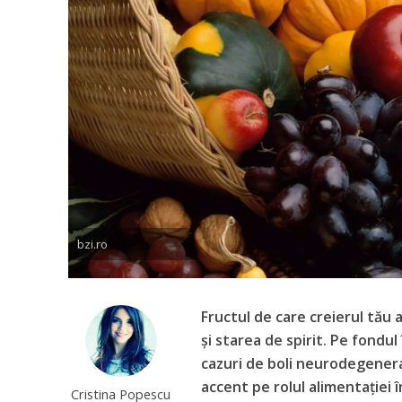
bzi.ro
Fructul de care creierul tău
și starea de spirit. Pe fondul
cazuri de boli neurodegenera
accent pe rolul alimentației î
Cristina Popescu