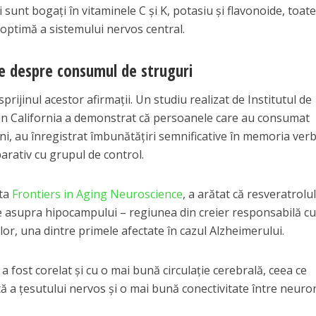
 sunt bogați în vitaminele C și K, potasiu și flavonoide, toat
optimă a sistemului nervos central.
ice despre consumul de struguri
sprijinul acestor afirmații. Un studiu realizat de Institutul de
 din California a demonstrat că persoanele care au consumat
uni, au înregistrat îmbunătățiri semnificative în memoria verb
parativ cu grupul de control.
sta
Frontiers in Aging Neuroscience
, a arătat că resveratrolu
e asupra hipocampului – regiunea din creier responsabilă c
lor, una dintre primele afectate în cazul Alzheimerului.
 fost corelat și cu o mai bună circulație cerebrală, ceea ce
 a țesutului nervos și o mai bună conectivitate între neuron