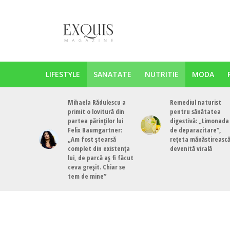
LIFESTYLE
SANATATE
NUTRITIE
MODA
Mihaela Rădulescu a
Remediul naturist
primit o lovitură din
pentru sănătatea
partea părinților lui
digestivă: „Limonada
Felix Baumgartner:
de deparazitare”,
„Am fost ștearsă
rețeta mănăstireasc
complet din existența
devenită virală
lui, de parcă aș fi făcut
ceva greșit. Chiar se
tem de mine”