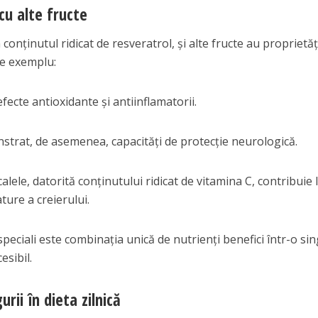
cu alte fructe
conținutul ridicat de resveratrol, și alte fructe au proprietăț
e exemplu:
fecte antioxidante și antiinflamatorii.
nstrat, de asemenea, capacități de protecție neurologică.
alele, datorită conținutului ridicat de vitamina C, contribuie 
ure a creierului.
speciali este combinația unică de nutrienți benefici într-o si
esibil.
rii în dieta zilnică