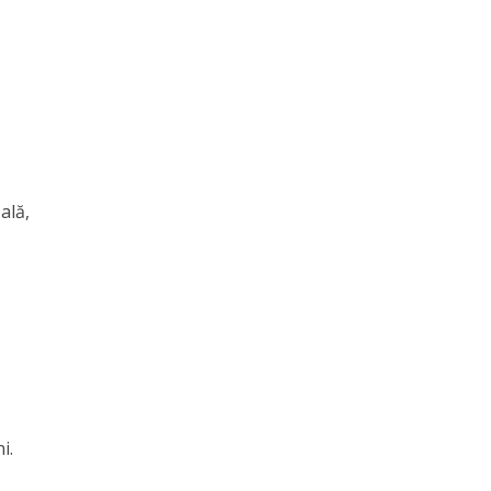
e
ală,
l
u
i.