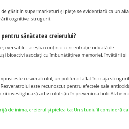
 de găsit în supermarketuri și piețe se evidențiază ca un alia
rii cognitive: strugurii.
i pentru sănătatea creierului?
și versatili – aceștia conțin o concentrație ridicată de
și bioactivi asociați cu îmbunătățirea memoriei, învățării și
mpuși este resveratrolul, un polifenol aflat în coaja struguri
v. Resveratrolul este recunoscut pentru efectele sale antioxi
ătorii investighează activ rolul său în prevenirea bolii Alzheim
ijă de inima, creierul și pielea ta: Un studiu îl consideră ca 