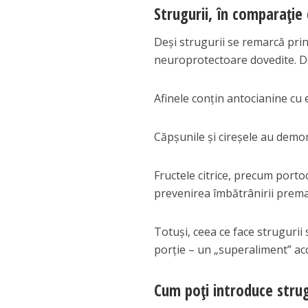
Strugurii, în comparație 
Deși strugurii se remarcă prin 
neuroprotectoare dovedite. D
Afinele conțin antocianine cu e
Căpșunile și cireșele au demo
Fructele citrice, precum portoc
prevenirea îmbătrânirii premat
Totuși, ceea ce face strugurii 
porție – un „superaliment” acc
Cum poți introduce strugu