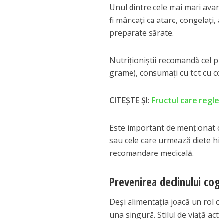
Unul dintre cele mai mari avan
fi mâncați ca atare, congelați,
preparate sărate.
Nutriționiștii recomandă cel p
grame), consumați cu tot cu c
CITEȘTE ȘI:
Fructul care regle
Este important de menționat c
sau cele care urmează diete hi
recomandare medicală.
Prevenirea declinului cog
Deși alimentația joacă un rol c
una singură. Stilul de viață act