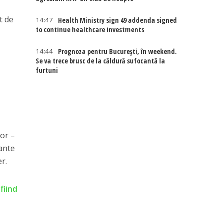
t de
14:47
Health Ministry sign 49 addenda signed
to continue healthcare investments
14:44
Prognoza pentru București, în weekend.
Se va trece brusc de la căldură sufocantă la
furtuni
lor –
dante
er.
fiind