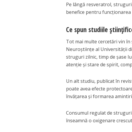
Pe lângă resveratrol, strugurii
benefice pentru funcționarea 
Ce spun studiile științif
Tot mai multe cercetări vin în 
Neuroștiințe al Universității
struguri zilnic, timp de șase l
atenție și stare de spirit, com
Un alt studiu, publicat în revi
poate avea efecte protectoar
învățarea și formarea amintiri
Consumul regulat de struguri a
înseamnă o oxigenare crescută