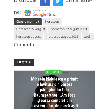
Distribuie:
Urmareste-
ne:
Citeste mai mult
horoscop
Horoscop 22 august
horoscop 22 august 2023
horoscop august
horoscop august 2023
zodii
Comentarii:
Citește și
LIFESTYLE
Mihaela Rădulescu a primit
o lovitură din partea
părinților lui Felix
Baumgartner: „Am fost
ștearsă complet din
existența lui, de parcă aș fi