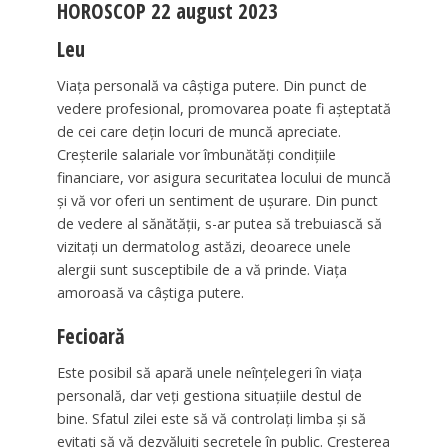
HOROSCOP 22 august 2023
Leu
Viața personală va câștiga putere. Din punct de
vedere profesional, promovarea poate fi așteptată
de cei care dețin locuri de muncă apreciate.
Creșterile salariale vor îmbunătăți condițiile
financiare, vor asigura securitatea locului de muncă
și vă vor oferi un sentiment de ușurare. Din punct
de vedere al sănătății, s-ar putea să trebuiască să
vizitați un dermatolog astăzi, deoarece unele
alergii sunt susceptibile de a vă prinde. Viața
amoroasă va câștiga putere.
Fecioară
Este posibil să apară unele neînțelegeri în viața
personală, dar veți gestiona situațiile destul de
bine. Sfatul zilei este să vă controlați limba și să
evitați să vă dezvăluiți secretele în public. Creșterea