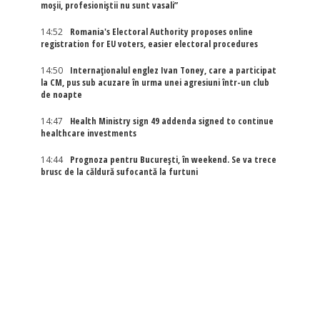
moșii, profesioniștii nu sunt vasali”
14:52
Romania's Electoral Authority proposes online
registration for EU voters, easier electoral procedures
14:50
Internaţionalul englez Ivan Toney, care a participat
la CM, pus sub acuzare în urma unei agresiuni într-un club
de noapte
14:47
Health Ministry sign 49 addenda signed to continue
healthcare investments
14:44
Prognoza pentru București, în weekend. Se va trece
brusc de la căldură sufocantă la furtuni