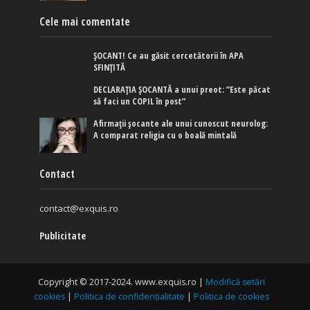
Cele mai comentate
ȘOCANT! Ce au găsit cercetătorii în APA
SFINȚITĂ
DECLARAȚIA ȘOCANTĂ a unui preot: ”Este păcat
să faci un COPIL în post”
Afirmaţii şocante ale unui cunoscut neurolog:
A comparat religia cu o boală mintală
Contact
contact@exquis.ro
Publicitate
Copyright © 2017-2024. www.exquis.ro |
Modifică setări
cookies
|
Politica de confidențialitate
|
Politica de cookies