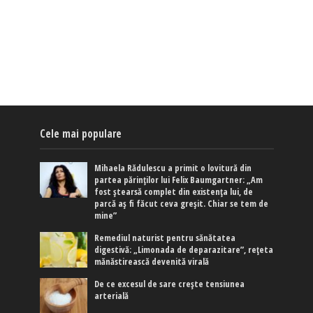
Cele mai populare
Mihaela Rădulescu a primit o lovitură din
partea părinților lui Felix Baumgartner: „Am
fost ștearsă complet din existența lui, de
parcă aș fi făcut ceva greșit. Chiar se tem de
mine”
Remediul naturist pentru sănătatea
digestivă: „Limonada de deparazitare”, rețeta
mănăstirească devenită virală
De ce excesul de sare crește tensiunea
arterială