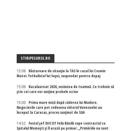
STIRIPESURSE.RO
15:08
Răsturnare de situație la TAS în cazul lui Cosmin
Matei: fotbalistul lui Sepsi, suspendat pentru dopaj
15:06
Bacalaureat 2026, sesiunea de toamnă. Ce trebuie să
știe cei care vor susține probele scrise
15:00
Prima mare miză după căderea lui Maduro.
Negocierile care pot redesena viitorul Venezuelei au
început la Caracas, proces susținut de SUA
14:52
Fostul șef DIICOT Felix Bănilă rupe contractul cu
Spitalul Moinești și îl acuză pe primar: „Primăriile nu sunt