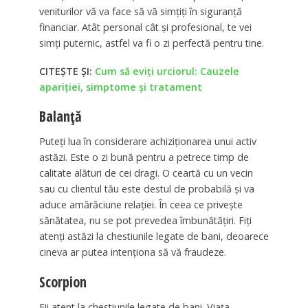
veniturilor vă va face să vă simțiți în siguranță
financiar. Atât personal cât și profesional, te vei
simți puternic, astfel va fi o zi perfectă pentru tine.
CITEȘTE ȘI:
Cum să eviți urciorul: Cauzele
apariției, simptome și tratament
Balanță
Puteți lua în considerare achiziționarea unui activ
astăzi. Este o zi bună pentru a petrece timp de
calitate alături de cei dragi. O ceartă cu un vecin
sau cu clientul tău este destul de probabilă și va
aduce amărăciune relației. În ceea ce privește
sănătatea, nu se pot prevedea îmbunătățiri. Fiți
atenți astăzi la chestiunile legate de bani, deoarece
cineva ar putea intenționa să vă fraudeze.
Scorpion
Fii atent la chestiunile legate de bani. Viața