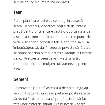
și îți va aduce o sumă bună de profit.
Taur
Puteți planifica o ieșire cu cei dragi în această
seară. Fii precaut, deoarece poți fi cu ușurință o
pradă pentru oricine, care caută o oportunitate de
a se juca cu inocența și bunătatea ta. Din punct de
vedere financiar, condițiile tale s-ar putea să nu se
îmbunătățească, dar în ceea ce privește sănătatea,
se poate anticipa o îmbunătățire. Atenție la lucrările
de azi. Prețuiește ceea ce ai în viață și fă-ți un
moment pentru a-i mulțumi lui Dumnezeu pentru
asta.
Gemeni
Promovarea poate fi așteptată de către angajații
seniori. Fostul tău iubit sau partener poate încerca
să revină în viața ta, așa că pregătește-te să faci
față unor astfel de situații. Din punct de vedere