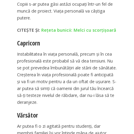
Copiii s-ar putea găsi astăzi ocupați într-un fel de
muncă de proiect. Viața personală va câștiga
putere.
CITEȘTE ȘI:
Rețeta bunicii: Melci cu scorțișoară
Capricorn
Instabilitatea în viața personală, precum și în cea
profesională este probabil să vă dea tensiuni. Nu
se pot prevedea îmbunătățiri ale stării de sănătate.
Creșterea în viața profesională poate fi anticipată
și va fi un motiv pentru a da un oftat de ușurare. S-
ar putea să simți că oamenii din jurul tău încearcă
să-ți testeze nivelul de răbdare, dar nu-i lăsa să te
deranjeze.
Vărsător
Ar putea fi o zi agitată pentru studenți, dar
membrii familiei își vor întinde mâna de ajutor