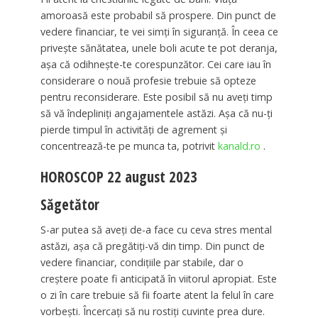
amoroasă este probabil să prospere. Din punct de
vedere financiar, te vei simți în siguranță. În ceea ce
privește sănătatea, unele boli acute te pot deranja,
așa că odihnește-te corespunzător. Cei care iau în
considerare o nouă profesie trebuie să opteze
pentru reconsiderare. Este posibil să nu aveți timp
să vă îndepliniți angajamentele astăzi. Așa că nu-ți
pierde timpul în activități de agrement și
concentrează-te pe munca ta, potrivit
kanald.ro
.
HOROSCOP 22 august 2023
Săgetător
S-ar putea să aveți de-a face cu ceva stres mental
astăzi, așa că pregătiți-vă din timp. Din punct de
vedere financiar, condițiile par stabile, dar o
creștere poate fi anticipată în viitorul apropiat. Este
o zi în care trebuie să fii foarte atent la felul în care
vorbești. Încercați să nu rostiți cuvinte prea dure.