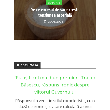
SANATATE
De ce excesul de sare crește
tensiunea arterială
08/08/2026
stiripesurse.ro
'Eu aș fi cel mai bun premier': Traian
Băsescu, răspuns ironic despre
viitorul Guvernului
Răspunsul a venit în stilul caracteristic, cu o
doză de ironie și evitare calculată a unui