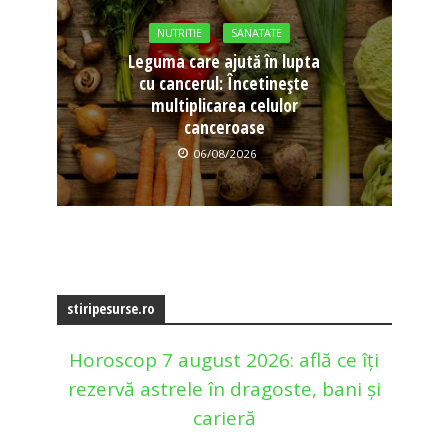
NUTRITIE
SANATATE
Leguma care ajută în lupta
cu cancerul: Încetinește
multiplicarea celulor
canceroase
06/08/2026
stiripesurse.ro
Horoscop 7 august 2026: află ce îți
rezervă astrele în dragoste, bani și
carieră