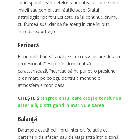
iar în spatele zâmbetelor s-ar putea ascunde mici
invidii sau comentarii răutăcioase. Sfatul
astrologilor pentru Lei este să își continue drumul
cu fruntea sus, dar să fie atenți în cine își pun
încrederea orbește.
Fecioară
Fecioarele tind să analizeze excesiv fiecare detaliu
profesional. Deși perfecționismul vă
caracterizează, încercați să nu puneți o presiune
prea mare pe colegi, pentru a menține o
atmosferă armonioasă.
CITEȘTE ȘI:
Ingredientul care crește tensiunea
arterială, distrugând inima: Nu e sarea
Balanță
Balanțele caută echilibrul interior. Relațiile cu
partenerii de afaceri sau de viață intră într-o zonă