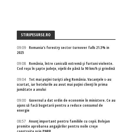
STIRIPESURSE.RO
09:09
Romania's forestry sector turnover falls 21.5% in
2025
09:08
România, între caniculă extremă și furtuni violente.
Cod roșu în șapte județe, vijelii de până la 90 km/h și grindină
09:04
Tot mai puțini turiști aleg România. Vacanțele s-au
scurtat, iar hotelurile au avut mai puțini clienți în prima
jumătate a anului
09:00
Guvernul a dat ordin de economie în ministere. Ce au
ajuns să facă bugetarii pentru a reduce consumul de
energie
08:57
Anunț important pentru familiile cu copii. Bolojan
promite aprobarea angajărilor pentru noile creșe
construite prin PNRR