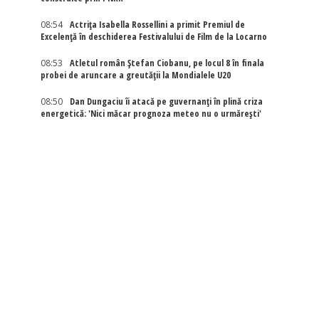
08:54
Actriţa Isabella Rossellini a primit Premiul de
Excelenţă în deschiderea Festivalului de Film de la Locarno
08:53
Atletul român Ștefan Ciobanu, pe locul 8 în finala
probei de aruncare a greutății la Mondialele U20
08:50
Dan Dungaciu îi atacă pe guvernanți în plină criza
energetică: 'Nici măcar prognoza meteo nu o urmărești'