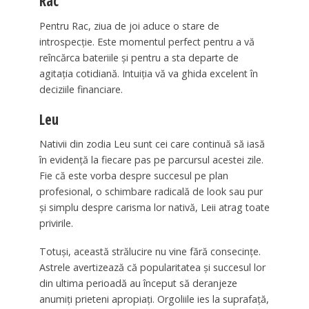
Rac
Pentru Rac, ziua de joi aduce o stare de
introspecție. Este momentul perfect pentru a vă
reîncărca bateriile și pentru a sta departe de
agitația cotidiană. Intuiția vă va ghida excelent în
deciziile financiare.
Leu
Nativii din zodia Leu sunt cei care continuă să iasă
în evidență la fiecare pas pe parcursul acestei zile.
Fie că este vorba despre succesul pe plan
profesional, o schimbare radicală de look sau pur
și simplu despre carisma lor nativă, Leii atrag toate
privirile.
Totuși, această strălucire nu vine fără consecințe.
Astrele avertizează că popularitatea și succesul lor
din ultima perioadă au început să deranjeze
anumiți prieteni apropiați. Orgoliile ies la suprafață,