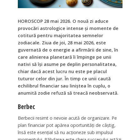
HOROSCOP 28 mai 2026. O nouă zi aduce
provocări astrologice intense și momente de
cotitură pentru majoritatea semnelor
zodiacale. Ziua de joi, 28 mai 2026, este
guvernată de o energie a afirmării de sine, în
care alinierea planetară îi împinge pe unii
nativi să își asume pe deplin personalitatea,
chiar dacă acest lucru nu este pe placul
tuturor celor din jur. În timp ce unii caută
echilibrul financiar sau liniștea în cuplu, o
anumită zodie refuză să treacă neobservată.
Berbec
Berbecii resimt o nevoie acută de organizare. Pe
plan financiar pot apărea oportunități de câștig,
însă este esențial să nu acționeze sub impulsul
momentului. Răbdarea este cheia succesului astăzi.