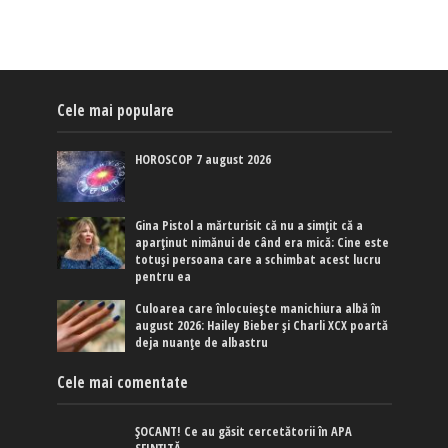
Cele mai populare
HOROSCOP 7 august 2026
Gina Pistol a mărturisit că nu a simțit că a
aparținut nimănui de când era mică: Cine este
totuși persoana care a schimbat acest lucru
pentru ea
Culoarea care înlocuiește manichiura albă în
august 2026: Hailey Bieber și Charli XCX poartă
deja nuanțe de albastru
Cele mai comentate
ȘOCANT! Ce au găsit cercetătorii în APA