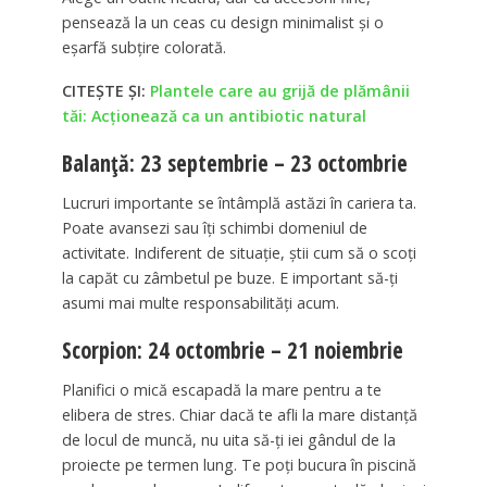
pensează la un ceas cu design minimalist și o
eșarfă subțire colorată.
CITEȘTE ȘI:
Plantele care au grijă de plămânii
tăi: Acționează ca un antibiotic natural
Balanță: 23 septembrie – 23 octombrie
Lucruri importante se întâmplă astăzi în cariera ta.
Poate avansezi sau îți schimbi domeniul de
activitate. Indiferent de situație, știi cum să o scoți
la capăt cu zâmbetul pe buze. E important să-ți
asumi mai multe responsabilități acum.
Scorpion: 24 octombrie – 21 noiembrie
Planifici o mică escapadă la mare pentru a te
elibera de stres. Chiar dacă te afli la mare distanță
de locul de muncă, nu uita să-ți iei gândul de la
proiecte pe termen lung. Te poți bucura în piscină