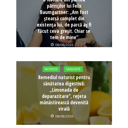
părinților lui Felix
Baumgartner: „Am fost
ștearsă complet din
existența lui, de parcă aș fi
făcut ceva greșit. Chiar se
tem de mine”
08/08/2026
NUTRITIE
SANATATE
Remediul naturist pentru
sănătatea digestivă:
„Limonada de
deparazitare”, rețeta
mănăstirească devenită
virală
08/08/2026