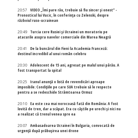
20:57
VIDEO „Îmi pare rău, trebuie să fiu sincer și onest” -
Pronosticul lui Vucic, în conferința cu Zelenski, despre
războiul ruso-ucrainean
20:49
Turcia cere Rusiei și Ucrainei un moratoriu pe
atacurile asupra navelor comerciale din Marea Neagră
20:41
De la buncărul din Fieni la Academia Franceză:
destinul incredibil al unui român celebru
20:30
Adolescent de 15 ani, agresat pe malul unui pârău. A
fost transportat la spital
20:25
Iranul anunță o listă de revendicări aproape
imposibile: Condițiile pe care SUA trebuie să le respecte
pentru a se redeschide Strâmtoarea Ormuz
20:10
Ea este cea mai norocoasă fată din România: A fost
lovită de tren, dar a scăpat. Era cu căștile pe urechi și nici nu
a realizat că trenul venea spre ea
20:07
Ambasadoarea Ucrainei în Bulgaria, convocată de
urgență după prăbușirea unei drone