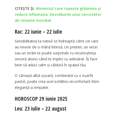
CITEȘTE ȘI:
Alimentul care topește grăsimea și
reduce inflamația: Dezvăluirile unui cercetător
de renume mondial
Rac: 22 iunie – 22 iulie
Sensibilitatea ta nativă se îndreaptă către cei care
au nevoie de o mână întinsă. Un prieten, un vecin
sau un străin te poate surprinde cu recunoștința
sinceră atunci când te implici cu adevărat. Îți face
bine să aduci calm și căldură în spațiul tău.
O cămașă albă ușoară, combinată cu o eșarfă
pastel, poate crea acel echilibru reconfortant între
eleganță și empatie.
HOROSCOP 29 iunie 2025
Leu: 23 iulie – 22 august