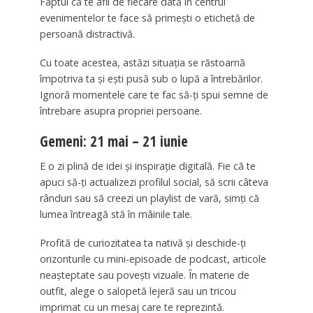
Faptul că te afli de fiecare dată în centrul
evenimentelor te face să primești o etichetă de
persoană distractivă.
Cu toate acestea, astăzi situația se răstoarnă
împotriva ta și ești pusă sub o lupă a întrebărilor.
Ignoră momentele care te fac să-ți spui semne de
întrebare asupra propriei persoane.
Gemeni: 21 mai – 21 iunie
E o zi plină de idei și inspirație digitală. Fie că te
apuci să-ți actualizezi profilul social, să scrii câteva
rânduri sau să creezi un playlist de vară, simți că
lumea întreagă stă în mâinile tale.
Profită de curiozitatea ta nativă și deschide-ți
orizonturile cu mini-episoade de podcast, articole
neașteptate sau povești vizuale. În materie de
outfit, alege o salopetă lejeră sau un tricou
imprimat cu un mesaj care te reprezintă.