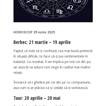
HOROSCOP 29 iunie 2025
Berbec: 21 martie – 19 aprilie
Faptul că eviți să-ți confrunți cea mai bună prietenă
în situații dificile, te face să-ți pui sentimentele în
balanță. Ca rezultat, îi vei implica pe toți cei din jur,
iar asta îți va aduce nori negri în cadrul mai multor
relații.
Încearcă să-i ghidezi pe cei din jur cu compasiune,
așa cum ți-ar plăcea ca și ceilalți să-ți vorbească.
Taur: 20 aprilie – 20 mai