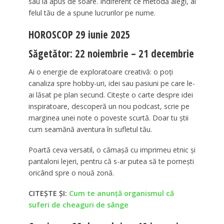
sau la apus de soare. Indiferent ce metodă alegi, ai
felul tău de a spune lucrurilor pe nume.
HOROSCOP 29 iunie 2025
Săgetător: 22 noiembrie – 21 decembrie
Ai o energie de exploratoare creativă: o poți
canaliza spre hobby-uri, idei sau pasiuni pe care le-
ai lăsat pe plan secund. Citește o carte despre idei
inspiratoare, descoperă un nou podcast, scrie pe
marginea unei note o poveste scurtă. Doar tu știi
cum seamănă aventura în sufletul tău.
Poartă ceva versatil, o cămașă cu imprimeu etnic și
pantaloni lejeri, pentru că s-ar putea să te pornești
oricând spre o nouă zonă.
CITEȘTE ȘI:
Cum te anunță organismul că
suferi de cheaguri de sânge