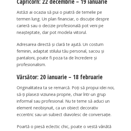
Capricorn: 22 decembrie – 19 ianuarie
Astăzi ai ocazia să pui o piatră de temelie pe
termen lung. Un plan financiar, o discuție despre
carieră sau o decizie profesională pot veni pe
neașteptate, dar pot modela viitorul.
Adresarea directă și clară te ajută. Un costum
feminin, adaptat stilului tău personal, sacou și
pantaloni, poate fi poza ta de încredere și
profesionalism.
Vărsător: 20 ianuarie – 18 februarie
Originalitatea ta se remarcă. Poți să propui idei noi,
să-ți plasezi viziunea proprie, chiar într-un grup
informal sau profesional. Nu te teme să aduci un
element neobișnuit, ca un obiect decorativ
eccentric sau un subiect diavolesc de conversație.
Poartă o piesă eclectic chic, poate o vestă vânătă