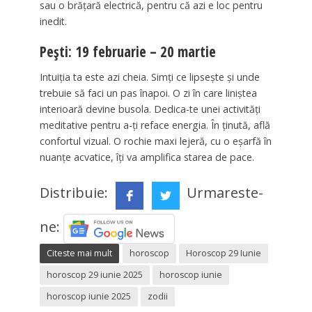
sau o brățară electrică, pentru că azi e loc pentru
inedit.
Pești: 19 februarie – 20 martie
Intuiția ta este azi cheia. Simți ce lipsește și unde
trebuie să faci un pas înapoi. O zi în care liniștea
interioară devine busola. Dedica-te unei activități
meditative pentru a-ți reface energia. În ținută, află
confortul vizual. O rochie maxi lejeră, cu o eșarfă în
nuanțe acvatice, îți va amplifica starea de pace.
Distribuie:
Urmareste-
ne:
Citeste mai mult
horoscop
Horoscop 29 Iunie
horoscop 29 iunie 2025
horoscop iunie
horoscop iunie 2025
zodii