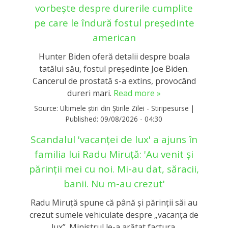
vorbește despre durerile cumplite
pe care le îndură fostul președinte
american
Hunter Biden oferă detalii despre boala
tatălui său, fostul președinte Joe Biden.
Cancerul de prostată s-a extins, provocând
dureri mari.
Read more »
Source:
Ultimele știri din Știrile Zilei - Stiripesurse
|
Published:
09/08/2026 - 04:30
Scandalul 'vacanței de lux' a ajuns în
familia lui Radu Miruță: 'Au venit și
părinții mei cu noi. Mi-au dat, săracii,
banii. Nu m-au crezut'
Radu Miruță spune că până și părinții săi au
crezut sumele vehiculate despre „vacanța de
lux”. Ministrul le-a arătat factura.