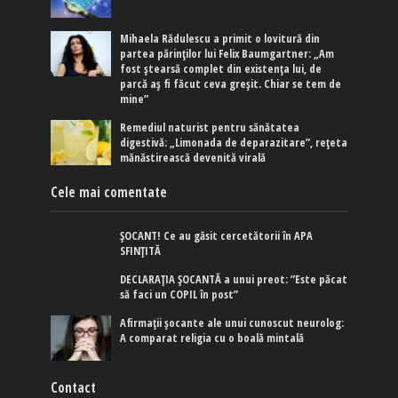
Mihaela Rădulescu a primit o lovitură din
partea părinților lui Felix Baumgartner: „Am
fost ștearsă complet din existența lui, de
parcă aș fi făcut ceva greșit. Chiar se tem de
mine”
Remediul naturist pentru sănătatea
digestivă: „Limonada de deparazitare”, rețeta
mănăstirească devenită virală
Cele mai comentate
ȘOCANT! Ce au găsit cercetătorii în APA
SFINȚITĂ
DECLARAȚIA ȘOCANTĂ a unui preot: ”Este păcat
să faci un COPIL în post”
Afirmaţii şocante ale unui cunoscut neurolog:
A comparat religia cu o boală mintală
Contact