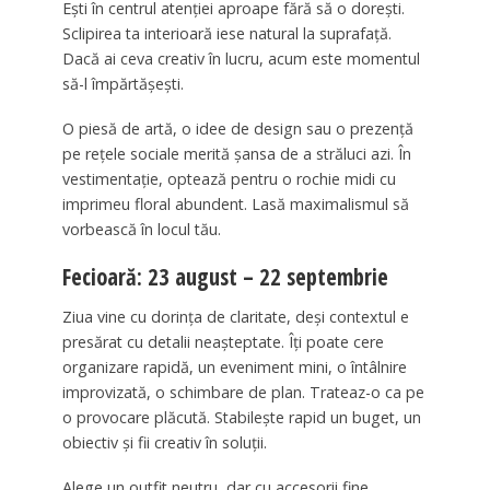
Ești în centrul atenției aproape fără să o dorești.
Sclipirea ta interioară iese natural la suprafață.
Dacă ai ceva creativ în lucru, acum este momentul
să-l împărtășești.
O piesă de artă, o idee de design sau o prezență
pe rețele sociale merită șansa de a străluci azi. În
vestimentație, optează pentru o rochie midi cu
imprimeu floral abundent. Lasă maximalismul să
vorbească în locul tău.
Fecioară: 23 august – 22 septembrie
Ziua vine cu dorința de claritate, deși contextul e
presărat cu detalii neașteptate. Îți poate cere
organizare rapidă, un eveniment mini, o întâlnire
improvizată, o schimbare de plan. Trateaz-o ca pe
o provocare plăcută. Stabilește rapid un buget, un
obiectiv și fii creativ în soluții.
Alege un outfit neutru, dar cu accesorii fine,