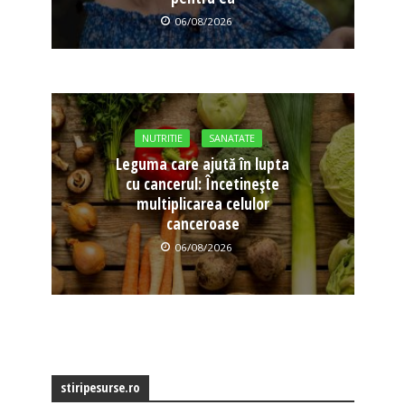
06/08/2026
NUTRITIE
SANATATE
Leguma care ajută în lupta
cu cancerul: Încetinește
multiplicarea celulor
canceroase
06/08/2026
stiripesurse.ro