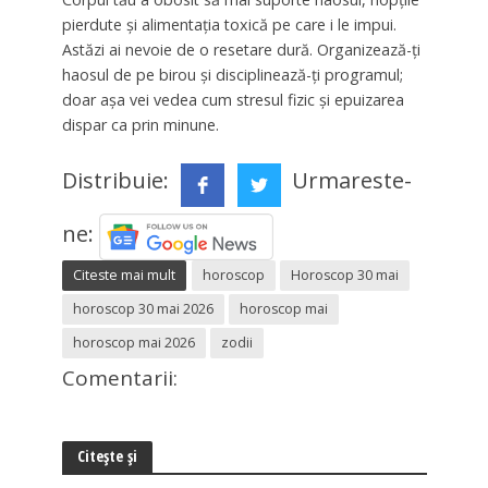
pierdute și alimentația toxică pe care i le impui.
Astăzi ai nevoie de o resetare dură. Organizează-ți
haosul de pe birou și disciplinează-ți programul;
doar așa vei vedea cum stresul fizic și epuizarea
dispar ca prin minune.
Distribuie:
Urmareste-
ne:
Citeste mai mult
horoscop
Horoscop 30 mai
horoscop 30 mai 2026
horoscop mai
horoscop mai 2026
zodii
Comentarii:
Citește și