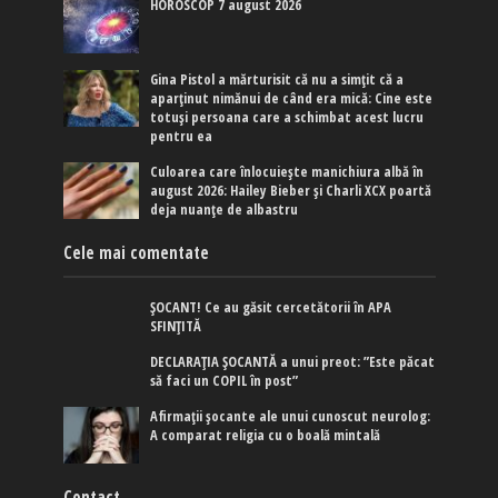
HOROSCOP 7 august 2026
Gina Pistol a mărturisit că nu a simțit că a
aparținut nimănui de când era mică: Cine este
totuși persoana care a schimbat acest lucru
pentru ea
Culoarea care înlocuiește manichiura albă în
august 2026: Hailey Bieber și Charli XCX poartă
deja nuanțe de albastru
Cele mai comentate
ȘOCANT! Ce au găsit cercetătorii în APA
SFINȚITĂ
DECLARAȚIA ȘOCANTĂ a unui preot: ”Este păcat
să faci un COPIL în post”
Afirmaţii şocante ale unui cunoscut neurolog:
A comparat religia cu o boală mintală
Contact