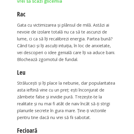
vrei să scazi glicemia
Rac
Gata cu victimizarea și plânsul de milă. Astăzi ai
nevoie de izolare totală nu ca să te ascunzi de
lume, ci ca să îți recalibrezi energia. Partea bună?
Când taci și îți asculți intuiția, în loc de anxietate,
vei descoperi o idee genială care îți va aduce bani.
Blochează zgomotul de fundal.
Leu
Strălucești și îți place la nebunie, dar popularitatea
asta ieftină vine cu un preț: ești înconjurat de
zâmbete false și invidie pură. Trezește-te la
realitate și nu mai fi atât de naiv încât să-ți strigi
planurile secrete în gura mare. Ține-ți victoriile
pentru tine dacă nu vrei să fii sabotat.
Fecioară