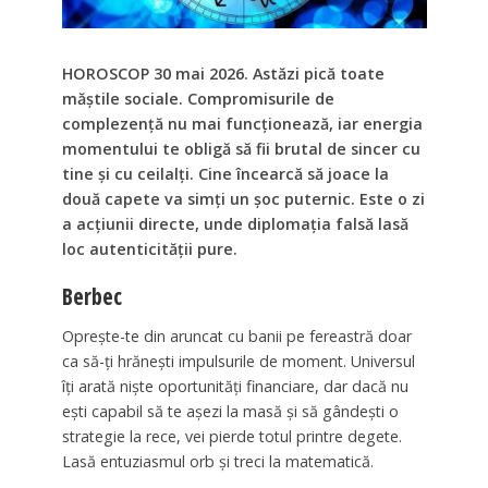
HOROSCOP 30 mai 2026. Astăzi pică toate
măștile sociale. Compromisurile de
complezență nu mai funcționează, iar energia
momentului te obligă să fii brutal de sincer cu
tine și cu ceilalți. Cine încearcă să joace la
două capete va simți un șoc puternic. Este o zi
a acțiunii directe, unde diplomația falsă lasă
loc autenticității pure.
Berbec
Oprește-te din aruncat cu banii pe fereastră doar
ca să-ți hrănești impulsurile de moment. Universul
îți arată niște oportunități financiare, dar dacă nu
ești capabil să te așezi la masă și să gândești o
strategie la rece, vei pierde totul printre degete.
Lasă entuziasmul orb și treci la matematică.