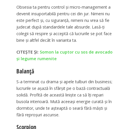
Obsesia ta pentru control și micro-management a
devenit insuportabilă pentru cei din jur. Nimeni nu
este perfect și, cu siguranță, nimeni nu vrea să fie
judecat după standardele tale absurde. Lasă-ți
colegii să respire și acceptă că lucrurile se pot face
bine și altfel decât în varianta ta.
CITEȘTE ȘI:
Somon la cuptor cu sos de avocado
și legume rumenite
Balanță
S-a terminat cu drama și apele tulburi din business;
lucrurile se așază în sfârșit pe o bază contractuală
solidă. Profită de această liniște ca să îți repari
busola interioară. Mută aceeași energie curată și în
dormitor, unde te așteaptă o seară fără măști și
fără reproșuri ascunse.
Scorpion