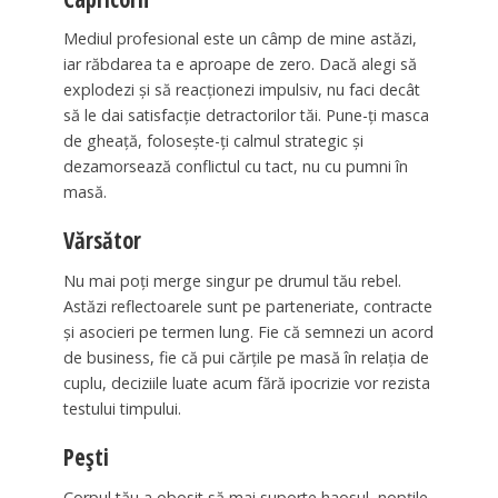
Mediul profesional este un câmp de mine astăzi,
iar răbdarea ta e aproape de zero. Dacă alegi să
explodezi și să reacționezi impulsiv, nu faci decât
să le dai satisfacție detractorilor tăi. Pune-ți masca
de gheață, folosește-ți calmul strategic și
dezamorsează conflictul cu tact, nu cu pumni în
masă.
Vărsător
Nu mai poți merge singur pe drumul tău rebel.
Astăzi reflectoarele sunt pe parteneriate, contracte
și asocieri pe termen lung. Fie că semnezi un acord
de business, fie că pui cărțile pe masă în relația de
cuplu, deciziile luate acum fără ipocrizie vor rezista
testului timpului.
Pești
Corpul tău a obosit să mai suporte haosul, nopțile