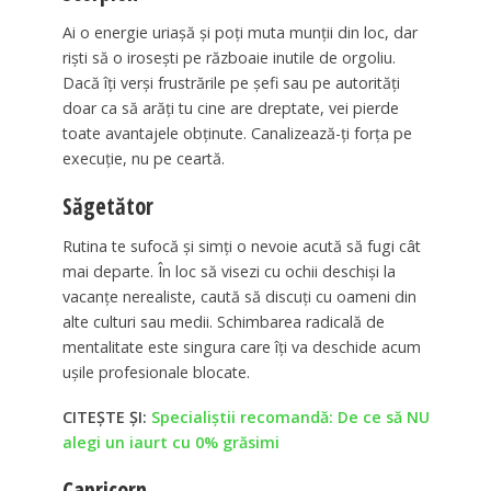
Ai o energie uriașă și poți muta munții din loc, dar
riști să o irosești pe războaie inutile de orgoliu.
Dacă îți verși frustrările pe șefi sau pe autorități
doar ca să arăți tu cine are dreptate, vei pierde
toate avantajele obținute. Canalizează-ți forța pe
execuție, nu pe ceartă.
Săgetător
Rutina te sufocă și simți o nevoie acută să fugi cât
mai departe. În loc să visezi cu ochii deschiși la
vacanțe nerealiste, caută să discuți cu oameni din
alte culturi sau medii. Schimbarea radicală de
mentalitate este singura care îți va deschide acum
ușile profesionale blocate.
CITEȘTE ȘI:
Specialiștii recomandă: De ce să NU
alegi un iaurt cu 0% grăsimi
Capricorn