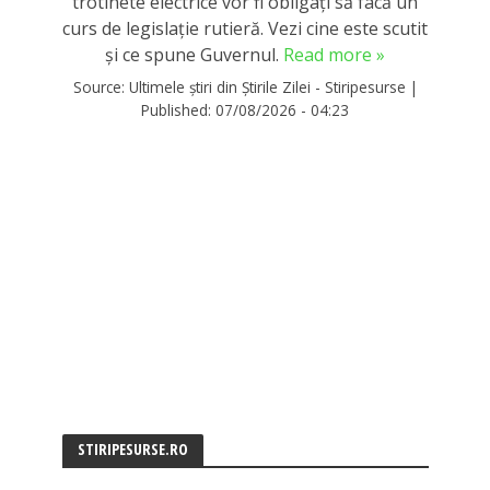
trotinete electrice vor fi obligați să facă un
curs de legislație rutieră. Vezi cine este scutit
și ce spune Guvernul.
Read more »
Source:
Ultimele știri din Știrile Zilei - Stiripesurse
|
Published:
07/08/2026 - 04:23
STIRIPESURSE.RO