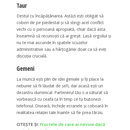
Taur
Destul cu încăpățânarea. Astăzi ești obligat să
cobori de pe piedestal și să stingi acel conflict
vechi cu o persoană apropiată, chiar dacă asta
înseamnă să recunoști că ai greșit. Lasă orgoliul și
nu te mai ascunde în spatele scuzelor
administrative sau a hârțogăriei doar ca să eviți
discuția crucială.
Gemeni
La muncă ești plin de idei geniale și îți place la
nebunie să fii lăudat de șefi, dar acasă ești un
dezastru duminical. Partenerul tău s-a săturat să
vorbească cu ceafa ta în timp ce tu butonezi
telefonul. Diseară, închide ecranele și coboară în
realitatea relației tale înainte să fie prea târziu.
CITEȘTE ȘI:
Fructele de care ai nevoie dacă