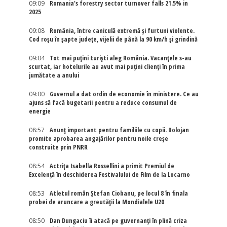
09:09
Romania's forestry sector turnover falls 21.5% in
2025
09:08
România, între caniculă extremă și furtuni violente.
Cod roșu în șapte județe, vijelii de până la 90 km/h și grindină
09:04
Tot mai puțini turiști aleg România. Vacanțele s-au
scurtat, iar hotelurile au avut mai puțini clienți în prima
jumătate a anului
09:00
Guvernul a dat ordin de economie în ministere. Ce au
ajuns să facă bugetarii pentru a reduce consumul de
energie
08:57
Anunț important pentru familiile cu copii. Bolojan
promite aprobarea angajărilor pentru noile creșe
construite prin PNRR
08:54
Actriţa Isabella Rossellini a primit Premiul de
Excelenţă în deschiderea Festivalului de Film de la Locarno
08:53
Atletul român Ștefan Ciobanu, pe locul 8 în finala
probei de aruncare a greutății la Mondialele U20
08:50
Dan Dungaciu îi atacă pe guvernanți în plină criza