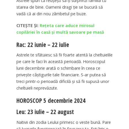
Astrele spun că reușești să-ți surprinzi familia cu
starea de bine. Oamenii dragi ție se bucură să
vadă că ai din nou zâmbetul pe buze.
CITEȘTE ȘI:
Rețeta care aduce mirosul
copilăriei în casă și multă savoare pe masă
Rac: 22 iunie – 22 iulie
Astrele te sfătuiesc să fii foarte atentă la cheltuielile
pe care le faci în această perioadă. Horoscopul
lunii decembrie arată o schimbare în ceea ce
privește câștigurile tale financiare. S-ar putea să
treci printr-o perioadă dificilă și să fii supusă unor
cheltuieli neprevăzute.
HOROSCOP 5 decembrie 2024
Leu: 23 iulie – 22 august
Nativii din zodia Leului primesc o veste bună. Pare
că lucrurile funcționează în favoarea ta. Ești într-o