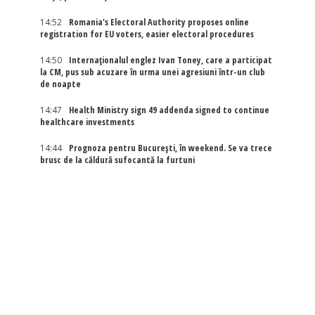
14:52
Romania's Electoral Authority proposes online
registration for EU voters, easier electoral procedures
14:50
Internaţionalul englez Ivan Toney, care a participat
la CM, pus sub acuzare în urma unei agresiuni într-un club
de noapte
14:47
Health Ministry sign 49 addenda signed to continue
healthcare investments
14:44
Prognoza pentru București, în weekend. Se va trece
brusc de la căldură sufocantă la furtuni