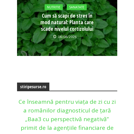
NUTRITIE
SANATATE
Cum să scapi de stres în
mod natural: Planta care
scade nivelul cortizolului
08/08/2026
stiripesurse.ro
Ce înseamnă pentru viața de zi cu zi
a românilor diagnosticul de țară
„Baa3 cu perspectivă negativă”
primit de la agențiile financiare de