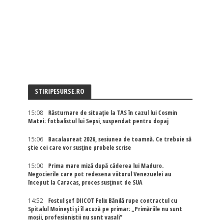
STIRIPESURSE.RO
15:08
Răsturnare de situație la TAS în cazul lui Cosmin
Matei: fotbalistul lui Sepsi, suspendat pentru dopaj
15:06
Bacalaureat 2026, sesiunea de toamnă. Ce trebuie să
știe cei care vor susține probele scrise
15:00
Prima mare miză după căderea lui Maduro.
Negocierile care pot redesena viitorul Venezuelei au
început la Caracas, proces susținut de SUA
14:52
Fostul șef DIICOT Felix Bănilă rupe contractul cu
Spitalul Moinești și îl acuză pe primar: „Primăriile nu sunt
moșii, profesioniștii nu sunt vasali”