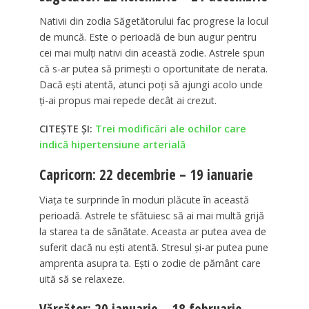
Nativii din zodia Săgetătorului fac progrese la locul
de muncă. Este o perioadă de bun augur pentru
cei mai mulți nativi din această zodie. Astrele spun
că s-ar putea să primești o oportunitate de nerata.
Dacă ești atentă, atunci poți să ajungi acolo unde
ți-ai propus mai repede decât ai crezut.
CITEȘTE ȘI:
Trei modificări ale ochilor care
indică hipertensiune arterială
Capricorn: 22 decembrie – 19 ianuarie
Viața te surprinde în moduri plăcute în această
perioadă. Astrele te sfătuiesc să ai mai multă grijă
la starea ta de sănătate. Aceasta ar putea avea de
suferit dacă nu ești atentă. Stresul și-ar putea pune
amprenta asupra ta. Ești o zodie de pământ care
uită să se relaxeze.
Vărsător: 20 ianuarie – 18 februarie