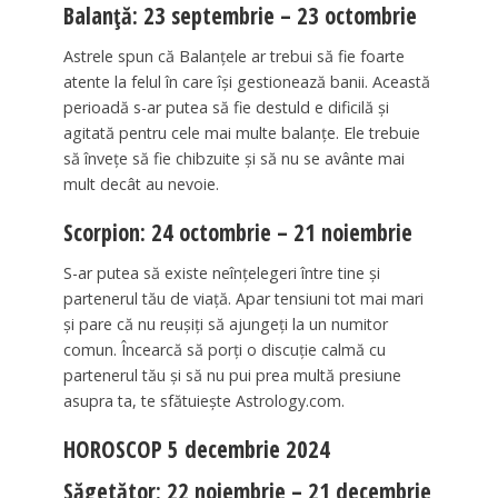
Balanță: 23 septembrie – 23 octombrie
Astrele spun că Balanțele ar trebui să fie foarte
atente la felul în care își gestionează banii. Această
perioadă s-ar putea să fie destuld e dificilă și
agitată pentru cele mai multe balanțe. Ele trebuie
să învețe să fie chibzuite și să nu se avânte mai
mult decât au nevoie.
Scorpion: 24 octombrie – 21 noiembrie
S-ar putea să existe neînțelegeri între tine și
partenerul tău de viață. Apar tensiuni tot mai mari
și pare că nu reușiți să ajungeți la un numitor
comun. Încearcă să porți o discuție calmă cu
partenerul tău și să nu pui prea multă presiune
asupra ta, te sfătuiește Astrology.com.
HOROSCOP 5 decembrie 2024
Săgetător: 22 noiembrie – 21 decembrie