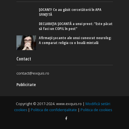
ȘOCANT! Ce au găsit cercetătorii în APA
SFINȚITĂ
DECLARAȚIA ȘOCANTĂ a unui preot: ”Este păcat
să faci un COPIL în post”
Afirmaţii şocante ale unui cunoscut neurolog:
A comparat religia cu o boală mintală
Contact
contact@exquis.ro
Publicitate
Copyright © 2017-2024. www.exquis.ro |
Modifică setări
cookies
|
Politica de confidențialitate
|
Politica de cookies