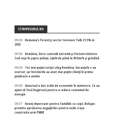
STIRIPESURSE.RO
09:09
Romania's forestry sector turnover falls 21.5% in
2025
09:08
România, între caniculă extremă și furtuni violente.
Cod roșu în șapte județe, vijelii de până la 90 km/h și grindină
09:04
Tot mai puțini turiști aleg România. Vacanțele s-au
scurtat, iar hotelurile au avut mai puțini clienți în prima
jumătate a anului
09:00
Guvernul a dat ordin de economie în ministere. Ce au
ajuns să facă bugetarii pentru a reduce consumul de
energie
08:57
Anunț important pentru familiile cu copii. Bolojan
promite aprobarea angajărilor pentru noile creșe
construite prin PNRR