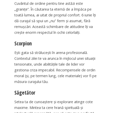
Cuvântul de ordine pentru tine astăzi este
„granițe”. În căutarea ta eternă de a împăca pe
toată lumea, ai uitat de propriul confort. 6 iunie îți
dă curajul să spui un „nu” ferm și asumat, fără
remușcări. Această schimbare de atitudine îți va
crește enorm respectul în ochii celorlalți.
Scorpion
Ești gata să strălucești în arena profesională.
Contextul zilei te va arunca în mijlocul unei situații
tensionate, unde abilitățile tale de lider vor
gestiona criza impecabil. Recompensele de ordin
moral (și, pe termen lung, cele materiale) vor fi pe
măsura curajului tău.
Săgetător
Setea ta de cunoaștere și explorare atinge cote
maxime. Mintea ta cere hrană spirituală și