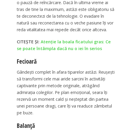
o pauză de reîncărcare. Dacă în ultima vreme ai
tras de tine la maximum, astăzi este obligatoriu să
te deconectezi de la tehnologie. O evadare în
natură sau reconectarea cu o veche pasiune îți vor
reda vitalitatea mai repede decât orice altceva.
CITEȘTE ȘI:
Atenție la boala ficatului gras: Ce
se poate întâmpla dacă nu o iei în serios
Fecioară
Gândești complet în afara tiparelor astăzi. Reușești
să transformi cele mai aride sarcini în activități
captivante prin metode originale, atrăgând
admirația colegilor. Pe plan emoțional, seara îți
rezervă un moment cald și neșteptat din partea
unei persoane dragi, care îți va readuce zâmbetul
pe buze.
Balanță