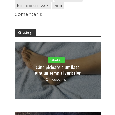
horoscop iunie 2026
zodii
Comentarii:
Citește și
SANATATE
Când picioarele umflate
sunt un semn al varicelor
07/08/2026