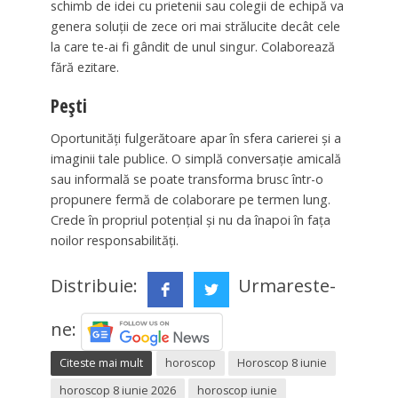
schimb de idei cu prietenii sau colegii de echipă va
genera soluții de zece ori mai strălucite decât cele
la care te-ai fi gândit de unul singur. Colaborează
fără ezitare.
Pești
Oportunități fulgerătoare apar în sfera carierei și a
imaginii tale publice. O simplă conversație amicală
sau informală se poate transforma brusc într-o
propunere fermă de colaborare pe termen lung.
Crede în propriul potențial și nu da înapoi în fața
noilor responsabilități.
Distribuie:
Urmareste-
ne:
Citeste mai mult
horoscop
Horoscop 8 iunie
horoscop 8 iunie 2026
horoscop iunie