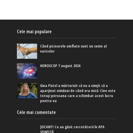
Cele mai populare
Când picioarele umflate sunt un semn al
varicelor
HOROSCOP 7 august 2026
Gina Pistol a mărturisit că nu a simțit că a
aparținut nimănui de când era mică: Cine este
totuși persoana care a schimbat acest lucru
pentru ea
Cele mai comentate
ȘOCANT! Ce au găsit cercetătorii în APA
SFINȚITĂ