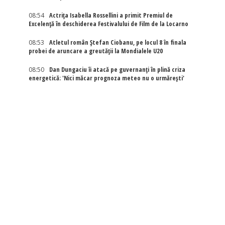
08:54
Actriţa Isabella Rossellini a primit Premiul de
Excelenţă în deschiderea Festivalului de Film de la Locarno
08:53
Atletul român Ștefan Ciobanu, pe locul 8 în finala
probei de aruncare a greutății la Mondialele U20
08:50
Dan Dungaciu îi atacă pe guvernanți în plină criza
energetică: 'Nici măcar prognoza meteo nu o urmărești'