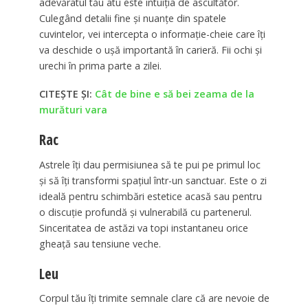
adevăratul tău atu este intuiția de ascultător.
Culegând detalii fine și nuanțe din spatele
cuvintelor, vei intercepta o informație-cheie care îți
va deschide o ușă importantă în carieră. Fii ochi și
urechi în prima parte a zilei.
CITEȘTE ȘI:
Cât de bine e să bei zeama de la
murături vara
Rac
Astrele îți dau permisiunea să te pui pe primul loc
și să îți transformi spațiul într-un sanctuar. Este o zi
ideală pentru schimbări estetice acasă sau pentru
o discuție profundă și vulnerabilă cu partenerul.
Sinceritatea de astăzi va topi instantaneu orice
gheață sau tensiune veche.
Leu
Corpul tău îți trimite semnale clare că are nevoie de