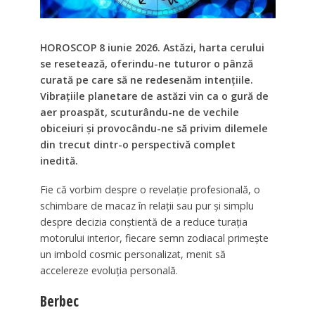
HOROSCOP 8 iunie 2026. Astăzi, harta cerului
se resetează, oferindu-ne tuturor o pânză
curată pe care să ne redesenăm intențiile.
Vibrațiile planetare de astăzi vin ca o gură de
aer proaspăt, scuturându-ne de vechile
obiceiuri și provocându-ne să privim dilemele
din trecut dintr-o perspectivă complet
inedită.
Fie că vorbim despre o revelație profesională, o
schimbare de macaz în relații sau pur și simplu
despre decizia conștientă de a reduce turația
motorului interior, fiecare semn zodiacal primește
un imbold cosmic personalizat, menit să
accelereze evoluția personală.
Berbec