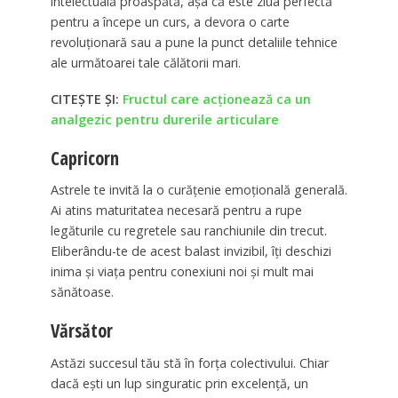
intelectuală proaspătă, așa că este ziua perfectă
pentru a începe un curs, a devora o carte
revoluționară sau a pune la punct detaliile tehnice
ale următoarei tale călătorii mari.
CITEȘTE ȘI:
Fructul care acționează ca un
analgezic pentru durerile articulare
Capricorn
Astrele te invită la o curățenie emoțională generală.
Ai atins maturitatea necesară pentru a rupe
legăturile cu regretele sau ranchiunile din trecut.
Eliberându-te de acest balast invizibil, îți deschizi
inima și viața pentru conexiuni noi și mult mai
sănătoase.
Vărsător
Astăzi succesul tău stă în forța colectivului. Chiar
dacă ești un lup singuratic prin excelență, un