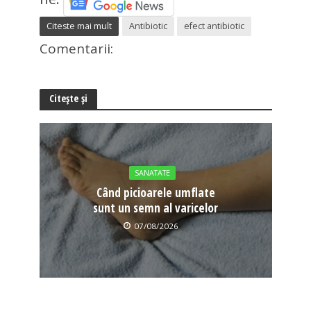
Citeste mai mult
Antibiotic
efect antibiotic
Comentarii:
Citește și
SANATATE
Când picioarele umflate
sunt un semn al varicelor
07/08/2026