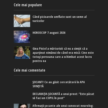
Cele mai populare
Când picioarele umflate sunt un semn al
varicelor
HOROSCOP 7 august 2026
Gina Pistol a mărturisit că nu a simțit că a
aparținut nimănui de când era mică: Cine este
totuși persoana care a schimbat acest lucru
pentru ea
Cele mai comentate
ȘOCANT! Ce au găsit cercetătorii în APA
SFINȚITĂ
DECLARAȚIA ȘOCANTĂ a unui preot: ”Este păcat
să faci un COPIL în post”
Afirmaţii şocante ale unui cunoscut neurolog: