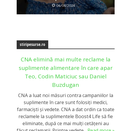
06/08/2026
stiripesurse.ro
CNA elimină mai multe reclame la
suplimente alimentare în care apar
Teo, Codin Maticiuc sau Daniel
Buzdugan
CNA a luat noi măsuri contra campaniilor la
suplimente în care sunt folosiţi medici,
farmacişti şi vedete. CNA a dat ordin ca toate
reclamele la suplimentele Boost4 Life să fie
eliminate, după ce mai mulți cetățeni au
făcut reclamații. Printre vedete...
Read more »