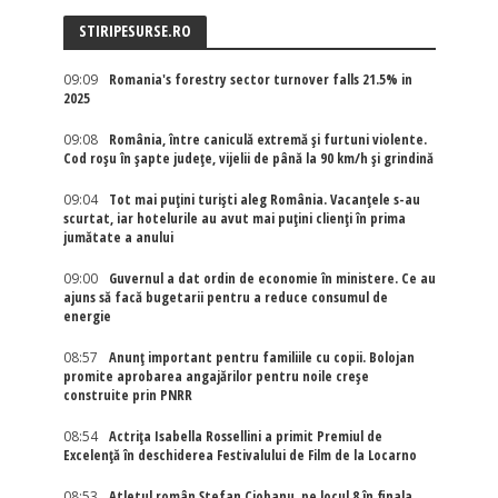
STIRIPESURSE.RO
09:09
Romania's forestry sector turnover falls 21.5% in
2025
09:08
România, între caniculă extremă și furtuni violente.
Cod roșu în șapte județe, vijelii de până la 90 km/h și grindină
09:04
Tot mai puțini turiști aleg România. Vacanțele s-au
scurtat, iar hotelurile au avut mai puțini clienți în prima
jumătate a anului
09:00
Guvernul a dat ordin de economie în ministere. Ce au
ajuns să facă bugetarii pentru a reduce consumul de
energie
08:57
Anunț important pentru familiile cu copii. Bolojan
promite aprobarea angajărilor pentru noile creșe
construite prin PNRR
08:54
Actriţa Isabella Rossellini a primit Premiul de
Excelenţă în deschiderea Festivalului de Film de la Locarno
08:53
Atletul român Ștefan Ciobanu, pe locul 8 în finala