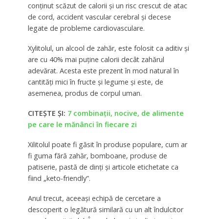
conținut scăzut de calorii și un risc crescut de atac
de cord, accident vascular cerebral și decese
legate de probleme cardiovasculare.
Xylitolul, un alcool de zahăr, este folosit ca aditiv și
are cu 40% mai puține calorii decât zahărul
adevărat. Acesta este prezent în mod natural în
cantități mici în fructe și legume și este, de
asemenea, produs de corpul uman.
CITEȘTE ȘI:
7 combinații, nocive, de alimente
pe care le mănânci în fiecare zi
Xilitolul poate fi găsit în produse populare, cum ar
fi guma fără zahăr, bomboane, produse de
patiserie, pastă de dinți și articole etichetate ca
fiind „keto-friendly”.
Anul trecut, aceeași echipă de cercetare a
descoperit o legătură similară cu un alt îndulcitor