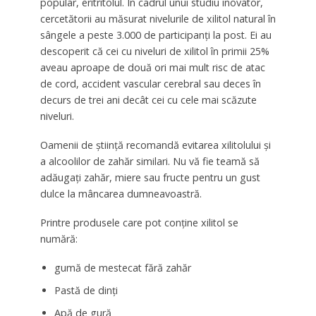
popular, eritritolul. În cadrul unui studiu inovator,
cercetătorii au măsurat nivelurile de xilitol natural în
sângele a peste 3.000 de participanți la post. Ei au
descoperit că cei cu niveluri de xilitol în primii 25%
aveau aproape de două ori mai mult risc de atac
de cord, accident vascular cerebral sau deces în
decurs de trei ani decât cei cu cele mai scăzute
niveluri.
Oamenii de știință recomandă evitarea xilitolului și
a alcoolilor de zahăr similari. Nu vă fie teamă să
adăugați zahăr, miere sau fructe pentru un gust
dulce la mâncarea dumneavoastră.
Printre produsele care pot conține xilitol se
numără:
gumă de mestecat fără zahăr
Pastă de dinți
Apă de gură