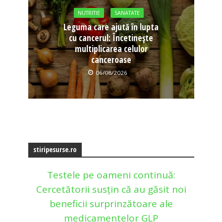
NUTRITIE
SANATATE
Leguma care ajută în lupta
cu cancerul: Încetinește
multiplicarea celulor
canceroase
06/08/2026
stiripesurse.ro
Testele pe oameni continuă:
Cercetătorii susțin că au găsit noi
beneficii surprinzătoare ale
medicamentelor GLP