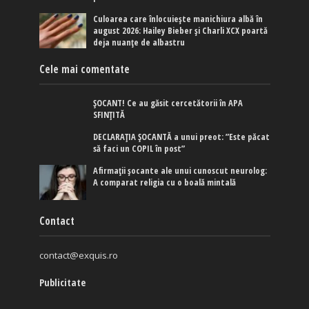
Culoarea care înlocuiește manichiura albă în
august 2026: Hailey Bieber și Charli XCX poartă
deja nuanțe de albastru
Cele mai comentate
ȘOCANT! Ce au găsit cercetătorii în APA
SFINȚITĂ
DECLARAȚIA ȘOCANTĂ a unui preot: ”Este păcat
să faci un COPIL în post”
Afirmaţii şocante ale unui cunoscut neurolog:
A comparat religia cu o boală mintală
Contact
contact@exquis.ro
Publicitate