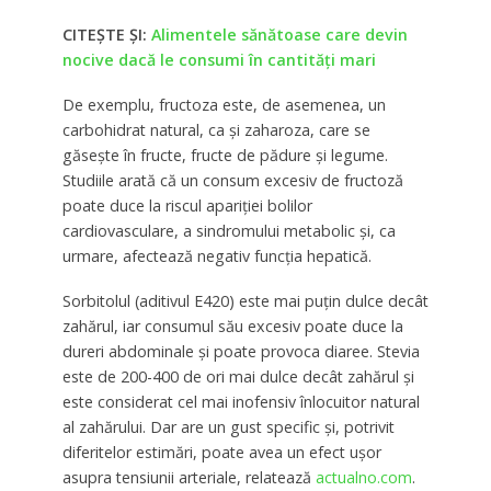
CITEȘTE ȘI:
Alimentele sănătoase care devin
nocive dacă le consumi în cantități mari
De exemplu, fructoza este, de asemenea, un
carbohidrat natural, ca și zaharoza, care se
găsește în fructe, fructe de pădure și legume.
Studiile arată că un consum excesiv de fructoză
poate duce la riscul apariției bolilor
cardiovasculare, a sindromului metabolic și, ca
urmare, afectează negativ funcția hepatică.
Sorbitolul (aditivul E420) este mai puțin dulce decât
zahărul, iar consumul său excesiv poate duce la
dureri abdominale și poate provoca diaree. Stevia
este de 200-400 de ori mai dulce decât zahărul și
este considerat cel mai inofensiv înlocuitor natural
al zahărului. Dar are un gust specific și, potrivit
diferitelor estimări, poate avea un efect ușor
asupra tensiunii arteriale, relatează
actualno.com
.