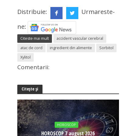
Distribuie:
Urmareste-
ne:
Citeste mai mult
accident vascular cerebral
atac de cord
ingredient din alimente
Sorbitol
Xylitol
Comentarii:
Citește și
HOROSCOP
HOROSCOP 7 august 2026