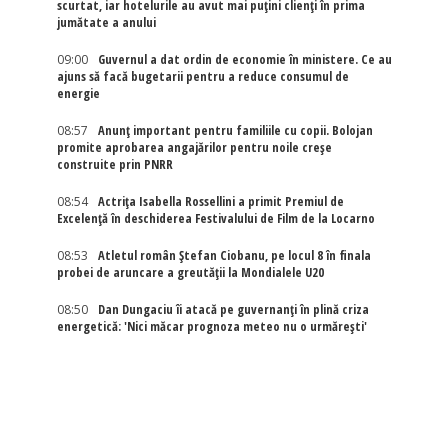
scurtat, iar hotelurile au avut mai puțini clienți în prima
jumătate a anului
09:00
Guvernul a dat ordin de economie în ministere. Ce au
ajuns să facă bugetarii pentru a reduce consumul de
energie
08:57
Anunț important pentru familiile cu copii. Bolojan
promite aprobarea angajărilor pentru noile creșe
construite prin PNRR
08:54
Actriţa Isabella Rossellini a primit Premiul de
Excelenţă în deschiderea Festivalului de Film de la Locarno
08:53
Atletul român Ștefan Ciobanu, pe locul 8 în finala
probei de aruncare a greutății la Mondialele U20
08:50
Dan Dungaciu îi atacă pe guvernanți în plină criza
energetică: 'Nici măcar prognoza meteo nu o urmărești'