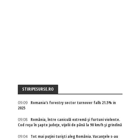
STIRIPESURSE.RO
09:09
Romania's forestry sector turnover falls 21.5% in
2025
09:08
România, între caniculă extremă și furtuni violente.
Cod roșu în șapte județe, vijelii de până la 90 km/h și grindină
09:04
Tot mai puțini turiști aleg România. Vacanțele s-au