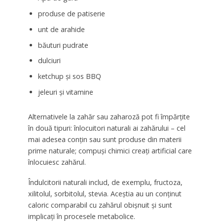
produse de patiserie
unt de arahide
băuturi pudrate
dulciuri
ketchup și sos BBQ
jeleuri și vitamine
Alternativele la zahăr sau zaharoză pot fi împărțite
în două tipuri: înlocuitori naturali ai zahărului – cel
mai adesea conțin sau sunt produse din materii
prime naturale; compuși chimici creați artificial care
înlocuiesc zahărul.
Îndulcitorii naturali includ, de exemplu, fructoza,
xilitolul, sorbitolul, stevia. Aceștia au un conținut
caloric comparabil cu zahărul obișnuit și sunt
implicați în procesele metabolice.