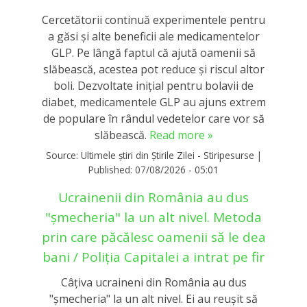
Cercetătorii continuă experimentele pentru
a găsi și alte beneficii ale medicamentelor
GLP. Pe lângă faptul că ajută oamenii să
slăbească, acestea pot reduce și riscul altor
boli. Dezvoltate inițial pentru bolavii de
diabet, medicamentele GLP au ajuns extrem
de populare în rândul vedetelor care vor să
slăbească.
Read more »
Source:
Ultimele știri din Știrile Zilei - Stiripesurse
|
Published:
07/08/2026 - 05:01
Ucrainenii din România au dus
"șmecheria" la un alt nivel. Metoda
prin care păcălesc oamenii să le dea
bani / Poliția Capitalei a intrat pe fir
Câțiva ucraineni din România au dus
"șmecheria" la un alt nivel. Ei au reușit să