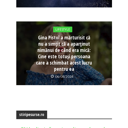
LIFESTYLE
Gina Pistol a mărturisit că
nu a simțit că a aparținut
nimănui de când era mică:
Cine este totuși persoana
care a schimbat acest lucru
pentru ea
06/08/2026
stiripesurse.ro