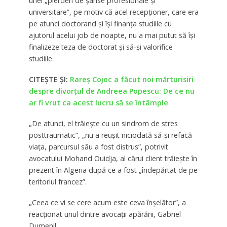
unei „pierderi de şanse profesionale şi
universitare”, pe motiv că acel recepţioner, care era
pe atunci doctorand şi îşi finanţa studiile cu
ajutorul acelui job de noapte, nu a mai putut să îşi
finalizeze teza de doctorat şi să-şi valorifice
studiile.
CITEȘTE ȘI:
Rareș Cojoc a făcut noi mărturisiri
despre divorțul de Andreea Popescu: De ce nu
ar fi vrut ca acest lucru să se întâmple
„De atunci, el trăieşte cu un sindrom de stres
posttraumatic”, „nu a reuşit niciodată să-şi refacă
viaţa, parcursul său a fost distrus”, potrivit
avocatului Mohand Ouidja, al cărui client trăieşte în
prezent în Algeria după ce a fost „îndepărtat de pe
teritoriul francez”.
„Ceea ce vi se cere acum este ceva înşelător”, a
reacţionat unul dintre avocaţii apărării, Gabriel
Dumenil.