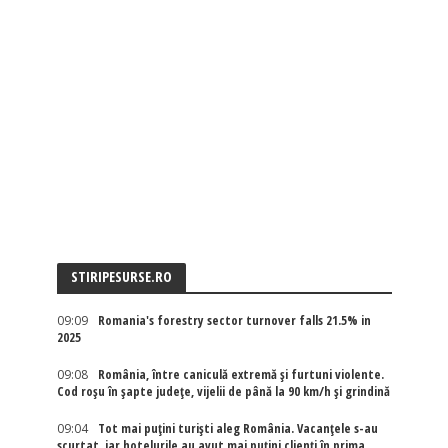
STIRIPESURSE.RO
09:09
Romania's forestry sector turnover falls 21.5% in
2025
09:08
România, între caniculă extremă și furtuni violente.
Cod roșu în șapte județe, vijelii de până la 90 km/h și grindină
09:04
Tot mai puțini turiști aleg România. Vacanțele s-au
scurtat, iar hotelurile au avut mai puțini clienți în prima