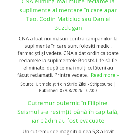
CNA elimină mai multe reclame la
suplimente alimentare în care apar
Teo, Codin Maticiuc sau Daniel
Buzdugan
CNA a luat noi măsuri contra campaniilor la
suplimente în care sunt folosiţi medici,
farmacişti şi vedete. CNA a dat ordin ca toate
reclamele la suplimentele Boost4 Life să fie
eliminate, după ce mai mulți cetățeni au
făcut reclamații. Printre vedete...
Read more »
Source:
Ultimele știri din Știrile Zilei - Stiripesurse
|
Published:
07/08/2026 - 07:00
Cutremur puternic în Filipine.
Seismul s-a resimțit până în capitală,
iar clădiri au fost evacuate
Un cutremur de magnitudinea 5,8 a lovit