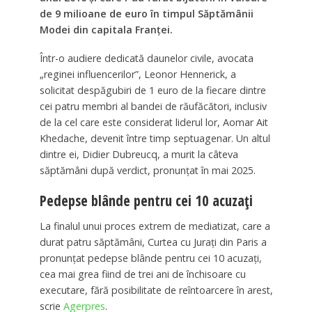
de 9 milioane de euro în timpul Săptămânii
Modei din capitala Franţei.
Într-o audiere dedicată daunelor civile, avocata
„reginei influencerilor”, Leonor Hennerick, a
solicitat despăgubiri de 1 euro de la fiecare dintre
cei patru membri al bandei de răufăcători, inclusiv
de la cel care este considerat liderul lor, Aomar Ait
Khedache, devenit între timp septuagenar. Un altul
dintre ei, Didier Dubreucq, a murit la câteva
săptămâni după verdict, pronunţat în mai 2025.
Pedepse blânde pentru cei 10 acuzați
La finalul unui proces extrem de mediatizat, care a
durat patru săptămâni, Curtea cu Juraţi din Paris a
pronunţat pedepse blânde pentru cei 10 acuzaţi,
cea mai grea fiind de trei ani de închisoare cu
executare, fără posibilitate de reîntoarcere în arest,
scrie
Agerpres
.