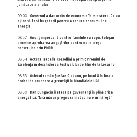
jumătate a anului
09:00
Guvernul a dat ordin de economie în ministere. Ce au
ajuns să facă bugetarii pentru a reduce consumul de
energie
08:57
Anunț important pentru familiile cu copii. Bolojan
promite aprobarea angajărilor pentru noile creșe
construite prin PNRR
08:54
Actriţa Isabella Rossellini a primit Premiul de
Excelenţă în deschiderea Festivalului de Film de la Locarno
08:53
Atletul român Ștefan Ciobanu, pe locul 8 în finala
probei de aruncare a greutății la Mondialele U20
08:50
Dan Dungaciu îi atacă pe guvernanți în plină criza
energetică: 'Nici măcar prognoza meteo nu o urmărești'