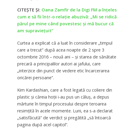
CITEȘTE ȘI:
Oana Zamfir de la Digi FM a înțeles
cum e să fii într-o relație abuzivă: „Mi se ridică
părul pe mine când povestesc și mă bucur că
am supraviețuit”
Curtea a explicat că a luat în considerare „timpul
care a trecut” după acea noapte de 2 spre 3
octombrie 2016 – nouă ani – şi starea de sănătate
precară a principalilor autori ai jafului, care
„interzice din punct de vedere etic încarcerarea
oricărei persoane”.
Kim Kardashian, care a fost legată cu coliere din
plastic şi căreia hoţii i-au pus un căluş, a depus
mărturie în timpul procesului despre teroarea
resimţită în acele momente. Luni, ea s-a declarat
„satisfăcută” de verdict şi pregătită „să întoarcă
pagina după acel capitol”.