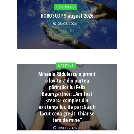
HOROSCOP
HOROSCOP 9 august 2026
08/08/2026
LIFESTYLE
Mihaela Rădulescu a primit
o lovitură din partea
părinților lui Felix
Baumgartner: „Am fost
ștearsă complet din
existența lui, de parcă aș fi
făcut ceva greșit. Chiar se
tem de mine”
08/08/2026