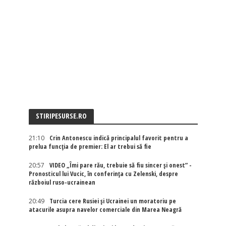
STIRIPESURSE.RO
21:10
Crin Antonescu indică principalul favorit pentru a
prelua funcția de premier: El ar trebui să fie
20:57
VIDEO „Îmi pare rău, trebuie să fiu sincer și onest” -
Pronosticul lui Vucic, în conferința cu Zelenski, despre
războiul ruso-ucrainean
20:49
Turcia cere Rusiei și Ucrainei un moratoriu pe
atacurile asupra navelor comerciale din Marea Neagră