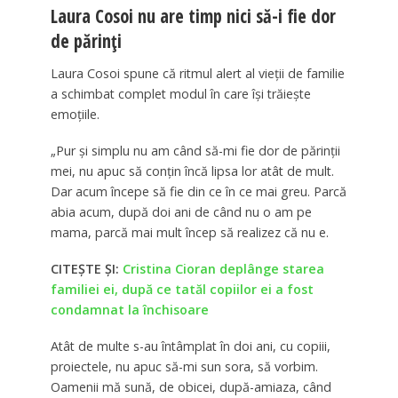
Laura Cosoi nu are timp nici să-i fie dor
de părinți
Laura Cosoi spune că ritmul alert al vieții de familie
a schimbat complet modul în care își trăiește
emoțiile.
„Pur și simplu nu am când să-mi fie dor de părinții
mei, nu apuc să conțin încă lipsa lor atât de mult.
Dar acum începe să fie din ce în ce mai greu. Parcă
abia acum, după doi ani de când nu o am pe
mama, parcă mai mult încep să realizez că nu e.
CITEȘTE ȘI:
Cristina Cioran deplânge starea
familiei ei, după ce tatăl copiilor ei a fost
condamnat la închisoare
Atât de multe s-au întâmplat în doi ani, cu copiii,
proiectele, nu apuc să-mi sun sora, să vorbim.
Oamenii mă sună, de obicei, după-amiaza, când