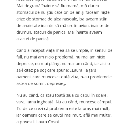
Mai degrabă înainte să fiu mamă, mă durea
stomacul de nu știu câte ori pe an și făceam niște
crize de stomac de alea nasoale, ba aveam stări
de anxietate înainte să mă urc în avion, înainte de
drumuri, atacuri de panică. Mai înainte aveam
atacuri de panică.
Când a început viața mea să se umple, în sensul de
full, nu mai am nicio problemă, nu mai am nicio
depresie, nu mai plâng, nu mai am când, iar aici o
să-l citez pe soț care spune: „Laura, la țară,
oamenii care muncesc toată ziua, n-au problemele
astea de somn, depresie„.
Nu au când, că stau toată ziua cu capul în soare,
vara, iarna îngheață. Nu au când, muncesc câmpul.
Tu de ce crezi că problema este la oraș mai mult,
iar oamenii care se caută mai mult, află mai multe’,
a povestit Laura Cosoi.