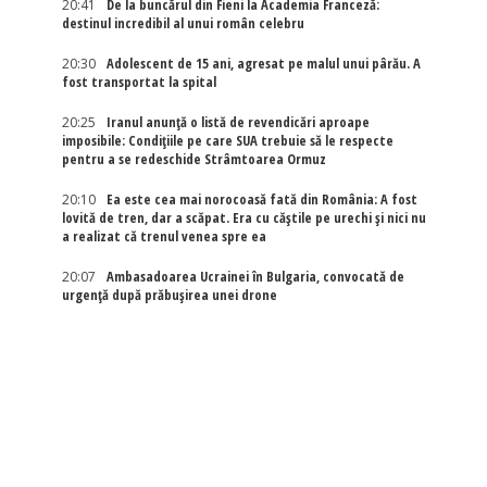
20:41
De la buncărul din Fieni la Academia Franceză:
destinul incredibil al unui român celebru
20:30
Adolescent de 15 ani, agresat pe malul unui pârău. A
fost transportat la spital
20:25
Iranul anunță o listă de revendicări aproape
imposibile: Condițiile pe care SUA trebuie să le respecte
pentru a se redeschide Strâmtoarea Ormuz
20:10
Ea este cea mai norocoasă fată din România: A fost
lovită de tren, dar a scăpat. Era cu căștile pe urechi și nici nu
a realizat că trenul venea spre ea
20:07
Ambasadoarea Ucrainei în Bulgaria, convocată de
urgență după prăbușirea unei drone