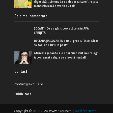
digestivă: „Limonada de deparazitare”, rețeta
mănăstirească devenită virală
Cele mai comentate
ȘOCANT! Ce au găsit cercetătorii în APA
SFINȚITĂ
DECLARAȚIA ȘOCANTĂ a unui preot: ”Este păcat
să faci un COPIL în post”
Afirmaţii şocante ale unui cunoscut neurolog:
A comparat religia cu o boală mintală
Contact
contact@exquis.ro
Publicitate
Copyright © 2017-2024. www.exquis.ro |
Modifică setări