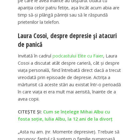
pe care le avea înainte au dispărut odată cu
apariția celor patru fetițe, așa încât acum abia are
timp să-și plângă părinții sau să le răspundă
prietenilor la telefon.
Laura Cosoi, despre depresie și atacuri
de panică
Invitată în cadrul
podcastului Elite cu Faier
, Laura
Cosoi a discutat atât despre carieră, cât și despre
viața personală, fiind întrebată direct dacă a trecut
vreodată prin episoade de depresie. Actrița a
mărturisit că aceste stări au existat într-o perioadă
în care viața ei era mult mai aerisită, înainte de a
avea copii.
CITEȘTE ȘI:
Cum se înțelege Mihai Albu cu
fosta soție, Iulia Albu, la 12 ani de la divorț
„Asta nu am. (nr. Momente depresive). Trebuie să
recunosc faptul că suntem o familie numeroasă.