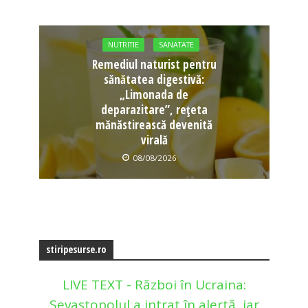
NUTRITIE
SANATATE
Remediul naturist pentru
sănătatea digestivă:
„Limonada de
deparazitare”, rețeta
mănăstirească devenită
virală
08/08/2026
stiripesurse.ro
LIVE TEXT - Război în Ucraina:
Sevastopolul a intrat în alertă, iar