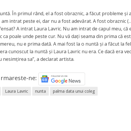
untă. În primul rând, el a fost obraznic, a făcut probleme și 
ă am intrat peste ei, dar nu a fost adevărat. A fost obraznic (
ofensat? A intrat Laura Lavric. Nu am intrat de capul meu, că
uc ca poale unde peste cur. Nu vă dați seama din prima că es
mereu, nu e prima dată. A mai fost la o nuntă și a făcut la fel
l era cunoscut la nuntă și Laura Lavric nu era. Ce dacă era ve
 nesimțirea sa”, a declarat artista.
rmareste-ne:
Laura Lavric
nunta
palma data unui coleg