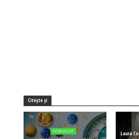
Citește și
HOROSCOP
Laura Co