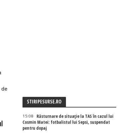
a
i
e de
STIRIPESURSE.RO
15:08
Răsturnare de situație la TAS în cazul lui
ul
Cosmin Matei: fotbalistul lui Sepsi, suspendat
pentru dopaj