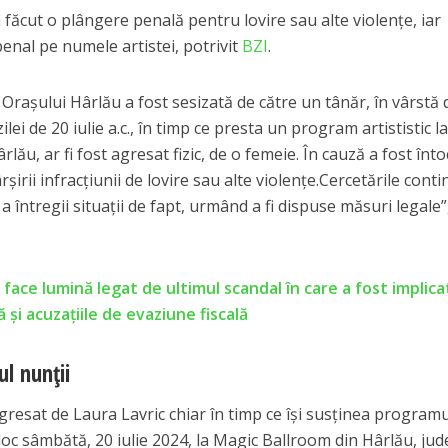
a făcut o plângere penală pentru lovire sau alte violențe, iar
penal pe numele artistei, potrivit
BZI
.
ția Orașului Hârlău a fost sesizată de către un tânăr, în vârstă
ilei de 20 iulie a.c., în timp ce presta un program artististic l
ău, ar fi fost agresat fizic, de o femeie. În cauză a fost înt
irii infracțiunii de lovire sau alte violențe.Cercetările conti
 a întregii situații de fapt, urmând a fi dispuse măsuri legale”
ace lumină legat de ultimul scandal în care a fost implica
 și acuzațiile de evaziune fiscală
l nunții
gresat de Laura Lavric chiar în timp ce își susținea programu
 loc sâmbătă, 20 iulie 2024, la Magic Ballroom din Hârlău, jud