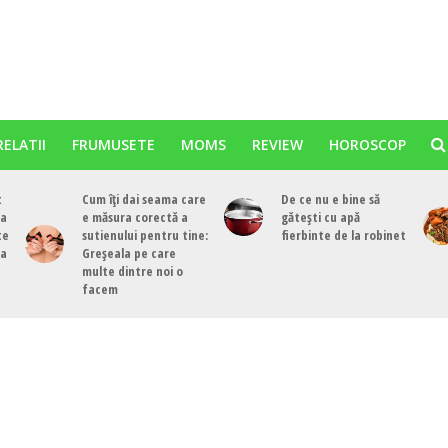
RELATII
FRUMUSETE
MOMS
REVIEW
HOROSCOP
t
Cum îți dai seama care
De ce nu e bine să
ea
e măsura corectă a
gătești cu apă
te
sutienului pentru tine:
fierbinte de la robinet
ea
Greșeala pe care
multe dintre noi o
facem