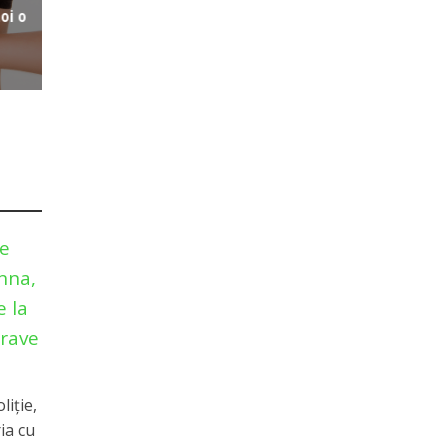
oi o
ie
Anna,
e la
grave
liţie,
ia cu