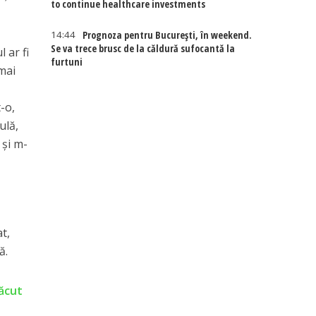
to continue healthcare investments
14:44
Prognoza pentru București, în weekend.
Se va trece brusc de la căldură sufocantă la
 ar fi
furtuni
mai
-o,
ulă,
 și m-
t,
ă.
făcut