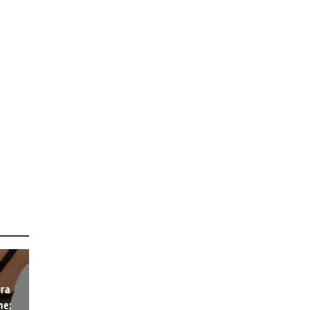
ura
ne: