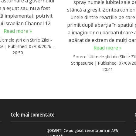
 răsturnare a guvernului
spray numele iubitei sale p
n a eșuat sau nu a fost
stâncă a greșit. Zontea come
tă implementat, potrivit
unele dintre reacţiile pe care
i israelian Channel 12.
primit după aparţia în spaţiul 
Read more »
a imaginilor cu bărbatul care 
apărat de extrem de mulți oa
Ultimele știri din Știrile Zilei -
rse
|
Published:
07/08/2026 -
Read more »
20:50
Source:
Ultimele știri din Știrile Zil
Stiripesurse
|
Published:
07/08/20
20:41
Cele mai comentate
ȘOCANT! Ce au găsit cercetătorii în APA