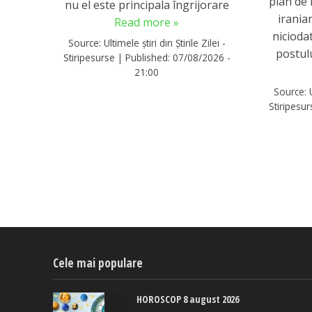
plan de
nu el este principala îngrijorare
irania
Read more »
nicioda
Source:
Ultimele știri din Știrile Zilei -
postulu
Stiripesurse
|
Published:
07/08/2026 -
21:00
Source:
Stiripesu
Cele mai populare
HOROSCOP 8 august 2026