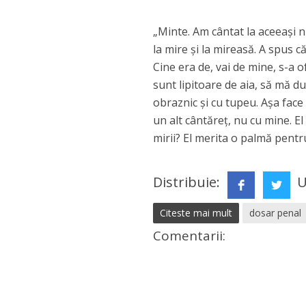
„Minte. Am cântat la aceeași n
la mire și la mireasă. A spus c
Cine era de, vai de mine, s-a 
sunt lipitoare de aia, să mă d
obraznic și cu tupeu. Așa face 
un alt cântăreț, nu cu mine. E
mirii? El merita o palmă pentru
Distribuie:
U
Citeste mai mult
dosar penal
Comentarii: