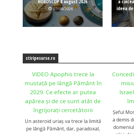
HOROSCOP 8 august 2026
a cince
ideea de
07/08/2026
stiripesurse.ro
VIDEO Apophis trece la
Concedi
mustață pe lângă Pământ în
misi
2029. Ce efecte ar putea
Israe
apărea și de ce sunt atât de
îm
îngrijorați cercetătorii
Șeful Mo
a demis do
Un asteroid uriaș va trece la limită
domeniul
pe lângă Pământ, dar, paradoxal,