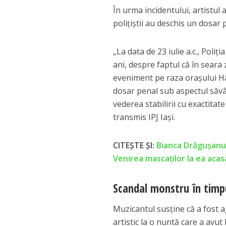
În urma incidentului, artistul 
polițiștii au deschis un dosar 
„La data de 23 iulie a.c., Poli
ani, despre faptul că în seara z
eveniment pe raza orașului Hârl
dosar penal sub aspectul săvârș
vederea stabilirii cu exactitate
transmis IPJ Iași.
CITEȘTE ȘI:
Bianca Drăgușanu f
Venirea mascaților la ea acasă
Scandal monstru în timpu
Muzicantul susține că a fost a
artistic la o nuntă care a avut