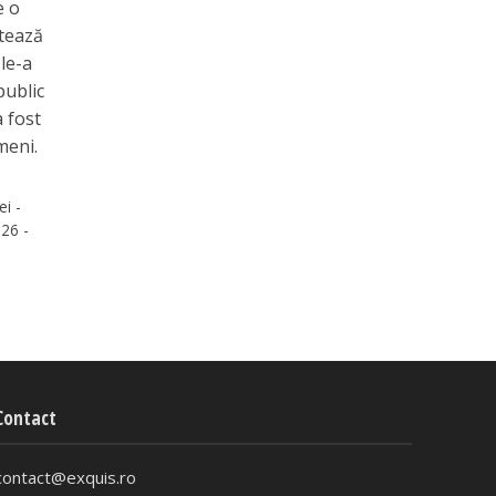
e o
ntează
 le-a
public
a fost
meni.
ei -
26 -
Contact
contact@exquis.ro