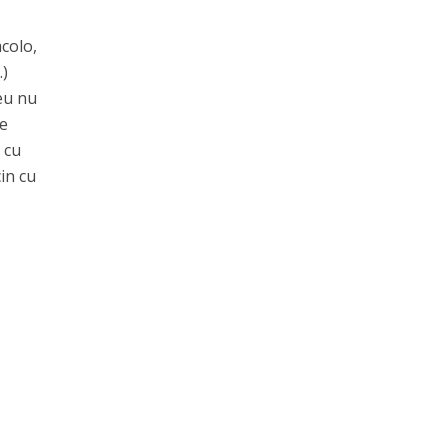
acolo,
…)
 eu nu
te
 cu
cin cu