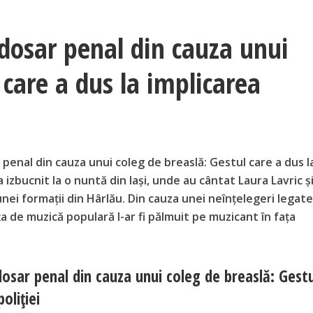
 dosar penal din cauza unui
 care a dus la implicarea
r penal din cauza unui coleg de breaslă: Gestul care a dus l
 a izbucnit la o nuntă din Iași, unde au cântat Laura Lavric ș
nei formații din Hârlău. Din cauza unei neînțelegeri legat
a de muzică populară l-ar fi pălmuit pe muzicant în fața
 dosar penal din cauza unui coleg de breaslă: Gest
oliției