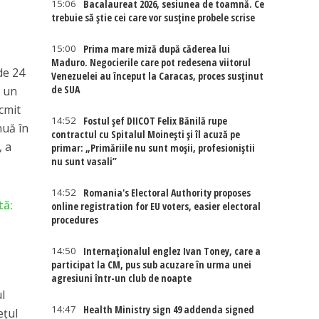
15:06
Bacalaureat 2026, sesiunea de toamnă. Ce
trebuie să știe cei care vor susține probele scrise
15:00
Prima mare miză după căderea lui
Maduro. Negocierile care pot redesena viitorul
 de 24
Venezuelei au început la Caracas, proces susținut
de SUA
a un
ocmit
14:52
Fostul șef DIICOT Felix Bănilă rupe
nuă în
contractul cu Spitalul Moinești și îl acuză pe
, a
primar: „Primăriile nu sunt moșii, profesioniștii
nu sunt vasali”
14:52
Romania's Electoral Authority proposes
tă:
online registration for EU voters, easier electoral
procedures
14:50
Internaţionalul englez Ivan Toney, care a
participat la CM, pus sub acuzare în urma unei
agresiuni într-un club de noapte
l
14:47
Health Ministry sign 49 addenda signed
ețul