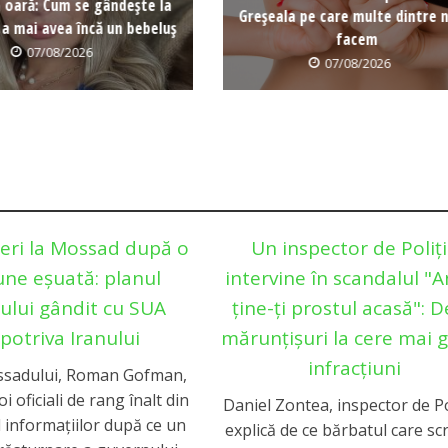
a oară: Cum se gândește la
Greșeala pe care multe dintre n
 a mai avea încă un bebeluș
facem
07/08/2026
07/08/2026
eri la Mossad după o
Un inspector de Poliț
une eșuată: planul
intervine în scandalul "
lului gândit cu SUA
ține-ți prostul acasă": D
potriva Iranului
mărunțișuri la cere mai 
infracțiuni
ssadului, Roman Gofman,
i oficiali de rang înalt din
Daniel Zontea, inspector de Po
 informațiilor după ce un
explică de ce bărbatul care scr