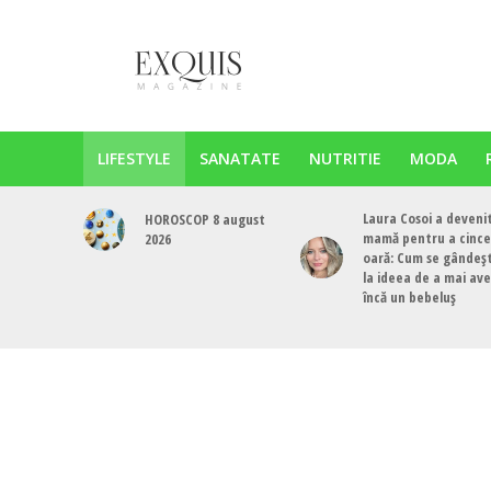
LIFESTYLE
SANATATE
NUTRITIE
MODA
Laura Cosoi a deveni
HOROSCOP 8 august
mamă pentru a cinc
2026
oară: Cum se gândeș
la ideea de a mai av
încă un bebeluș