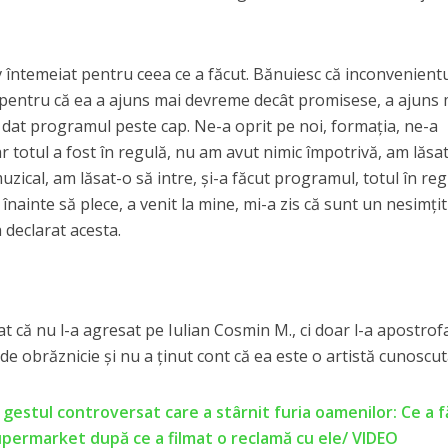
 întemeiat pentru ceea ce a făcut. Bănuiesc că inconvenientul
 pentru că ea a ajuns mai devreme decât promisese, a ajuns 
a dat programul peste cap. Ne-a oprit pe noi, formația, ne-a
ar totul a fost în regulă, nu am avut nimic împotrivă, am lăsat
cal, am lăsat-o să intre, și-a făcut programul, totul în reg
 înainte să plece, a venit la mine, mi-a zis că sunt un nesimțit
a declarat acesta.
at că nu l-a agresat pe Iulian Cosmin M., ci doar l-a apostrofa
e obrăznicie și nu a ținut cont că ea este o artistă cunoscut
 gestul controversat care a stârnit furia oamenilor: Ce a 
permarket după ce a filmat o reclamă cu ele/ VIDEO