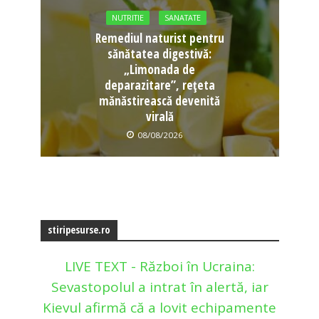
NUTRITIE
SANATATE
Remediul naturist pentru
sănătatea digestivă:
„Limonada de
deparazitare”, rețeta
mănăstirească devenită
virală
08/08/2026
stiripesurse.ro
LIVE TEXT - Război în Ucraina:
Sevastopolul a intrat în alertă, iar
Kievul afirmă că a lovit echipamente