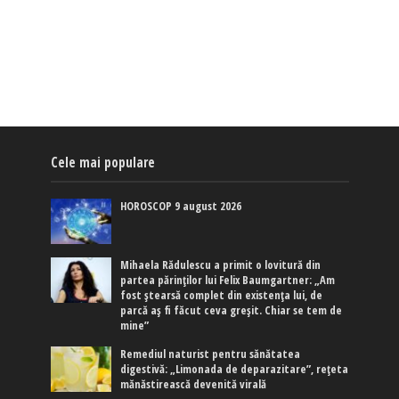
Cele mai populare
HOROSCOP 9 august 2026
Mihaela Rădulescu a primit o lovitură din
partea părinților lui Felix Baumgartner: „Am
fost ștearsă complet din existența lui, de
parcă aș fi făcut ceva greșit. Chiar se tem de
mine”
Remediul naturist pentru sănătatea
digestivă: „Limonada de deparazitare”, rețeta
mănăstirească devenită virală