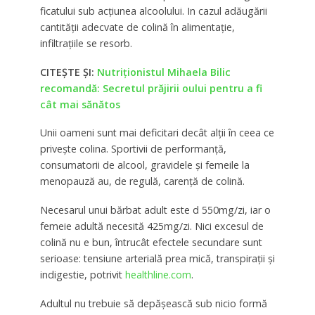
ficatului sub acţiunea alcoolului. In cazul adăugării
cantităţii adecvate de colină în alimentaţie,
infiltraţiile se resorb.
CITEȘTE ȘI:
Nutriționistul Mihaela Bilic
recomandă: Secretul prăjirii oului pentru a fi
cât mai sănătos
Unii oameni sunt mai deficitari decât alții în ceea ce
privește colina. Sportivii de performanță,
consumatorii de alcool, gravidele și femeile la
menopauză au, de regulă, carență de colină.
Necesarul unui bărbat adult este d 550mg/zi, iar o
femeie adultă necesită 425mg/zi. Nici excesul de
colină nu e bun, întrucât efectele secundare sunt
serioase: tensiune arterială prea mică, transpirații și
indigestie, potrivit
healthline.com
.
Adultul nu trebuie să depășească sub nicio formă