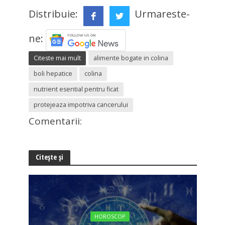
Distribuie:
Urmareste-
ne:
Citeste mai mult
alimente bogate in colina
boli hepatice
colina
nutrient esential pentru ficat
protejeaza impotriva cancerului
Comentarii:
Citește și
HOROSCOP