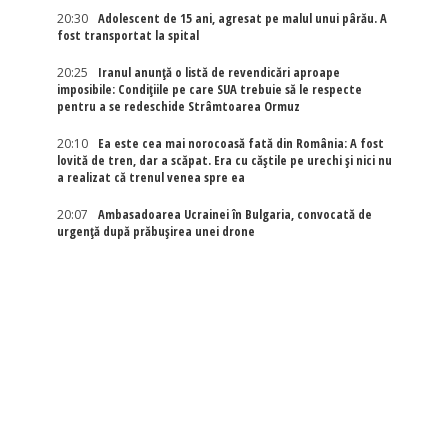
20:30
Adolescent de 15 ani, agresat pe malul unui pârău. A
fost transportat la spital
20:25
Iranul anunță o listă de revendicări aproape
imposibile: Condițiile pe care SUA trebuie să le respecte
pentru a se redeschide Strâmtoarea Ormuz
20:10
Ea este cea mai norocoasă fată din România: A fost
lovită de tren, dar a scăpat. Era cu căștile pe urechi și nici nu
a realizat că trenul venea spre ea
20:07
Ambasadoarea Ucrainei în Bulgaria, convocată de
urgență după prăbușirea unei drone