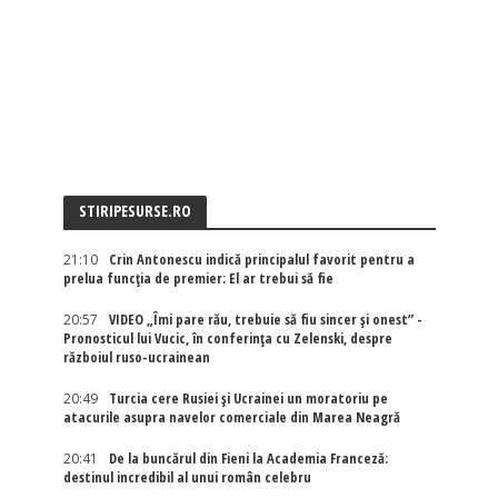
STIRIPESURSE.RO
21:10
Crin Antonescu indică principalul favorit pentru a
prelua funcția de premier: El ar trebui să fie
20:57
VIDEO „Îmi pare rău, trebuie să fiu sincer și onest” -
Pronosticul lui Vucic, în conferința cu Zelenski, despre
războiul ruso-ucrainean
20:49
Turcia cere Rusiei și Ucrainei un moratoriu pe
atacurile asupra navelor comerciale din Marea Neagră
20:41
De la buncărul din Fieni la Academia Franceză:
destinul incredibil al unui român celebru