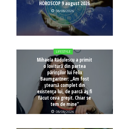
HOROSCOP 9 august 2026
08/08/2026
LIFESTYLE
Mihaela Rădulescu a primit
o lovitură din partea
părinților lui Felix
Baumgartner: „Am fost
ștearsă complet din
existența lui, de parcă aș fi
făcut ceva greșit. Chiar se
tem de mine”
08/08/2026