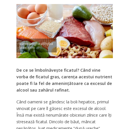
parentinghealthyba
bies.com
De ce se îmbolnăvește ficatul? Când vine
vorba de ficatul gras, carența acestui nutrient
poate fi la fel de amenințătoare ca excesul de
alcool sau zahărul rafinat.
Când oamenii se gândesc la boli hepatice, primul
vinovat pe care îl găsesc este excesul de alcool.
Însă mai există nenumărate obiceiuri zilnice care îți
stresează ficatul. Dincolo de băut, mâncat
nesănătos, luat medicamente ”după ureche”.