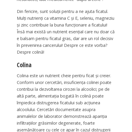
Din fericire, sunt soluții pentru a ne ajuta ficatul.
Mulți nutrienți ca vitamina C și E, seleniu, magneziu
și zinc contribuie la buna funcționare a ficatului!
Însă mai există un nutrient esențial care nu doar că
e balsam pentru ficatul gras, dar are un rol decisiv
în prevenirea cancerului! Despre ce este vorba?
Despre colină!
Colina
Colina este un nutrient cheie pentru ficat și creier.
Conform unor cercetări, insuficienţa colinei poate
contribui la dezvoltarea cirozei la alcoolici; pe de
altă parte, alimentaţia bogată în colină poate
împiedica distrugerea ficatului sub acţiunea
alcoolului. Cercetări documentate asupra
animalelor de laborator demonstrează apariţia
infiltraţiilor grăsimilor degenerate, foarte
asemănătoare cu cele ce apar în cazul distrugerii