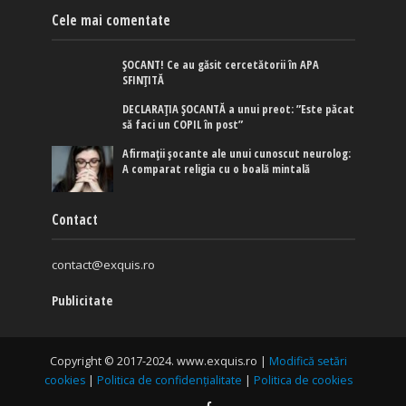
Cele mai comentate
ȘOCANT! Ce au găsit cercetătorii în APA
SFINȚITĂ
DECLARAȚIA ȘOCANTĂ a unui preot: ”Este păcat
să faci un COPIL în post”
Afirmaţii şocante ale unui cunoscut neurolog:
A comparat religia cu o boală mintală
Contact
contact@exquis.ro
Publicitate
Copyright © 2017-2024. www.exquis.ro |
Modifică setări
cookies
|
Politica de confidențialitate
|
Politica de cookies