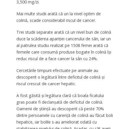
3,500 mg/zi.
Mai multe studii arată că un la nivel optim de
colină, scade considerabil riscul de cancer.
Trei studii separate arată că un nivel bun de colină
duce la scăderea apariției cancerului de sân, iar un
al patrulea studiu realizat pe 1508 femei arată că
femeile care consumă produse bogate în colină își
reduc riscul de a face cancer la sân cu 24%.
Cercetările timpurii efectuate pe animale au
descoperit o legătură între deficitul de colină și
riscul crescut de cancer hepatic.
A fost găsită și legătura clară că boala ficatului
gras poate fi declanșată de deficitul de colină.
Oamenii de știință au descoperit că peste 70%
dintre persoanele cu carență de colină au făcut boli
hepatice, iar bolile s-au ameliorat odată cu
stabilizarea nivelului de colină. Așadar, cu cât aveți