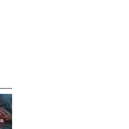
a
UA: