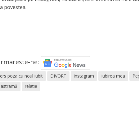
ja povestea.
rmareste-ne:
ters poza cu noul iubit
DIVORT
instagram
iubirea mea
Pe
Pastramă
relatie