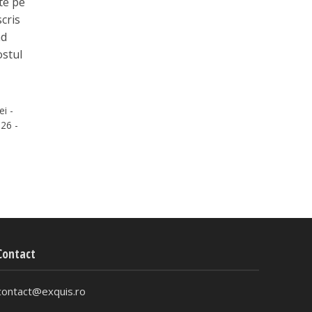
te pe
scris
nd
ostul
ei -
26 -
Contact
contact@exquis.ro