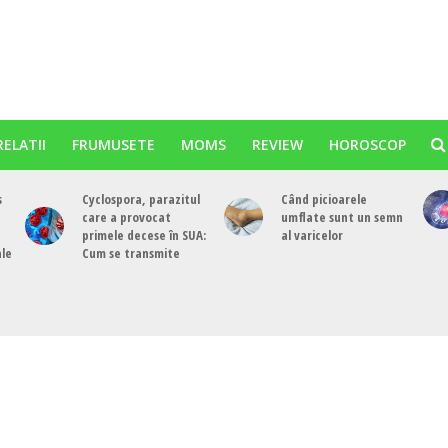
RELATII
FRUMUSETE
MOMS
REVIEW
HOROSCOP
s
Cyclospora, parazitul
Când picioarele
care a provocat
umflate sunt un semn
primele decese în SUA:
al varicelor
ale
Cum se transmite