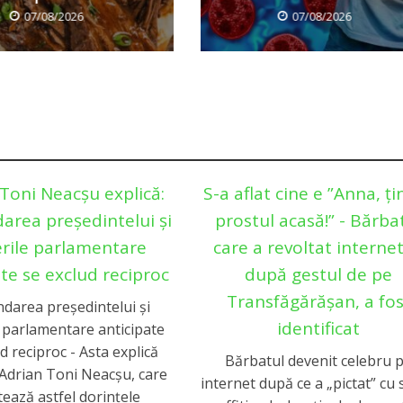
07/08/2026
07/08/2026
Toni Neacșu explică:
S-a aflat cine e ”Anna, ţi
area președintelui și
prostul acasă!” - Bărba
erile parlamentare
care a revoltat internet
ate se exclud reciproc
după gestul de pe
Transfăgărășan, a fos
darea președintelui și
identificat
e parlamentare anticipate
d reciproc - Asta explică
Bărbatul devenit celebru 
 Adrian Toni Neacșu, care
internet după ce a „pictat” cu
ează astfel dorințele