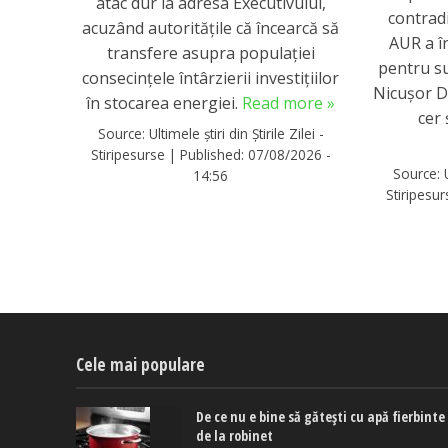
atac dur la adresa Executivului,
contradi
acuzând autoritățile că încearcă să
AUR a î
transfere asupra populației
pentru s
consecințele întârzierii investițiilor
Nicușor Da
în stocarea energiei.
Read more »
cer 
Source:
Ultimele știri din Știrile Zilei -
Stiripesurse
|
Published:
07/08/2026 -
Source:
14:56
Stiripesu
Cele mai populare
De ce nu e bine să gătești cu apă fierbinte
de la robinet