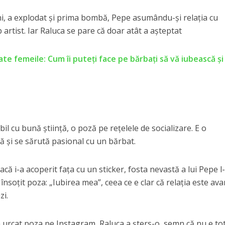
i, a explodat și prima bombă, Pepe asumându-și relația cu
rtist. Iar Raluca se pare că doar atât a așteptat
te femeile: Cum îi puteţi face pe bărbaţi să vă iubească şi
il cu bună știință, o poză pe rețelele de socializare. E o
tă și se sărută pasional cu un bărbat.
acă i-a acoperit fața cu un sticker, fosta nevastă a lui Pepe l
a însoțit poza: „Iubirea mea”, ceea ce e clar că relația este av
zi.
a urcat poza pe Instagram, Raluca a șters-o, semn că nu e to