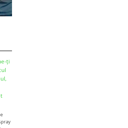
ne-ţi
tul
ul,
t
pe
 spray