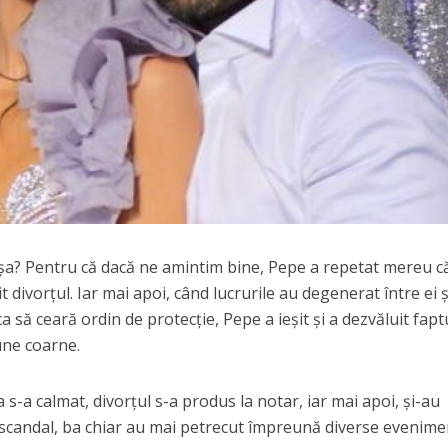
 așa? Pentru că dacă ne amintim bine, Pepe a repetat mereu c
t divorțul. Iar mai apoi, când lucrurile au degenerat între ei ș
ca să ceară ordin de protecție, Pepe a ieșit și a dezvăluit fapt
une coarne.
a s-a calmat, divorțul s-a produs la notar, iar mai apoi, și-au
ă scandal, ba chiar au mai petrecut împreună diverse evenime