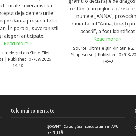
graffiti o declaraţie de dragos
ctorii ale suveraniștilor.
o stâncă, în mijlocul căreia a 
nceput deja demersurile
numele „ANNA”, provocâ
uspendarea președintelui
comentariul ”Anna, ţine-ţi pr
n. În paralel, suveraniștii
acasă!”, a fost identificat
și alegeri anticipate.
Read more »
Read more »
Source:
Ultimele știri din Știrile Zil
Ultimele știri din Știrile Zilei -
Stiripesurse
|
Published:
07/08/20
rse
|
Published:
07/08/2026 -
14:40
14:48
Cele mai comentate
ȘOCANT! Ce au găsit cercetătorii în APA
SFINȚITĂ