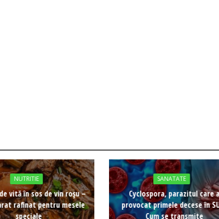
NUTRITIE
SANATATE
de vită în sos de vin roșu –
Cyclospora, parazitul care 
rat rafinat pentru mesele
provocat primele decese în S
speciale
Cum se transmite