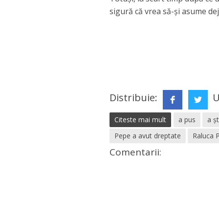
sigură că vrea să-și asume de
Distribuie:
U
Citeste mai mult
a pus
a ș
Pepe a avut dreptate
Raluca 
Comentarii: