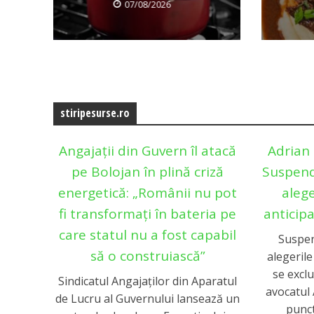
07/08/2026
stiripesurse.ro
Angajații din Guvern îl atacă
Adrian 
pe Bolojan în plină criză
Suspend
energetică: „Românii nu pot
aleg
fi transformați în bateria pe
anticip
care statul nu a fost capabil
Suspen
să o construiască”
alegeril
se exclu
Sindicatul Angajaților din Aparatul
avocatul
de Lucru al Guvernului lansează un
punct