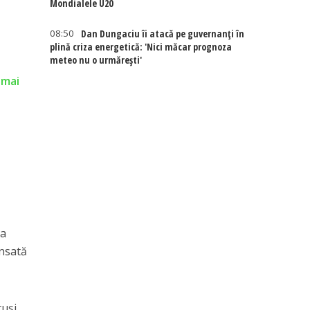
Mondialele U20
08:50
Dan Dungaciu îi atacă pe guvernanți în
plină criza energetică: 'Nici măcar prognoza
meteo nu o urmărești'
 mai
-a
ansată
tuși