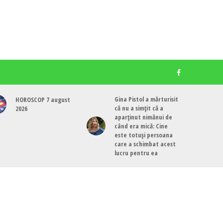
Gina Pistol a mărturisit
HOROSCOP 7 august
că nu a simțit că a
2026
aparținut nimănui de
când era mică: Cine
este totuși persoana
care a schimbat acest
lucru pentru ea