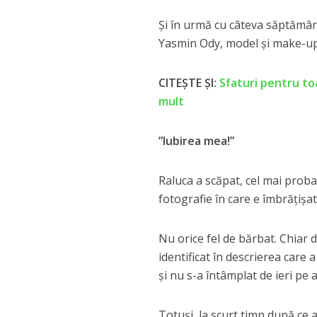
Și în urmă cu câteva săptămân
Yasmin Ody, model și make-up a
CITEȘTE ȘI:
Sfaturi pentru toa
mult
”Iubirea mea!”
Raluca a scăpat, cel mai probab
fotografie în care e îmbrățișa
Nu orice fel de bărbat. Chiar d
identificat în descrierea care 
și nu s-a întâmplat de ieri pe a
Totuși, la scurt timp după ce 