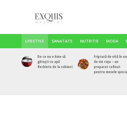
LIFESTYLE
SANATATE
NUTRITIE
MODA
De ce nu e bine să
Friptură de vită în so
gătești cu apă
de vin roșu – un
fierbinte de la robinet
preparat rafinat
pentru mesele speci