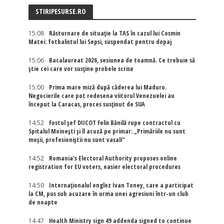
STIRIPESURSE.RO
15:08
Răsturnare de situație la TAS în cazul lui Cosmin
Matei: fotbalistul lui Sepsi, suspendat pentru dopaj
15:06
Bacalaureat 2026, sesiunea de toamnă. Ce trebuie să
știe cei care vor susține probele scrise
15:00
Prima mare miză după căderea lui Maduro.
Negocierile care pot redesena viitorul Venezuelei au
început la Caracas, proces susținut de SUA
14:52
Fostul șef DIICOT Felix Bănilă rupe contractul cu
Spitalul Moinești și îl acuză pe primar: „Primăriile nu sunt
moșii, profesioniștii nu sunt vasali”
14:52
Romania's Electoral Authority proposes online
registration for EU voters, easier electoral procedures
14:50
Internaţionalul englez Ivan Toney, care a participat
la CM, pus sub acuzare în urma unei agresiuni într-un club
de noapte
14:47
Health Ministry sign 49 addenda signed to continue