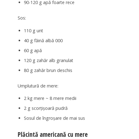
90-120 g apă foarte rece
Sos:
110 g unt
40 g făină albă 000
60 g apă
120 g zahăr alb granulat
80 g zahăr brun deschis
Umplutură de mere:
2 kg mere ~ 8 mere medii
2 g scorțișoară pudră
Sosul de îngroșare de mai sus
Plăcintă americană cu mere