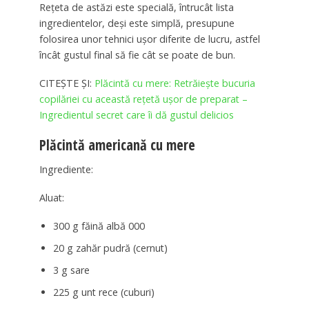
Rețeta de astăzi este specială, întrucât lista
ingredientelor, deși este simplă, presupune
folosirea unor tehnici ușor diferite de lucru, astfel
încât gustul final să fie cât se poate de bun.
CITEȘTE ȘI:
Plăcintă cu mere: Retrăiește bucuria
copilăriei cu această rețetă ușor de preparat –
Ingredientul secret care îi dă gustul delicios
Plăcintă americană cu mere
Ingrediente:
Aluat:
300 g făină albă 000
20 g zahăr pudră (cernut)
3 g sare
225 g unt rece (cuburi)