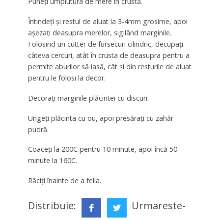
Puneți umplutura de mere în crustă.
Întindeți și restul de aluat la 3-4mm grosime, apoi
așezați deasupra merelor, sigilând marginile.
Folosind un cutter de fursecuri cilindric, decupați
câteva cercuri, atât în crusta de deasupra pentru a
permite aburilor să iasă, cât și din resturile de aluat
pentru le folosi la decor.
Decorați marginile plăcintei cu discuri.
Ungeți plăcinta cu ou, apoi presărați cu zahăr
pudră.
Coaceți la 200C pentru 10 minute, apoi încă 50
minute la 160C.
Răciți înainte de a felia.
Distribuie:
Urmareste-