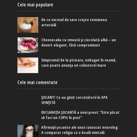
Cele mai populare
De ce excesul de sare crește tensiunea
arterială
Cheesecake cu zmeură și ciocolată albă – un
desert elegant, fără compromisuri
Simptomul de la picioare, nebagat în seamă,
care poate anunța un colesterol mare
Cele mai comentate
ȘOCANT! Ce au găsit cercetătorii în APA
SFINȚITĂ
DECLARAȚIA ȘOCANTĂ a unui preot: ”Este păcat
să faci un COPIL în post”
Afirmaţii şocante ale unui cunoscut neurolog:
A comparat religia cu o boală mintală