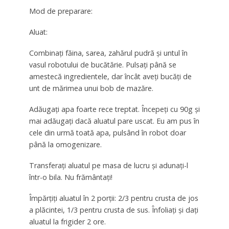
Mod de preparare:
Aluat:
Combinați făina, sarea, zahărul pudră și untul în
vasul robotului de bucătărie. Pulsați până se
amestecă ingredientele, dar încât aveți bucăți de
unt de mărimea unui bob de mazăre.
Adăugați apa foarte rece treptat. Începeți cu 90g și
mai adăugați dacă aluatul pare uscat. Eu am pus în
cele din urmă toată apa, pulsând în robot doar
până la omogenizare.
Transferați aluatul pe masa de lucru și adunați-l
într-o bila. Nu frământați!
Împărțiți aluatul în 2 porții: 2/3 pentru crusta de jos
a plăcintei, 1/3 pentru crusta de sus. Înfoliați și dați
aluatul la frigider 2 ore.