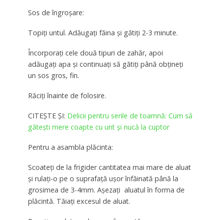
Sos de îngroșare:
Topiți untul. Adăugați făina și gătiți 2-3 minute.
Încorporați cele două tipuri de zahăr, apoi
adăugați apa și continuați să gătiți până obțineți
un sos gros, fin.
Răciți înainte de folosire.
CITEȘTE ȘI:
Delicii pentru serile de toamnă: Cum să
găteşti mere coapte cu unt şi nucă la cuptor
Pentru a asambla plăcinta:
Scoateți de la frigider cantitatea mai mare de aluat
și rulați-o pe o suprafață ușor înfăinată până la
grosimea de 3-4mm. Așezați aluatul în forma de
plăcintă. Tăiați excesul de aluat.