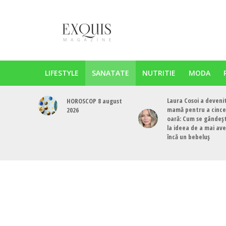
LIFESTYLE
SANATATE
NUTRITIE
MODA
Laura Cosoi a deveni
HOROSCOP 8 august
mamă pentru a cinc
2026
oară: Cum se gândeș
la ideea de a mai av
încă un bebeluș