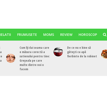
RELATII
FRUMUSETE
MOMS
REVIEW
HOROSCOP
t
Cum îți dai seama care
De ce nu e bine să
ea
e măsura corectă a
gătești cu apă
te
sutienului pentru tine:
fierbinte de la robinet
ea
Greșeala pe care
multe dintre noi o
facem