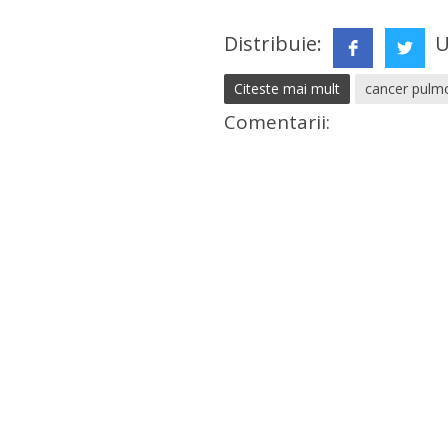
Distribuie:
U
Citeste mai mult
cancer pulm
Comentarii: