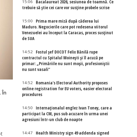
15:06
Bacalaureat 2026, sesiunea de toamnă. Ce
trebuie să știe cei care vor susține probele scrise
15:00
Prima mare miză după căderea lui
Maduro. Negocierile care pot redesena viitorul
Venezuelei au început la Caracas, proces susținut
de SUA
14:52
Fostul șef DIICOT Felix Bănilă rupe
contractul cu Spitalul Moinești și îl acuză pe
primar: „Primăriile nu sunt moșii, profesioniștii
nu sunt vasali”
14:52
Romania's Electoral Authority proposes
online registration for EU voters, easier electoral
 În
procedures
14:50
Internaţionalul englez Ivan Toney, care a
participat la CM, pus sub acuzare în urma unei
agresiuni într-un club de noapte
14:47
Health Ministry sign 49 addenda signed
ot