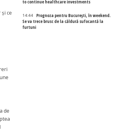
to continue healthcare investments
și ce
14:44
Prognoza pentru București, în weekend.
Se va trece brusc de la căldură sufocantă la
furtuni
reri
pune
a de
aptea
l