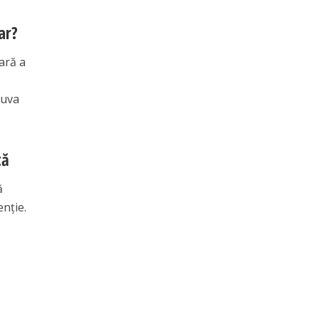
ar?
oară a
duva
tă
ă
enție.