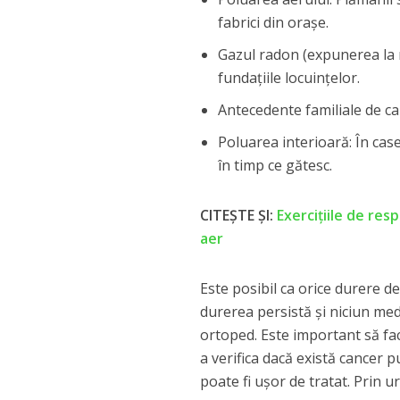
fabrici din orașe.
Gazul radon (expunerea la r
fundațiile locuințelor.
Antecedente familiale de can
Poluarea interioară: În case
în timp ce gătesc.
CITEȘTE ȘI:
Exercițiile de res
aer
Este posibil ca orice durere d
durerea persistă și niciun me
ortoped. Este important să fa
a verifica dacă există cancer 
poate fi ușor de tratat. Prin u