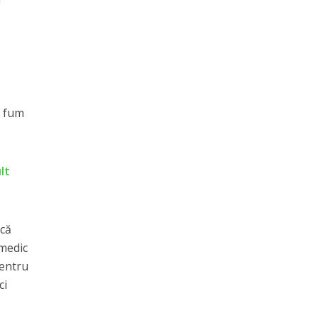
.
a fum
lt
acă
 medic
pentru
ci