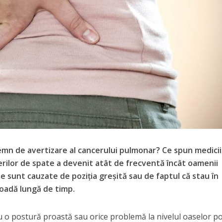
emn de avertizare al cancerului pulmonar? Ce spun medicii.
erilor de spate a devenit atât de frecventă încât oamenii
e sunt cauzate de poziția greșită sau de faptul că stau în
ioadă lungă de timp.
u o postură proastă sau orice problemă la nivelul oaselor p