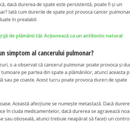
 că, dacă durerea de spate este persistentă, poate fi și un
ar? Iată cum durerile de spate pot provoca cancer pulmonar 
uate în prealabil.
rijă de plămânii tăi: Acționează ca un antibiotic natural
 un simptom al cancerului pulmonar?
azuri, s-a observat că cancerul pulmonar poate provoca și du
o tumoare pe partea din spate a plămânilor, atunci aceasta 
ă sau pe coaste. Acest lucru poate provoca dureri de spate
a oase. Această afecțiune se numește metastază. Dacă durere
duce în ciuda medicamentelor, dacă durerea se agravează no
se sau oboseală, atunci trebuie neapărat să faceți un contro