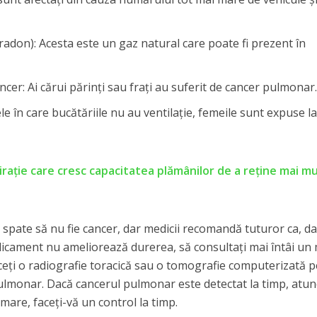
adon): Acesta este un gaz natural care poate fi prezent în
cer: Ai cărui părinți sau frați au suferit de cancer pulmonar
le în care bucătăriile nu au ventilație, femeile sunt expuse l
pirație care cresc capacitatea plămânilor de a reține mai mu
e spate să nu fie cancer, dar medicii recomandă tuturor ca, d
dicament nu ameliorează durerea, să consultați mai întâi un
ceți o radiografie toracică sau o tomografie computerizată 
pulmonar. Dacă cancerul pulmonar este detectat la timp, atun
rmare, faceți-vă un control la timp.