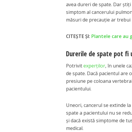
avea dureri de spate. Dar știți
simptom al cancerului pulmon
măsuri de precauție ar trebui l
CITEȘTE ȘI:
Plantele care au g
Durerile de spate pot fi
Potrivit
experților
, în unele c
de spate. Dacă pacientul are 
presiune pe coloana vertebral
pacientului.
Uneori, cancerul se extinde l
spate a pacientului nu se re
și dacă există simptome de tu
medical.