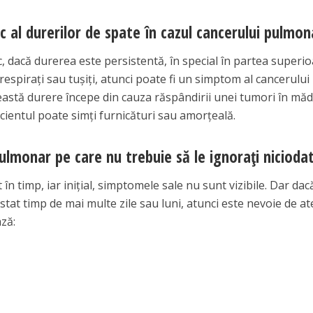
ic al durerilor de spate în cazul cancerului pulmon
ic, dacă durerea este persistentă, în special în partea superi
 respirați sau tușiți, atunci poate fi un simptom al cancerului
ceastă durere începe din cauza răspândirii unei tumori în mă
acientul poate simți furnicături sau amorțeală.
lmonar pe care nu trebuie să le ignorați nicioda
n timp, iar inițial, simptomele sale nu sunt vizibile. Dar dac
tat timp de mai multe zile sau luni, atunci este nevoie de at
ză: