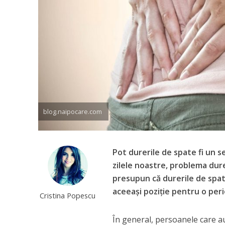
blog.naipocare.com
Pot durerile de spate fi un s
zilele noastre, problema dur
presupun că durerile de spat
aceeași poziție pentru o per
Cristina Popescu
În general, persoanele care a