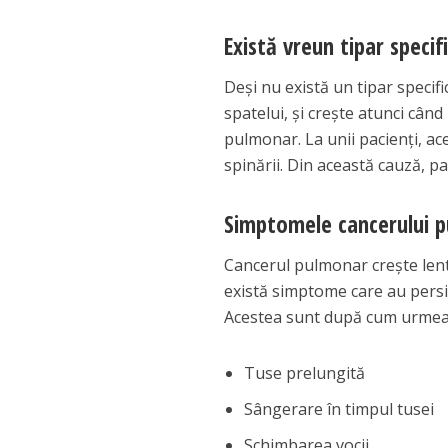
Există vreun tipar specif
Deși nu există un tipar specif
spatelui, și crește atunci când
pulmonar. La unii pacienți, a
spinării. Din această cauză, p
Simptomele cancerului pu
Cancerul pulmonar crește lent î
există simptome care au persis
Acestea sunt după cum urmea
Tuse prelungită
Sângerare în timpul tusei
Schimbarea vocii