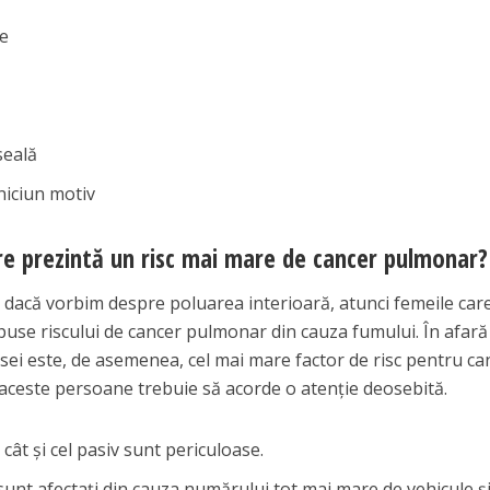
ce
seală
niciun motiv
re prezintă un risc mai mare de cancer pulmonar?
dar dacă vorbim despre poluarea interioară, atunci femeile car
xpuse riscului de cancer pulmonar din cauza fumului. În afară
sei este, de asemenea, cel mai mare factor de risc pentru ca
 aceste persoane trebuie să acorde o atenție deosebită.
 cât și cel pasiv sunt periculoase.
sunt afectați din cauza numărului tot mai mare de vehicule ș