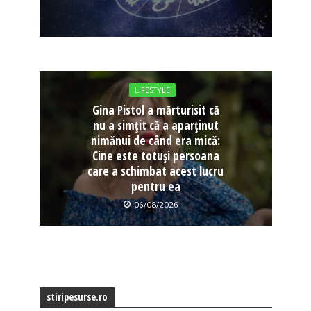
LIFESTYLE
Gina Pistol a mărturisit că
nu a simțit că a aparținut
nimănui de când era mică:
Cine este totuși persoana
care a schimbat acest lucru
pentru ea
06/08/2026
stiripesurse.ro