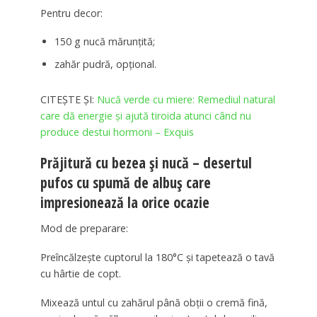
Pentru decor:
150 g nucă mărunțită;
zahăr pudră, opțional.
CITEȘTE ȘI:
Nucă verde cu miere: Remediul natural
care dă energie și ajută tiroida atunci când nu
produce destui hormoni – Exquis
Prăjitură cu bezea și nucă – desertul
pufos cu spumă de albuș care
impresionează la orice ocazie
Mod de preparare:
Preîncălzește cuptorul la 180°C și tapetează o tavă
cu hârtie de copt.
Mixează untul cu zahărul până obții o cremă fină,