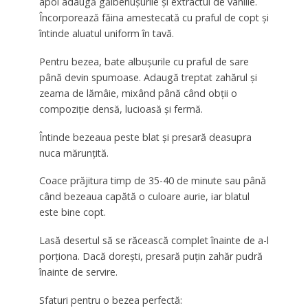
apoi adaugă gălbenușurile și extractul de vanilie.
Încorporează făina amestecată cu praful de copt și
întinde aluatul uniform în tavă.
Pentru bezea, bate albușurile cu praful de sare
până devin spumoase. Adaugă treptat zahărul și
zeama de lămâie, mixând până când obții o
compoziție densă, lucioasă și fermă.
Întinde bezeaua peste blat și presară deasupra
nuca mărunțită.
Coace prăjitura timp de 35-40 de minute sau până
când bezeaua capătă o culoare aurie, iar blatul
este bine copt.
Lasă desertul să se răcească complet înainte de a-l
porționa. Dacă dorești, presară puțin zahăr pudră
înainte de servire.
Sfaturi pentru o bezea perfectă: