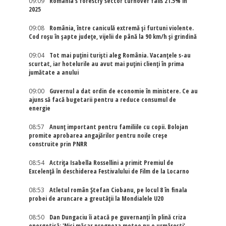
09:09
Romania's forestry sector turnover falls 21.5% in
2025
09:08
România, între caniculă extremă și furtuni violente.
Cod roșu în șapte județe, vijelii de până la 90 km/h și grindină
09:04
Tot mai puțini turiști aleg România. Vacanțele s-au
scurtat, iar hotelurile au avut mai puțini clienți în prima
jumătate a anului
09:00
Guvernul a dat ordin de economie în ministere. Ce au
ajuns să facă bugetarii pentru a reduce consumul de
energie
08:57
Anunț important pentru familiile cu copii. Bolojan
promite aprobarea angajărilor pentru noile creșe
construite prin PNRR
08:54
Actriţa Isabella Rossellini a primit Premiul de
Excelenţă în deschiderea Festivalului de Film de la Locarno
08:53
Atletul român Ștefan Ciobanu, pe locul 8 în finala
probei de aruncare a greutății la Mondialele U20
08:50
Dan Dungaciu îi atacă pe guvernanți în plină criza
energetică: 'Nici măcar prognoza meteo nu o urmărești'