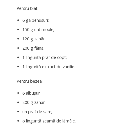
Pentru blat:
6 gălbenușuri;
150 g unt moale;
120 g zahăr;
200 g făină;
1 linguriță praf de copt;
1 linguriță extract de vanilie.
Pentru bezea:
6 albușuri;
200 g zahăr;
un praf de sare;
o linguriță zeamă de lămâie.