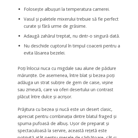
Folosește albușuri la temperatura camerei.
Vasul și paletele mixerului trebuie să fie perfect
curate și fără urme de grăsime.
Adaugă zahărul treptat, nu dintr-o singură dată.
Nu deschide cuptorul în timpul coacerii pentru a
evita lăsarea bezelei.
Poți înlocui nuca cu migdale sau alune de pădure
mărunțite. De asemenea, între blat și bezea poți
adăuga un strat subțire de gem de caise, vișine
sau zmeură, care va oferi desertului un contrast
plăcut între dulce și acrișor.
Prăjitura cu bezea și nucă este un desert clasic,
apreciat pentru combinația dintre blatul fraged și
spuma pufoasă de albuș. Ușor de preparat și
spectaculoasă la servire, această rețetă este
potrivită atât pentru mesele de sărbătoare, cât și