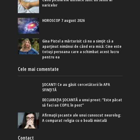
varicelor
HOROSCOP 7 august 2026
Gina Pistol a mărturisit că nu a simțit că a
aparținut nimănui de când era mică: Cine este
totuși persoana care a schimbat acest lucru
pentru ea
Cele mai comentate
ȘOCANT! Ce au găsit cercetătorii în APA
SFINȚITĂ
DECLARAȚIA ȘOCANTĂ a unui preot: ”Este păcat
să faci un COPIL în post”
Afirmaţii şocante ale unui cunoscut neurolog:
A comparat religia cu o boală mintală
Contact