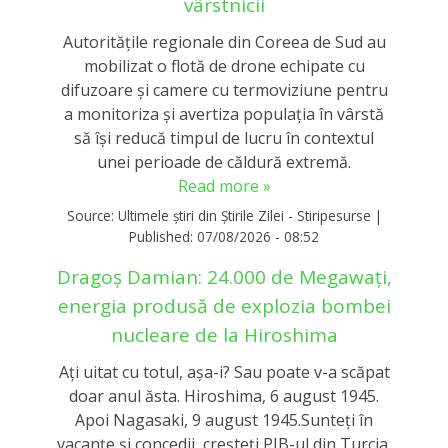
vârstnicii
Autoritățile regionale din Coreea de Sud au
mobilizat o flotă de drone echipate cu
difuzoare și camere cu termoviziune pentru
a monitoriza și avertiza populația în vârstă
să își reducă timpul de lucru în contextul
unei perioade de căldură extremă.
Read more »
Source:
Ultimele știri din Știrile Zilei - Stiripesurse
|
Published:
07/08/2026 - 08:52
Dragoș Damian: 24.000 de Megawați,
energia produsă de explozia bombei
nucleare de la Hiroshima
Ați uitat cu totul, așa-i? Sau poate v-a scăpat
doar anul ăsta. Hiroshima, 6 august 1945.
Apoi Nagasaki, 9 august 1945.Sunteți în
vacanțe și concedii, creșteți PIB-ul din Turcia,