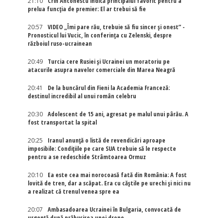
21:10
Crin Antonescu indică principalul favorit pentru a
prelua funcția de premier: El ar trebui să fie
20:57
VIDEO „Îmi pare rău, trebuie să fiu sincer și onest” -
Pronosticul lui Vucic, în conferința cu Zelenski, despre
războiul ruso-ucrainean
20:49
Turcia cere Rusiei și Ucrainei un moratoriu pe
atacurile asupra navelor comerciale din Marea Neagră
20:41
De la buncărul din Fieni la Academia Franceză:
destinul incredibil al unui român celebru
20:30
Adolescent de 15 ani, agresat pe malul unui pârău. A
fost transportat la spital
20:25
Iranul anunță o listă de revendicări aproape
imposibile: Condițiile pe care SUA trebuie să le respecte
pentru a se redeschide Strâmtoarea Ormuz
20:10
Ea este cea mai norocoasă fată din România: A fost
lovită de tren, dar a scăpat. Era cu căștile pe urechi și nici nu
a realizat că trenul venea spre ea
20:07
Ambasadoarea Ucrainei în Bulgaria, convocată de
urgență după prăbușirea unei drone