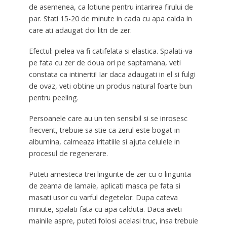
de asemenea, ca lotiune pentru intarirea firului de
par. Stati 15-20 de minute in cada cu apa calda in
care ati adaugat doi litri de zer.
Efectul: pielea va fi catifelata si elastica. Spalati-va
pe fata cu zer de doua ori pe saptamana, veti
constata ca intineriti! Iar daca adaugati in el si fulgi
de ovaz, veti obtine un produs natural foarte bun
pentru peeling.
Persoanele care au un ten sensibil si se inrosesc
frecvent, trebuie sa stie ca zerul este bogat in
albumina, calmeaza iritatiile si ajuta celulele in
procesul de regenerare.
Puteti amesteca trei lingurite de zer cu o lingurita
de zeama de lamaie, aplicati masca pe fata si
masati usor cu varful degetelor. Dupa cateva
minute, spalati fata cu apa calduta. Daca aveti
mainile aspre, puteti folosi acelasi truc, insa trebuie