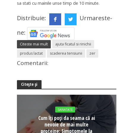
sa stati cu mainile unse timp de 10 minute.
Distribuie:
Urmareste-
ne:
Citeste mai mult
ajuta ficatul si rinichii
produs lactat
scaderea tensiunii
zer
Comentarii:
Citește și
SANATATE
Cum îți poți da seama că ai
nevoie de mai multe
proteine: Simptomele la