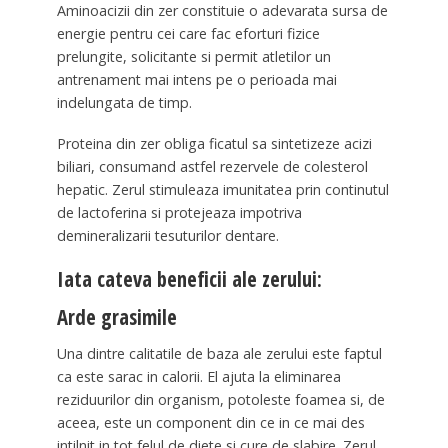
Aminoacizii din zer constituie o adevarata sursa de
energie pentru cei care fac eforturi fizice
prelungite, solicitante si permit atletilor un
antrenament mai intens pe o perioada mai
indelungata de timp.
Proteina din zer obliga ficatul sa sintetizeze acizi
biliari, consumand astfel rezervele de colesterol
hepatic. Zerul stimuleaza imunitatea prin continutul
de lactoferina si protejeaza impotriva
demineralizarii tesuturilor dentare.
Iata cateva beneficii ale zerului:
Arde grasimile
Una dintre calitatile de baza ale zerului este faptul
ca este sarac in calorii. El ajuta la eliminarea
reziduurilor din organism, potoleste foamea si, de
aceea, este un component din ce in ce mai des
intilnit in tot felul de diete si cure de slabire. Zerul