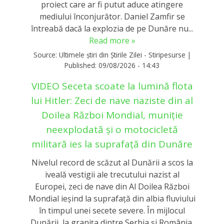
proiect care ar fi putut aduce atingere
mediului înconjurător. Daniel Zamfir se
întreabă dacă la explozia de pe Dunăre nu...
Read more »
Source:
Ultimele știri din Știrile Zilei - Stiripesurse
|
Published:
09/08/2026 - 14:43
VIDEO Seceta scoate la lumină flota
lui Hitler: Zeci de nave naziste din al
Doilea Război Mondial, muniție
neexplodată și o motocicletă
militară ies la suprafață din Dunăre
Nivelul record de scăzut al Dunării a scos la
iveală vestigii ale trecutului nazist al
Europei, zeci de nave din Al Doilea Război
Mondial ieşind la suprafaţă din albia fluviului
în timpul unei secete severe. În mijlocul
Dunării, la graniţa dintre Serbia şi România,