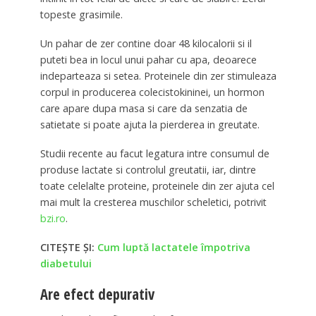
topeste grasimile.
Un pahar de zer contine doar 48 kilocalorii si il
puteti bea in locul unui pahar cu apa, deoarece
indeparteaza si setea. Proteinele din zer stimuleaza
corpul in producerea colecistokininei, un hormon
care apare dupa masa si care da senzatia de
satietate si poate ajuta la pierderea in greutate.
Studii recente au facut legatura intre consumul de
produse lactate si controlul greutatii, iar, dintre
toate celelalte proteine, proteinele din zer ajuta cel
mai mult la cresterea muschilor scheletici, potrivit
bzi.ro
.
CITEȘTE ȘI:
Cum luptă lactatele împotriva
diabetului
Are efect depurativ