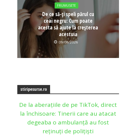
FRUMUSETE
De ce să-ți speli părul cu
ceai negru: Cum poate
acesta să ajute la creșterea
acestuia
09/08/2026
stiripesurse.ro
De la aberațiile de pe TikTok, direct
la închisoare: Tinerii care au atacat
degeaba o ambulanță au fost
reținuți de polițiști