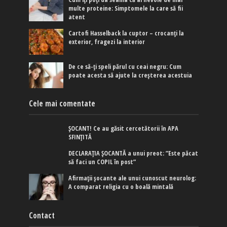
multe proteine: Simptomele la care să fii
atent
Cartofi Hasselback la cuptor – crocanți la
exterior, fragezi la interior
De ce să-ți speli părul cu ceai negru: Cum
poate acesta să ajute la creșterea acestuia
Cele mai comentate
ȘOCANT! Ce au găsit cercetătorii în APA
SFINȚITĂ
DECLARAȚIA ȘOCANTĂ a unui preot: ”Este păcat
să faci un COPIL în post”
Afirmaţii şocante ale unui cunoscut neurolog:
A comparat religia cu o boală mintală
Contact