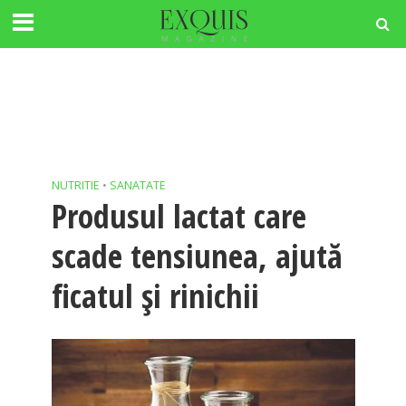
NUTRITIE
•
SANATATE
Produsul lactat care
scade tensiunea, ajută
ficatul și rinichii