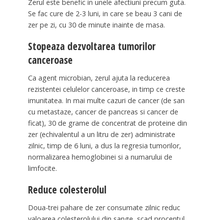
Zerul este benefic in unele afectiuni precum guta.
Se fac cure de 2-3 luni, in care se beau 3 cani de
zer pe zi, cu 30 de minute inainte de masa.
Stopeaza dezvoltarea tumorilor
canceroase
Ca agent microbian, zerul ajuta la reducerea
rezistentei celulelor canceroase, in timp ce creste
imunitatea. In mai multe cazuri de cancer (de san
cu metastaze, cancer de pancreas si cancer de
ficat), 30 de grame de concentrat de proteine din
zer (echivalentul a un litru de zer) administrate
zilnic, timp de 6 luni, a dus la regresia tumorilor,
normalizarea hemoglobinei si a numarului de
limfocite.
Reduce colesterolul
Doua-trei pahare de zer consumate zilnic reduc
valoarea colesterolului din sange, scad procentul