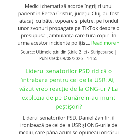
Medicii chemaţi să acorde îngrijiri unui
pacient în Recea Cristur, judeţul Cluj, au fost
atacaţi cu bâte, topoare şi pietre, pe fondul
unor zvonuri propagate pe TikTok despre o
presupusă „ambulanţă care fură copii”. În
urma acestor incidente polițișt...
Read more »
Source:
Ultimele știri din Știrile Zilei - Stiripesurse
|
Published:
09/08/2026 - 14:55
Liderul senatorilor PSD ridică o
întrebare pentru cei de la USR: Ați
văzut vreo reacție de la ONG-uri? La
explozia de pe Dunăre n-au murit
peștișori?
Liderul senatorilor PSD, Daniel Zamfir, îi
ironizează pe cei de la USR și ONG-urile de
mediu, care până acum se opuneau oricărui